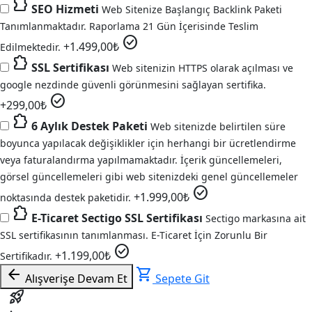
extension
SEO Hizmeti
Web Sitenize Başlangıç Backlink Paketi
Tanımlanmaktadır. Raporlama 21 Gün İçerisinde Teslim
check_circle
+
1.499,00
₺
Edilmektedir.
extension
SSL Sertifikası
Web sitenizin HTTPS olarak açılması ve
google nezdinde güvenli görünmesini sağlayan sertifika.
check_circle
+
299,00
₺
extension
6 Aylık Destek Paketi
Web sitenizde belirtilen süre
boyunca yapılacak değişiklikler için herhangi bir ücretlendirme
veya faturalandırma yapılmamaktadır. İçerik güncellemeleri,
görsel güncellemeleri gibi web sitenizdeki genel güncellemeler
check_circle
+
1.999,00
₺
noktasında destek paketidir.
extension
E-Ticaret Sectigo SSL Sertifikası
Sectigo markasına ait
SSL sertifikasının tanımlanması. E-Ticaret İçin Zorunlu Bir
check_circle
+
1.199,00
₺
Sertifikadır.
arrow_back
shopping_cart
Alışverişe Devam Et
Sepete Git
rocket_launch