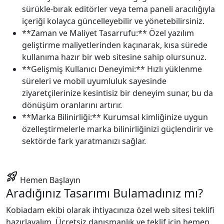
sürükle-bırak editörler veya tema paneli aracılığıyla
içeriği kolayca güncelleyebilir ve yönetebilirsiniz.
**Zaman ve Maliyet Tasarrufu:** Özel yazılım
geliştirme maliyetlerinden kaçınarak, kısa sürede
kullanıma hazır bir web sitesine sahip olursunuz.
**Gelişmiş Kullanıcı Deneyimi:** Hızlı yüklenme
süreleri ve mobil uyumluluk sayesinde
ziyaretçilerinize kesintisiz bir deneyim sunar, bu da
dönüşüm oranlarını artırır.
**Marka Bilinirliği:** Kurumsal kimliğinize uygun
özelleştirmelerle marka bilinirliğinizi güçlendirir ve
sektörde fark yaratmanızı sağlar.
rocket_launch
Hemen Başlayın
Aradığınız Tasarımı Bulamadınız mı?
Kobiadam ekibi olarak ihtiyacınıza özel web sitesi teklifi
hazırlayalım. Ücretsiz danışmanlık ve teklif için hemen