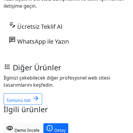
iletişime geçin.
edit_note
Ücretsiz Teklif Al
chat
WhatsApp ile Yazın
Diğer Ürünler
apps
İlginizi çekebilecek diğer profesyonel web sitesi
tasarımlarını keşfedin.
arrow_forward
Tümünü Gör
İlgili ürünler
visibility
info
Demo İncele
Detay