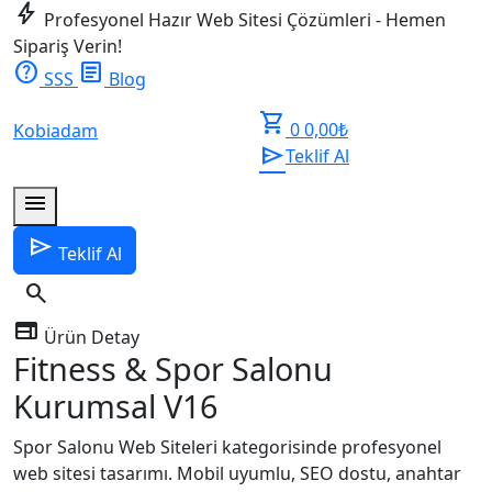
bolt
Profesyonel Hazır Web Sitesi Çözümleri - Hemen
Sipariş Verin!
help
article
SSS
Blog
shopping_cart
0
0,00
₺
Kobiadam
send
Teklif Al
menu
send
Teklif Al
search
web
Ürün Detay
Fitness & Spor Salonu
Kurumsal V16
Spor Salonu Web Siteleri kategorisinde profesyonel
web sitesi tasarımı. Mobil uyumlu, SEO dostu, anahtar