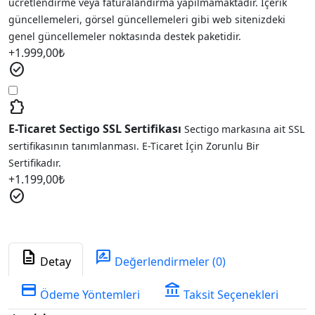
ücretlendirme veya faturalandırma yapılmamaktadır. İçerik
güncellemeleri, görsel güncellemeleri gibi web sitenizdeki
genel güncellemeler noktasında destek paketidir.
+
1.999,00
₺
check_circle
extension
E-Ticaret Sectigo SSL Sertifikası
Sectigo markasına ait SSL
sertifikasının tanımlanması. E-Ticaret İçin Zorunlu Bir
Sertifikadır.
+
1.199,00
₺
check_circle
description
rate_review
Detay
Değerlendirmeler (0)
credit_card
account_balance
Ödeme Yöntemleri
Taksit Seçenekleri