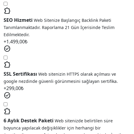
extension
SEO Hizmeti
Web Sitenize Başlangıç Backlink Paketi
Tanımlanmaktadır. Raporlama 21 Gün İçerisinde Teslim
Edilmektedir.
+
1.499,00
₺
check_circle
extension
SSL Sertifikası
Web sitenizin HTTPS olarak açılması ve
google nezdinde güvenli görünmesini sağlayan sertifika.
+
299,00
₺
check_circle
extension
6 Aylık Destek Paketi
Web sitenizde belirtilen süre
boyunca yapılacak değişiklikler için herhangi bir