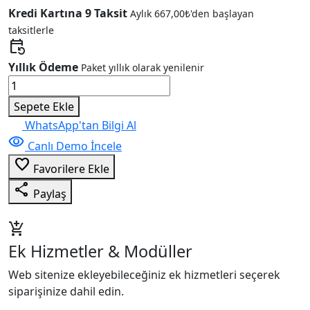
Kredi Kartına 9 Taksit
Aylık
667,00
₺
'den başlayan
taksitlerle
event_repeat
Yıllık Ödeme
Paket yıllık olarak yenilenir
Fitness
&
Sepete Ekle
Spor
WhatsApp'tan Bilgi Al
Salonu
visibility
Canlı Demo İncele
Kurumsal
favorite_border
V16
Favorilere Ekle
adet
share
Paylaş
add_shopping_cart
Ek Hizmetler & Modüller
Web sitenize ekleyebileceğiniz ek hizmetleri seçerek
siparişinize dahil edin.