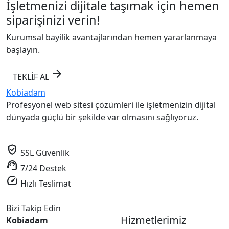
İşletmenizi dijitale taşımak için hemen
siparişinizi verin!
Kurumsal bayilik avantajlarından hemen yararlanmaya
başlayın.
arrow_forward
TEKLİF AL
Kobiadam
Profesyonel web sitesi çözümleri ile işletmenizin dijital
dünyada güçlü bir şekilde var olmasını sağlıyoruz.
verified_user
SSL Güvenlik
support_agent
7/24 Destek
speed
Hızlı Teslimat
Bizi Takip Edin
Hizmetlerimiz
Kobiadam