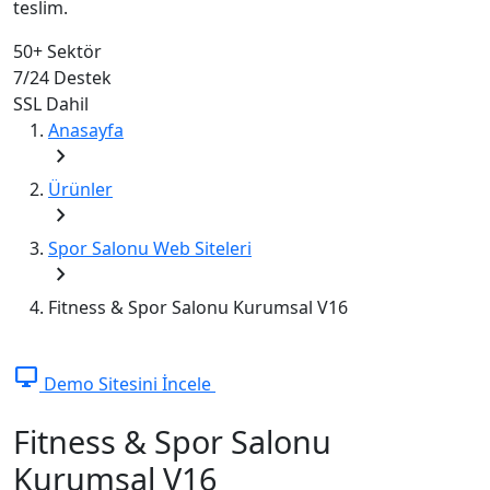
teslim.
50+
Sektör
7/24
Destek
SSL
Dahil
Anasayfa
chevron_right
Ürünler
chevron_right
Spor Salonu Web Siteleri
chevron_right
Fitness & Spor Salonu Kurumsal V16
desktop_windows
Demo Sitesini İncele
Fitness & Spor Salonu
Kurumsal V16