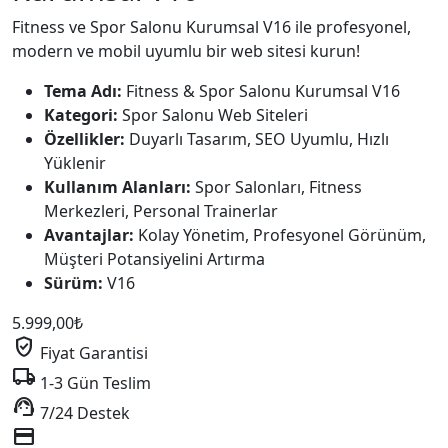
Fitness ve Spor Salonu Kurumsal V16 ile profesyonel,
modern ve mobil uyumlu bir web sitesi kurun!
Tema Adı:
Fitness & Spor Salonu Kurumsal V16
Kategori:
Spor Salonu Web Siteleri
Özellikler:
Duyarlı Tasarım, SEO Uyumlu, Hızlı
Yüklenir
Kullanım Alanları:
Spor Salonları, Fitness
Merkezleri, Personal Trainerlar
Avantajlar:
Kolay Yönetim, Profesyonel Görünüm,
Müşteri Potansiyelini Artırma
Sürüm:
V16
5.999,00
₺
verified_user
Fiyat Garantisi
local_shipping
1-3 Gün Teslim
support_agent
7/24 Destek
credit_card