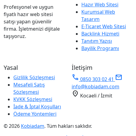
Hazır Web Sitesi
Profesyonel ve uygun
Kurumsal Web
fiyatlı hazır web sitesi
Tasarım
satışı yapan güvenilir
E-Ticaret Web Sitesi
firma. İşletmenizi dijitale
Backlink Hizmeti
taşıyoruz.
Tanıtım Yazısı
Bayilik Programı
Yasal
İletişim
phone
mail
Gizlilik Sözleşmesi
0850 303 02 41
Mesafeli Satış
info@kobiadam.com
Sözleşmesi
location_on
Kocaeli / İzmit
KVKK Sözleşmesi
İade & İptal Koşulları
Ödeme Yöntemleri
© 2026
Kobiadam
. Tüm hakları saklıdır.