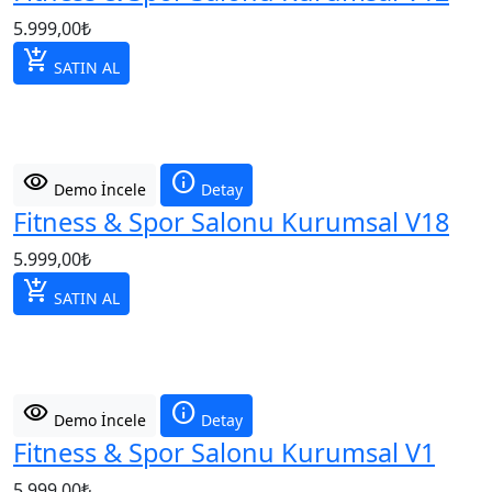
5.999,00
₺
add_shopping_cart
SATIN AL
visibility
info
Demo İncele
Detay
Fitness & Spor Salonu Kurumsal V18
5.999,00
₺
add_shopping_cart
SATIN AL
visibility
info
Demo İncele
Detay
Fitness & Spor Salonu Kurumsal V1
5.999,00
₺