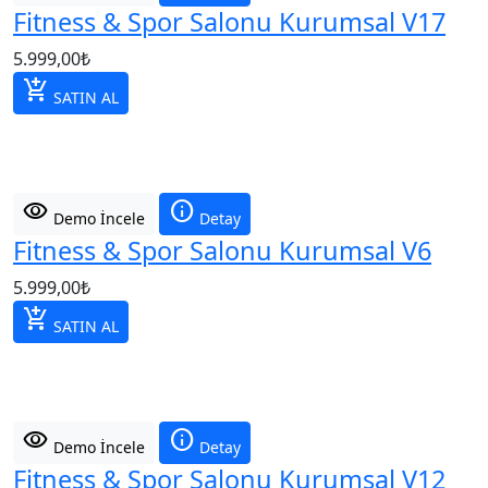
Fitness & Spor Salonu Kurumsal V17
5.999,00
₺
add_shopping_cart
SATIN AL
visibility
info
Demo İncele
Detay
Fitness & Spor Salonu Kurumsal V6
5.999,00
₺
add_shopping_cart
SATIN AL
visibility
info
Demo İncele
Detay
Fitness & Spor Salonu Kurumsal V12