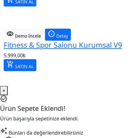
SATIN AL
visibility
info
Demo İncele
Detay
Fitness & Spor Salonu Kurumsal V9
5.999,00
₺
add_shopping_cart
SATIN AL
×
check_circle
Ürün Sepete Eklendi!
Ürün başarıyla sepetinize eklendi.
auto_awesome
Bunları da değerlendirebilirsiniz