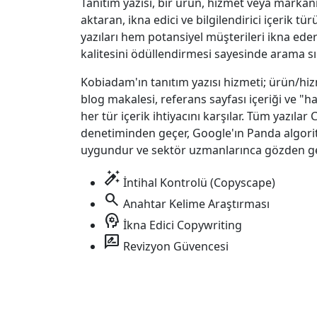
Tanıtım yazısı, bir ürün, hizmet veya markan
aktaran, ikna edici ve bilgilendirici içerik t
yazıları hem potansiyel müşterileri ikna ede
kalitesini ödüllendirmesi sayesinde arama sır
Kobiadam'ın tanıtım yazısı hizmeti; ürün/hizm
blog makalesi, referans sayfası içeriği ve "h
her tür içerik ihtiyacını karşılar. Tüm yazılar
denetiminden geçer, Google'ın Panda algor
uygundur ve sektör uzmanlarınca gözden geçi
auto_fix_high
İntihal Kontrolü (Copyscape)
search
Anahtar Kelime Araştırması
psychology
İkna Edici Copywriting
rate_review
Revizyon Güvencesi