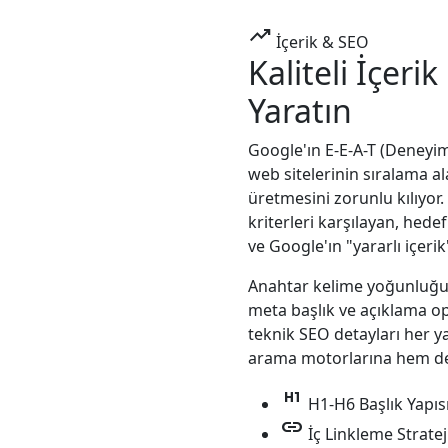
trending_up
İçerik & SEO
Kaliteli İçerik
Yaratın
Google'ın E-E-A-T (Deneyim,
web sitelerinin sıralama ala
üretmesini zorunlu kılıyor.
kriterleri karşılayan, hede
ve Google'ın "yararlı içeri
Anahtar kelime yoğunluğu, b
meta başlık ve açıklama op
teknik SEO detayları her ya
arama motorlarına hem de 
format_h1
H1-H6 Başlık Yapıs
link
İç Linkleme Stratej