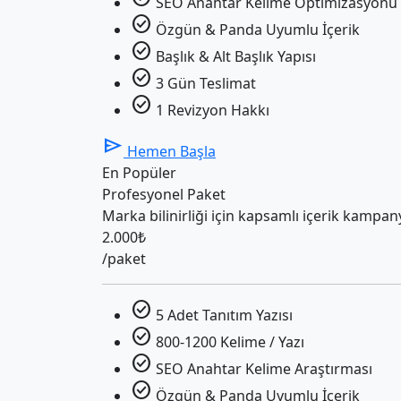
SEO Anahtar Kelime Optimizasyonu
check_circle
Özgün & Panda Uyumlu İçerik
check_circle
Başlık & Alt Başlık Yapısı
check_circle
3 Gün Teslimat
check_circle
1 Revizyon Hakkı
send
Hemen Başla
En Popüler
Profesyonel Paket
Marka bilinirliği için kapsamlı içerik kampan
2.000₺
/paket
check_circle
5 Adet Tanıtım Yazısı
check_circle
800-1200 Kelime / Yazı
check_circle
SEO Anahtar Kelime Araştırması
check_circle
Özgün & Panda Uyumlu İçerik