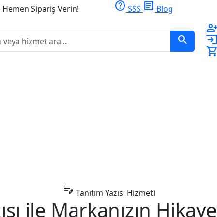
help
article
- Hemen Sipariş Verin!
SSS
Blog
person_ad
search
logi
shopping_ca
edit_note
Tanıtım Yazısı Hizmeti
ısı ile
Markanızın Hikayes