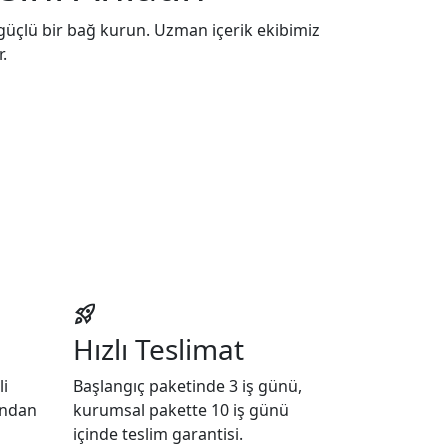
 güçlü bir bağ kurun. Uzman içerik ekibimiz
r.
rocket_launch
Hızlı Teslimat
li
Başlangıç paketinde 3 iş günü,
fından
kurumsal pakette 10 iş günü
m
içinde teslim garantisi.