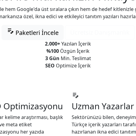
le hem Google'da üst sıralara çıkın hem de hedef kitlenizle
arkanıza özel, ikna edici ve etkileyici tanıtım yazıları hazırla
edit_note
Ücretsiz Danışmanlık
Paketleri İncele
2.000+
Yazılan İçerik
%100
Özgün İçerik
3 Gün
Min. Teslimat
SEO
Optimize İçerik
edit_note
 Optimizasyonu
Uzman Yazarlar
r kelime araştırması, başlık
Sektörünüzü bilen, deneyim
 ve meta etiket
Türkçe içerik yazarları tara
zasyonu her yazıda
hazırlanan ikna edici tanıtı