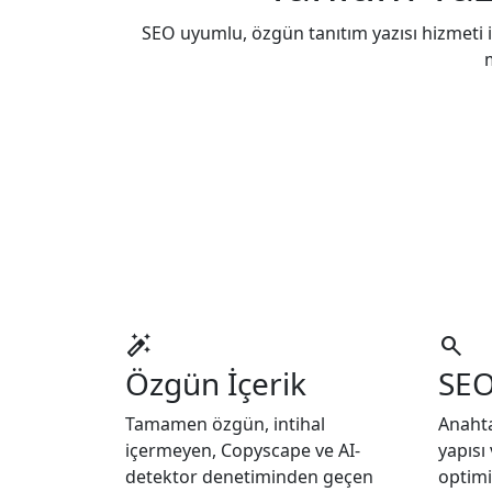
SEO uyumlu, özgün tanıtım yazısı hizmeti i
m
auto_fix_high
search
Özgün İçerik
SEO
Tamamen özgün, intihal
Anahta
içermeyen, Copyscape ve AI-
yapısı
detektor denetiminden geçen
optimi