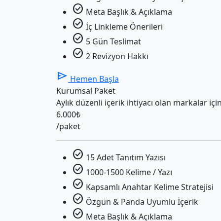
check_circle
Meta Başlık & Açıklama
check_circle
İç Linkleme Önerileri
check_circle
5 Gün Teslimat
check_circle
2 Revizyon Hakkı
send
Hemen Başla
Kurumsal Paket
Aylık düzenli içerik ihtiyacı olan markalar için
6.000₺
/paket
check_circle
15 Adet Tanıtım Yazısı
check_circle
1000-1500 Kelime / Yazı
check_circle
Kapsamlı Anahtar Kelime Stratejisi
check_circle
Özgün & Panda Uyumlu İçerik
check_circle
Meta Başlık & Açıklama