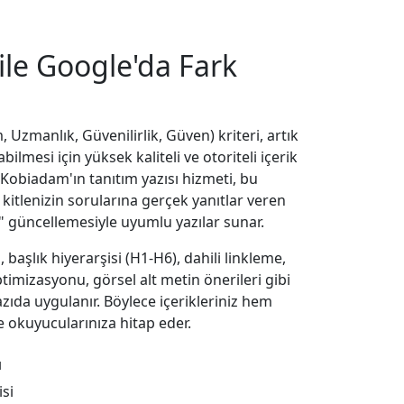
 ile
Google'da Fark
 Uzmanlık, Güvenilirlik, Güven) kriteri, artık
bilmesi için yüksek kaliteli ve otoriteli içerik
 Kobiadam'ın tanıtım yazısı hizmeti, bu
f kitlenizin sorularına gerçek yanıtlar veren
k" güncellemesiyle uyumlu yazılar sunar.
aşlık hiyerarşisi (H1-H6), dahili linkleme,
timizasyonu, görsel alt metin önerileri gibi
zıda uygulanır. Böylece içerikleriniz hem
okuyucularınıza hitap eder.
ı
isi