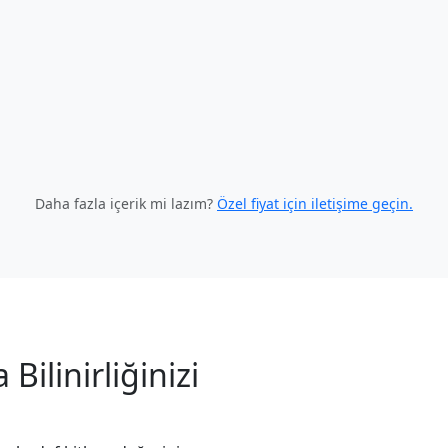
Daha fazla içerik mi lazım?
Özel fiyat için iletişime geçin.
Bilinirliğinizi