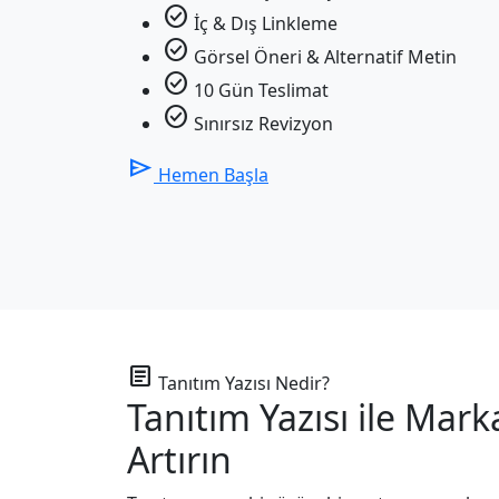
check_circle
İç & Dış Linkleme
check_circle
Görsel Öneri & Alternatif Metin
check_circle
10 Gün Teslimat
check_circle
Sınırsız Revizyon
send
Hemen Başla
article
Tanıtım Yazısı Nedir?
Tanıtım Yazısı ile
Marka 
Artırın