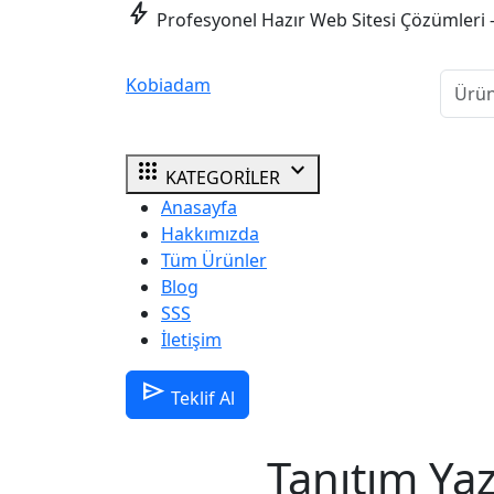
bolt
Profesyonel Hazır Web Sitesi Çözümleri 
Kobiadam
apps
expand_more
KATEGORİLER
Anasayfa
Hakkımızda
Tüm Ürünler
Blog
SSS
İletişim
send
Teklif Al
Tanıtım Yaz