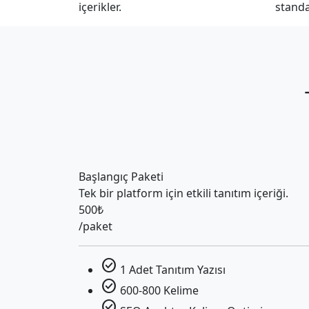
içerikler.
standar
Başlangıç Paketi
Tek bir platform için etkili tanıtım içeriği.
500₺
/paket
check_circle
1 Adet Tanıtım Yazısı
check_circle
600-800 Kelime
check_circle