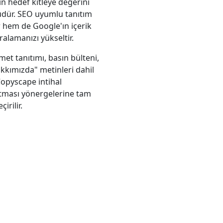
ın hedef kitleye değerini
ürüdür. SEO uyumlu tanıtım
r hem de Google'ın içerik
alamanızı yükseltir.
et tanıtımı, basın bülteni,
akkımızda" metinleri dahil
 Copyscape intihal
itması yönergelerine tam
rilir.