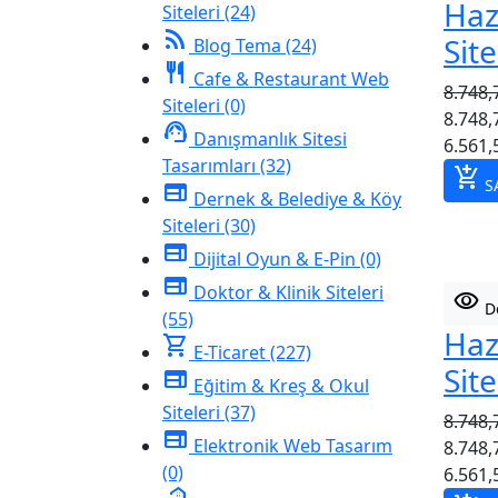
Haz
Siteleri
(24)
rss_feed
Site
Blog Tema
(24)
restaurant
Cafe & Restaurant Web
8.748,
Siteleri
(0)
8.748,
support_agent
Danışmanlık Sitesi
6.561,
Tasarımları
(32)
add_shopping_cart
SA
web
Dernek & Belediye & Köy
Siteleri
(30)
web
Dijital Oyun & E-Pin
(0)
web
Doktor & Klinik Siteleri
visibility
De
(55)
Haz
shopping_cart
E-Ticaret
(227)
Site
web
Eğitim & Kreş & Okul
Siteleri
(37)
8.748,
web
Elektronik Web Tasarım
8.748,
(0)
6.561,