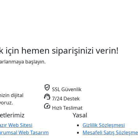
k için hemen siparişinizi verin!
arlanmaya başlayın.
verified_user
SSL Güvenlik
zin dijital
support_agent
7/24 Destek
yoruz.
speed
Hızlı Teslimat
etlerimiz
Yasal
zır Web Sitesi
Gizlilik Sözleşmesi
urumsal Web Tasarım
Mesafeli Satış Sözleşme