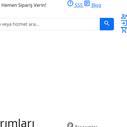
help
article
- Hemen Sipariş Verin!
SSS
Blog
person_ad
search
logi
shopping_ca
rımları
palette