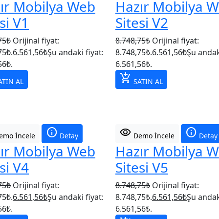
ır Mobilya Web
Hazır Mobilya 
si V1
Sitesi V2
75
₺
Orijinal fiyat:
8.748,75
₺
Orijinal fiyat:
75₺.
6.561,56
₺
Şu andaki fiyat:
8.748,75₺.
6.561,56
₺
Şu andaki
56₺.
6.561,56₺.
add_shopping_cart
TIN AL
SATIN AL
info
visibility
info
mo İncele
Detay
Demo İncele
Detay
ır Mobilya Web
Hazır Mobilya 
si V4
Sitesi V5
75
₺
Orijinal fiyat:
8.748,75
₺
Orijinal fiyat:
75₺.
6.561,56
₺
Şu andaki fiyat:
8.748,75₺.
6.561,56
₺
Şu andaki
56₺.
6.561,56₺.