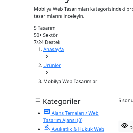
Mobilya Web Tasarımları kategorisindeki pr
tasarımlarını inceleyin.
5
Tasarım
50+
Sektör
7/24
Destek
Anasayfa
chevron_right
Ürünler
chevron_right
Mobilya Web Tasarımları
list
Kategoriler
5 sonu
web
Ajans Temaları / Web
Tasarım Ajansı
(0)
visibility
gavel
De
Avukatlık & Hukuk Web