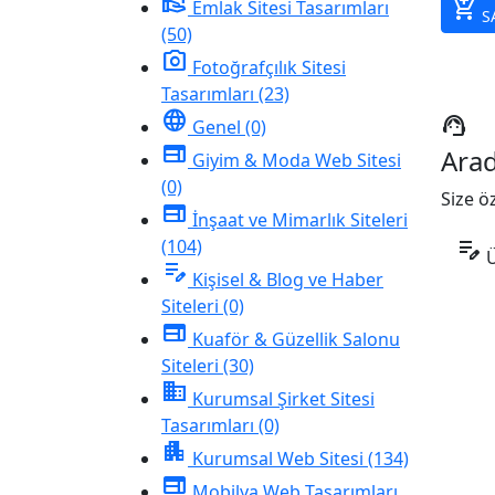
real_estate_agent
add_shopping_cart
Emlak Sitesi Tasarımları
SA
(50)
photo_camera
Fotoğrafçılık Sitesi
Tasarımları
(23)
language
support_agent
Genel
(0)
web
Arad
Giyim & Moda Web Sitesi
(0)
Size ö
web
İnşaat ve Mimarlık Siteleri
(104)
edit_note
Ü
edit_note
Kişisel & Blog ve Haber
Siteleri
(0)
web
Kuaför & Güzellik Salonu
Siteleri
(30)
domain
Kurumsal Şirket Sitesi
Tasarımları
(0)
apartment
Kurumsal Web Sitesi
(134)
web
Mobilya Web Tasarımları