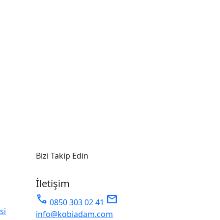
Bizi Takip Edin
İletişim
phone
mail
0850 303 02 41
si
info@kobiadam.com