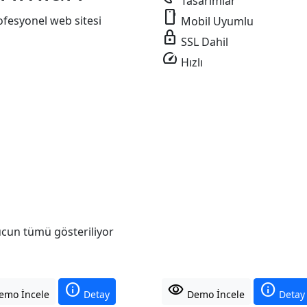
Tasarımlar
smartphone
ofesyonel web sitesi
Mobil Uyumlu
lock
SSL Dahil
speed
Hızlı
cun tümü gösteriliyor
info
visibility
info
mo İncele
Detay
Demo İncele
Detay