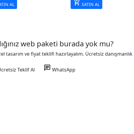
add_shopping_cart
TIN AL
SATIN AL
ığınız web paketi burada yok mu?
zel tasarım ve fiyat teklifi hazırlayalım. Ücretsiz danışmanlık
chat
cretsiz Teklif Al
WhatsApp