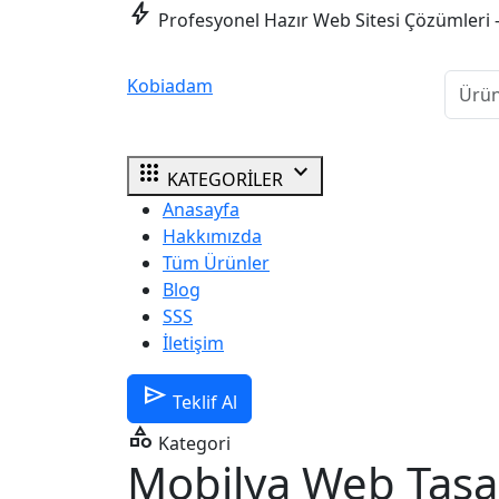
bolt
Profesyonel Hazır Web Sitesi Çözümleri 
Kobiadam
apps
expand_more
KATEGORİLER
Anasayfa
Hakkımızda
Tüm Ürünler
Blog
SSS
İletişim
send
Teklif Al
category
Kategori
Mobilya Web Tasa