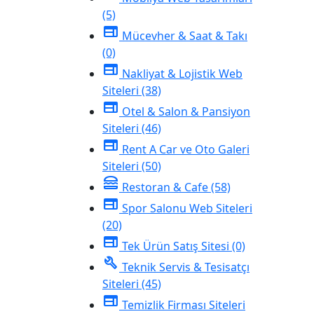
(5)
web
Mücevher & Saat & Takı
(0)
web
Nakliyat & Lojistik Web
Siteleri
(38)
web
Otel & Salon & Pansiyon
Siteleri
(46)
web
Rent A Car ve Oto Galeri
Siteleri
(50)
lunch_dining
Restoran & Cafe
(58)
web
Spor Salonu Web Siteleri
(20)
web
Tek Ürün Satış Sitesi
(0)
build
Teknik Servis & Tesisatçı
Siteleri
(45)
web
Temizlik Firması Siteleri