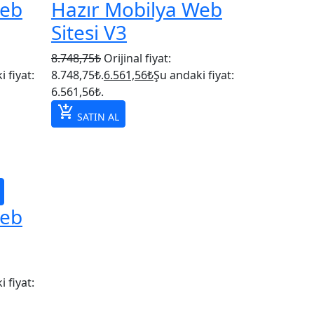
Web
Hazır Mobilya Web
Sitesi V3
8.748,75
₺
Orijinal fiyat:
 fiyat:
8.748,75₺.
6.561,56
₺
Şu andaki fiyat:
6.561,56₺.
add_shopping_cart
SATIN AL
Web
 fiyat: