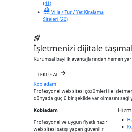
(41)
sailing
Villa / Tur / Yat Kiralama
Siteleri
(20)
rocket_launch
İşletmenizi dijitale taşıma
Kurumsal bayilik avantajlarından hemen yar
arrow_forward
TEKLİF AL
Kobiadam
Profesyonel web sitesi çözümleri ile işletmeni
dünyada güçlü bir şekilde var olmasını sağlı
Hizm
Kobiadam
Ha
Profesyonel ve uygun fiyatlı hazır
K
web sitesi satışı yapan güvenilir