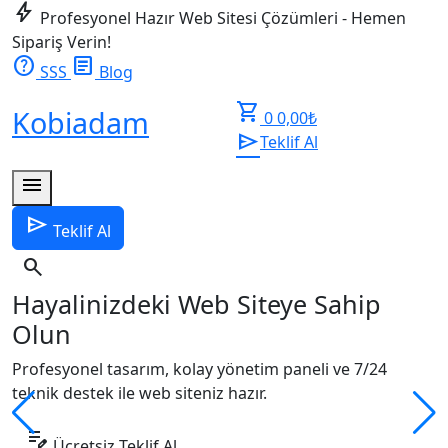
bolt
Profesyonel Hazır Web Sitesi Çözümleri - Hemen
Sipariş Verin!
help
article
SSS
Blog
shopping_cart
Kobiadam
0
0,00
₺
send
Teklif Al
menu
send
Teklif Al
search
Hayalinizdeki Web Siteye Sahip
Olun
Profesyonel tasarım, kolay yönetim paneli ve 7/24
teknik destek ile web siteniz hazır.
edit_note
Ücretsiz Teklif Al