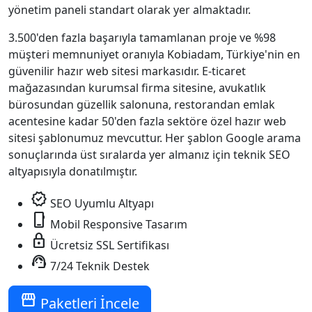
yönetim paneli standart olarak yer almaktadır.
3.500'den fazla başarıyla tamamlanan proje ve %98
müşteri memnuniyet oranıyla Kobiadam, Türkiye'nin en
güvenilir hazır web sitesi markasıdır. E-ticaret
mağazasından kurumsal firma sitesine, avukatlık
bürosundan güzellik salonuna, restorandan emlak
acentesine kadar 50'den fazla sektöre özel hazır web
sitesi şablonumuz mevcuttur. Her şablon Google arama
sonuçlarında üst sıralarda yer almanız için teknik SEO
altyapısıyla donatılmıştır.
verified
SEO Uyumlu Altyapı
phone_iphone
Mobil Responsive Tasarım
lock
Ücretsiz SSL Sertifikası
support_agent
7/24 Teknik Destek
storefront
Paketleri İncele