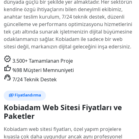
dünyada güçlü bir şekilde yer almaktadır. Her sektörün
kendine özgü ihtiyaçlarını bilen deneyimli ekibimiz,
anahtar teslim kurulum, 7/24 teknik destek, düzenli
güncelleme ve performans optimizasyonu hizmetlerini
tek çatı altında sunarak işletmenizin dijital büyümesine
odaklanmanızı sağlar. Kobiadam ile sadece bir web
sitesi değil, markanızın dijital geleceğini inşa edersiniz.
verified
3.500+ Tamamlanan Proje
thumb_up
%98 Müşteri Memnuniyeti
support_agent
7/24 Teknik Destek
payments
Fiyatlandırma
Kobiadam Web Sitesi Fiyatları ve
Paketler
Kobiadam web sitesi fiyatları, özel yapım projelere
kıyasla çok daha uygundur ancak aynı profesyonel