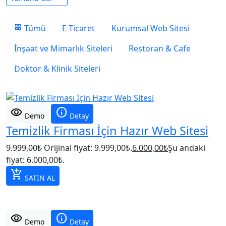
grid_view
Tümü
E-Ticaret
Kurumsal Web Sitesi
İnşaat ve Mimarlık Siteleri
Restoran & Cafe
Doktor & Klinik Siteleri
visibility
info
Demo
Detay
Temizlik Firması İçin Hazır Web Sitesi
9.999,00
₺
Orijinal fiyat: 9.999,00₺.
6.000,00
₺
Şu andaki
fiyat: 6.000,00₺.
add_shopping_cart
SATIN AL
visibility
info
Demo
Detay