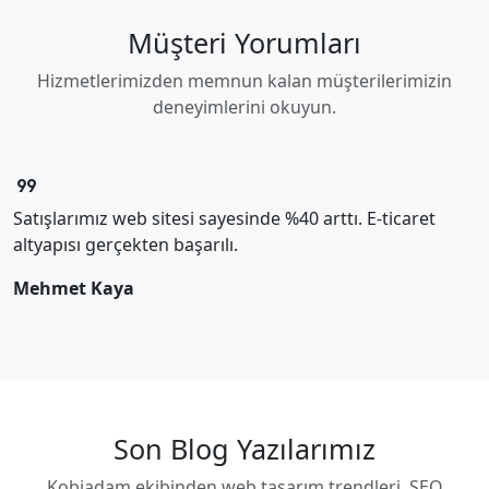
Müşteri Yorumları
Hizmetlerimizden memnun kalan müşterilerimizin
deneyimlerini okuyun.
format_quote
format
Satışlarımız web sitesi sayesinde %40 arttı. E-ticaret
H
altyapısı gerçekten başarılı.
m
Mehmet Kaya
F
Son Blog Yazılarımız
Kobiadam ekibinden web tasarım trendleri, SEO