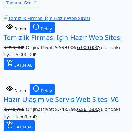
arrow_forward
Tümünü Gör
visibility
info
Demo
Detay
Temizlik Firması İçin Hazır Web Sitesi
9.999,00
₺
Orijinal fiyat: 9.999,00₺.
6.000,00
₺
Şu andaki
fiyat: 6.000,00₺.
add_shopping_cart
SATIN AL
visibility
info
Demo
Detay
Hazır Ulaşım ve Servis Web Sitesi V6
8.748,75
₺
Orijinal fiyat: 8.748,75₺.
6.561,56
₺
Şu andaki
fiyat: 6.561,56₺.
add_shopping_cart
SATIN AL