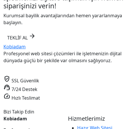
siparişinizi verin!
Kurumsal bayilik avantajlarından hemen yararlanmaya
başlayın.
arrow_forward
TEKLİF AL
Kobiadam
Profesyonel web sitesi çözümleri ile işletmenizin dijital
dünyada güçlü bir şekilde var olmasını sağlıyoruz.
verified_user
SSL Güvenlik
support_agent
7/24 Destek
speed
Hızlı Teslimat
Bizi Takip Edin
Hizmetlerimiz
Kobiadam
Hazır Web Sitesi