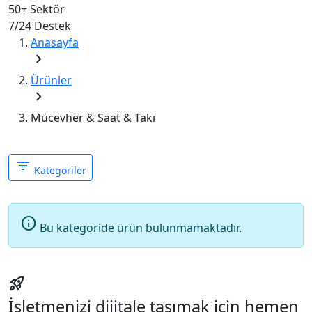
50+
Sektör
7/24
Destek
Anasayfa
chevron_right
Ürünler
chevron_right
Mücevher & Saat & Takı
filter_list
Kategoriler
info
Bu kategoride ürün bulunmamaktadır.
rocket_launch
İşletmenizi dijitale taşımak için hemen