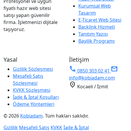
Profesyonel ve uygun
Kurumsal Web
fiyatlı hazır web sitesi
Tasarım
satışı yapan güvenilir
E-Ticaret Web Sitesi
firma. İşletmenizi dijitale
Backlink Hizmeti
taşıyoruz.
Tanıtım Yazısı
Bayilik Programı
Yasal
İletişim
phone
mail
Gizlilik Sözleşmesi
0850 303 02 41
Mesafeli Satış
info@kobiadam.com
Sözleşmesi
location_on
Kocaeli / İzmit
KVKK Sözleşmesi
İade & İptal Koşulları
Ödeme Yöntemleri
© 2026
Kobiadam
. Tüm hakları saklıdır.
Gizlilik
Mesafeli Satış
KVKK
İade & İptal