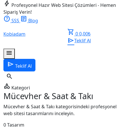
bolt
Profesyonel Hazır Web Sitesi Çözümleri - Hemen
Sipariş Verin!
help
article
SSS
Blog
shopping_cart
0
0,00
₺
Kobiadam
send
Teklif Al
menu
send
Teklif Al
search
category
Kategori
Mücevher & Saat & Takı
Mücevher & Saat & Takı kategorisindeki profesyonel
web sitesi tasarımlarını inceleyin.
0
Tasarım