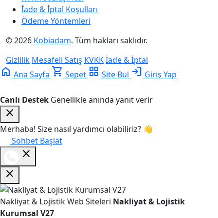
İade & İptal Koşulları
Ödeme Yöntemleri
© 2026
Kobiadam
. Tüm hakları saklıdır.
Gizlilik
Mesafeli Satış
KVKK
İade & İptal
home
shopping_cart
grid_view
login
Ana Sayfa
Sepet
Site Bul
Giriş Yap
Canlı Destek
Genellikle anında yanıt verir
close
Merhaba! Size nasıl yardımcı olabiliriz? 👋
Sohbet Başlat
close
close
Nakliyat & Lojistik Web Siteleri
Nakliyat & Lojistik
Kurumsal V27