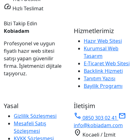
speed
Hızlı Teslimat
Bizi Takip Edin
Hizmetlerimiz
Kobiadam
Hazır Web Sitesi
Profesyonel ve uygun
Kurumsal Web
fiyatlı hazır web sitesi
Tasarım
satışı yapan güvenilir
E-Ticaret Web Sitesi
firma. İşletmenizi dijitale
Backlink Hizmeti
taşıyoruz.
Tanıtım Yazısı
Bayilik Programı
Yasal
İletişim
phone
mail
Gizlilik Sözleşmesi
0850 303 02 41
Mesafeli Satış
info@kobiadam.com
Sözleşmesi
location_on
Kocaeli / İzmit
KVKK Sözleşmesi