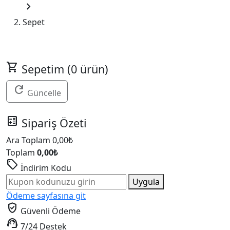
chevron_right
Sepet
shopping_cart
Sepetim (0 ürün)
refresh
Güncelle
calculate
Sipariş Özeti
Ara Toplam
0,00
₺
Toplam
0,00
₺
sell
İndirim Kodu
Uygula
Ödeme sayfasına git
verified_user
Güvenli Ödeme
support_agent
7/24 Destek