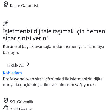
workspace_premium
Kalite Garantisi
rocket_launch
İşletmenizi dijitale taşımak için hemen
siparişinizi verin!
Kurumsal bayilik avantajlarından hemen yararlanmaya
başlayın.
arrow_forward
TEKLİF AL
Kobiadam
Profesyonel web sitesi çözümleri ile işletmenizin dijital
dünyada güçlü bir şekilde var olmasını sağlıyoruz.
verified_user
SSL Güvenlik
support_agent
7/24 Destek