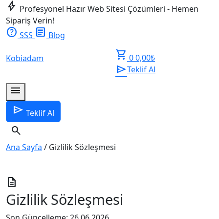
bolt
Profesyonel Hazır Web Sitesi Çözümleri - Hemen
Sipariş Verin!
help
article
SSS
Blog
shopping_cart
0
0,00
₺
Kobiadam
send
Teklif Al
menu
send
Teklif Al
search
Ana Sayfa
/
Gizlilik Sözleşmesi
description
Gizlilik Sözleşmesi
Son Güncelleme: 26.06.2026