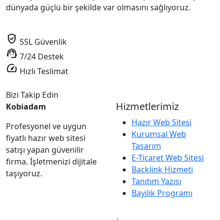
dünyada güçlü bir şekilde var olmasını sağlıyoruz.
verified_user
SSL Güvenlik
support_agent
7/24 Destek
speed
Hızlı Teslimat
Bizi Takip Edin
Hizmetlerimiz
Kobiadam
Hazır Web Sitesi
Profesyonel ve uygun
Kurumsal Web
fiyatlı hazır web sitesi
Tasarım
satışı yapan güvenilir
E-Ticaret Web Sitesi
firma. İşletmenizi dijitale
Backlink Hizmeti
taşıyoruz.
Tanıtım Yazısı
Bayilik Programı