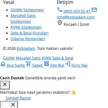
Yasal
İletişim
phone
mail
Gizlilik Sözleşmesi
0850 303 02 41
Mesafeli Satış
info@kobiadam.com
Sözleşmesi
location_on
Kocaeli / İzmit
KVKK Sözleşmesi
İade & İptal Koşulları
Ödeme Yöntemleri
© 2026
Kobiadam
. Tüm hakları saklıdır.
Gizlilik
Mesafeli Satış
KVKK
İade & İptal
home
shopping_cart
grid_view
login
Ana Sayfa
Sepet
Site Bul
Giriş Yap
Canlı Destek
Genellikle anında yanıt verir
close
Merhaba! Size nasıl yardımcı olabiliriz? 👋
Sohbet Başlat
close