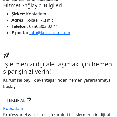
Hizmet Sağlayıcı Bilgileri
Şirket:
Kobiadam
Adres:
Kocaeli / İzmit
Telefon:
0850 303 02 41
E-posta:
info@kobiadam.com
rocket_launch
İşletmenizi dijitale taşımak için hemen
siparişinizi verin!
Kurumsal bayilik avantajlarından hemen yararlanmaya
başlayın.
arrow_forward
TEKLİF AL
Kobiadam
Profesyonel web sitesi çözümleri ile işletmenizin dijital