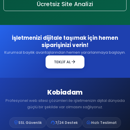
Ücretsiz Site Analizi
İşletmenizi dijitale taşımak için hemen
siparişinizi verin!
Kurumsal bayilik avantajlarından hemen yararlanmaya başlayın.
arrow_forward
TEKLİF AL
Kobiadam
Profesyonel web sitesi çözümleri ile işletmenizin dijital dünyada
güçlü bir şekilde var olmasını sağlıyoruz.
verified_user
support_agent
speed
SSL Güvenlik
7/24 Destek
Hızlı Teslimat