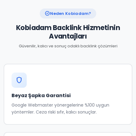
verified
Neden Kobiadam?
Kobiadam Backlink Hizmetinin
Avantajları
Güvenilir, kalıcı ve sonuç odaklı backlink çözümleri
shield
Beyaz Şapka Garantisi
Google Webmaster yönergelerine %100 uygun
yöntemler. Ceza riski sıfır, kalıcı sonuçlar.