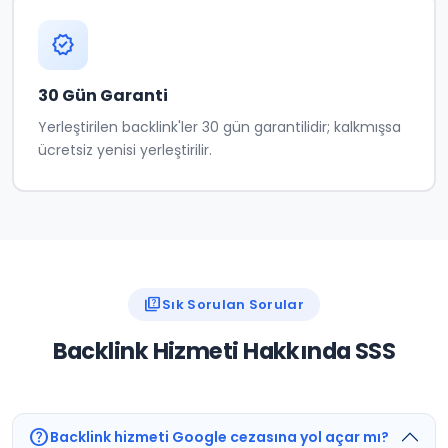
verified
30 Gün Garanti
Yerleştirilen backlink'ler 30 gün garantilidir; kalkmışsa
ücretsiz yenisi yerleştirilir.
quiz
Sık Sorulan Sorular
Backlink Hizmeti Hakkında SSS
help
Backlink hizmeti Google cezasına yol açar mı?