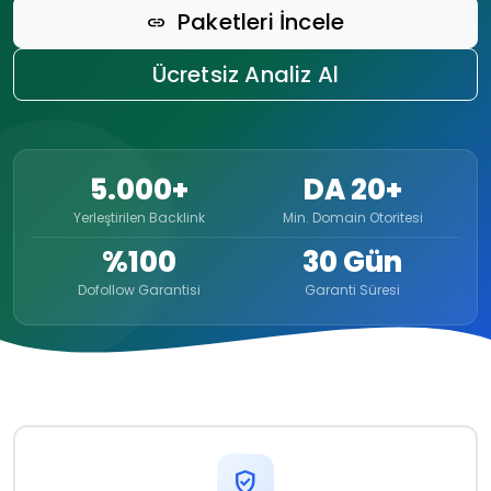
Paketleri İncele
link
Ücretsiz Analiz Al
5.000+
DA 20+
Yerleştirilen Backlink
Min. Domain Otoritesi
%100
30 Gün
Dofollow Garantisi
Garanti Süresi
verified_user