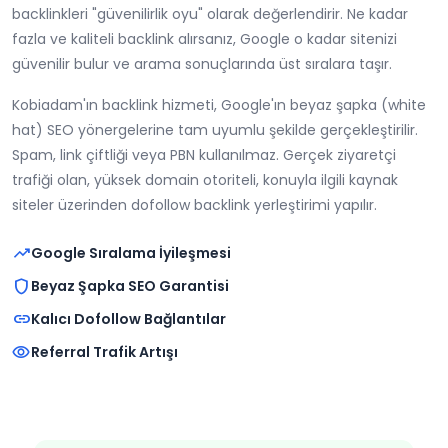
backlinkleri "güvenilirlik oyu" olarak değerlendirir. Ne kadar
fazla ve kaliteli backlink alırsanız, Google o kadar sitenizi
güvenilir bulur ve arama sonuçlarında üst sıralara taşır.
Kobiadam'ın backlink hizmeti, Google'ın beyaz şapka (white
hat) SEO yönergelerine tam uyumlu şekilde gerçekleştirilir.
Spam, link çiftliği veya PBN kullanılmaz. Gerçek ziyaretçi
trafiği olan, yüksek domain otoriteli, konuyla ilgili kaynak
siteler üzerinden dofollow backlink yerleştirimi yapılır.
trending_up
Google Sıralama İyileşmesi
shield
Beyaz Şapka SEO Garantisi
link
Kalıcı Dofollow Bağlantılar
visibility
Referral Trafik Artışı