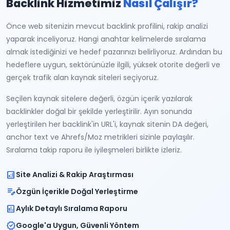
Backlink Hizmetimiz
Nasıl Çalışır?
Önce web sitenizin mevcut backlink profilini, rakip analizi
yaparak inceliyoruz. Hangi anahtar kelimelerde sıralama
almak istediğinizi ve hedef pazarınızı belirliyoruz. Ardından bu
hedeflere uygun, sektörünüzle ilgili, yüksek otorite değerli ve
gerçek trafik alan kaynak siteleri seçiyoruz.
Seçilen kaynak sitelere değerli, özgün içerik yazılarak
backlinkler doğal bir şekilde yerleştirilir. Ayın sonunda
yerleştirilen her backlink'in URL'i, kaynak sitenin DA değeri,
anchor text ve Ahrefs/Moz metrikleri sizinle paylaşılır.
Sıralama takip raporu ile iyileşmeleri birlikte izleriz.
analytics
Site Analizi & Rakip Araştırması
edit_note
Özgün İçerikle Doğal Yerleştirme
assessment
Aylık Detaylı Sıralama Raporu
verified
Google'a Uygun, Güvenli Yöntem