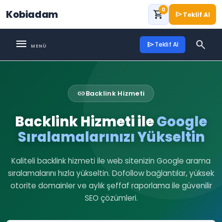
0
Kobiadam
shopping_cart
send
Teklif Al
menu
search
send
Teklif Al
link
Backlink Hizmeti
Backlink Hizmeti ile
Google
Sıralamalarınızı Yükseltin
Kaliteli backlink hizmeti ile web sitenizin Google arama
sıralamalarını hızla yükseltin. Dofollow bağlantılar, yüksek
otorite domainler ve aylık şeffaf raporlama ile güvenilir
SEO çözümleri.