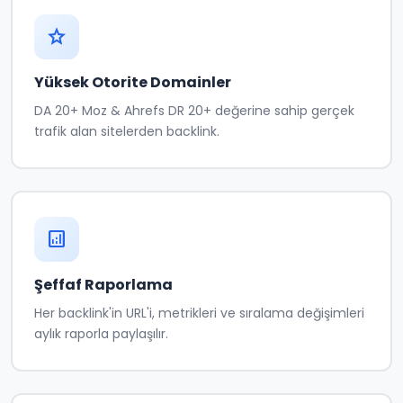
star
Yüksek Otorite Domainler
DA 20+ Moz & Ahrefs DR 20+ değerine sahip gerçek
trafik alan sitelerden backlink.
analytics
Şeffaf Raporlama
Her backlink'in URL'i, metrikleri ve sıralama değişimleri
aylık raporla paylaşılır.