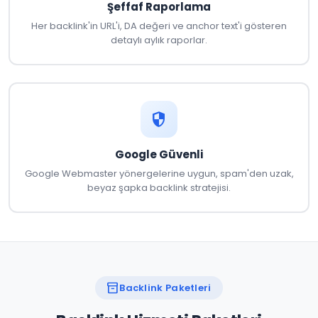
Şeffaf Raporlama
Her backlink'in URL'i, DA değeri ve anchor text'i gösteren
detaylı aylık raporlar.
security
Google Güvenli
Google Webmaster yönergelerine uygun, spam'den uzak,
beyaz şapka backlink stratejisi.
inventory_2
Backlink Paketleri