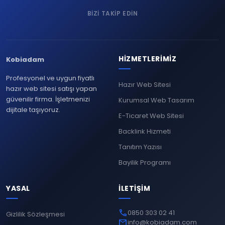
BIZI TAKIP EDIN
HIZMETLERIMIZ
Kobiadam
Profesyonel ve uygun fiyatlı
Hazır Web Sitesi
hazır web sitesi satışı yapan
güvenilir firma. İşletmenizi
Kurumsal Web Tasarım
dijitale taşıyoruz.
E-Ticaret Web Sitesi
Backlink Hizmeti
Tanıtım Yazısı
Bayilik Programı
YASAL
İLETIŞIM
phone
0850 303 02 41
Gizlilik Sözleşmesi
mail
info@kobiadam.com