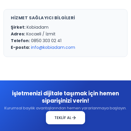
HIZMET SAĞLAYICI BILGILERI
Şirket:
Kobiadam
Adres:
Kocaeli / İzmit
Telefon:
0850 303 02 41
E-posta:
info@kobiadam.com
İşletmenizi dijitale taşımak için hemen
siparişinizi verin!
Kurumsal bayilik avantajlarından hemen yararlanmaya başlayın.
arrow_forward
TEKLİF AL