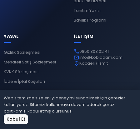
Backlink Hizmeti
Tanıtım Yazısı
Bayilik Programı
YASAL
İLETIŞIM
phone
0850 303 02 41
Gizlilik Sözleşmesi
mail
info@kobiadam.com
Mesafeli Satış Sözleşmesi
location_on
Kocaeli / İzmit
KVKK Sözleşmesi
İade & İptal Koşulları
Ödeme Yöntemleri
Web sitemizde size en iyi deneyimi sunabilmek için çerezler
kullanıyoruz. Sitemizi kullanmaya devam ederek çerez
politikamızı kabul etmiş olursunuz.
© 2026
Kobiadam
. Tüm hakları saklıdır.
home
shopping_cart
grid_view
login
Kabul Et
Gizlilik
Mesafeli Satış
KVKK
İade & İptal
Ana Sayfa
Sepet
Site Bul
Giriş Yap