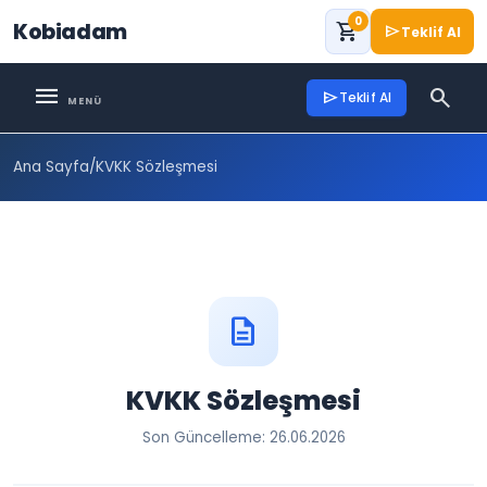
0
Kobiadam
shopping_cart
send
Teklif Al
menu
search
send
Teklif Al
Ana Sayfa
/
KVKK Sözleşmesi
description
KVKK Sözleşmesi
Son Güncelleme: 26.06.2026