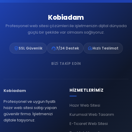
Kobiadam
Profesyonel web sitesi çözümleri ile işletmenizin dijital dünyada
güçlü bir şekilde var olmasını sağlıyoruz.
verified_user
support_agent
speed
SSL Güvenlik
7/24 Destek
Hızlı Teslimat
BIZI TAKIP EDIN
HIZMETLERIMIZ
Kobiadam
Profesyonel ve uygun fiyatlı
Hazır Web Sitesi
hazır web sitesi satışı yapan
güvenilir firma. İşletmenizi
Kurumsal Web Tasarım
dijitale taşıyoruz.
E-Ticaret Web Sitesi