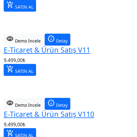
add_shopping_cart
SATIN AL
visibility
info
Demo İncele
Detay
E-Ticaret & Ürün Satış V11
9.499,00
₺
add_shopping_cart
SATIN AL
visibility
info
Demo İncele
Detay
E-Ticaret & Ürün Satış V110
9.499,00
₺
add_shopping_cart
SATIN AL