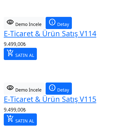
visibility
info
Demo İncele
Detay
E-Ticaret & Ürün Satış V114
9.499,00
₺
add_shopping_cart
SATIN AL
visibility
info
Demo İncele
Detay
E-Ticaret & Ürün Satış V115
9.499,00
₺
add_shopping_cart
SATIN AL