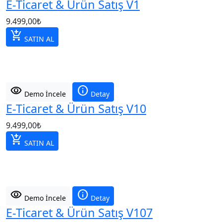
E-Ticaret & Ürün Satış V1
9.499,00
₺
add_shopping_cart
SATIN AL
visibility
info
Demo İncele
Detay
E-Ticaret & Ürün Satış V10
9.499,00
₺
add_shopping_cart
SATIN AL
visibility
info
Demo İncele
Detay
E-Ticaret & Ürün Satış V107