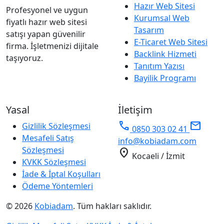
Hazır Web Sitesi
Profesyonel ve uygun
Kurumsal Web
fiyatlı hazır web sitesi
Tasarım
satışı yapan güvenilir
E-Ticaret Web Sitesi
firma. İşletmenizi dijitale
Backlink Hizmeti
taşıyoruz.
Tanıtım Yazısı
Bayilik Programı
Yasal
İletişim
phone
mail
Gizlilik Sözleşmesi
0850 303 02 41
Mesafeli Satış
info@kobiadam.com
Sözleşmesi
location_on
Kocaeli / İzmit
KVKK Sözleşmesi
İade & İptal Koşulları
Ödeme Yöntemleri
© 2026
Kobiadam
. Tüm hakları saklıdır.