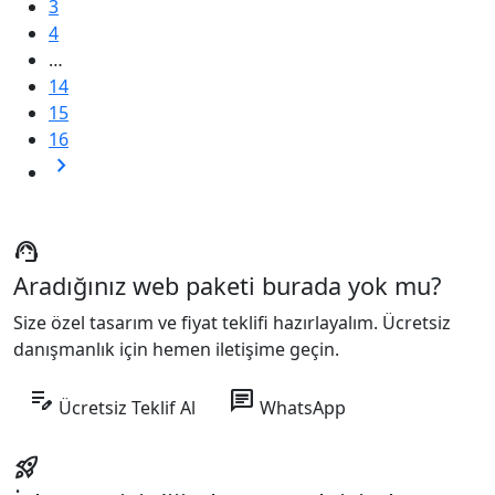
3
4
…
14
15
16
chevron_right
support_agent
Aradığınız web paketi burada yok mu?
Size özel tasarım ve fiyat teklifi hazırlayalım. Ücretsiz
danışmanlık için hemen iletişime geçin.
edit_note
chat
Ücretsiz Teklif Al
WhatsApp
rocket_launch