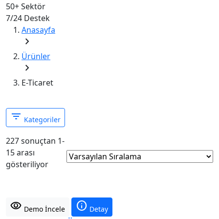
50+
Sektör
7/24
Destek
Anasayfa
chevron_right
Ürünler
chevron_right
E-Ticaret
filter_list
Kategoriler
227 sonuçtan 1-
15 arası
gösteriliyor
visibility
info
Demo İncele
Detay