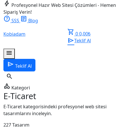
bolt
Profesyonel Hazır Web Sitesi Çözümleri - Hemen
Sipariş Verin!
help
article
SSS
Blog
shopping_cart
0
0,00
₺
Kobiadam
send
Teklif Al
menu
send
Teklif Al
search
category
Kategori
E-Ticaret
E-Ticaret kategorisindeki profesyonel web sitesi
tasarımlarını inceleyin.
227
Tasarım