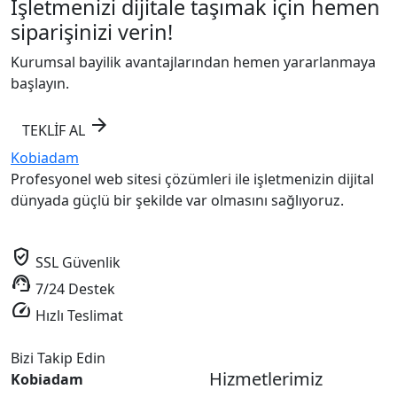
İşletmenizi dijitale taşımak için hemen
siparişinizi verin!
Kurumsal bayilik avantajlarından hemen yararlanmaya
başlayın.
arrow_forward
TEKLİF AL
Kobiadam
Profesyonel web sitesi çözümleri ile işletmenizin dijital
dünyada güçlü bir şekilde var olmasını sağlıyoruz.
verified_user
SSL Güvenlik
support_agent
7/24 Destek
speed
Hızlı Teslimat
Bizi Takip Edin
Hizmetlerimiz
Kobiadam