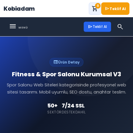
0
Kobiadam
shopping_cart
send
Teklif Al
menu
search
send
Teklif Al
web
Ürün Detay
Fitness & Spor Salonu Kurumsal V3
Spor Salonu Web Siteleri kategorisinde profesyonel web
sitesi tasarımı. Mobil uyumlu, SEO dostu, anahtar teslim.
50+
7/24
SSL
SEKTÖR
DESTEK
DAHIL