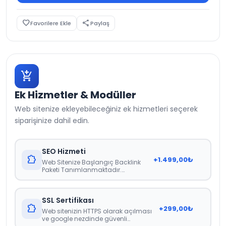
favorite_border
share
Favorilere Ekle
Paylaş
add_shopping_cart
Ek Hizmetler & Modüller
Web sitenize ekleyebileceğiniz ek hizmetleri seçerek
siparişinize dahil edin.
SEO Hizmeti
extension
+
1.499,00
₺
Web Sitenize Başlangıç Backlink
Paketi Tanımlanmaktadır.
Raporlama 21 Gün İçerisinde Teslim
Edilmektedir.
SSL Sertifikası
extension
+
299,00
₺
Web sitenizin HTTPS olarak açılması
ve google nezdinde güvenli