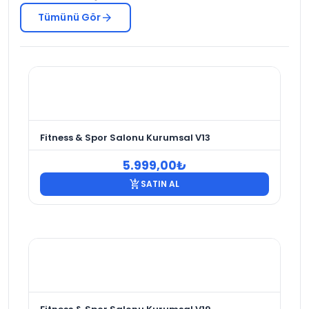
arrow_forward
Tümünü Gör
Fitness & Spor Salonu Kurumsal V13
5.999,00
₺
add_shopping_cart
SATIN AL