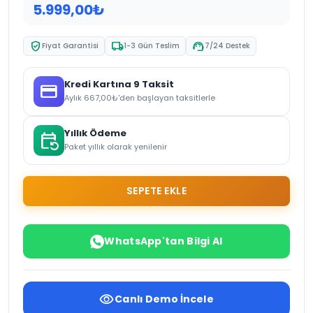
5.999,00
₺
verified_user
local_shipping
support_agent
Fiyat Garantisi
1-3 Gün Teslim
7/24 Destek
Kredi Kartına 9 Taksit
credit_card
Aylık
667,00
₺
'den başlayan taksitlerle
Yıllık Ödeme
event_repeat
Paket yıllık olarak yenilenir
SEPETE EKLE
WhatsApp'tan Bilgi Al
visibility
Canlı Demo İncele