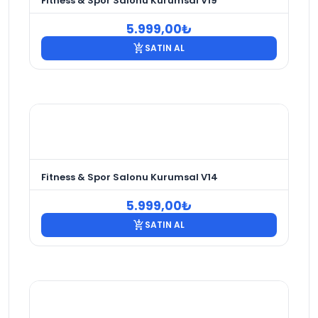
Fitness & Spor Salonu Kurumsal V19
5.999,00
₺
add_shopping_cart
SATIN AL
Fitness & Spor Salonu Kurumsal V14
5.999,00
₺
add_shopping_cart
SATIN AL