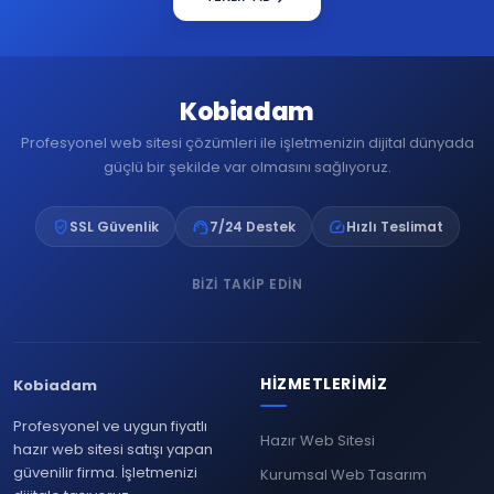
Kobiadam
Profesyonel web sitesi çözümleri ile işletmenizin dijital dünyada
güçlü bir şekilde var olmasını sağlıyoruz.
verified_user
support_agent
speed
SSL Güvenlik
7/24 Destek
Hızlı Teslimat
BIZI TAKIP EDIN
HIZMETLERIMIZ
Kobiadam
Profesyonel ve uygun fiyatlı
Hazır Web Sitesi
hazır web sitesi satışı yapan
güvenilir firma. İşletmenizi
Kurumsal Web Tasarım