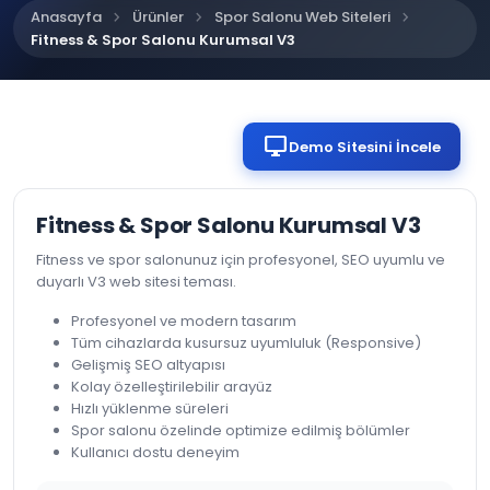
chevron_right
chevron_right
chevron_right
Anasayfa
Ürünler
Spor Salonu Web Siteleri
Fitness & Spor Salonu Kurumsal V3
desktop_windows
Demo Sitesini İncele
Fitness & Spor Salonu Kurumsal V3
Fitness ve spor salonunuz için profesyonel, SEO uyumlu ve
duyarlı V3 web sitesi teması.
Profesyonel ve modern tasarım
Tüm cihazlarda kusursuz uyumluluk (Responsive)
Gelişmiş SEO altyapısı
Kolay özelleştirilebilir arayüz
Hızlı yüklenme süreleri
Spor salonu özelinde optimize edilmiş bölümler
Kullanıcı dostu deneyim