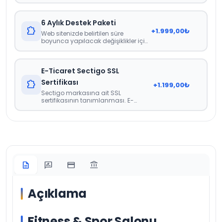
görünmesini sağlayan sertifika.
6 Aylık Destek Paketi
extension
+
1.999,00
₺
Web sitenizde belirtilen süre
boyunca yapılacak değişiklikler için
herhangi bir ücretlendirme veya
faturalandırma yapılmamaktadır.
İçerik güncellemeleri, görsel
E-Ticaret Sectigo SSL
güncellemeleri gibi web sitenizdeki
genel güncellemeler noktasında
Sertifikası
extension
+
1.199,00
₺
destek paketidir.
Sectigo markasına ait SSL
sertifikasının tanımlanması. E-
Ticaret İçin Zorunlu Bir Sertifikadır.
description
rate_review
credit_card
account_balance
Açıklama
Fitness & Spor Salonu