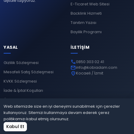
dijitale taşıyoruz.
E-Ticaret Web Sitesi
Backlink Hizmeti
Tanıtım Yazısı
Bayilik Programı
YASAL
İLETIŞIM
phone
0850 303 02 41
Gizlilik Sözleşmesi
mail
info@kobiadam.com
Mesafeli Satış Sözleşmesi
location_on
Kocaeli / İzmit
KVKK Sözleşmesi
İade & İptal Koşulları
Ödeme Yöntemleri
Web sitemizde size en iyi deneyimi sunabilmek için çerezler
kullanıyoruz. Sitemizi kullanmaya devam ederek çerez
politikamızı kabul etmiş olursunuz.
© 2026
Kobiadam
. Tüm hakları saklıdır.
home
shopping_cart
grid_view
login
Kabul Et
Gizlilik
Mesafeli Satış
KVKK
İade & İptal
Ana Sayfa
Sepet
Site Bul
Giriş Yap