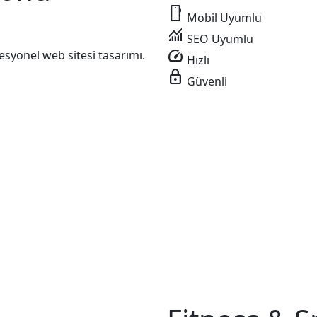
smartphone
Mobil Uyumlu
monitoring
SEO Uyumlu
speed
esyonel web sitesi tasarımı.
Hızlı
lock
Güvenli