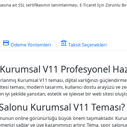
sına ait SSL sertifikasının tanımlanması. E-Ticaret İçin Zorunlu Bir 
credit_card
account_balance
Ödeme Yöntemleri
Taksit Seçenekleri
 Kurumsal V11 Profesyonel Haz
sarlanmış Kurumsal V11 teması, dijital varlığınızı güçlendir
tesi teması, modern tasarımı, kullanıcı dostu arayüzü ve zen
n iyi şekilde yansıtan, estetik ve işlevsel bir web sitesi oluş
 Salonu Kurumsal V11 Teması?
nunun online görünürlüğü büyük önem taşımaktadır. Kurums
gilemenizi sağlar ve üye kazanımınızı artırır. Tema, spor sa