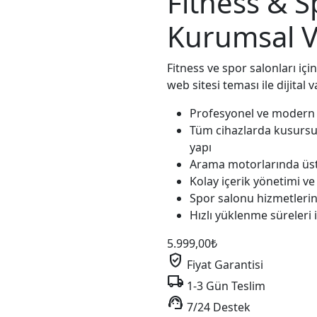
Fitness & 
Kurumsal 
Fitness ve spor salonları iç
web sitesi teması ile dijital v
Profesyonel ve modern
Tüm cihazlarda kusursu
yapı
Arama motorlarında üst 
Kolay içerik yönetimi ve
Spor salonu hizmetlerin
Hızlı yüklenme süreleri 
5.999,00
₺
verified_user
Fiyat Garantisi
local_shipping
1-3 Gün Teslim
support_agent
7/24 Destek