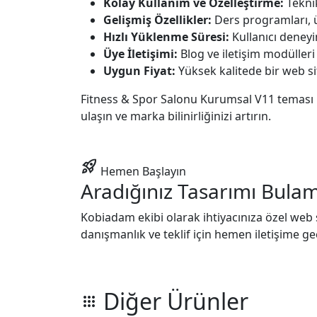
Kolay Kullanım ve Özelleştirme:
Teknik
Gelişmiş Özellikler:
Ders programları, üy
Hızlı Yüklenme Süresi:
Kullanıcı deneyimi
Üye İletişimi:
Blog ve iletişim modülleri i
Uygun Fiyat:
Yüksek kalitede bir web s
Fitness & Spor Salonu Kurumsal V11 teması il
ulaşın ve marka bilinirliğinizi artırın.
rocket_launch
Hemen Başlayın
Aradığınız Tasarımı Bula
Kobiadam ekibi olarak ihtiyacınıza özel web si
danışmanlık ve teklif için hemen iletişime ge
Diğer Ürünler
apps