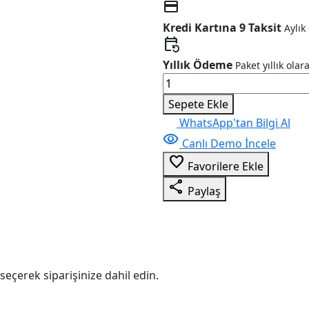
credit_card
Kredi Kartına 9 Taksit
Aylık
event_repeat
Yıllık Ödeme
Paket yıllık olar
Fitness
&
Sepete Ekle
Spor
WhatsApp'tan Bilgi Al
Salonu
visibility
Canlı Demo İncele
Kurumsal
favorite_border
V11
Favorilere Ekle
adet
share
Paylaş
seçerek siparişinize dahil edin.