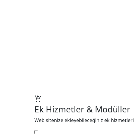
add_shopping_cart
Ek Hizmetler & Modüller
Web sitenize ekleyebileceğiniz ek hizmetleri 