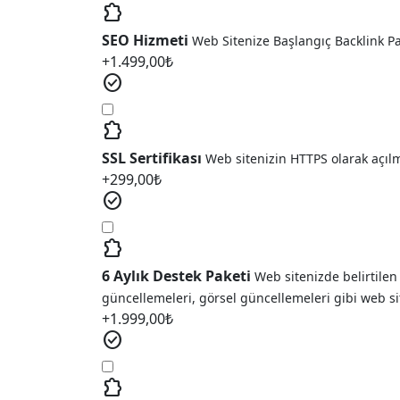
extension
SEO Hizmeti
Web Sitenize Başlangıç Backlink P
+
1.499,00
₺
check_circle
extension
SSL Sertifikası
Web sitenizin HTTPS olarak açıl
+
299,00
₺
check_circle
extension
6 Aylık Destek Paketi
Web sitenizde belirtilen
güncellemeleri, görsel güncellemeleri gibi web si
+
1.999,00
₺
check_circle
extension