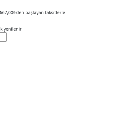
667,00
₺
'den başlayan taksitlerle
ak yenilenir