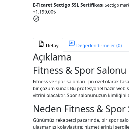
E-Ticaret Sectigo SSL Sertifikası
Sectigo marka
+
1.199,00
₺
check_circle
description
rate_review
Detay
Değerlendirmeler (0)
Açıklama
Fitness & Spor Salonu
Fitness ve spor salonları için özel olarak ta
bir çözüm sunar. Bu profesyonel hazır web si
vitrini olacaktır. Spor salonunuzun kimliğini e
Neden Fitness & Spor
Günümüz rekabetçi pazarında, bir spor salo
ulaşmanızı kolaylaştırır, hizmetlerinizi ser