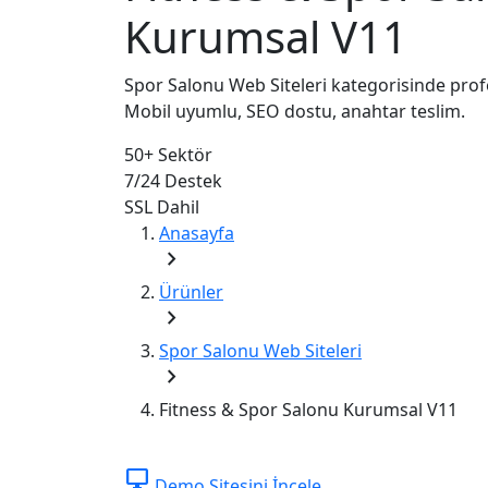
Kurumsal V11
Spor Salonu Web Siteleri kategorisinde prof
Mobil uyumlu, SEO dostu, anahtar teslim.
50+
Sektör
7/24
Destek
SSL
Dahil
Anasayfa
chevron_right
Ürünler
chevron_right
Spor Salonu Web Siteleri
chevron_right
Fitness & Spor Salonu Kurumsal V11
desktop_windows
Demo Sitesini İncele