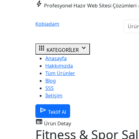
bolt
Profesyonel Hazır Web Sitesi Çözümleri 
Kobiadam
apps
expand_more
KATEGORİLER
Anasayfa
Hakkımızda
Tüm Ürünler
Blog
SSS
İletişim
send
Teklif Al
web
Ürün Detay
Fitness & Spor Sa