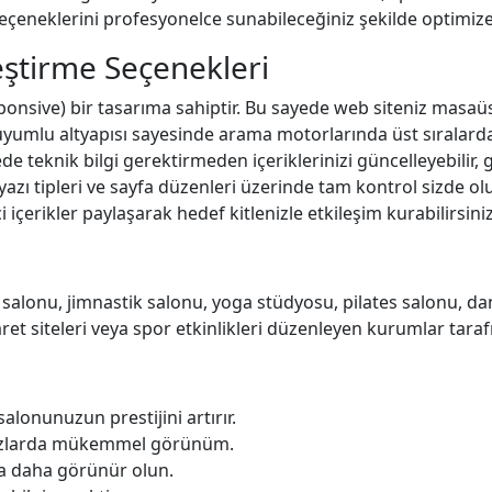
seçeneklerini profesyonelce sunabileceğiniz şekilde optimize 
leştirme Seçenekleri
ive) bir tasarıma sahiptir. Bu sayede web siteniz masaüstü b
yumlu altyapısı sayesinde arama motorlarında üst sıralarda
ede teknik bilgi gerektirmeden içeriklerinizi güncelleyebilir, g
i, yazı tipleri ve sayfa düzenleri üzerinde tam kontrol sizde o
 içerikler paylaşarak hedef kitlenizle etkileşim kurabilirsiniz
 salonu, jimnastik salonu, yoga stüdyosu, pilates salonu, da
aret siteleri veya spor etkinlikleri düzenleyen kurumlar tarafı
alonunuzun prestijini artırır.
zlarda mükemmel görünüm.
 daha görünür olun.