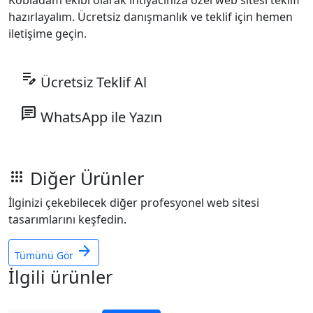
Kobiadam ekibi olarak ihtiyacınıza özel web sitesi teklifi
hazırlayalım. Ücretsiz danışmanlık ve teklif için hemen
iletişime geçin.
edit_note
Ücretsiz Teklif Al
chat
WhatsApp ile Yazın
Diğer Ürünler
apps
İlginizi çekebilecek diğer profesyonel web sitesi
tasarımlarını keşfedin.
arrow_forward
Tümünü Gör
İlgili ürünler