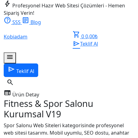
bolt
Profesyonel Hazır Web Sitesi Çözümleri - Hemen
Sipariş Verin!
help
article
SSS
Blog
shopping_cart
0
0,00
₺
Kobiadam
send
Teklif Al
menu
send
Teklif Al
search
web
Ürün Detay
Fitness & Spor Salonu
Kurumsal V19
Spor Salonu Web Siteleri kategorisinde profesyonel
web sitesi tasarımı. Mobil uyumlu, SEO dostu, anahtar