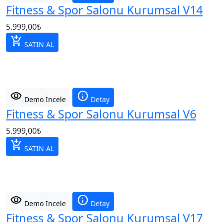
Fitness & Spor Salonu Kurumsal V14
5.999,00
₺
add_shopping_cart
SATIN AL
visibility
info
Demo İncele
Detay
Fitness & Spor Salonu Kurumsal V6
5.999,00
₺
add_shopping_cart
SATIN AL
visibility
info
Demo İncele
Detay
Fitness & Spor Salonu Kurumsal V17