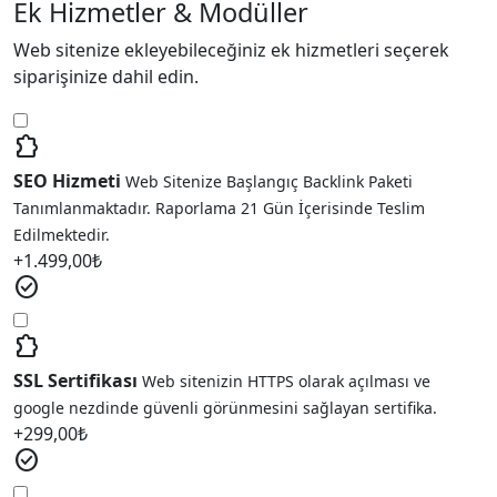
Ek Hizmetler & Modüller
Web sitenize ekleyebileceğiniz ek hizmetleri seçerek
siparişinize dahil edin.
extension
SEO Hizmeti
Web Sitenize Başlangıç Backlink Paketi
Tanımlanmaktadır. Raporlama 21 Gün İçerisinde Teslim
Edilmektedir.
+
1.499,00
₺
check_circle
extension
SSL Sertifikası
Web sitenizin HTTPS olarak açılması ve
google nezdinde güvenli görünmesini sağlayan sertifika.
+
299,00
₺
check_circle