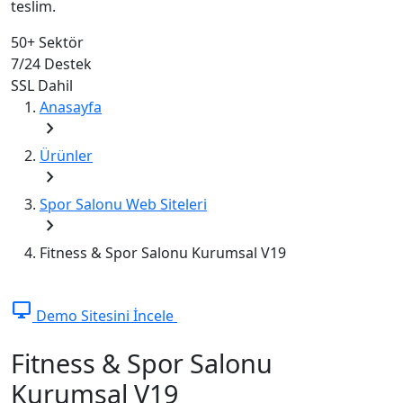
teslim.
50+
Sektör
7/24
Destek
SSL
Dahil
Anasayfa
chevron_right
Ürünler
chevron_right
Spor Salonu Web Siteleri
chevron_right
Fitness & Spor Salonu Kurumsal V19
desktop_windows
Demo Sitesini İncele
Fitness & Spor Salonu
Kurumsal V19