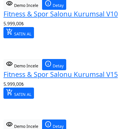
visibility
info
Demo İncele
Detay
Fitness & Spor Salonu Kurumsal V10
5.999,00
₺
add_shopping_cart
SATIN AL
visibility
info
Demo İncele
Detay
Fitness & Spor Salonu Kurumsal V15
5.999,00
₺
add_shopping_cart
SATIN AL
visibility
info
Demo İncele
Detay