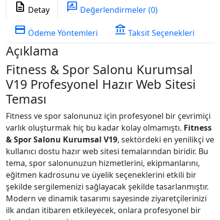
description
rate_review
Detay
Değerlendirmeler (0)
credit_card
account_balance
Ödeme Yöntemleri
Taksit Seçenekleri
Açıklama
Fitness & Spor Salonu Kurumsal
V19 Profesyonel Hazır Web Sitesi
Teması
Fitness ve spor salonunuz için profesyonel bir çevrimiçi
varlık oluşturmak hiç bu kadar kolay olmamıştı.
Fitness
& Spor Salonu Kurumsal V19
, sektördeki en yenilikçi ve
kullanıcı dostu hazır web sitesi temalarından biridir. Bu
tema, spor salonunuzun hizmetlerini, ekipmanlarını,
eğitmen kadrosunu ve üyelik seçeneklerini etkili bir
şekilde sergilemenizi sağlayacak şekilde tasarlanmıştır.
Modern ve dinamik tasarımı sayesinde ziyaretçilerinizi
ilk andan itibaren etkileyecek, onlara profesyonel bir