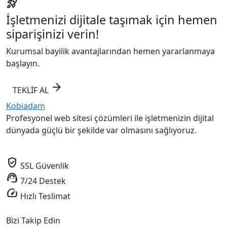
rocket_launch
İşletmenizi dijitale taşımak için hemen
siparişinizi verin!
Kurumsal bayilik avantajlarından hemen yararlanmaya
başlayın.
arrow_forward
TEKLİF AL
Kobiadam
Profesyonel web sitesi çözümleri ile işletmenizin dijital
dünyada güçlü bir şekilde var olmasını sağlıyoruz.
verified_user
SSL Güvenlik
support_agent
7/24 Destek
speed
Hızlı Teslimat
Bizi Takip Edin