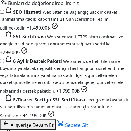
auto_awesome
Bunları da değerlendirebilirsiniz
extension
SEO Hizmeti
Web Sitenize Başlangıç Backlink Paketi
Tanımlanmaktadır. Raporlama 21 Gün İçerisinde Teslim
check_circle
+
1.499,00
₺
Edilmektedir.
extension
SSL Sertifikası
Web sitenizin HTTPS olarak açılması ve
google nezdinde güvenli görünmesini sağlayan sertifika.
check_circle
+
299,00
₺
extension
6 Aylık Destek Paketi
Web sitenizde belirtilen süre
boyunca yapılacak değişiklikler için herhangi bir ücretlendirme
veya faturalandırma yapılmamaktadır. İçerik güncellemeleri,
görsel güncellemeleri gibi web sitenizdeki genel güncellemeler
check_circle
+
1.999,00
₺
noktasında destek paketidir.
extension
E-Ticaret Sectigo SSL Sertifikası
Sectigo markasına ait
SSL sertifikasının tanımlanması. E-Ticaret İçin Zorunlu Bir
check_circle
+
1.199,00
₺
Sertifikadır.
arrow_back
shopping_cart
Alışverişe Devam Et
Sepete Git