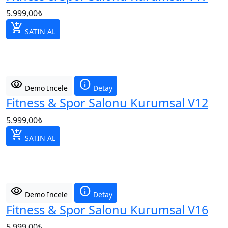
5.999,00
₺
add_shopping_cart
SATIN AL
visibility
info
Demo İncele
Detay
Fitness & Spor Salonu Kurumsal V12
5.999,00
₺
add_shopping_cart
SATIN AL
visibility
info
Demo İncele
Detay
Fitness & Spor Salonu Kurumsal V16
5.999,00
₺