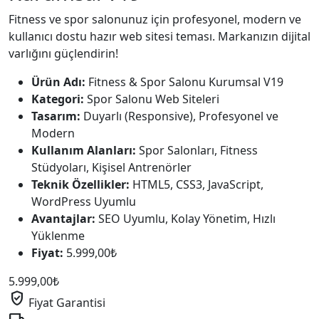
Fitness ve spor salonunuz için profesyonel, modern ve
kullanıcı dostu hazır web sitesi teması. Markanızın dijital
varlığını güçlendirin!
Ürün Adı:
Fitness & Spor Salonu Kurumsal V19
Kategori:
Spor Salonu Web Siteleri
Tasarım:
Duyarlı (Responsive), Profesyonel ve
Modern
Kullanım Alanları:
Spor Salonları, Fitness
Stüdyoları, Kişisel Antrenörler
Teknik Özellikler:
HTML5, CSS3, JavaScript,
WordPress Uyumlu
Avantajlar:
SEO Uyumlu, Kolay Yönetim, Hızlı
Yüklenme
Fiyat:
5.999,00₺
5.999,00
₺
verified_user
Fiyat Garantisi