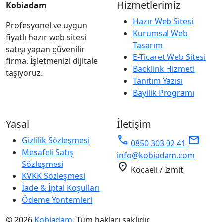
Hizmetlerimiz
Kobiadam
Hazır Web Sitesi
Profesyonel ve uygun
Kurumsal Web
fiyatlı hazır web sitesi
Tasarım
satışı yapan güvenilir
E-Ticaret Web Sitesi
firma. İşletmenizi dijitale
Backlink Hizmeti
taşıyoruz.
Tanıtım Yazısı
Bayilik Programı
Yasal
İletişim
phone
mail
Gizlilik Sözleşmesi
0850 303 02 41
Mesafeli Satış
info@kobiadam.com
Sözleşmesi
location_on
Kocaeli / İzmit
KVKK Sözleşmesi
İade & İptal Koşulları
Ödeme Yöntemleri
© 2026
Kobiadam
. Tüm hakları saklıdır.