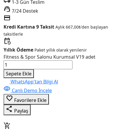
local_shipping
1-3 Gün Teslim
support_agent
7/24 Destek
credit_card
Kredi Kartına 9 Taksit
Aylık
667,00
₺
'den başlayan
taksitlerle
event_repeat
Yıllık Ödeme
Paket yıllık olarak yenilenir
Fitness & Spor Salonu Kurumsal V19 adet
Sepete Ekle
WhatsApp'tan Bilgi Al
visibility
Canlı Demo İncele
favorite_border
Favorilere Ekle
share
Paylaş
add_shopping_cart