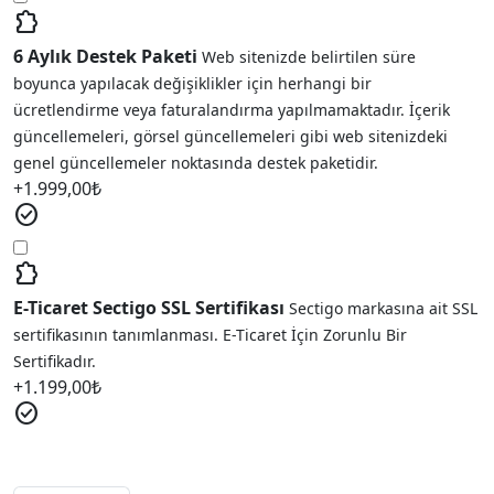
extension
6 Aylık Destek Paketi
Web sitenizde belirtilen süre
boyunca yapılacak değişiklikler için herhangi bir
ücretlendirme veya faturalandırma yapılmamaktadır. İçerik
güncellemeleri, görsel güncellemeleri gibi web sitenizdeki
genel güncellemeler noktasında destek paketidir.
+
1.999,00
₺
check_circle
extension
E-Ticaret Sectigo SSL Sertifikası
Sectigo markasına ait SSL
sertifikasının tanımlanması. E-Ticaret İçin Zorunlu Bir
Sertifikadır.
+
1.199,00
₺
check_circle