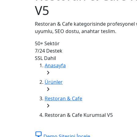
V5
Restoran & Cafe kategorisinde profesyonel w
uyumlu, SEO dostu, anahtar teslim.
50+
Sektör
7/24
Destek
SSL
Dahil
Anasayfa
chevron_right
Ürünler
chevron_right
Restoran & Cafe
chevron_right
Restoran & Cafe Kurumsal V5
desktop_windows
Demo Sitesini İncele