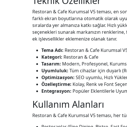
Teknik Özellikler
Restoran & Cafe Kurumsal V5 teması, en son w
farklı ekran boyutlarına otomatik olarak uy
sıralarda yer almanıza katkı sağlar. Hızlı yük
seçenekleri sunarak markanızın renklerine, f
ek işlevsellikler eklemenize olanak tanır.
Tema Adı:
Restoran & Cafe Kurumsal V
Kategori:
Restoran & Cafe
Tasarım:
Modern, Profesyonel, Kurums
Uyumluluk:
Tüm cihazlar için duyarlı (
Optimizasyon:
SEO uyumlu, Hızlı Yükl
Özelleştirme:
Kolay, Renk ve Font Seçen
Entegrasyon:
Popüler Eklentilerle Uyu
Kullanım Alanları
Restoran & Cafe Kurumsal V5 teması, her türlü
Restoranlar (Fine Dining, Bistro, Fast Fo