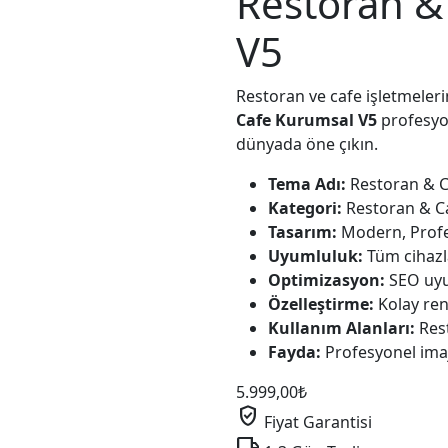
Restoran &
V5
Restoran ve cafe işletmeleri
Cafe Kurumsal V5
profesyon
dünyada öne çıkın.
Tema Adı:
Restoran & C
Kategori:
Restoran & C
Tasarım:
Modern, Profe
Uyumluluk:
Tüm cihazla
Optimizasyon:
SEO uyu
Özelleştirme:
Kolay ren
Kullanım Alanları:
Rest
Fayda:
Profesyonel imaj,
5.999,00
₺
verified_user
Fiyat Garantisi
local_shipping