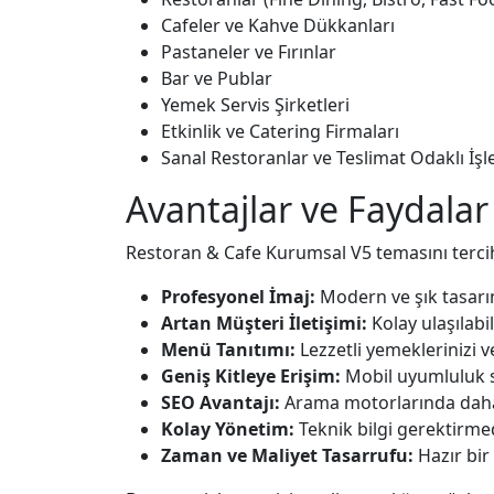
Cafeler ve Kahve Dükkanları
Pastaneler ve Fırınlar
Bar ve Publar
Yemek Servis Şirketleri
Etkinlik ve Catering Firmaları
Sanal Restoranlar ve Teslimat Odaklı İş
Avantajlar ve Faydalar
Restoran & Cafe Kurumsal V5 temasını tercih
Profesyonel İmaj:
Modern ve şık tasarım
Artan Müşteri İletişimi:
Kolay ulaşılabil
Menü Tanıtımı:
Lezzetli yemeklerinizi ve
Geniş Kitleye Erişim:
Mobil uyumluluk s
SEO Avantajı:
Arama motorlarında daha 
Kolay Yönetim:
Teknik bilgi gerektirmed
Zaman ve Maliyet Tasarrufu:
Hazır bir