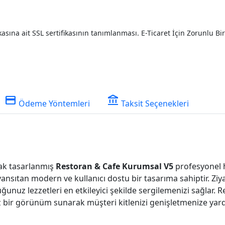
sına ait SSL sertifikasının tanımlanması. E-Ticaret İçin Zorunlu Bir 
credit_card
account_balance
Ödeme Yöntemleri
Taksit Seçenekleri
rak tasarlanmış
Restoran & Cafe Kurumsal V5
profesyonel ha
 yansıtan modern ve kullanıcı dostu bir tasarıma sahiptir. Zi
unuz lezzetleri en etkileyici şekilde sergilemenizi sağlar.
bir görünüm sunarak müşteri kitlenizi genişletmenize yardı