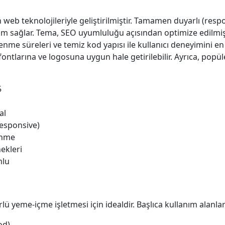
eb teknolojileriyle geliştirilmiştir. Tamamen duyarlı (respon
um sağlar. Tema, SEO uyumluluğu açısından optimize edilmi
lenme süreleri ve temiz kod yapısı ile kullanıcı deneyimini e
ontlarına ve logosuna uygun hale getirilebilir. Ayrıca, popü
5
al
Responsive)
enme
ekleri
mlu
 yeme-içme işletmesi için idealdir. Başlıca kullanım alanlar
od)