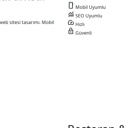
smartphone
Mobil Uyumlu
monitoring
SEO Uyumlu
speed
eb sitesi tasarımı. Mobil
Hızlı
lock
Güvenli