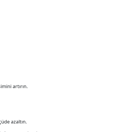
imini artırın.
çüde azaltın.