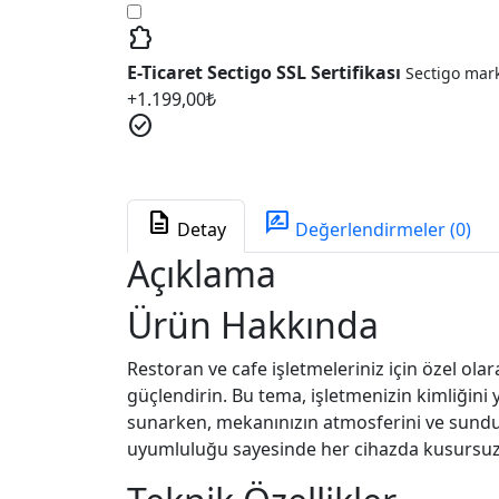
extension
E-Ticaret Sectigo SSL Sertifikası
Sectigo marka
+
1.199,00
₺
check_circle
description
rate_review
Detay
Değerlendirmeler (0)
Açıklama
Ürün Hakkında
Restoran ve cafe işletmeleriniz için özel ola
güçlendirin. Bu tema, işletmenizin kimliğini
sunarken, mekanınızın atmosferini ve sunduğ
uyumluluğu sayesinde her cihazda kusursuz 