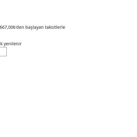
667,00
₺
'den başlayan taksitlerle
ak yenilenir