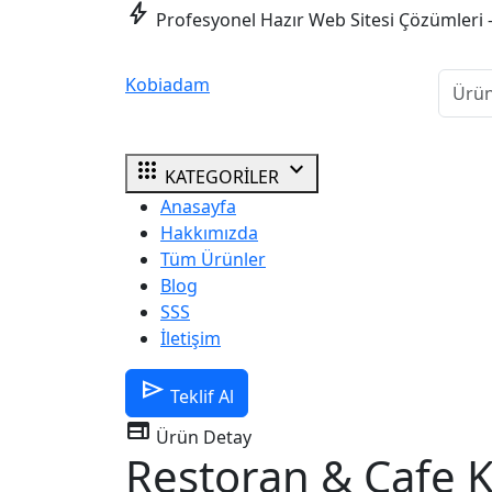
bolt
Profesyonel Hazır Web Sitesi Çözümleri 
Kobiadam
apps
expand_more
KATEGORİLER
Anasayfa
Hakkımızda
Tüm Ürünler
Blog
SSS
İletişim
send
Teklif Al
web
Ürün Detay
Restoran & Cafe 