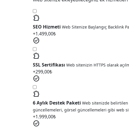
extension
SEO Hizmeti
Web Sitenize Başlangıç Backlink P
+
1.499,00
₺
check_circle
extension
SSL Sertifikası
Web sitenizin HTTPS olarak açıl
+
299,00
₺
check_circle
extension
6 Aylık Destek Paketi
Web sitenizde belirtilen
güncellemeleri, görsel güncellemeleri gibi web si
+
1.999,00
₺
check_circle