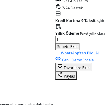
1-3 Gün Teslim
support_agent
7/24 Destek
credit_card
Kredi Kartına 9 Taksit
Aylık
event_repeat
Yıllık Ödeme
Paket yıllık olar
Restoran
&
Sepete Ekle
Cafe
WhatsApp'tan Bilgi Al
Kurumsal
visibility
Canlı Demo İncele
V5
favorite_border
adet
Favorilere Ekle
share
Paylaş
seçerek siparişinize dahil edin.