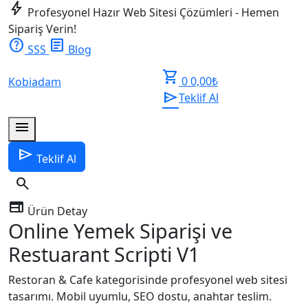
bolt
Profesyonel Hazır Web Sitesi Çözümleri - Hemen
Sipariş Verin!
help
article
SSS
Blog
shopping_cart
0
0,00
₺
Kobiadam
send
Teklif Al
menu
send
Teklif Al
search
web
Ürün Detay
Online Yemek Siparişi ve
Restuarant Scripti V1
Restoran & Cafe kategorisinde profesyonel web sitesi
tasarımı. Mobil uyumlu, SEO dostu, anahtar teslim.