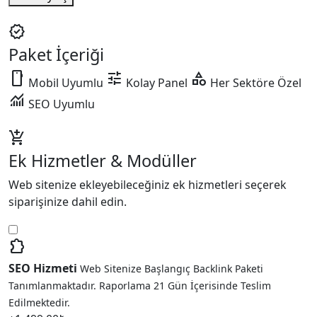
V1
adet
verified
Paket İçeriği
smartphone
tune
category
Mobil Uyumlu
Kolay Panel
Her Sektöre Özel
monitoring
SEO Uyumlu
add_shopping_cart
Ek Hizmetler & Modüller
Web sitenize ekleyebileceğiniz ek hizmetleri seçerek
siparişinize dahil edin.
extension
SEO Hizmeti
Web Sitenize Başlangıç Backlink Paketi
Tanımlanmaktadır. Raporlama 21 Gün İçerisinde Teslim
Edilmektedir.