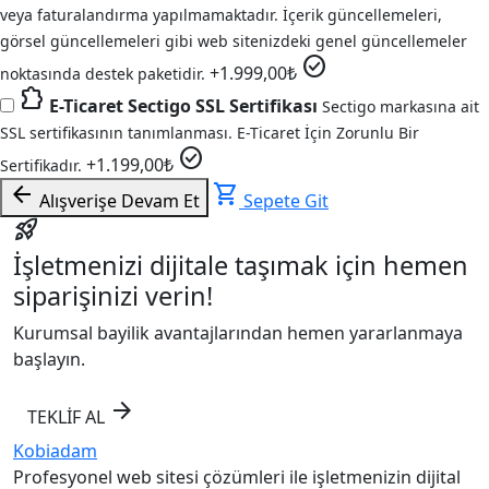
veya faturalandırma yapılmamaktadır. İçerik güncellemeleri,
görsel güncellemeleri gibi web sitenizdeki genel güncellemeler
check_circle
+
1.999,00
₺
noktasında destek paketidir.
extension
E-Ticaret Sectigo SSL Sertifikası
Sectigo markasına ait
SSL sertifikasının tanımlanması. E-Ticaret İçin Zorunlu Bir
check_circle
+
1.199,00
₺
Sertifikadır.
arrow_back
shopping_cart
Alışverişe Devam Et
Sepete Git
rocket_launch
İşletmenizi dijitale taşımak için hemen
siparişinizi verin!
Kurumsal bayilik avantajlarından hemen yararlanmaya
başlayın.
arrow_forward
TEKLİF AL
Kobiadam
Profesyonel web sitesi çözümleri ile işletmenizin dijital