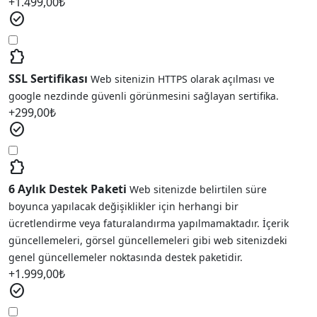
+
1.499,00
₺
check_circle
extension
SSL Sertifikası
Web sitenizin HTTPS olarak açılması ve
google nezdinde güvenli görünmesini sağlayan sertifika.
+
299,00
₺
check_circle
extension
6 Aylık Destek Paketi
Web sitenizde belirtilen süre
boyunca yapılacak değişiklikler için herhangi bir
ücretlendirme veya faturalandırma yapılmamaktadır. İçerik
güncellemeleri, görsel güncellemeleri gibi web sitenizdeki
genel güncellemeler noktasında destek paketidir.
+
1.999,00
₺
check_circle