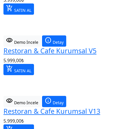
5.999,00
₺
add_shopping_cart
SATIN AL
visibility
info
Demo İncele
Detay
Restoran & Cafe Kurumsal V5
5.999,00
₺
add_shopping_cart
SATIN AL
visibility
info
Demo İncele
Detay
Restoran & Cafe Kurumsal V13
5.999,00
₺