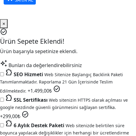
×
check_circle
Ürün Sepete Eklendi!
Ürün başarıyla sepetinize eklendi.
auto_awesome
Bunları da değerlendirebilirsiniz
extension
SEO Hizmeti
Web Sitenize Başlangıç Backlink Paketi
Tanımlanmaktadır. Raporlama 21 Gün İçerisinde Teslim
check_circle
+
1.499,00
₺
Edilmektedir.
extension
SSL Sertifikası
Web sitenizin HTTPS olarak açılması ve
google nezdinde güvenli görünmesini sağlayan sertifika.
check_circle
+
299,00
₺
extension
6 Aylık Destek Paketi
Web sitenizde belirtilen süre
boyunca yapılacak değişiklikler için herhangi bir ücretlendirme