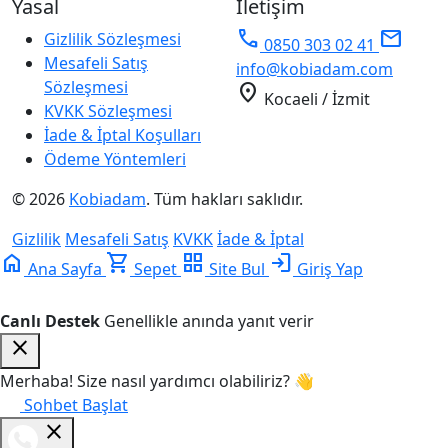
Yasal
İletişim
phone
mail
Gizlilik Sözleşmesi
0850 303 02 41
Mesafeli Satış
info@kobiadam.com
Sözleşmesi
location_on
Kocaeli / İzmit
KVKK Sözleşmesi
İade & İptal Koşulları
Ödeme Yöntemleri
© 2026
Kobiadam
. Tüm hakları saklıdır.
Gizlilik
Mesafeli Satış
KVKK
İade & İptal
home
shopping_cart
grid_view
login
Ana Sayfa
Sepet
Site Bul
Giriş Yap
Canlı Destek
Genellikle anında yanıt verir
close
Merhaba! Size nasıl yardımcı olabiliriz? 👋
Sohbet Başlat
close