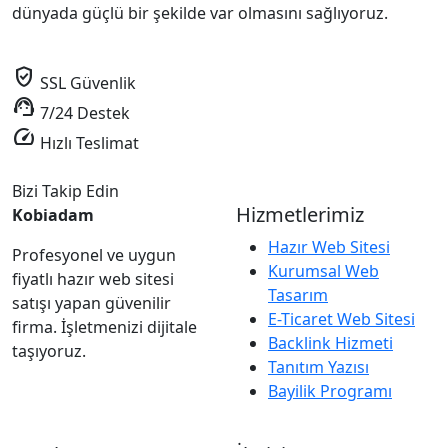
dünyada güçlü bir şekilde var olmasını sağlıyoruz.
verified_user
SSL Güvenlik
support_agent
7/24 Destek
speed
Hızlı Teslimat
Bizi Takip Edin
Hizmetlerimiz
Kobiadam
Hazır Web Sitesi
Profesyonel ve uygun
Kurumsal Web
fiyatlı hazır web sitesi
Tasarım
satışı yapan güvenilir
E-Ticaret Web Sitesi
firma. İşletmenizi dijitale
Backlink Hizmeti
taşıyoruz.
Tanıtım Yazısı
Bayilik Programı