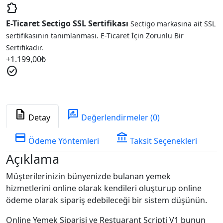
extension
E-Ticaret Sectigo SSL Sertifikası
Sectigo markasına ait SSL
sertifikasının tanımlanması. E-Ticaret İçin Zorunlu Bir
Sertifikadır.
+
1.199,00
₺
check_circle
description
rate_review
Detay
Değerlendirmeler (0)
credit_card
account_balance
Ödeme Yöntemleri
Taksit Seçenekleri
Açıklama
Müşterilerinizin bünyenizde bulanan yemek
hizmetlerini online olarak kendileri oluşturup online
ödeme olarak sipariş edebileceği bir sistem düşünün.
Online Yemek Siparişi ve Restuarant Scripti V1 bunun