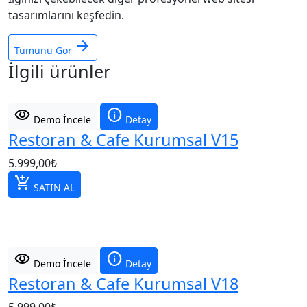
tasarımlarını keşfedin.
arrow_forward
Tümünü Gör
İlgili ürünler
visibility
info
Demo İncele
Detay
Restoran & Cafe Kurumsal V15
5.999,00
₺
add_shopping_cart
SATIN AL
visibility
info
Demo İncele
Detay
Restoran & Cafe Kurumsal V18