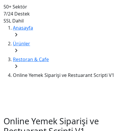
50+
Sektör
7/24
Destek
SSL
Dahil
Anasayfa
chevron_right
Ürünler
chevron_right
Restoran & Cafe
chevron_right
Online Yemek Siparişi ve Restuarant Scripti V1
Online Yemek Siparişi ve
Restuarant Scripti V1