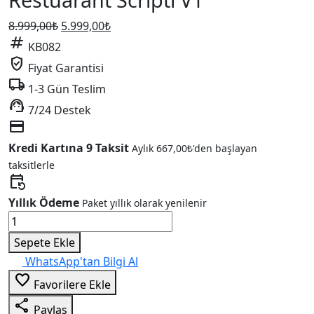
Orijinal
Şu
8.999,00
₺
5.999,00
₺
tag
fiyat:
andaki
KB082
8.999,00₺.
fiyat:
verified_user
Fiyat Garantisi
5.999,00₺.
local_shipping
1-3 Gün Teslim
support_agent
7/24 Destek
credit_card
Kredi Kartına 9 Taksit
Aylık
667,00
₺
'den başlayan
taksitlerle
event_repeat
Yıllık Ödeme
Paket yıllık olarak yenilenir
Online
Yemek
Sepete Ekle
Siparişi
WhatsApp'tan Bilgi Al
ve
favorite_border
Favorilere Ekle
Restuarant
Scripti
share
Paylaş