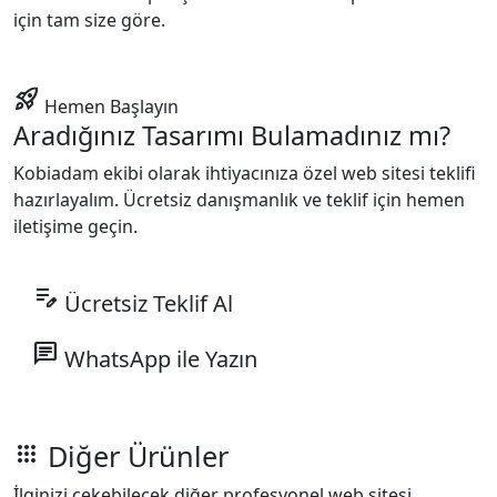
için tam size göre.
rocket_launch
Hemen Başlayın
Aradığınız Tasarımı Bulamadınız mı?
Kobiadam ekibi olarak ihtiyacınıza özel web sitesi teklifi
hazırlayalım. Ücretsiz danışmanlık ve teklif için hemen
iletişime geçin.
edit_note
Ücretsiz Teklif Al
chat
WhatsApp ile Yazın
Diğer Ürünler
apps
İlginizi çekebilecek diğer profesyonel web sitesi