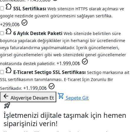
extension
SSL Sertifikası
Web sitenizin HTTPS olarak açılması ve
google nezdinde güvenli görünmesini sağlayan sertifika.
check_circle
+
299,00
₺
extension
6 Aylık Destek Paketi
Web sitenizde belirtilen süre
boyunca yapılacak değişiklikler için herhangi bir ücretlendirme
veya faturalandırma yapılmamaktadır. İçerik güncellemeleri,
görsel güncellemeleri gibi web sitenizdeki genel güncellemeler
check_circle
+
1.999,00
₺
noktasında destek paketidir.
extension
E-Ticaret Sectigo SSL Sertifikası
Sectigo markasına ait
SSL sertifikasının tanımlanması. E-Ticaret İçin Zorunlu Bir
check_circle
+
1.199,00
₺
Sertifikadır.
arrow_back
shopping_cart
Alışverişe Devam Et
Sepete Git
rocket_launch
İşletmenizi dijitale taşımak için hemen
siparişinizi verin!