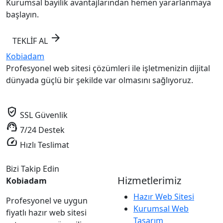
Kurumsal bayilik avantajlarından hemen yararlanmaya
başlayın.
arrow_forward
TEKLİF AL
Kobiadam
Profesyonel web sitesi çözümleri ile işletmenizin dijital
dünyada güçlü bir şekilde var olmasını sağlıyoruz.
verified_user
SSL Güvenlik
support_agent
7/24 Destek
speed
Hızlı Teslimat
Bizi Takip Edin
Hizmetlerimiz
Kobiadam
Hazır Web Sitesi
Profesyonel ve uygun
Kurumsal Web
fiyatlı hazır web sitesi
Tasarım