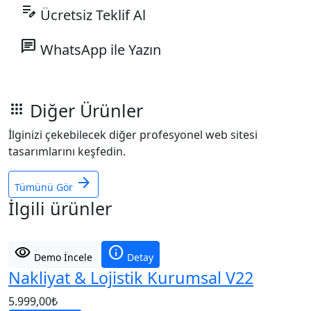
edit_note
Ücretsiz Teklif Al
chat
WhatsApp ile Yazın
Diğer Ürünler
apps
İlginizi çekebilecek diğer profesyonel web sitesi
tasarımlarını keşfedin.
arrow_forward
Tümünü Gör
İlgili ürünler
visibility
info
Demo İncele
Detay
Nakliyat & Lojistik Kurumsal V22
5.999,00
₺