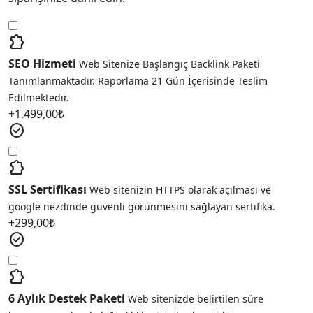
extension
SEO Hizmeti
Web Sitenize Başlangıç Backlink Paketi
Tanımlanmaktadır. Raporlama 21 Gün İçerisinde Teslim
Edilmektedir.
+
1.499,00
₺
check_circle
extension
SSL Sertifikası
Web sitenizin HTTPS olarak açılması ve
google nezdinde güvenli görünmesini sağlayan sertifika.
+
299,00
₺
check_circle
extension
6 Aylık Destek Paketi
Web sitenizde belirtilen süre