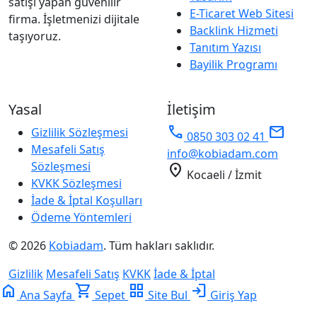
satışı yapan güvenilir
E-Ticaret Web Sitesi
firma. İşletmenizi dijitale
Backlink Hizmeti
taşıyoruz.
Tanıtım Yazısı
Bayilik Programı
Yasal
İletişim
phone
mail
Gizlilik Sözleşmesi
0850 303 02 41
Mesafeli Satış
info@kobiadam.com
Sözleşmesi
location_on
Kocaeli / İzmit
KVKK Sözleşmesi
İade & İptal Koşulları
Ödeme Yöntemleri
© 2026
Kobiadam
. Tüm hakları saklıdır.
Gizlilik
Mesafeli Satış
KVKK
İade & İptal
home
shopping_cart
grid_view
login
Ana Sayfa
Sepet
Site Bul
Giriş Yap