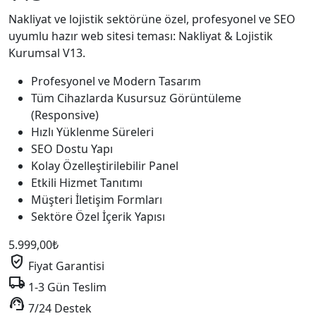
Nakliyat ve lojistik sektörüne özel, profesyonel ve SEO
uyumlu hazır web sitesi teması: Nakliyat & Lojistik
Kurumsal V13.
Profesyonel ve Modern Tasarım
Tüm Cihazlarda Kusursuz Görüntüleme
(Responsive)
Hızlı Yüklenme Süreleri
SEO Dostu Yapı
Kolay Özelleştirilebilir Panel
Etkili Hizmet Tanıtımı
Müşteri İletişim Formları
Sektöre Özel İçerik Yapısı
5.999,00
₺
verified_user
Fiyat Garantisi
local_shipping
1-3 Gün Teslim
support_agent
7/24 Destek