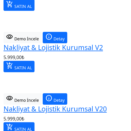
add_shopping_cart
SATIN AL
visibility
info
Demo İncele
Detay
Nakliyat & Lojistik Kurumsal V2
5.999,00
₺
add_shopping_cart
SATIN AL
visibility
info
Demo İncele
Detay
Nakliyat & Lojistik Kurumsal V20
5.999,00
₺
add_shopping_cart
SATIN AL