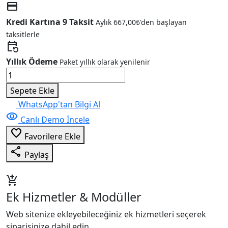
credit_card
Kredi Kartına 9 Taksit
Aylık
667,00
₺
'den başlayan
taksitlerle
event_repeat
Yıllık Ödeme
Paket yıllık olarak yenilenir
Nakliyat
&
Sepete Ekle
Lojistik
WhatsApp'tan Bilgi Al
Kurumsal
visibility
Canlı Demo İncele
V13
favorite_border
adet
Favorilere Ekle
share
Paylaş
add_shopping_cart
Ek Hizmetler & Modüller
Web sitenize ekleyebileceğiniz ek hizmetleri seçerek
siparişinize dahil edin.