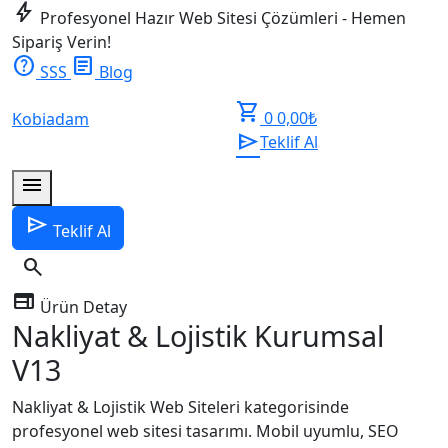
bolt
Profesyonel Hazır Web Sitesi Çözümleri - Hemen
Sipariş Verin!
help
article
SSS
Blog
shopping_cart
0
0,00
₺
Kobiadam
send
Teklif Al
menu
send
Teklif Al
search
web
Ürün Detay
Nakliyat & Lojistik Kurumsal
V13
Nakliyat & Lojistik Web Siteleri kategorisinde
profesyonel web sitesi tasarımı. Mobil uyumlu, SEO