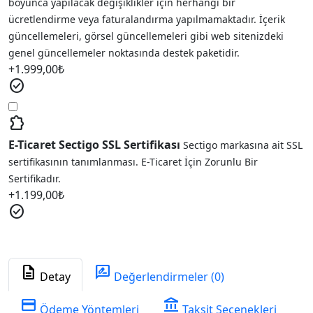
boyunca yapılacak değişiklikler için herhangi bir
ücretlendirme veya faturalandırma yapılmamaktadır. İçerik
güncellemeleri, görsel güncellemeleri gibi web sitenizdeki
genel güncellemeler noktasında destek paketidir.
+
1.999,00
₺
check_circle
extension
E-Ticaret Sectigo SSL Sertifikası
Sectigo markasına ait SSL
sertifikasının tanımlanması. E-Ticaret İçin Zorunlu Bir
Sertifikadır.
+
1.199,00
₺
check_circle
description
rate_review
Detay
Değerlendirmeler (0)
credit_card
account_balance
Ödeme Yöntemleri
Taksit Seçenekleri