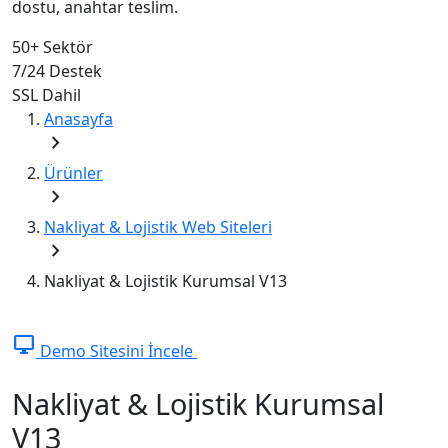
dostu, anahtar teslim.
50+
Sektör
7/24
Destek
SSL
Dahil
Anasayfa
chevron_right
Ürünler
chevron_right
Nakliyat & Lojistik Web Siteleri
chevron_right
Nakliyat & Lojistik Kurumsal V13
desktop_windows
Demo Sitesini İncele
Nakliyat & Lojistik Kurumsal
V13