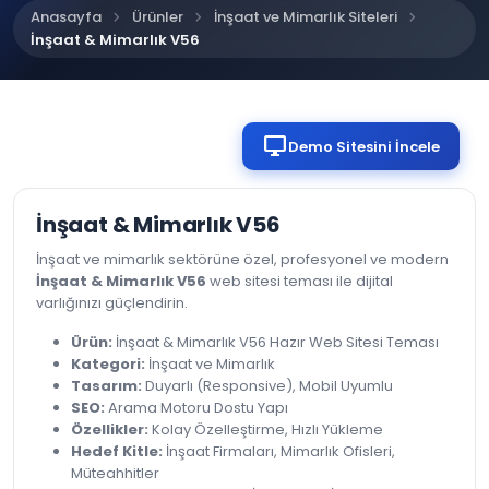
chevron_right
chevron_right
chevron_right
Anasayfa
Ürünler
İnşaat ve Mimarlık Siteleri
İnşaat & Mimarlık V56
desktop_windows
Demo Sitesini İncele
İnşaat & Mimarlık V56
İnşaat ve mimarlık sektörüne özel, profesyonel ve modern
İnşaat & Mimarlık V56
web sitesi teması ile dijital
varlığınızı güçlendirin.
Ürün:
İnşaat & Mimarlık V56 Hazır Web Sitesi Teması
Kategori:
İnşaat ve Mimarlık
Tasarım:
Duyarlı (Responsive), Mobil Uyumlu
SEO:
Arama Motoru Dostu Yapı
Özellikler:
Kolay Özelleştirme, Hızlı Yükleme
Hedef Kitle:
İnşaat Firmaları, Mimarlık Ofisleri,
Müteahhitler