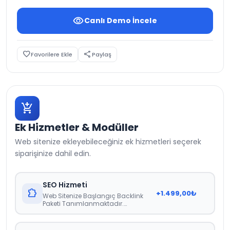
visibility
Canlı Demo İncele
favorite_border
share
Favorilere Ekle
Paylaş
add_shopping_cart
Ek Hizmetler & Modüller
Web sitenize ekleyebileceğiniz ek hizmetleri seçerek
siparişinize dahil edin.
SEO Hizmeti
extension
+
1.499,00
₺
Web Sitenize Başlangıç Backlink
Paketi Tanımlanmaktadır.
Raporlama 21 Gün İçerisinde Teslim
Edilmektedir.