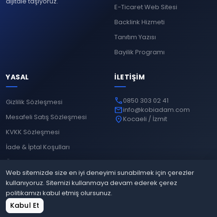
dijitale taşıyoruz.
E-Ticaret Web Sitesi
Backlink Hizmeti
Tanıtım Yazısı
Bayilik Programı
YASAL
İLETIŞIM
phone
0850 303 02 41
Gizlilik Sözleşmesi
mail
info@kobiadam.com
Mesafeli Satış Sözleşmesi
location_on
Kocaeli / İzmit
KVKK Sözleşmesi
İade & İptal Koşulları
Ödeme Yöntemleri
Web sitemizde size en iyi deneyimi sunabilmek için çerezler
kullanıyoruz. Sitemizi kullanmaya devam ederek çerez
politikamızı kabul etmiş olursunuz.
© 2026
Kobiadam
. Tüm hakları saklıdır.
home
shopping_cart
grid_view
login
Kabul Et
Gizlilik
Mesafeli Satış
KVKK
İade & İptal
Ana Sayfa
Sepet
Site Bul
Giriş Yap