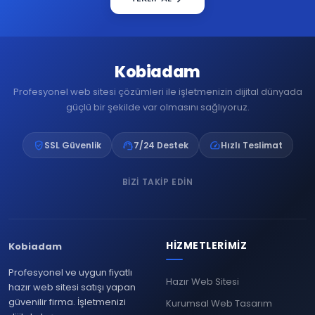
Kobiadam
Profesyonel web sitesi çözümleri ile işletmenizin dijital dünyada
güçlü bir şekilde var olmasını sağlıyoruz.
verified_user
support_agent
speed
SSL Güvenlik
7/24 Destek
Hızlı Teslimat
BIZI TAKIP EDIN
HIZMETLERIMIZ
Kobiadam
Profesyonel ve uygun fiyatlı
Hazır Web Sitesi
hazır web sitesi satışı yapan
güvenilir firma. İşletmenizi
Kurumsal Web Tasarım