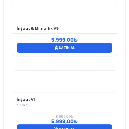
İnşaat & Mimarlık V9
5.999,00
₺
add_shopping_cart
SATIN AL
İnşaat V1
KB067
8.999,00
₺
Orijinal
Şu
5.999,00
₺
fiyat:
andaki