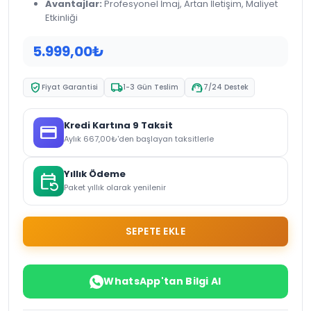
Avantajlar:
Profesyonel İmaj, Artan İletişim, Maliyet
Etkinliği
5.999,00
₺
verified_user
local_shipping
support_agent
Fiyat Garantisi
1-3 Gün Teslim
7/24 Destek
Kredi Kartına 9 Taksit
credit_card
Aylık
667,00
₺
'den başlayan taksitlerle
Yıllık Ödeme
event_repeat
Paket yıllık olarak yenilenir
SEPETE EKLE
WhatsApp'tan Bilgi Al