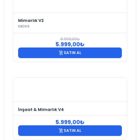
Mimarlık V2
KB069
8.999,00
₺
Orijinal
Şu
5.999,00
₺
fiyat:
andaki
add_shopping_cart
SATIN AL
8.999,00₺.
fiyat:
5.999,00₺.
İnşaat & Mimarlık V4
5.999,00
₺
add_shopping_cart
SATIN AL