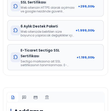
SSL Sertifikası
extension
+
299,00
₺
Web sitenizin HTTPS olarak açılması
ve google nezdinde güvenli
görünmesini sağlayan sertifika.
6 Aylık Destek Paketi
extension
+
1.999,00
₺
Web sitenizde belirtilen süre
boyunca yapılacak değişiklikler için
herhangi bir ücretlendirme veya
faturalandırma yapılmamaktadır.
İçerik güncellemeleri, görsel
E-Ticaret Sectigo SSL
güncellemeleri gibi web sitenizdeki
genel güncellemeler noktasında
Sertifikası
extension
+
1.199,00
₺
destek paketidir.
Sectigo markasına ait SSL
sertifikasının tanımlanması. E-
Ticaret İçin Zorunlu Bir Sertifikadır.
description
rate_review
credit_card
account_balance