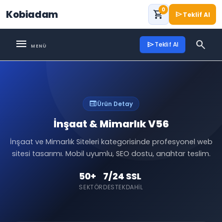
0
Kobiadam
shopping_cart
send
Teklif Al
menu
search
send
Teklif Al
web
Ürün Detay
İnşaat & Mimarlık V56
İnşaat ve Mimarlık Siteleri kategorisinde profesyonel web
sitesi tasarımı. Mobil uyumlu, SEO dostu, anahtar teslim.
50+
7/24
SSL
SEKTÖR
DESTEK
DAHIL