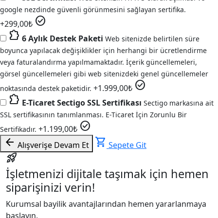
google nezdinde güvenli görünmesini sağlayan sertifika.
check_circle
+
299,00
₺
extension
6 Aylık Destek Paketi
Web sitenizde belirtilen süre
boyunca yapılacak değişiklikler için herhangi bir ücretlendirme
veya faturalandırma yapılmamaktadır. İçerik güncellemeleri,
görsel güncellemeleri gibi web sitenizdeki genel güncellemeler
check_circle
+
1.999,00
₺
noktasında destek paketidir.
extension
E-Ticaret Sectigo SSL Sertifikası
Sectigo markasına ait
SSL sertifikasının tanımlanması. E-Ticaret İçin Zorunlu Bir
check_circle
+
1.199,00
₺
Sertifikadır.
arrow_back
shopping_cart
Alışverişe Devam Et
Sepete Git
rocket_launch
İşletmenizi dijitale taşımak için hemen
siparişinizi verin!
Kurumsal bayilik avantajlarından hemen yararlanmaya
başlayın.