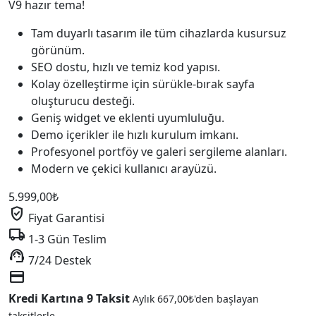
V9 hazır tema!
Tam duyarlı tasarım ile tüm cihazlarda kusursuz
görünüm.
SEO dostu, hızlı ve temiz kod yapısı.
Kolay özelleştirme için sürükle-bırak sayfa
oluşturucu desteği.
Geniş widget ve eklenti uyumluluğu.
Demo içerikler ile hızlı kurulum imkanı.
Profesyonel portföy ve galeri sergileme alanları.
Modern ve çekici kullanıcı arayüzü.
5.999,00
₺
verified_user
Fiyat Garantisi
local_shipping
1-3 Gün Teslim
support_agent
7/24 Destek
credit_card
Kredi Kartına 9 Taksit
Aylık
667,00
₺
'den başlayan
taksitlerle