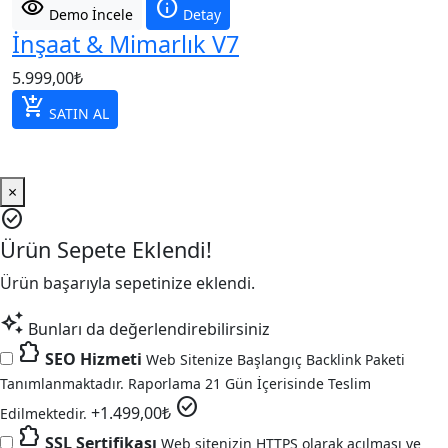
visibility
info
Demo İncele
Detay
İnşaat & Mimarlık V7
5.999,00
₺
add_shopping_cart
SATIN AL
×
check_circle
Ürün Sepete Eklendi!
Ürün başarıyla sepetinize eklendi.
auto_awesome
Bunları da değerlendirebilirsiniz
extension
SEO Hizmeti
Web Sitenize Başlangıç Backlink Paketi
Tanımlanmaktadır. Raporlama 21 Gün İçerisinde Teslim
check_circle
+
1.499,00
₺
Edilmektedir.
extension
SSL Sertifikası
Web sitenizin HTTPS olarak açılması ve