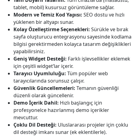
Tam Duyarlı Tasarım:
Tüm cihazlarda (masaüstü,
tablet, mobil) kusursuz görüntüleme sağlar.
Modern ve Temiz Kod Yapısı:
SEO dostu ve hızlı
yüklenen bir altyapı sunar.
Kolay Özelleştirme Seçenekleri:
Sürükle ve bırak
sayfa oluşturucu entegrasyonu sayesinde kodlama
bilgisi gerektirmeden kolayca tasarım değişiklikleri
yapabilirsiniz.
Geniş Widget Desteği:
Farklı işlevsellikler eklemek
için çeşitli widget’lar içerir.
Tarayıcı Uyumluluğu:
Tüm popüler web
tarayıcılarında sorunsuz çalışır.
Güvenlik Güncellemeleri:
Temanın güvenliği
düzenli olarak güncellenir.
Demo İçerik Dahil:
Hızlı başlangıç için
profesyonelce hazırlanmış demo içerikler
mevcuttur.
Çoklu Dil Desteği:
Uluslararası projeler için çoklu
dil desteği imkanı sunar (ek eklentilerle).