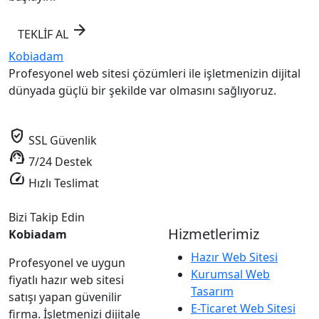
arrow_forward
TEKLİF AL
Kobiadam
Profesyonel web sitesi çözümleri ile işletmenizin dijital
dünyada güçlü bir şekilde var olmasını sağlıyoruz.
verified_user
SSL Güvenlik
support_agent
7/24 Destek
speed
Hızlı Teslimat
Bizi Takip Edin
Hizmetlerimiz
Kobiadam
Hazır Web Sitesi
Profesyonel ve uygun
Kurumsal Web
fiyatlı hazır web sitesi
Tasarım
satışı yapan güvenilir
E-Ticaret Web Sitesi
firma. İşletmenizi dijitale