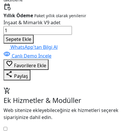
event_repeat
Yıllık Ödeme
Paket yıllık olarak yenilenir
İnşaat & Mimarlık V9 adet
Sepete Ekle
WhatsApp'tan Bilgi Al
visibility
Canlı Demo İncele
favorite_border
Favorilere Ekle
share
Paylaş
add_shopping_cart
Ek Hizmetler & Modüller
Web sitenize ekleyebileceğiniz ek hizmetleri seçerek
siparişinize dahil edin.