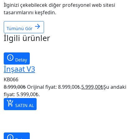
İlginizi çekebilecek diğer profesyonel web sitesi
tasarımlarını keşfedin.
arrow_forward
Tümünü Gör
İlgili ürünler
info
Detay
İnşaat V3
KB066
8.999,00
₺
Orijinal fiyat: 8.999,00₺.
5.999,00
₺
Şu andaki
fiyat: 5.999,00₺.
add_shopping_cart
SATIN AL
info