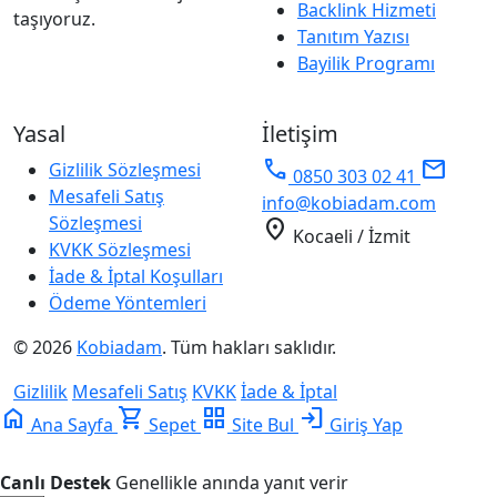
Backlink Hizmeti
taşıyoruz.
Tanıtım Yazısı
Bayilik Programı
Yasal
İletişim
phone
mail
Gizlilik Sözleşmesi
0850 303 02 41
Mesafeli Satış
info@kobiadam.com
Sözleşmesi
location_on
Kocaeli / İzmit
KVKK Sözleşmesi
İade & İptal Koşulları
Ödeme Yöntemleri
© 2026
Kobiadam
. Tüm hakları saklıdır.
Gizlilik
Mesafeli Satış
KVKK
İade & İptal
home
shopping_cart
grid_view
login
Ana Sayfa
Sepet
Site Bul
Giriş Yap
Canlı Destek
Genellikle anında yanıt verir