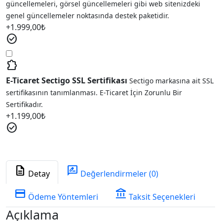
güncellemeleri, görsel güncellemeleri gibi web sitenizdeki
genel güncellemeler noktasında destek paketidir.
+
1.999,00
₺
check_circle
extension
E-Ticaret Sectigo SSL Sertifikası
Sectigo markasına ait SSL
sertifikasının tanımlanması. E-Ticaret İçin Zorunlu Bir
Sertifikadır.
+
1.199,00
₺
check_circle
description
rate_review
Detay
Değerlendirmeler (0)
credit_card
account_balance
Ödeme Yöntemleri
Taksit Seçenekleri
Açıklama