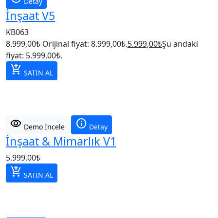
Detay
İnşaat V5
KB063
8.999,00
₺
Orijinal fiyat: 8.999,00₺.
5.999,00
₺
Şu andaki
fiyat: 5.999,00₺.
add_shopping_cart
SATIN AL
visibility
info
Demo İncele
Detay
İnşaat & Mimarlık V1
5.999,00
₺
add_shopping_cart
SATIN AL