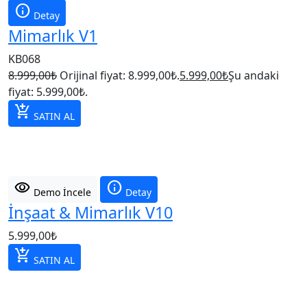
info
Detay
Mimarlık V1
KB068
8.999,00
₺
Orijinal fiyat: 8.999,00₺.
5.999,00
₺
Şu andaki
fiyat: 5.999,00₺.
add_shopping_cart
SATIN AL
visibility
info
Demo İncele
Detay
İnşaat & Mimarlık V10
5.999,00
₺
add_shopping_cart
SATIN AL