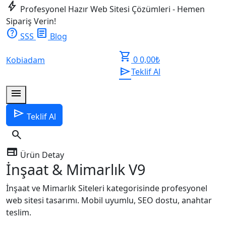
bolt
Profesyonel Hazır Web Sitesi Çözümleri - Hemen
Sipariş Verin!
help
article
SSS
Blog
shopping_cart
0
0,00
₺
Kobiadam
send
Teklif Al
menu
send
Teklif Al
search
web
Ürün Detay
İnşaat & Mimarlık V9
İnşaat ve Mimarlık Siteleri kategorisinde profesyonel
web sitesi tasarımı. Mobil uyumlu, SEO dostu, anahtar
teslim.