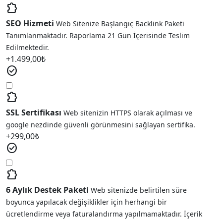
extension
SEO Hizmeti
Web Sitenize Başlangıç Backlink Paketi
Tanımlanmaktadır. Raporlama 21 Gün İçerisinde Teslim
Edilmektedir.
+
1.499,00
₺
check_circle
extension
SSL Sertifikası
Web sitenizin HTTPS olarak açılması ve
google nezdinde güvenli görünmesini sağlayan sertifika.
+
299,00
₺
check_circle
extension
6 Aylık Destek Paketi
Web sitenizde belirtilen süre
boyunca yapılacak değişiklikler için herhangi bir
ücretlendirme veya faturalandırma yapılmamaktadır. İçerik