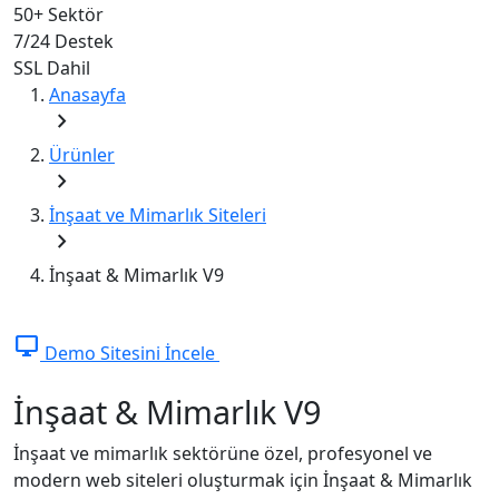
50+
Sektör
7/24
Destek
SSL
Dahil
Anasayfa
chevron_right
Ürünler
chevron_right
İnşaat ve Mimarlık Siteleri
chevron_right
İnşaat & Mimarlık V9
desktop_windows
Demo Sitesini İncele
İnşaat & Mimarlık V9
İnşaat ve mimarlık sektörüne özel, profesyonel ve
modern web siteleri oluşturmak için İnşaat & Mimarlık