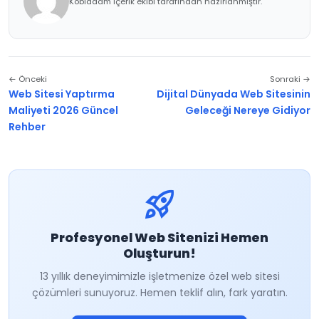
Kobiadam içerik ekibi tarafından hazırlanmıştır.
← Önceki
Sonraki →
Web Sitesi Yaptırma
Dijital Dünyada Web Sitesinin
Maliyeti 2026 Güncel
Geleceği Nereye Gidiyor
Rehber
rocket_launch
Profesyonel Web Sitenizi Hemen
Oluşturun!
13 yıllık deneyimimizle işletmenize özel web sitesi
çözümleri sunuyoruz. Hemen teklif alın, fark yaratın.