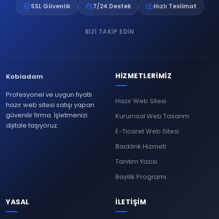
verified_user
support_agent
speed
SSL Güvenlik
7/24 Destek
Hızlı Teslimat
BIZI TAKIP EDIN
HIZMETLERIMIZ
Kobiadam
Profesyonel ve uygun fiyatlı
Hazır Web Sitesi
hazır web sitesi satışı yapan
güvenilir firma. İşletmenizi
Kurumsal Web Tasarım
dijitale taşıyoruz.
E-Ticaret Web Sitesi
Backlink Hizmeti
Tanıtım Yazısı
Bayilik Programı
YASAL
İLETIŞIM