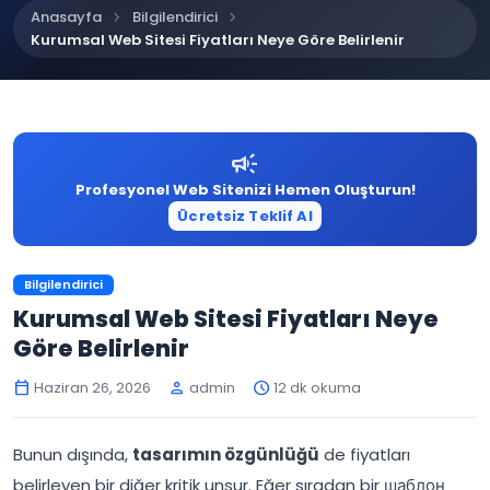
chevron_right
chevron_right
Anasayfa
Bilgilendirici
Kurumsal Web Sitesi Fiyatları Neye Göre Belirlenir
campaign
Profesyonel Web Sitenizi Hemen Oluşturun!
Ücretsiz Teklif Al
Bilgilendirici
Kurumsal Web Sitesi Fiyatları Neye
Göre Belirlenir
Haziran 26, 2026
admin
12 dk okuma
calendar_today
person
schedule
Bunun dışında,
tasarımın özgünlüğü
de fiyatları
belirleyen bir diğer kritik unsur. Eğer sıradan bir шаблон