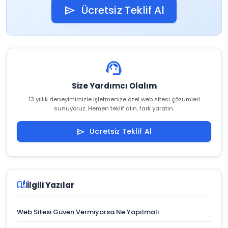
Ücretsiz Teklif Al
send
support_agent
Size Yardımcı Olalım
13 yıllık deneyimimizle işletmenize özel web sitesi çözümleri
sunuyoruz. Hemen teklif alın, fark yaratın.
Ücretsiz Teklif Al
send
auto_stories
İlgili Yazılar
Web Sitesi Güven Vermiyorsa Ne Yapılmalı