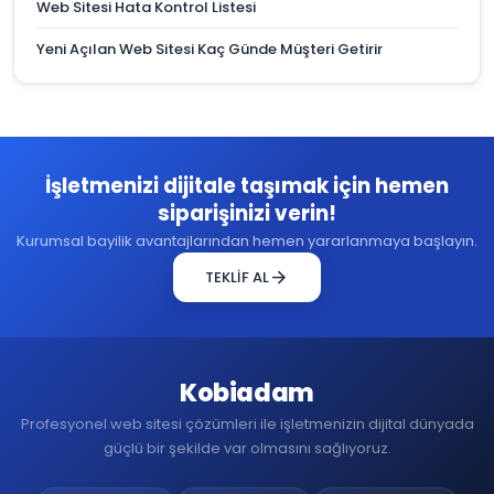
Web Sitesi Hata Kontrol Listesi
Yeni Açılan Web Sitesi Kaç Günde Müşteri Getirir
İşletmenizi dijitale taşımak için hemen
siparişinizi verin!
Kurumsal bayilik avantajlarından hemen yararlanmaya başlayın.
arrow_forward
TEKLİF AL
Kobiadam
Profesyonel web sitesi çözümleri ile işletmenizin dijital dünyada
güçlü bir şekilde var olmasını sağlıyoruz.