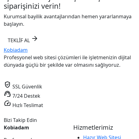
siparişinizi verin!
Kurumsal bayilik avantajlarından hemen yararlanmaya
başlayın.
arrow_forward
TEKLİF AL
Kobiadam
Profesyonel web sitesi çözümleri ile işletmenizin dijital
dünyada güçlü bir şekilde var olmasını sağlıyoruz.
verified_user
SSL Güvenlik
support_agent
7/24 Destek
speed
Hızlı Teslimat
Bizi Takip Edin
Hizmetlerimiz
Kobiadam
Hazır Web Sitesi