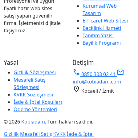
Profesyonel ve uygun
Kurumsal Web
fiyatlı hazır web sitesi
Tasarım
satışı yapan güvenilir
E-Ticaret Web Sitesi
firma. İşletmenizi dijitale
Backlink Hizmeti
taşıyoruz.
Tanıtım Yazısı
Bayilik Programı
Yasal
İletişim
phone
mail
Gizlilik Sözleşmesi
0850 303 02 41
Mesafeli Satış
info@kobiadam.com
Sözleşmesi
location_on
Kocaeli / İzmit
KVKK Sözleşmesi
İade & İptal Koşulları
Ödeme Yöntemleri
© 2026
Kobiadam
. Tüm hakları saklıdır.
Gizlilik
Mesafeli Satış
KVKK
İade & İptal