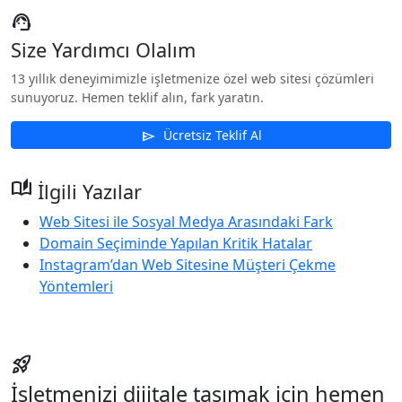
support_agent
Size Yardımcı Olalım
13 yıllık deneyimimizle işletmenize özel web sitesi çözümleri
sunuyoruz. Hemen teklif alın, fark yaratın.
Ücretsiz Teklif Al
send
auto_stories
İlgili Yazılar
Web Sitesi ile Sosyal Medya Arasındaki Fark
Domain Seçiminde Yapılan Kritik Hatalar
Instagram’dan Web Sitesine Müşteri Çekme
Yöntemleri
rocket_launch
İşletmenizi dijitale taşımak için hemen