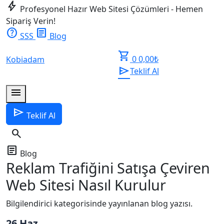
bolt
Profesyonel Hazır Web Sitesi Çözümleri - Hemen
Sipariş Verin!
help
article
SSS
Blog
shopping_cart
0
0,00
₺
Kobiadam
send
Teklif Al
menu
send
Teklif Al
search
article
Blog
Reklam Trafiğini Satışa Çeviren
Web Sitesi Nasıl Kurulur
Bilgilendirici kategorisinde yayınlanan blog yazısı.
26 Haz