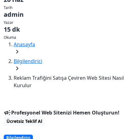
Tarih
admin
Yazar
15 dk
Okuma
Anasayfa
chevron_right
Bilgilendirici
chevron_right
Reklam Trafiğini Satışa Çeviren Web Sitesi Nasıl
Kurulur
campaign
Profesyonel Web Sitenizi Hemen Oluşturun!
Ücretsiz Teklif Al
Bilgilendirici