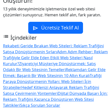
Oluşturun!
13 yıllık deneyimimizle işletmenize özel web sitesi
çözümleri sunuyoruz. Hemen teklif alın, fark yaratın.
Ücretsiz Teklif Al
send
list
İçindekiler
Rekabeti Geride Bırakan Web Siteleri: Reklam Trafiğini
Satışa Dönüştürmenin Sırları
Adım Adım Rehber: Reklam
Trafiğiyle Gelir Elde Eden Etkili Web Siteleri Nasıl
Kurulur?
Ziyaretçiyi Müşteriye Dönüştürmek: Satış
Odaklı Bir Web Sitesinin Temelleri
Reklamdan Gelir Elde
Etmek: Başarılı Bir Web Sitesinin 10 Altın Kuralı
Trafiği
Paraya Dönüştürmenin Yolları: Web Siteleri İçin
Stratejiler
Hedef Kitlenizi Anlayarak Reklam Trafiğini
Satışa Çevirmenin Yöntemleri
Dijital Dünyada Başarı İçin:
Reklam Trafiğini Kazanca Dönüştüren Web Sitesi
Taktikleri
Sıkça Sorulan Sorular