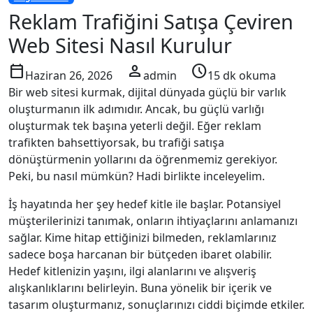
Reklam Trafiğini Satışa Çeviren
Web Sitesi Nasıl Kurulur
calendar_today
person
schedule
Haziran 26, 2026
admin
15 dk okuma
Bir web sitesi kurmak, dijital dünyada güçlü bir varlık
oluşturmanın ilk adımıdır. Ancak, bu güçlü varlığı
oluşturmak tek başına yeterli değil. Eğer reklam
trafikten bahsettiyorsak, bu trafiği satışa
dönüştürmenin yollarını da öğrenmemiz gerekiyor.
Peki, bu nasıl mümkün? Hadi birlikte inceleyelim.
İş hayatında her şey hedef kitle ile başlar. Potansiyel
müşterilerinizi tanımak, onların ihtiyaçlarını anlamanızı
sağlar. Kime hitap ettiğinizi bilmeden, reklamlarınız
sadece boşa harcanan bir bütçeden ibaret olabilir.
Hedef kitlenizin yaşını, ilgi alanlarını ve alışveriş
alışkanlıklarını belirleyin. Buna yönelik bir içerik ve
tasarım oluşturmanız, sonuçlarınızı ciddi biçimde etkiler.