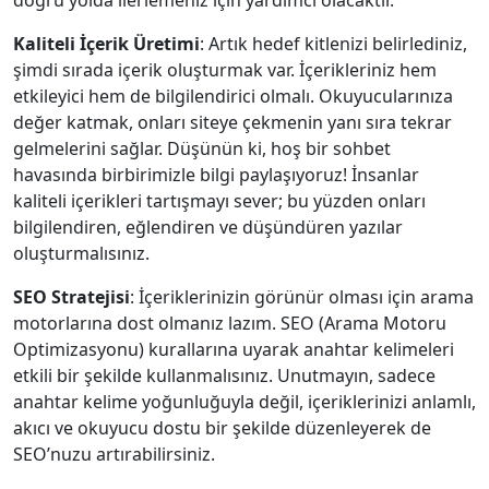
doğru yolda ilerlemeniz için yardımcı olacaktır.
Kaliteli İçerik Üretimi
: Artık hedef kitlenizi belirlediniz,
şimdi sırada içerik oluşturmak var. İçerikleriniz hem
etkileyici hem de bilgilendirici olmalı. Okuyucularınıza
değer katmak, onları siteye çekmenin yanı sıra tekrar
gelmelerini sağlar. Düşünün ki, hoş bir sohbet
havasında birbirimizle bilgi paylaşıyoruz! İnsanlar
kaliteli içerikleri tartışmayı sever; bu yüzden onları
bilgilendiren, eğlendiren ve düşündüren yazılar
oluşturmalısınız.
SEO Stratejisi
: İçeriklerinizin görünür olması için arama
motorlarına dost olmanız lazım. SEO (Arama Motoru
Optimizasyonu) kurallarına uyarak anahtar kelimeleri
etkili bir şekilde kullanmalısınız. Unutmayın, sadece
anahtar kelime yoğunluğuyla değil, içeriklerinizi anlamlı,
akıcı ve okuyucu dostu bir şekilde düzenleyerek de
SEO’nuzu artırabilirsiniz.