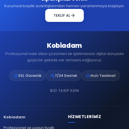
Kurumsal bayilik avantajlarından hemen yararlanmaya başlayın.
arrow_forward
TEKLİF AL
Kobiadam
Profesyonel web sitesi çözümleri ile işletmenizin dijital dünyada
güçlü bir şekilde var olmasını sağlıyoruz.
verified_user
support_agent
speed
SSL Güvenlik
7/24 Destek
Hızlı Teslimat
BIZI TAKIP EDIN
HIZMETLERIMIZ
Kobiadam
Profesyonel ve uygun fiyatlı