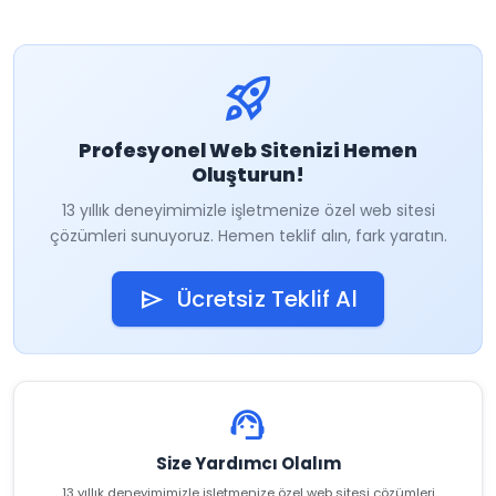
rocket_launch
Profesyonel Web Sitenizi Hemen
Oluşturun!
13 yıllık deneyimimizle işletmenize özel web sitesi
çözümleri sunuyoruz. Hemen teklif alın, fark yaratın.
Ücretsiz Teklif Al
send
support_agent
Size Yardımcı Olalım
13 yıllık deneyimimizle işletmenize özel web sitesi çözümleri