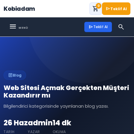
0
Kobiadam
shopping_cart
send
Teklif Al
menu
search
send
Teklif Al
article
Blog
Web Sitesi Açmak Gerçekten Müşteri
Kazandırır mı
Bilgilendirici kategorisinde yayınlanan blog yazısı.
26 Haz
admin
14 dk
TARIH
YAZAR
OKUMA