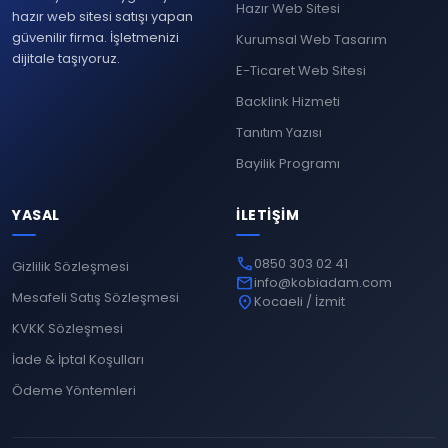
Hazır Web Sitesi
hazır web sitesi satışı yapan
güvenilir firma. İşletmenizi
Kurumsal Web Tasarım
dijitale taşıyoruz.
E-Ticaret Web Sitesi
Backlink Hizmeti
Tanıtım Yazısı
Bayilik Programı
YASAL
İLETIŞIM
phone
0850 303 02 41
Gizlilik Sözleşmesi
mail
info@kobiadam.com
Mesafeli Satış Sözleşmesi
location_on
Kocaeli / İzmit
KVKK Sözleşmesi
İade & İptal Koşulları
Ödeme Yöntemleri