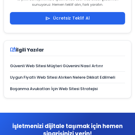
sunuyoruz. Hemen teklif alın, fark yaratın.
Ücretsiz Teklif Al
send
auto_stories
İlgili Yazılar
Güvenli Web Sitesi Müşteri Güvenini Nasıl Artırır
Uygun Fiyatlı Web Sitesi Alırken Nelere Dikkat Edilmeli
Boşanma Avukatları İçin Web Sitesi Stratejisi
İşletmenizi dijitale taşımak için hemen
siparişinizi verin!