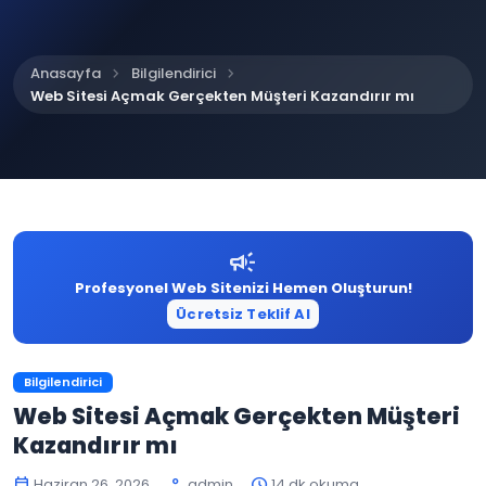
chevron_right
chevron_right
Anasayfa
Bilgilendirici
Web Sitesi Açmak Gerçekten Müşteri Kazandırır mı
campaign
Profesyonel Web Sitenizi Hemen Oluşturun!
Ücretsiz Teklif Al
Bilgilendirici
Web Sitesi Açmak Gerçekten Müşteri
Kazandırır mı
Haziran 26, 2026
admin
14 dk okuma
calendar_today
person
schedule