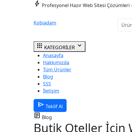
bolt
Profesyonel Hazır Web Sitesi Çözümleri 
Kobiadam
apps
expand_more
KATEGORİLER
Anasayfa
Hakkımızda
Tüm Ürünler
Blog
SSS
İletişim
send
Teklif Al
article
Blog
Butik Oteller İçin