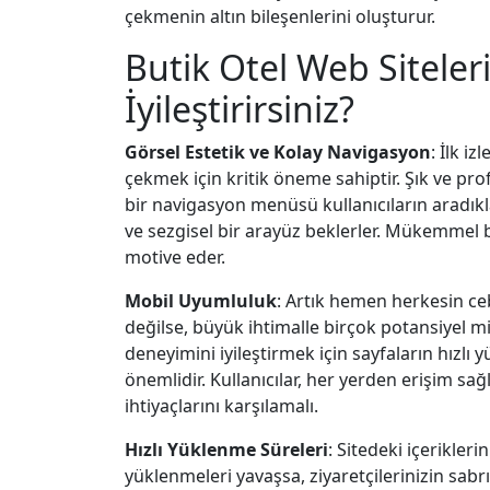
çekmenin altın bileşenlerini oluşturur.
Butik Otel Web Siteleri
İyileştirirsiniz?
Görsel Estetik ve Kolay Navigasyon
: İlk i
çekmek için kritik öneme sahiptir. Şık ve pr
bir navigasyon menüsü kullanıcıların aradıklar
ve sezgisel bir arayüz beklerler. Mükemmel b
motive eder.
Mobil Uyumluluk
: Artık hemen herkesin ceb
değilse, büyük ihtimalle birçok potansiyel m
deneyimini iyileştirmek için sayfaların hızlı
önemlidir. Kullanıcılar, her yerden erişim sa
ihtiyaçlarını karşılamalı.
Hızlı Yüklenme Süreleri
: Sitedeki içerikler
yüklenmeleri yavaşsa, ziyaretçilerinizin sabr