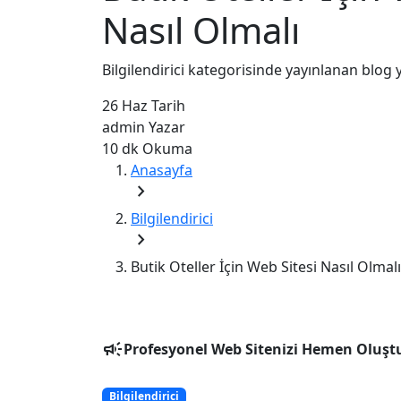
Nasıl Olmalı
Bilgilendirici kategorisinde yayınlanan blog y
26 Haz
Tarih
admin
Yazar
10 dk
Okuma
Anasayfa
chevron_right
Bilgilendirici
chevron_right
Butik Oteller İçin Web Sitesi Nasıl Olmalı
campaign
Profesyonel Web Sitenizi Hemen Oluşt
Bilgilendirici