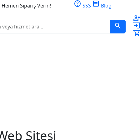
help
article
- Hemen Sipariş Verin!
SSS
Blog
person_ad
search
logi
shopping_ca
 Web Sitesi