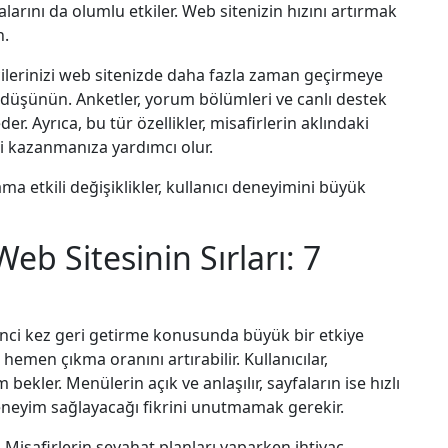
arını da olumlu etkiler. Web sitenizin hızını artırmak
n.
tçilerinizi web sitenizde daha fazla zaman geçirmeye
i düşünün. Anketler, yorum bölümleri ve canlı destek
der. Ayrıca, bu tür özellikler, misafirlerin aklındaki
ni kazanmanıza yardımcı olur.
a etkili değişiklikler, kullanıcı deneyimini büyük
Web Sitesinin Sırları: 7
 ikinci kez geri getirme konusunda büyük bir etkiye
 hemen çıkma oranını artırabilir. Kullanıcılar,
kler. Menülerin açık ve anlaşılır, sayfaların ise hızlı
deneyim sağlayacağı fikrini unutmamak gerekir.
 Misafirlerin seyahat planları yaparken ihtiyaç