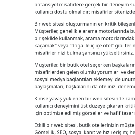
potansiyel misafirlere gerçek bir deneyim s
kullanıcı dostu olmalıdır; misafirler sitenizd
Bir web sitesi oluşturmanın en kritik bileşenl
Müşteriler, genellikle arama motorlarında buti
bir şekilde kullanmak, arama motorlarındak
kaçamak" veya "doğa ile iç içe otel" gibi terim
misafirlerinizi bulma şansınızı yükseltirsiniz.
Müşteriler, bir butik otel seçerken başkalar
misafirlerden gelen olumlu yorumları ve deney
sosyal medya bağlantıları eklemeyi de unutma
paylaşmaları, başkalarını da otelinizi deneme
Kimse yavaş yüklenen bir web sitesinde zam
kullanıcı deneyimini üst düzeye çıkaran krit
için optimize edilmiş görseller ve hafif tasar
Etkili bir web sitesi, butik otellerinizin müş
Görsellik, SEO, sosyal kanıt ve hızlı erişim; 