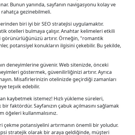
unar. Bunun yanında, sayfanın navigasyonu kolay ve
e rahatça gezinebilmeli.
erinden biri iyi bir SEO stratejisi uygulamaktır.
k otelleri bulmaya çalışır. Anahtar kelimeleri etkili
i görünürlüğünüzü artırır. Örneğin, "romantik
ler, potansiyel konukların ilgisini çekebilir. Bu şekilde,
ının deneyimlerine güvenir. Web sitenizde, önceki
imleri göstermek, güvenilirliğinizi artırır. Ayrıca
yın. Misafirlerinizin otelinizde geçirdiği zamanları
ye teşvik edebilir.
an kaybetmek istemez! Hızlı yükleme süreleri,
ik bir faktördür. Sayfanızın çabuk açılmasını sağlamak
ım öğeleri kullanmalısınız.
teri çekme potansiyelini artırmanın önemli bir yoludur.
hepsi stratejik olarak bir araya geldiğinde, müşteri