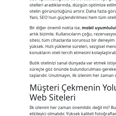
otelleri aradıklarında, düzgün optimize edilm
otelin görünürlüğünü artırır. Daha fazla gö
Yani, SEO'nun güçlendirilmesi hem tüm otelin
Bir diğer önemli nokta ise,
mobil uyumlulu
artık bizimle. Kullanıcıların çoğu, rezervasy
sitesi, tüm cihazlarda sorunsuz bir deneyim
yüksek. Hızlı yükleme süreleri, sezgisel menül
konukların oteli tercih etmesini kolaylaştırabi
Butik otelinizi sanal dünyada var etmek istiyo
süreçte göz önünde bulundurulması gerekenl
taşlarıdır. Unutmayın, ilk izlenim her zaman 
Müşteri Çekmenin Yolu: 
Web Siteleri
İlk izlenim her zaman önemlidir, değil mi? But
etkileyici olmalıdır. Yüksek kaliteli fotoğra