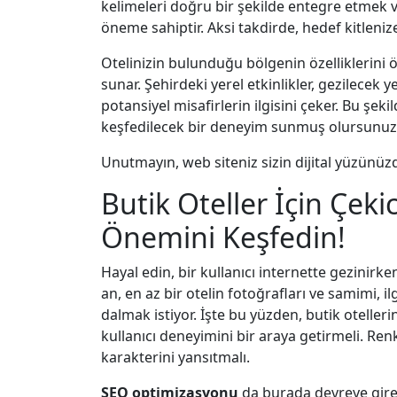
kelimeleri doğru bir şekilde entegre etmek v
öneme sahiptir. Aksi takdirde, hedef kitlen
Otelinizin bulunduğu bölgenin özelliklerini ö
sunar. Şehirdeki yerel etkinlikler, gezilecek 
potansiyel misafirlerin ilgisini çeker. Bu şe
keşfedilecek bir deneyim sunmuş olursunuz
Unutmayın, web siteniz sizin dijital yüzünüz
Butik Oteller İçin Çek
Önemini Keşfedin!
Hayal edin, bir kullanıcı internette gezinirk
an, en az bir otelin fotoğrafları ve samimi, il
dalmak istiyor. İşte bu yüzden, butik otelleri
kullanıcı deneyimini bir araya getirmeli. Renk
karakterini yansıtmalı.
SEO optimizasyonu
da burada devreye girer