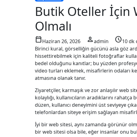
Butik Oteller İçin 
Olmalı
calendar_today
person
schedule
Haziran 26, 2026
admin
10 dk
Birinci kural, görselliğin gücünü asla göz ar
hissettirebilmek için kaliteli fotoğraflar kul
bedel olduğunu kanıtlar; bu yüzden profesyonel
video turları eklemek, misafirlerin odaları k
atmasına olanak tanır.
Ziyaretçiler, karmaşık ve zor anlaşılır web si
kolaylığı, kullanıcıların aradıklarını rahatça 
düzen, kullanıcı deneyimini üst seviyeye çıka
telefonlardan siteye erişim sağlayan misafirle
İyi bir web sitesi, aynı zamanda görünür olma
bir web sitesi olsa bile, eğer insanlar onu 