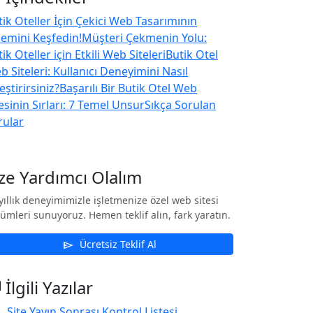
tik Oteller İçin Çekici Web Tasarımının
emini Keşfedin!
Müşteri Çekmenin Yolu:
ik Oteller için Etkili Web Siteleri
Butik Otel
 Siteleri: Kullanıcı Deneyimini Nasıl
leştirirsiniz?
Başarılı Bir Butik Otel Web
esinin Sırları: 7 Temel Unsur
Sıkça Sorulan
rular
nt
ize Yardımcı Olalım
yıllık deneyimimizle işletmenize özel web sitesi
ümleri sunuyoruz. Hemen teklif alın, fark yaratın.
Ücretsiz Teklif Al
send
s
İlgili Yazılar
Site Yayın Sonrası Kontrol Listesi