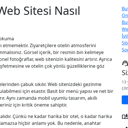
Web Sitesi Nasıl
Bu
Ön
But
Web
İyi
 okuma
Sit
dı etmemektir. Ziyaretçilere otelin atmosferini
So
lanmalısınız. Görsel içerik, bir resmin bin kelimeye
 fotoğraflar, web sitenizin kalitesini artırır. Ayrıca
support_age
eşfetmesine ve otelin çok yönlü güzelliklerine göz
S
13 
telerinden çabuk sıkılır. Web sitenizdeki gezinme
çöz
bulabilmesi için esastır. Basit bir menü yapısı ve net bir
rır. Aynı zamanda mobil uyumlu tasarım, akıllı
riniz için kritik öneme sahiptir.
auto_storie
lıdır. Çünkü ne kadar harika bir otel, o kadar harika
bulamazsa hiçbir anlamı yok. Bu nedenle, anahtar