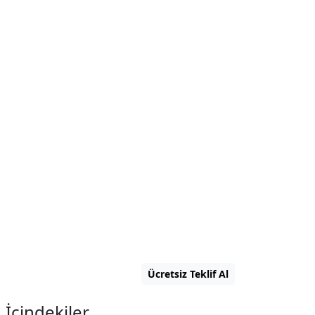
Ücretsiz Teklif Al
t
İçindekiler