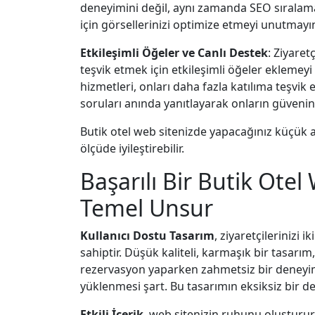
deneyimini değil, aynı zamanda SEO sıralamal
için görsellerinizi optimize etmeyi unutmayı
Etkileşimli Öğeler ve Canlı Destek
: Ziyare
teşvik etmek için etkileşimli öğeler eklemey
hizmetleri, onları daha fazla katılıma teşvik e
soruları anında yanıtlayarak onların güveni
Butik otel web sitenizde yapacağınız küçük am
ölçüde iyileştirebilir.
Başarılı Bir Butik Otel 
Temel Unsur
Kullanıcı Dostu Tasarım
, ziyaretçilerinizi
sahiptir. Düşük kaliteli, karmaşık bir tasarım,
rezervasyon yaparken zahmetsiz bir deneyim be
yüklenmesi şart. Bu tasarımın eksiksiz bir 
Etkili İçerik
, web sitenizin ruhunu oluşturur.