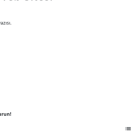
azısı.
urun!
lis