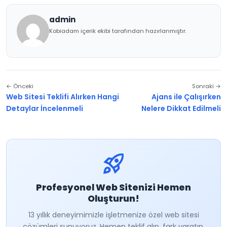
admin
Kobiadam içerik ekibi tarafından hazırlanmıştır.
← Önceki
Sonraki →
Web Sitesi Teklifi Alırken Hangi
Ajans ile Çalışırken
Detaylar İncelenmeli
Nelere Dikkat Edilmeli
rocket_launch
Profesyonel Web Sitenizi Hemen
Oluşturun!
13 yıllık deneyimimizle işletmenize özel web sitesi
çözümleri sunuyoruz. Hemen teklif alın, fark yaratın.