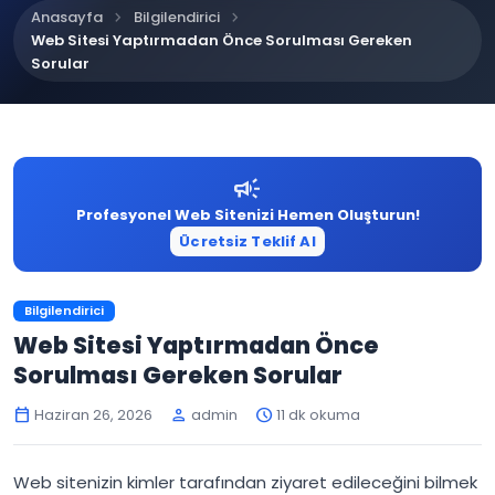
chevron_right
chevron_right
Anasayfa
Bilgilendirici
Web Sitesi Yaptırmadan Önce Sorulması Gereken
Sorular
campaign
Profesyonel Web Sitenizi Hemen Oluşturun!
Ücretsiz Teklif Al
Bilgilendirici
Web Sitesi Yaptırmadan Önce
Sorulması Gereken Sorular
Haziran 26, 2026
admin
11 dk okuma
calendar_today
person
schedule
Web sitenizin kimler tarafından ziyaret edileceğini bilmek