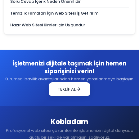
Soru Cevap İçerik Neden Önemlidir
Temizlik Firmaları İçin Web Sitesi İş Getirir mi
Hazır Web Sitesi Kimler İçin Uygundur
İşletmenizi dijitale taşımak için hemen
siparişinizi verin!
Kurumsal bayilik avantajlarından hemen yararlanmaya başlayın.
arrow_forward
TEKLİF AL
Kobiadam
Profesyonel web sitesi çözümleri ile işletmenizin dijital dünyada
güçlü bir şekilde var olmasını sağlıyoruz.