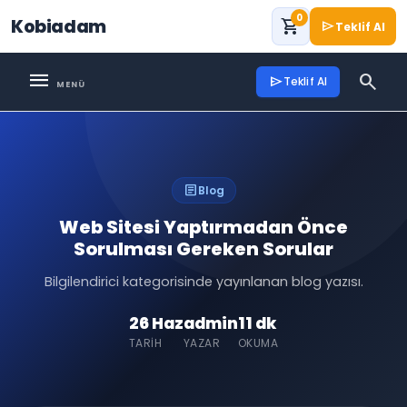
0
Kobiadam
shopping_cart
send
Teklif Al
menu
search
send
Teklif Al
article
Blog
Web Sitesi Yaptırmadan Önce
Sorulması Gereken Sorular
Bilgilendirici kategorisinde yayınlanan blog yazısı.
26 Haz
admin
11 dk
TARIH
YAZAR
OKUMA