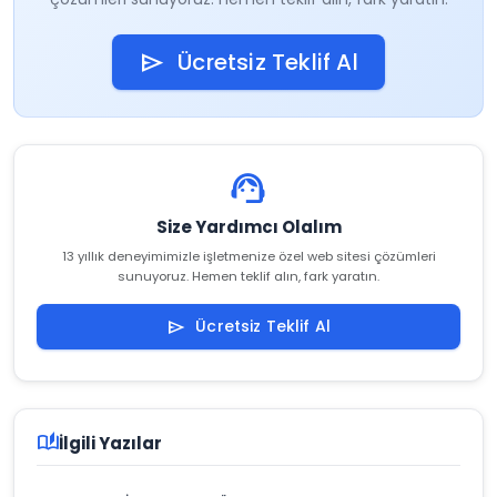
Ücretsiz Teklif Al
send
support_agent
Size Yardımcı Olalım
13 yıllık deneyimimizle işletmenize özel web sitesi çözümleri
sunuyoruz. Hemen teklif alın, fark yaratın.
Ücretsiz Teklif Al
send
auto_stories
İlgili Yazılar