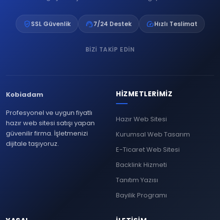
verified_user
support_agent
speed
SSL Güvenlik
7/24 Destek
Hızlı Teslimat
BIZI TAKIP EDIN
HIZMETLERIMIZ
Kobiadam
Profesyonel ve uygun fiyatlı
Hazır Web Sitesi
hazır web sitesi satışı yapan
güvenilir firma. İşletmenizi
Kurumsal Web Tasarım
dijitale taşıyoruz.
E-Ticaret Web Sitesi
Backlink Hizmeti
Tanıtım Yazısı
Bayilik Programı