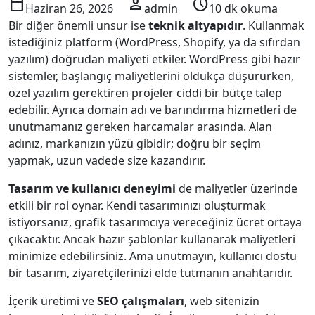
calendar_today
person
schedule
Haziran 26, 2026
admin
10 dk okuma
Bir diğer önemli unsur ise
teknik altyapıdır
. Kullanmak
istediğiniz platform (WordPress, Shopify, ya da sıfırdan
yazılım) doğrudan maliyeti etkiler. WordPress gibi hazır
sistemler, başlangıç maliyetlerini oldukça düşürürken,
özel yazılım gerektiren projeler ciddi bir bütçe talep
edebilir. Ayrıca domain adı ve barındırma hizmetleri de
unutmamanız gereken harcamalar arasında. Alan
adınız, markanızın yüzü gibidir; doğru bir seçim
yapmak, uzun vadede size kazandırır.
Tasarım ve kullanıcı deneyimi
de maliyetler üzerinde
etkili bir rol oynar. Kendi tasarımınızı oluşturmak
istiyorsanız, grafik tasarımcıya vereceğiniz ücret ortaya
çıkacaktır. Ancak hazır şablonlar kullanarak maliyetleri
minimize edebilirsiniz. Ama unutmayın, kullanıcı dostu
bir tasarım, ziyaretçilerinizi elde tutmanın anahtarıdır.
İçerik üretimi ve
SEO çalışmaları
, web sitenizin