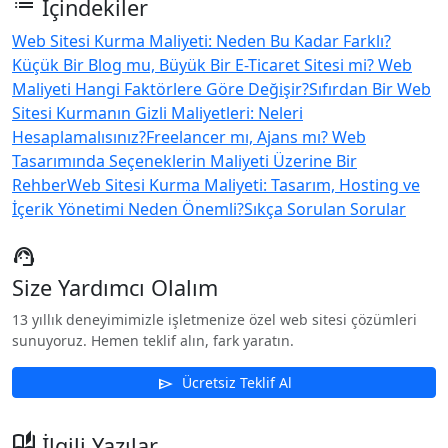
list
İçindekiler
Web Sitesi Kurma Maliyeti: Neden Bu Kadar Farklı?
Küçük Bir Blog mu, Büyük Bir E-Ticaret Sitesi mi? Web
Maliyeti Hangi Faktörlere Göre Değişir?
Sıfırdan Bir Web
Sitesi Kurmanın Gizli Maliyetleri: Neleri
Hesaplamalısınız?
Freelancer mı, Ajans mı? Web
Tasarımında Seçeneklerin Maliyeti Üzerine Bir
Rehber
Web Sitesi Kurma Maliyeti: Tasarım, Hosting ve
İçerik Yönetimi Neden Önemli?
Sıkça Sorulan Sorular
support_agent
Size Yardımcı Olalım
13 yıllık deneyimimizle işletmenize özel web sitesi çözümleri
sunuyoruz. Hemen teklif alın, fark yaratın.
Ücretsiz Teklif Al
send
auto_stories
İlgili Yazılar