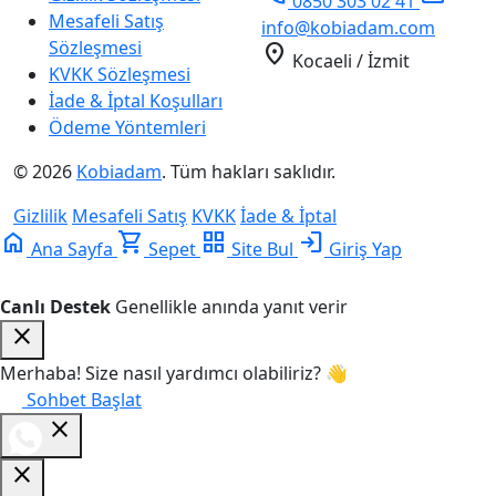
0850 303 02 41
Mesafeli Satış
info@kobiadam.com
Sözleşmesi
location_on
Kocaeli / İzmit
KVKK Sözleşmesi
İade & İptal Koşulları
Ödeme Yöntemleri
© 2026
Kobiadam
. Tüm hakları saklıdır.
Gizlilik
Mesafeli Satış
KVKK
İade & İptal
home
shopping_cart
grid_view
login
Ana Sayfa
Sepet
Site Bul
Giriş Yap
Canlı Destek
Genellikle anında yanıt verir
close
Merhaba! Size nasıl yardımcı olabiliriz? 👋
Sohbet Başlat
close
close