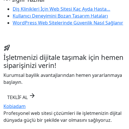
Diş Klinikleri İçin Web Sitesi Kaç Ayda Hasta…
Kullanıcı Deneyimini Bozan Tasarım Hataları
WordPress Web Sitelerinde Güvenlik Nasıl Sağlanır
rocket_launch
İşletmenizi dijitale taşımak için hemen
siparişinizi verin!
Kurumsal bayilik avantajlarından hemen yararlanmaya
başlayın.
arrow_forward
TEKLİF AL
Kobiadam
Profesyonel web sitesi çözümleri ile işletmenizin dijital
dünyada güçlü bir şekilde var olmasını sağlıyoruz.