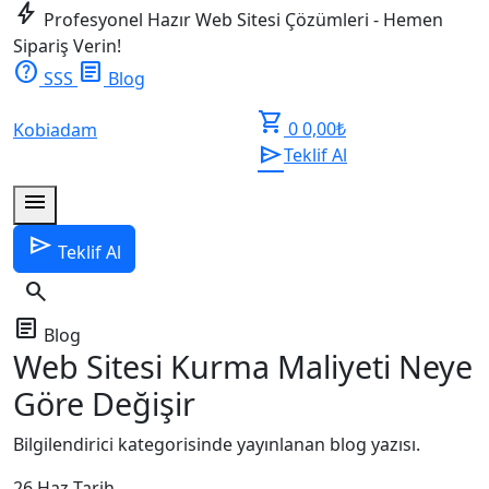
bolt
Profesyonel Hazır Web Sitesi Çözümleri - Hemen
Sipariş Verin!
help
article
SSS
Blog
shopping_cart
0
0,00
₺
Kobiadam
send
Teklif Al
menu
send
Teklif Al
search
article
Blog
Web Sitesi Kurma Maliyeti Neye
Göre Değişir
Bilgilendirici kategorisinde yayınlanan blog yazısı.
26 Haz
Tarih