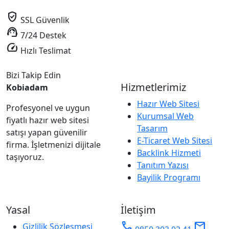
verified_user
SSL Güvenlik
support_agent
7/24 Destek
speed
Hızlı Teslimat
Bizi Takip Edin
Hizmetlerimiz
Kobiadam
Hazır Web Sitesi
Profesyonel ve uygun
Kurumsal Web
fiyatlı hazır web sitesi
Tasarım
satışı yapan güvenilir
E-Ticaret Web Sitesi
firma. İşletmenizi dijitale
Backlink Hizmeti
taşıyoruz.
Tanıtım Yazısı
Bayilik Programı
Yasal
İletişim
phone
mail
Gizlilik Sözleşmesi