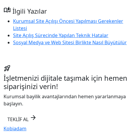
auto_stories
İlgili Yazılar
Kurumsal Site Açılışı Öncesi Yapılması Gerekenler
Listesi
Site Açılış Sürecinde Yapılan Teknik Hatalar
Sosyal Medya ve Web Sitesi Birlikte Nasıl Büyütülür
rocket_launch
İşletmenizi dijitale taşımak için hemen
siparişinizi verin!
Kurumsal bayilik avantajlarından hemen yararlanmaya
başlayın.
arrow_forward
TEKLİF AL
Kobiadam