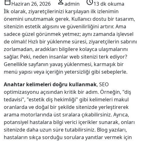
calendar_today
person
schedule
Haziran 26, 2026
admin
13 dk okuma
İlk olarak, ziyaretçilerinizi karşılayan ilk izlenimin
önemini unutmamak gerek. Kullanıcı dostu bir tasarım,
sitenizin estetik algısını ve güvenilirliğini artırır. Ama
sadece güzel görünmek yetmez; aynı zamanda işlevsel
de olmalı! Hızlı bir yüklenme süresi, ziyaretçilerin sabrını
zorlamadan, aradıkları bilgilere kolayca ulaşmalarını
sağlar. Peki, neden insanlar web sitenizi terk ediyor?
Genellikle sayfanın yavaş yüklenmesi, karmaşık bir
menü yapısı veya içeriğin yetersizliği gibi sebeplerle.
Anahtar kelimeleri doğru kullanmak
, SEO
optimizasyonu açısından kritik bir adım. Örneğin, "diş
tedavisi", "estetik diş hekimliği" gibi kelimeleri makul
oranlarda ve doğal bir şekilde sitenizde yerleştirerek
arama motorlarında üst sıralara çıkabilirsiniz. Ayrıca,
potansiyel hastalara bilgi verici içerikler sunarak, onları
sitenizde daha uzun süre tutabilirsiniz. Blog yazıları,
hastaların sıkça sorduğu sorulara yanıtlar vermek için