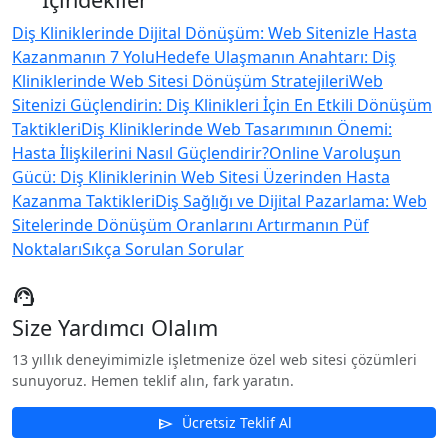
Diş Kliniklerinde Dijital Dönüşüm: Web Sitenizle Hasta
Kazanmanın 7 Yolu
Hedefe Ulaşmanın Anahtarı: Diş
Kliniklerinde Web Sitesi Dönüşüm Stratejileri
Web
Sitenizi Güçlendirin: Diş Klinikleri İçin En Etkili Dönüşüm
Taktikleri
Diş Kliniklerinde Web Tasarımının Önemi:
Hasta İlişkilerini Nasıl Güçlendirir?
Online Varoluşun
Gücü: Diş Kliniklerinin Web Sitesi Üzerinden Hasta
Kazanma Taktikleri
Diş Sağlığı ve Dijital Pazarlama: Web
Sitelerinde Dönüşüm Oranlarını Artırmanın Püf
Noktaları
Sıkça Sorulan Sorular
support_agent
Size Yardımcı Olalım
13 yıllık deneyimimizle işletmenize özel web sitesi çözümleri
sunuyoruz. Hemen teklif alın, fark yaratın.
Ücretsiz Teklif Al
send