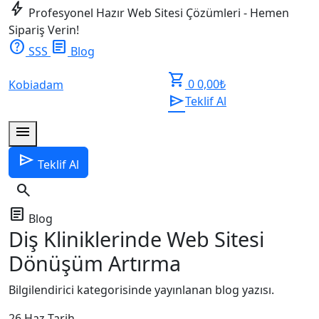
bolt
Profesyonel Hazır Web Sitesi Çözümleri - Hemen
Sipariş Verin!
help
article
SSS
Blog
shopping_cart
0
0,00
₺
Kobiadam
send
Teklif Al
menu
send
Teklif Al
search
article
Blog
Diş Kliniklerinde Web Sitesi
Dönüşüm Artırma
Bilgilendirici kategorisinde yayınlanan blog yazısı.
26 Haz
Tarih