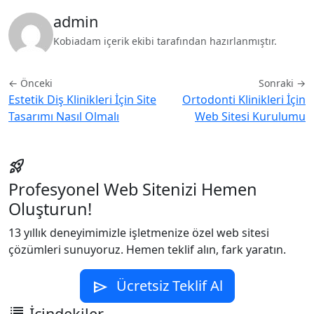
admin
Kobiadam içerik ekibi tarafından hazırlanmıştır.
← Önceki
Sonraki →
Estetik Diş Klinikleri İçin Site
Ortodonti Klinikleri İçin
Tasarımı Nasıl Olmalı
Web Sitesi Kurulumu
rocket_launch
Profesyonel Web Sitenizi Hemen
Oluşturun!
13 yıllık deneyimimizle işletmenize özel web sitesi
çözümleri sunuyoruz. Hemen teklif alın, fark yaratın.
Ücretsiz Teklif Al
send
list
İçindekiler