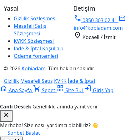
Yasal
İletişim
phone
mail
Gizlilik Sözleşmesi
0850 303 02 41
Mesafeli Satış
info@kobiadam.com
Sözleşmesi
location_on
Kocaeli / İzmit
KVKK Sözleşmesi
İade & İptal Koşulları
Ödeme Yöntemleri
© 2026
Kobiadam
. Tüm hakları saklıdır.
Gizlilik
Mesafeli Satış
KVKK
İade & İptal
home
shopping_cart
grid_view
login
Ana Sayfa
Sepet
Site Bul
Giriş Yap
Canlı Destek
Genellikle anında yanıt verir
close
Merhaba! Size nasıl yardımcı olabiliriz? 👋
Sohbet Başlat