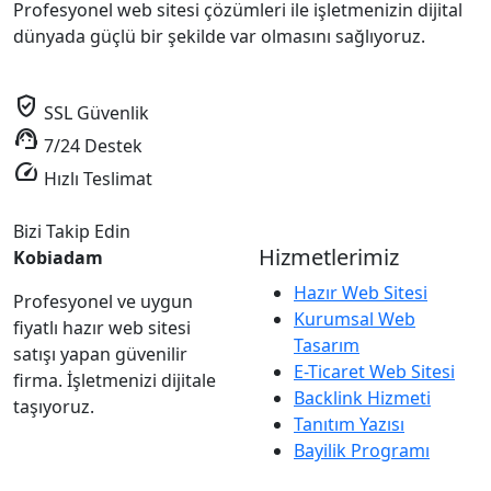
Profesyonel web sitesi çözümleri ile işletmenizin dijital
dünyada güçlü bir şekilde var olmasını sağlıyoruz.
verified_user
SSL Güvenlik
support_agent
7/24 Destek
speed
Hızlı Teslimat
Bizi Takip Edin
Hizmetlerimiz
Kobiadam
Hazır Web Sitesi
Profesyonel ve uygun
Kurumsal Web
fiyatlı hazır web sitesi
Tasarım
satışı yapan güvenilir
E-Ticaret Web Sitesi
firma. İşletmenizi dijitale
Backlink Hizmeti
taşıyoruz.
Tanıtım Yazısı
Bayilik Programı