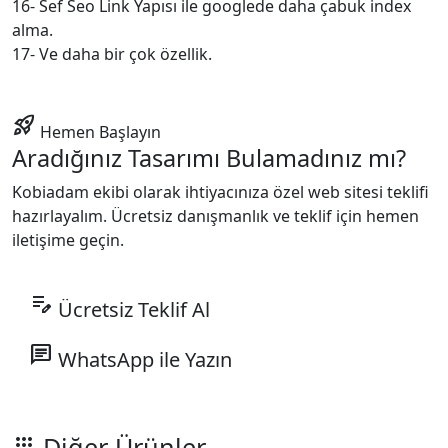
16- Sef Seo Link Yapısı ile googlede daha çabuk index
alma.
17- Ve daha bir çok özellik.
rocket_launch
Hemen Başlayın
Aradığınız Tasarımı Bulamadınız mı?
Kobiadam ekibi olarak ihtiyacınıza özel web sitesi teklifi
hazırlayalım. Ücretsiz danışmanlık ve teklif için hemen
iletişime geçin.
edit_note
Ücretsiz Teklif Al
chat
WhatsApp ile Yazın
Diğer Ürünler
apps