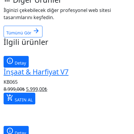
İlginizi çekebilecek diğer profesyonel web sitesi
tasarımlarını keşfedin.
arrow_forward
Tümünü Gör
İlgili ürünler
info
Detay
İnşaat & Harfiyat V7
KB065
Orijinal
Şu
8.999,00
₺
5.999,00
₺
fiyat:
andaki
add_shopping_cart
SATIN AL
8.999,00₺.
fiyat:
5.999,00₺.
info
Detay