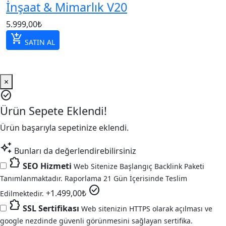
İnşaat & Mimarlık V20
5.999,00
₺
add_shopping_cart
SATIN AL
×
check_circle
Ürün Sepete Eklendi!
Ürün başarıyla sepetinize eklendi.
auto_awesome
Bunları da değerlendirebilirsiniz
extension
SEO Hizmeti
Web Sitenize Başlangıç Backlink Paketi
Tanımlanmaktadır. Raporlama 21 Gün İçerisinde Teslim
check_circle
+
1.499,00
₺
Edilmektedir.
extension
SSL Sertifikası
Web sitenizin HTTPS olarak açılması ve
google nezdinde güvenli görünmesini sağlayan sertifika.