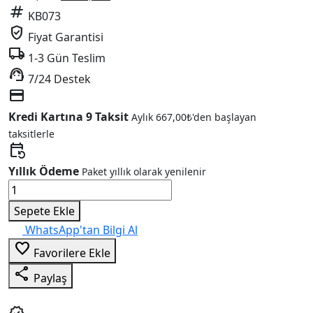
tag
fiyat:
andaki
KB073
8.999,00₺.
fiyat:
verified_user
Fiyat Garantisi
5.999,00₺.
local_shipping
1-3 Gün Teslim
support_agent
7/24 Destek
credit_card
Kredi Kartına 9 Taksit
Aylık
667,00
₺
'den başlayan
taksitlerle
event_repeat
Yıllık Ödeme
Paket yıllık olarak yenilenir
Yapı
Dekorasyon
Sepete Ekle
V2
WhatsApp'tan Bilgi Al
adet
favorite_border
Favorilere Ekle
share
Paylaş