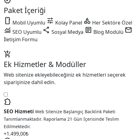
verified
Paket İçeriği
smartphone
tune
category
Mobil Uyumlu
Kolay Panel
Her Sektöre Özel
monitoring
share
article
mail
SEO Uyumlu
Sosyal Medya
Blog Modülü
İletişim Formu
add_shopping_cart
Ek Hizmetler & Modüller
Web sitenize ekleyebileceğiniz ek hizmetleri seçerek
siparişinize dahil edin.
extension
SEO Hizmeti
Web Sitenize Başlangıç Backlink Paketi
Tanımlanmaktadır. Raporlama 21 Gün İçerisinde Teslim
Edilmektedir.
+
1.499,00
₺