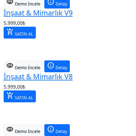
visibility
info
Demo İncele
Detay
İnşaat & Mimarlık V9
5.999,00
₺
add_shopping_cart
SATIN AL
visibility
info
Demo İncele
Detay
İnşaat & Mimarlık V8
5.999,00
₺
add_shopping_cart
SATIN AL
visibility
info
Demo İncele
Detay