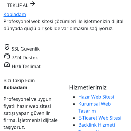
arrow_forward
TEKLİF AL
Kobiadam
Profesyonel web sitesi çözümleri ile işletmenizin dijital
dünyada güçlü bir şekilde var olmasını sağlıyoruz.
verified_user
SSL Güvenlik
support_agent
7/24 Destek
speed
Hızlı Teslimat
Bizi Takip Edin
Hizmetlerimiz
Kobiadam
Hazır Web Sitesi
Profesyonel ve uygun
Kurumsal Web
fiyatlı hazır web sitesi
Tasarım
satışı yapan güvenilir
E-Ticaret Web Sitesi
firma. İşletmenizi dijitale
Backlink Hizmeti
taşıyoruz.