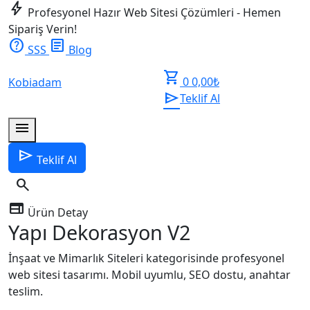
bolt
Profesyonel Hazır Web Sitesi Çözümleri - Hemen
Sipariş Verin!
help
article
SSS
Blog
shopping_cart
0
0,00
₺
Kobiadam
send
Teklif Al
menu
send
Teklif Al
search
web
Ürün Detay
Yapı Dekorasyon V2
İnşaat ve Mimarlık Siteleri kategorisinde profesyonel
web sitesi tasarımı. Mobil uyumlu, SEO dostu, anahtar
teslim.