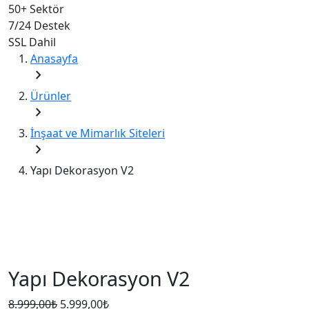
50+
Sektör
7/24
Destek
SSL
Dahil
Anasayfa
chevron_right
Ürünler
chevron_right
İnşaat ve Mimarlık Siteleri
chevron_right
Yapı Dekorasyon V2
Yapı Dekorasyon V2
Orijinal
Şu
8.999,00
₺
5.999,00
₺