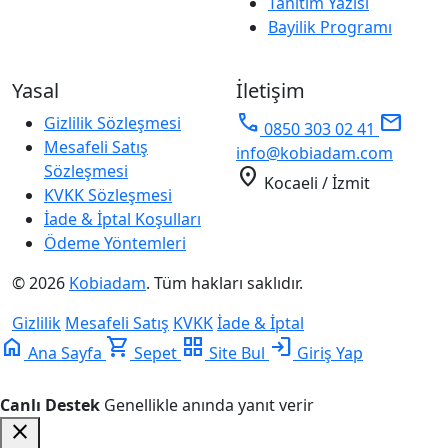
Tanıtım Yazısı
Bayilik Programı
Yasal
İletişim
phone
mail
Gizlilik Sözleşmesi
0850 303 02 41
Mesafeli Satış
info@kobiadam.com
Sözleşmesi
location_on
Kocaeli / İzmit
KVKK Sözleşmesi
İade & İptal Koşulları
Ödeme Yöntemleri
© 2026
Kobiadam
. Tüm hakları saklıdır.
Gizlilik
Mesafeli Satış
KVKK
İade & İptal
home
shopping_cart
grid_view
login
Ana Sayfa
Sepet
Site Bul
Giriş Yap
Canlı Destek
Genellikle anında yanıt verir
close