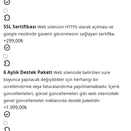
check_circle
extension
SSL Sertifikası
Web sitenizin HTTPS olarak açılması ve
google nezdinde güvenli görünmesini sağlayan sertifika.
+
299,00
₺
check_circle
extension
6 Aylık Destek Paketi
Web sitenizde belirtilen süre
boyunca yapılacak değişiklikler için herhangi bir
ücretlendirme veya faturalandırma yapılmamaktadır. İçerik
güncellemeleri, görsel güncellemeleri gibi web sitenizdeki
genel güncellemeler noktasında destek paketidir.
+
1.999,00
₺
check_circle
extension