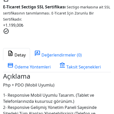
E-Ticaret Sectigo SSL Sertifikası
Sectigo markasına ait SSL
sertifikasının tanımlanması. E-Ticaret İçin Zorunlu Bir
Sertifikadır.
+
1.199,00
₺
check_circle
description
rate_review
Detay
Değerlendirmeler (0)
credit_card
account_balance
Ödeme Yöntemleri
Taksit Seçenekleri
Açıklama
Php + PDO (Mobil Uyumlu)
1- Responsive Mobil Uyumlu Tasarım. (Tablet ve
Telefonlarınızda kusursuz görünüm.)
2- Responsive Gelişmiş Yönetim Paneli Sayesinde
Sitedeki Tüm Alanları Yönetebilirsiniz.(Telefon ve