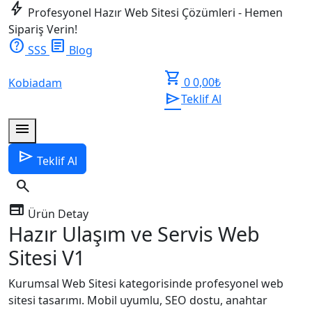
bolt
Profesyonel Hazır Web Sitesi Çözümleri - Hemen
Sipariş Verin!
help
article
SSS
Blog
shopping_cart
0
0,00
₺
Kobiadam
send
Teklif Al
menu
send
Teklif Al
search
web
Ürün Detay
Hazır Ulaşım ve Servis Web
Sitesi V1
Kurumsal Web Sitesi kategorisinde profesyonel web
sitesi tasarımı. Mobil uyumlu, SEO dostu, anahtar