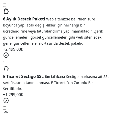
extension
6 Aylık Destek Paketi
Web sitenizde belirtilen süre
boyunca yapılacak değişiklikler için herhangi bir
ücretlendirme veya faturalandırma yapılmamaktadır. İçerik
güncellemeleri, görsel güncellemeleri gibi web sitenizdeki
genel güncellemeler noktasında destek paketidir.
+
2.499,00
₺
check_circle
extension
E-Ticaret Sectigo SSL Sertifikası
Sectigo markasına ait SSL
sertifikasının tanımlanması. E-Ticaret İçin Zorunlu Bir
Sertifikadır.
+
1.299,00
₺
check_circle