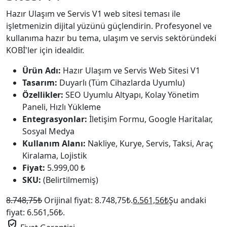
Hazır Ulaşım ve Servis V1 web sitesi teması ile
işletmenizin dijital yüzünü güçlendirin. Profesyonel ve
kullanıma hazır bu tema, ulaşım ve servis sektöründeki
KOBİ'ler için idealdir.
Ürün Adı:
Hazır Ulaşım ve Servis Web Sitesi V1
Tasarım:
Duyarlı (Tüm Cihazlarda Uyumlu)
Özellikler:
SEO Uyumlu Altyapı, Kolay Yönetim
Paneli, Hızlı Yükleme
Entegrasyonlar:
İletişim Formu, Google Haritalar,
Sosyal Medya
Kullanım Alanı:
Nakliye, Kurye, Servis, Taksi, Araç
Kiralama, Lojistik
Fiyat:
5.999,00 ₺
SKU:
(Belirtilmemiş)
8.748,75
₺
Orijinal fiyat: 8.748,75₺.
6.561,56
₺
Şu andaki
fiyat: 6.561,56₺.
verified_user