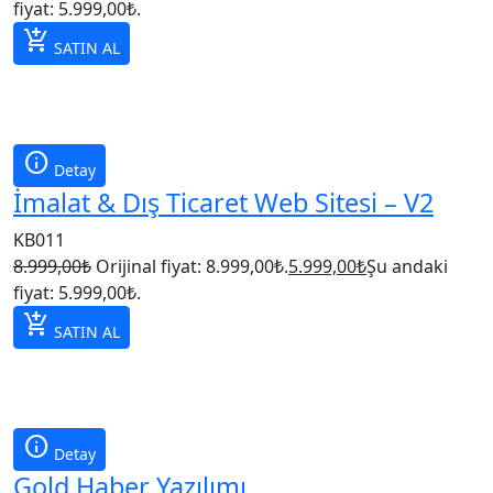
fiyat: 5.999,00₺.
add_shopping_cart
SATIN AL
info
Detay
İmalat & Dış Ticaret Web Sitesi – V2
KB011
8.999,00
₺
Orijinal fiyat: 8.999,00₺.
5.999,00
₺
Şu andaki
fiyat: 5.999,00₺.
add_shopping_cart
SATIN AL
info
Detay
Gold Haber Yazılımı