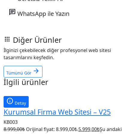
chat
WhatsApp ile Yazın
Diğer Ürünler
apps
İlginizi çekebilecek diğer profesyonel web sitesi
tasarımlarını keşfedin.
arrow_forward
Tümünü Gör
İlgili ürünler
info
Detay
Kurumsal Firma Web Sitesi – V25
KB003
8.999,00
₺
Orijinal fiyat: 8.999,00₺.
5.999,00
₺
Şu andaki