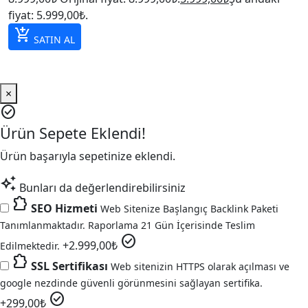
fiyat: 5.999,00₺.
add_shopping_cart
SATIN AL
×
check_circle
Ürün Sepete Eklendi!
Ürün başarıyla sepetinize eklendi.
auto_awesome
Bunları da değerlendirebilirsiniz
extension
SEO Hizmeti
Web Sitenize Başlangıç Backlink Paketi
Tanımlanmaktadır. Raporlama 21 Gün İçerisinde Teslim
check_circle
+
2.999,00
₺
Edilmektedir.
extension
SSL Sertifikası
Web sitenizin HTTPS olarak açılması ve
google nezdinde güvenli görünmesini sağlayan sertifika.
check_circle
+
299,00
₺