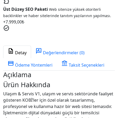
extension
Üst Düzey SEO Paketi
Web sitenize yüksek otoriterli
backlinkler ve haber sitelerinde tanıtım yazılarının yapılması.
+
7.999,00
₺
check_circle
description
rate_review
Detay
Değerlendirmeler (0)
credit_card
account_balance
Ödeme Yöntemleri
Taksit Seçenekleri
Açıklama
Ürün Hakkında
Ulaşım & Servis V1, ulaşım ve servis sektöründe faaliyet
gösteren KOBİ’ler için özel olarak tasarlanmış,
profesyonel ve kullanıma hazır bir web sitesi temasıdır.
İşletmenizin dijital dünyadaki güçlü bir temsilcisi