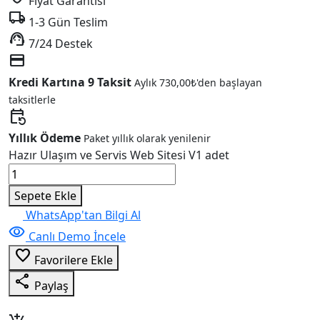
Fiyat Garantisi
local_shipping
1-3 Gün Teslim
support_agent
7/24 Destek
credit_card
Kredi Kartına 9 Taksit
Aylık
730,00
₺
'den başlayan
taksitlerle
event_repeat
Yıllık Ödeme
Paket yıllık olarak yenilenir
Hazır Ulaşım ve Servis Web Sitesi V1 adet
Sepete Ekle
WhatsApp'tan Bilgi Al
visibility
Canlı Demo İncele
favorite_border
Favorilere Ekle
share
Paylaş