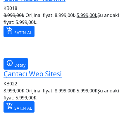
KB018
8.999,00
₺
Orijinal fiyat: 8.999,00₺.
5.999,00
₺
Şu andaki
fiyat: 5.999,00₺.
add_shopping_cart
SATIN AL
info
Detay
Çantacı Web Sitesi
KB022
8.999,00
₺
Orijinal fiyat: 8.999,00₺.
5.999,00
₺
Şu andaki
fiyat: 5.999,00₺.
add_shopping_cart
SATIN AL