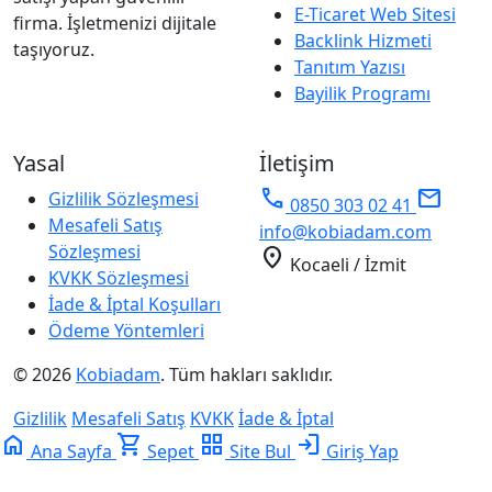
E-Ticaret Web Sitesi
firma. İşletmenizi dijitale
Backlink Hizmeti
taşıyoruz.
Tanıtım Yazısı
Bayilik Programı
Yasal
İletişim
phone
mail
Gizlilik Sözleşmesi
0850 303 02 41
Mesafeli Satış
info@kobiadam.com
Sözleşmesi
location_on
Kocaeli / İzmit
KVKK Sözleşmesi
İade & İptal Koşulları
Ödeme Yöntemleri
© 2026
Kobiadam
. Tüm hakları saklıdır.
Gizlilik
Mesafeli Satış
KVKK
İade & İptal
home
shopping_cart
grid_view
login
Ana Sayfa
Sepet
Site Bul
Giriş Yap