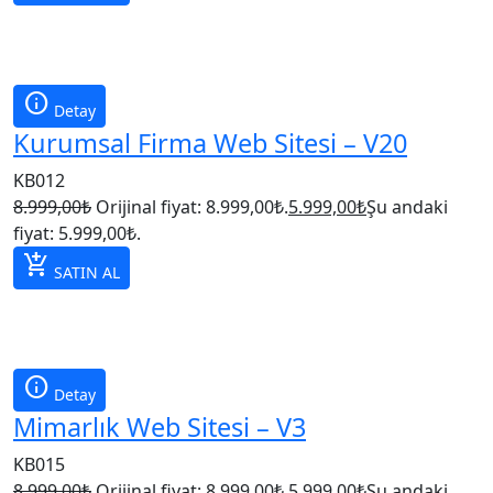
info
Detay
Kurumsal Firma Web Sitesi – V20
KB012
8.999,00
₺
Orijinal fiyat: 8.999,00₺.
5.999,00
₺
Şu andaki
fiyat: 5.999,00₺.
add_shopping_cart
SATIN AL
info
Detay
Mimarlık Web Sitesi – V3
KB015
8.999,00
₺
Orijinal fiyat: 8.999,00₺.
5.999,00
₺
Şu andaki