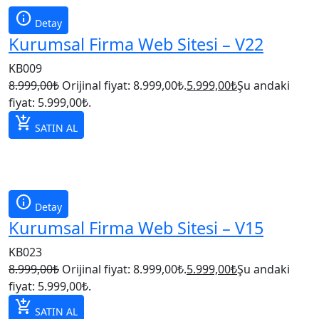
info
Detay
Kurumsal Firma Web Sitesi – V22
KB009
8.999,00
₺
Orijinal fiyat: 8.999,00₺.
5.999,00
₺
Şu andaki
fiyat: 5.999,00₺.
add_shopping_cart
SATIN AL
info
Detay
Kurumsal Firma Web Sitesi – V15
KB023
8.999,00
₺
Orijinal fiyat: 8.999,00₺.
5.999,00
₺
Şu andaki
fiyat: 5.999,00₺.
add_shopping_cart
SATIN AL