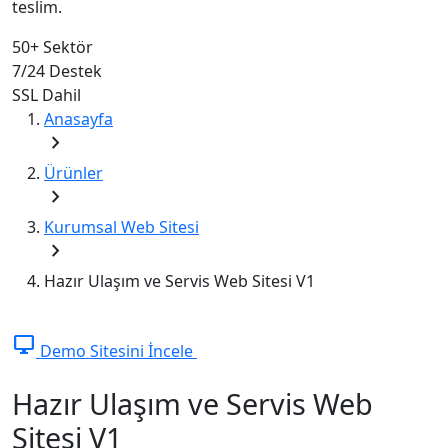
teslim.
50+
Sektör
7/24
Destek
SSL
Dahil
Anasayfa
chevron_right
Ürünler
chevron_right
Kurumsal Web Sitesi
chevron_right
Hazır Ulaşım ve Servis Web Sitesi V1
desktop_windows
Demo Sitesini İncele
Hazır Ulaşım ve Servis Web
Sitesi V1