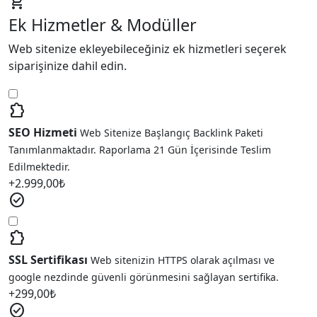
add_shopping_cart
Ek Hizmetler & Modüller
Web sitenize ekleyebileceğiniz ek hizmetleri seçerek
siparişinize dahil edin.
extension
SEO Hizmeti
Web Sitenize Başlangıç Backlink Paketi
Tanımlanmaktadır. Raporlama 21 Gün İçerisinde Teslim
Edilmektedir.
+
2.999,00
₺
check_circle
extension
SSL Sertifikası
Web sitenizin HTTPS olarak açılması ve
google nezdinde güvenli görünmesini sağlayan sertifika.
+
299,00
₺
check_circle