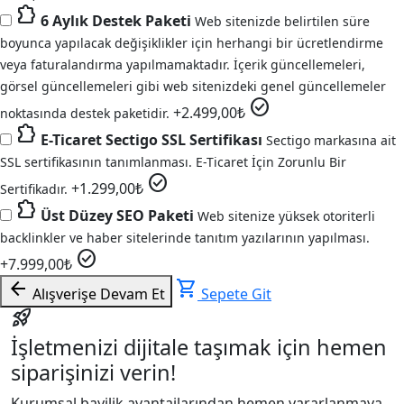
extension
6 Aylık Destek Paketi
Web sitenizde belirtilen süre
boyunca yapılacak değişiklikler için herhangi bir ücretlendirme
veya faturalandırma yapılmamaktadır. İçerik güncellemeleri,
görsel güncellemeleri gibi web sitenizdeki genel güncellemeler
check_circle
+
2.499,00
₺
noktasında destek paketidir.
extension
E-Ticaret Sectigo SSL Sertifikası
Sectigo markasına ait
SSL sertifikasının tanımlanması. E-Ticaret İçin Zorunlu Bir
check_circle
+
1.299,00
₺
Sertifikadır.
extension
Üst Düzey SEO Paketi
Web sitenize yüksek otoriterli
backlinkler ve haber sitelerinde tanıtım yazılarının yapılması.
check_circle
+
7.999,00
₺
arrow_back
shopping_cart
Alışverişe Devam Et
Sepete Git
rocket_launch
İşletmenizi dijitale taşımak için hemen
siparişinizi verin!
Kurumsal bayilik avantajlarından hemen yararlanmaya