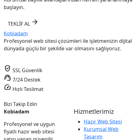
başlayın.
arrow_forward
TEKLİF AL
Kobiadam
Profesyonel web sitesi çözümleri ile işletmenizin dijital
dünyada güçlü bir şekilde var olmasını sağlıyoruz.
verified_user
SSL Güvenlik
support_agent
7/24 Destek
speed
Hızlı Teslimat
Bizi Takip Edin
Hizmetlerimiz
Kobiadam
Hazır Web Sitesi
Profesyonel ve uygun
Kurumsal Web
fiyatlı hazır web sitesi
Tasarım
satışı yapan güvenilir