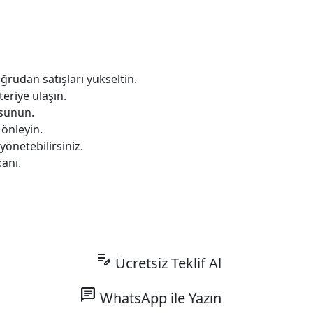
rudan satışları yükseltin.
eriye ulaşın.
 sunun.
 önleyin.
yönetebilirsiniz.
kanı.
edit_note
Ücretsiz Teklif Al
chat
WhatsApp ile Yazın