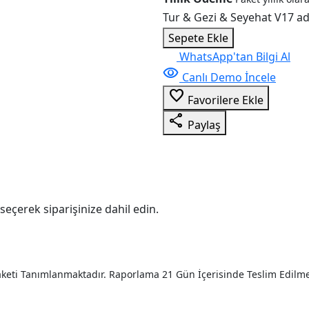
Tur & Gezi & Seyehat V17 a
Sepete Ekle
WhatsApp'tan Bilgi Al
visibility
Canlı Demo İncele
favorite_border
Favorilere Ekle
share
Paylaş
seçerek siparişinize dahil edin.
aketi Tanımlanmaktadır. Raporlama 21 Gün İçerisinde Teslim Edilme