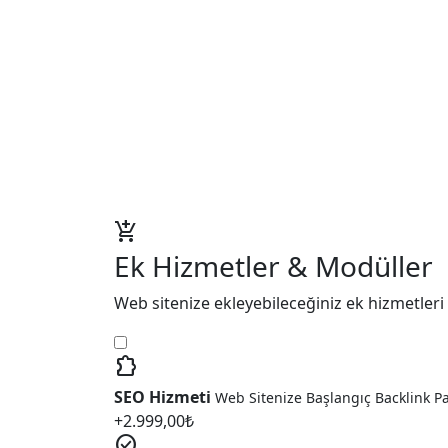
add_shopping_cart
Ek Hizmetler & Modüller
Web sitenize ekleyebileceğiniz ek hizmetleri 
extension
SEO Hizmeti
Web Sitenize Başlangıç Backlink P
+
2.999,00
₺
check_circle