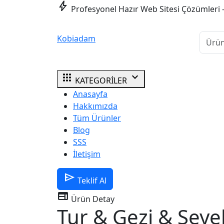
bolt
Profesyonel Hazır Web Sitesi Çözümleri 
Kobiadam
apps
expand_more
KATEGORİLER
Anasayfa
Hakkımızda
Tüm Ürünler
Blog
SSS
İletişim
send
Teklif Al
web
Ürün Detay
Tur & Gezi & Seye