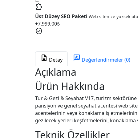
extension
Üst Düzey SEO Paketi
Web sitenize yüksek otor
+
7.999,00
₺
check_circle
description
rate_review
Detay
Değerlendirmeler (0)
Açıklama
Ürün Hakkında
Tur & Gezi & Seyahat V17, turizm sektörüne y
pansiyon ve genel seyahat acentesi web sitel
acentelerinin veya konaklama işletmelerinin di
gezilecek yerleri keşfetmelerini, konaklama 
Teknik Özellikler