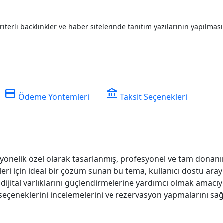
iterli backlinkler ve haber sitelerinde tanıtım yazılarının yapılması
credit_card
account_balance
Ödeme Yöntemleri
Taksit Seçenekleri
önelik özel olarak tasarlanmış, profesyonel ve tam donanımlı
eri için ideal bir çözüm sunan bu tema, kullanıcı dostu arayü
jital varlıklarını güçlendirmelerine yardımcı olmak amacıyla g
seçeneklerini incelemelerini ve rezervasyon yapmalarını sağl