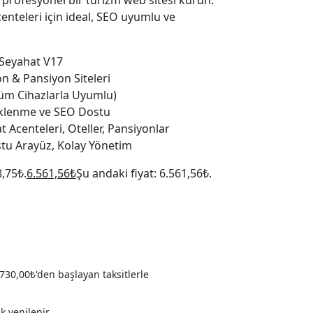
 profesyonel bir turizm web sitesi kurun.
enteleri için ideal, SEO uyumlu ve
 Seyahat V17
n & Pansiyon Siteleri
üm Cihazlarla Uyumlu)
üklenme ve SEO Dostu
 Acenteleri, Oteller, Pansiyonlar
stu Arayüz, Kolay Yönetim
8,75₺.
6.561,56
₺
Şu andaki fiyat: 6.561,56₺.
730,00
₺
'den başlayan taksitlerle
ak yenilenir