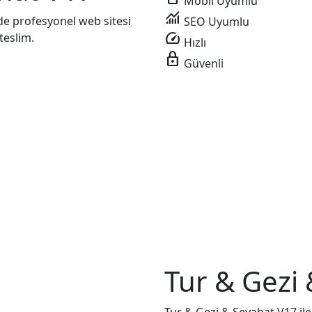
Mobil Uyumlu
monitoring
de profesyonel web sitesi
SEO Uyumlu
speed
teslim.
Hızlı
lock
Güvenli
Tur & Gezi