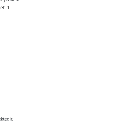
det
ktedir.