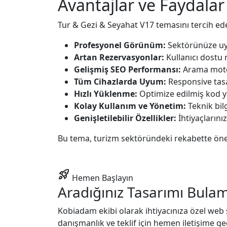
Avantajlar ve Faydalar
Tur & Gezi & Seyahat V17 temasını tercih ede
Profesyonel Görünüm:
Sektörünüze uyg
Artan Rezervasyonlar:
Kullanıcı dostu 
Gelişmiş SEO Performansı:
Arama motor
Tüm Cihazlarda Uyum:
Responsive tasa
Hızlı Yüklenme:
Optimize edilmiş kod yap
Kolay Kullanım ve Yönetim:
Teknik bilg
Genişletilebilir Özellikler:
İhtiyaçlarını
Bu tema, turizm sektöründeki rekabette öne ç
rocket_launch
Hemen Başlayın
Aradığınız Tasarımı Bula
Kobiadam ekibi olarak ihtiyacınıza özel web si
danışmanlık ve teklif için hemen iletişime ge