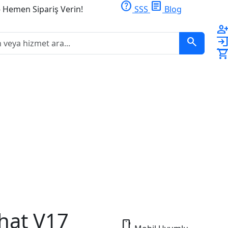
help
article
- Hemen Sipariş Verin!
SSS
Blog
person_ad
search
logi
shopping_ca
hat V17
smartphone