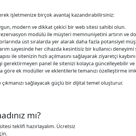
rek işletmenize birçok avantaj kazandırabilirsiniz:
un, modern ve dikkat çekici bir web sitesi sahibi olun.
rezervasyon modülü ile müşteri memnuniyetini artırın ve doğ
larında üst sıralarda yer alarak daha fazla potansiyel müşt
rım sayesinde her cihazda kesintisiz bir kullanıcı deneyimi
ısı ile sitenizin hızlı açılmasını sağlayarak ziyaretçi kaybını
i gerektirmeyen panel ile sitenizi kolayca güncelleyebilir ve 
za göre ek modüller ve eklentilerle temanızı özelleştirme im
ıkmanızı sağlayacak güçlü bir dijital temel oluşturur.
madınız mı?
tesi teklifi hazırlayalım. Ücretsiz
çin.