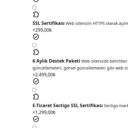
extension
SSL Sertifikası
Web sitenizin HTTPS olarak açıl
+
299,00
₺
check_circle
extension
6 Aylık Destek Paketi
Web sitenizde belirtilen
güncellemeleri, görsel güncellemeleri gibi web si
+
2.499,00
₺
check_circle
extension
E-Ticaret Sectigo SSL Sertifikası
Sectigo marka
+
1.299,00
₺
check_circle