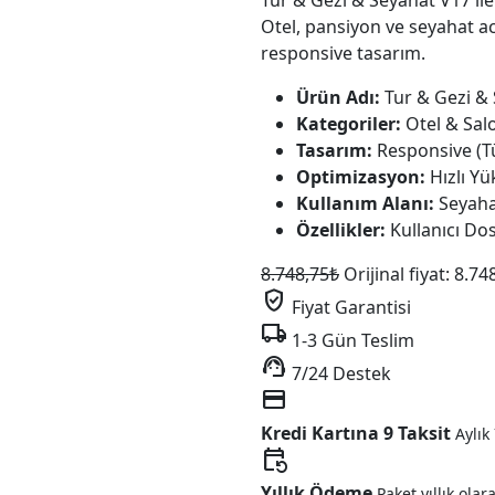
Tur & Gezi & Seyahat V17 ile
Otel, pansiyon ve seyahat ac
responsive tasarım.
Ürün Adı:
Tur & Gezi &
Kategoriler:
Otel & Salo
Tasarım:
Responsive (T
Optimizasyon:
Hızlı Y
Kullanım Alanı:
Seyahat
Özellikler:
Kullanıcı Do
8.748,75
₺
Orijinal fiyat: 8.74
verified_user
Fiyat Garantisi
local_shipping
1-3 Gün Teslim
support_agent
7/24 Destek
credit_card
Kredi Kartına 9 Taksit
Aylık
event_repeat
Yıllık Ödeme
Paket yıllık olar