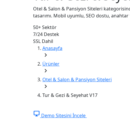
Otel & Salon & Pansiyon Siteleri kategorisin
tasarımı. Mobil uyumlu, SEO dostu, anahtar 
50+
Sektör
7/24
Destek
SSL
Dahil
Anasayfa
chevron_right
Ürünler
chevron_right
Otel & Salon & Pansiyon Siteleri
chevron_right
Tur & Gezi & Seyehat V17
desktop_windows
Demo Sitesini İncele