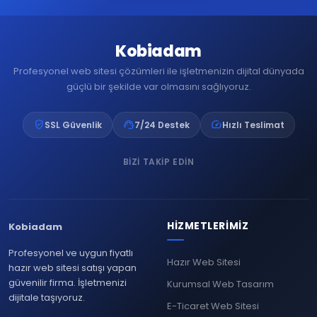
Kobiadam
Profesyonel web sitesi çözümleri ile işletmenizin dijital dünyada
güçlü bir şekilde var olmasını sağlıyoruz.
verified_user
support_agent
speed
SSL Güvenlik
7/24 Destek
Hızlı Teslimat
BIZI TAKIP EDIN
HIZMETLERIMIZ
Kobiadam
Profesyonel ve uygun fiyatlı
Hazır Web Sitesi
hazır web sitesi satışı yapan
güvenilir firma. İşletmenizi
Kurumsal Web Tasarım
dijitale taşıyoruz.
E-Ticaret Web Sitesi