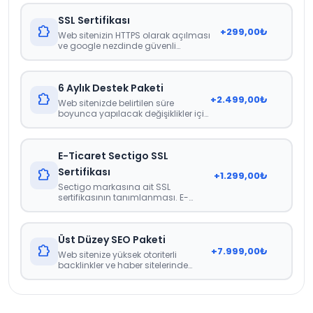
SSL Sertifikası
extension
+
299,00
₺
Web sitenizin HTTPS olarak açılması
ve google nezdinde güvenli
görünmesini sağlayan sertifika.
6 Aylık Destek Paketi
extension
+
2.499,00
₺
Web sitenizde belirtilen süre
boyunca yapılacak değişiklikler için
herhangi bir ücretlendirme veya
faturalandırma yapılmamaktadır.
İçerik güncellemeleri, görsel
E-Ticaret Sectigo SSL
güncellemeleri gibi web sitenizdeki
genel güncellemeler noktasında
Sertifikası
extension
+
1.299,00
₺
destek paketidir.
Sectigo markasına ait SSL
sertifikasının tanımlanması. E-
Ticaret İçin Zorunlu Bir Sertifikadır.
Üst Düzey SEO Paketi
extension
+
7.999,00
₺
Web sitenize yüksek otoriterli
backlinkler ve haber sitelerinde
tanıtım yazılarının yapılması.