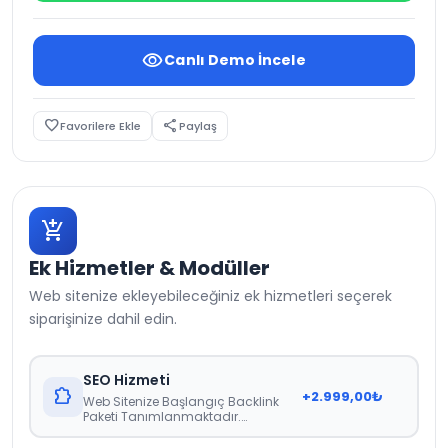
visibility
Canlı Demo İncele
favorite_border
share
Favorilere Ekle
Paylaş
add_shopping_cart
Ek Hizmetler & Modüller
Web sitenize ekleyebileceğiniz ek hizmetleri seçerek
siparişinize dahil edin.
SEO Hizmeti
extension
+
2.999,00
₺
Web Sitenize Başlangıç Backlink
Paketi Tanımlanmaktadır.
Raporlama 21 Gün İçerisinde Teslim
Edilmektedir.