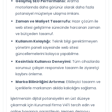
Gelişmiş SEO Performansı:
Arama
motorlarında daha görünür olarak daha fazla
potansiyel müşteriye ulaşma imkanı.
Zaman ve Maliyet Tasarrufu:
Hazır çözüm ile
web sitesi geliştirme sürecinde harcanan zaman
ve bütçeden tasarruf.
Kullanım Kolaylığı:
Teknik bilgi gerektirmeyen
yönetim paneli sayesinde web sitesi
güncellemelerini kolayca yapabilme.
Kesintisiz Kullanıcı Deneyimi:
Tüm cihazlarda
sorunsuz çalışan responsive tasarım ile ziyaretçi
kaybını önleme.
Marka Bilinirliğini Artırma:
Etkileyici tasarım ve
içeriklerle markanızın akılda kalıcılığını sağlama.
İşletmenizin dijital potansiyelini en üst düzeye
çıkarmak için Kurumsal Firma V41’i tercih edin ve
online başarınızı garantileyin. Hemen demoyu