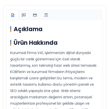
description
rate_review
credit_card
account_balance
Açıklama
Ürün Hakkında
Kurumsal Firma V41, işletmenizin dijital dünyada
güçlü bir varlık göstermesi için özel olarak
tasarlanmış, son teknoloji hazır web sitesi temasıdır.
KOBİ’lerin ve kurumsal firmaların ihtiyaçlarını
karşılamak üzere geliştirilen bu tema, modern ve
estetik tasarımı, kullanıcı dostu yönetim paneli ve
SEO odaklı yapısıyla öne çıkar. Web siteniz
aracılığıyla markanızın değerini artırın, potansiyel
müşterilerinize profesyonel bir şekilde ulaşın ve