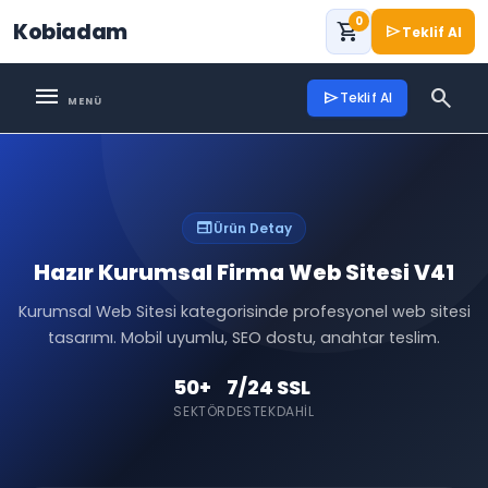
0
Kobiadam
shopping_cart
send
Teklif Al
menu
search
send
Teklif Al
web
Ürün Detay
Hazır Kurumsal Firma Web Sitesi V41
Kurumsal Web Sitesi kategorisinde profesyonel web sitesi
tasarımı. Mobil uyumlu, SEO dostu, anahtar teslim.
50+
7/24
SSL
SEKTÖR
DESTEK
DAHIL