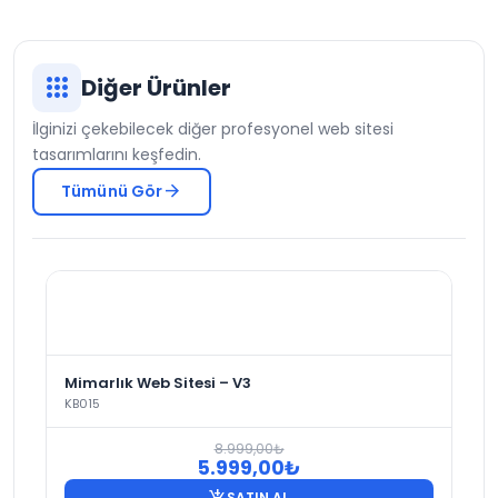
apps
Diğer Ürünler
İlginizi çekebilecek diğer profesyonel web sitesi
tasarımlarını keşfedin.
arrow_forward
Tümünü Gör
Mimarlık Web Sitesi – V3
KB015
8.999,00
₺
Orijinal
Şu
5.999,00
₺
fiyat:
andaki
add_shopping_cart
SATIN AL