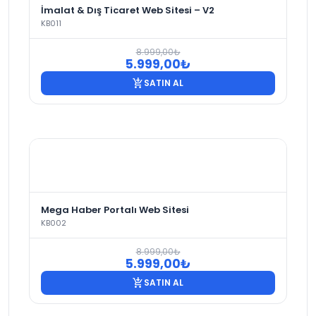
İmalat & Dış Ticaret Web Sitesi – V2
KB011
8.999,00
₺
Orijinal
Şu
5.999,00
₺
fiyat:
andaki
add_shopping_cart
SATIN AL
8.999,00₺.
fiyat:
5.999,00₺.
Mega Haber Portalı Web Sitesi
KB002
8.999,00
₺
Orijinal
Şu
5.999,00
₺
fiyat:
andaki
add_shopping_cart
SATIN AL
8.999,00₺.
fiyat:
5.999,00₺.