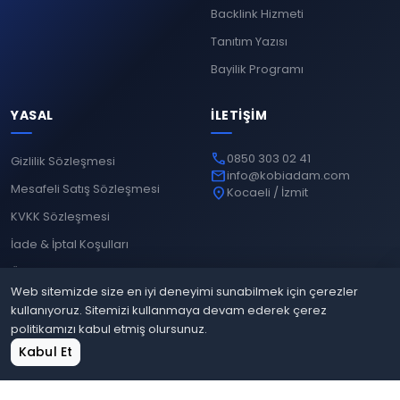
Backlink Hizmeti
Tanıtım Yazısı
Bayilik Programı
YASAL
İLETIŞIM
phone
0850 303 02 41
Gizlilik Sözleşmesi
mail
info@kobiadam.com
Mesafeli Satış Sözleşmesi
location_on
Kocaeli / İzmit
KVKK Sözleşmesi
İade & İptal Koşulları
Ödeme Yöntemleri
Web sitemizde size en iyi deneyimi sunabilmek için çerezler
kullanıyoruz. Sitemizi kullanmaya devam ederek çerez
politikamızı kabul etmiş olursunuz.
© 2026
Kobiadam
. Tüm hakları saklıdır.
home
shopping_cart
grid_view
login
Kabul Et
Gizlilik
Mesafeli Satış
KVKK
İade & İptal
Ana Sayfa
Sepet
Site Bul
Giriş Yap