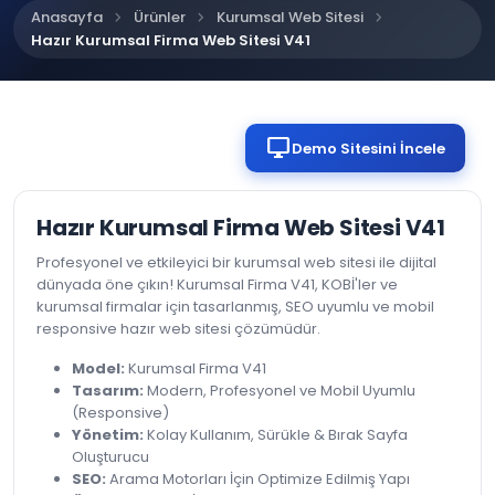
chevron_right
chevron_right
chevron_right
Anasayfa
Ürünler
Kurumsal Web Sitesi
Hazır Kurumsal Firma Web Sitesi V41
desktop_windows
Demo Sitesini İncele
Hazır Kurumsal Firma Web Sitesi V41
Profesyonel ve etkileyici bir kurumsal web sitesi ile dijital
dünyada öne çıkın! Kurumsal Firma V41, KOBİ'ler ve
kurumsal firmalar için tasarlanmış, SEO uyumlu ve mobil
responsive hazır web sitesi çözümüdür.
Model:
Kurumsal Firma V41
Tasarım:
Modern, Profesyonel ve Mobil Uyumlu
(Responsive)
Yönetim:
Kolay Kullanım, Sürükle & Bırak Sayfa
Oluşturucu
SEO:
Arama Motorları İçin Optimize Edilmiş Yapı