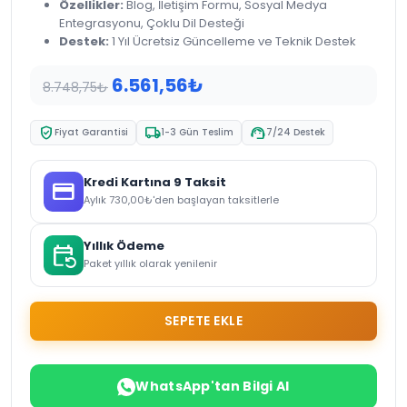
Özellikler:
Blog, İletişim Formu, Sosyal Medya
Entegrasyonu, Çoklu Dil Desteği
Destek:
1 Yıl Ücretsiz Güncelleme ve Teknik Destek
Orijinal
Şu
6.561,56
₺
8.748,75
₺
fiyat:
andaki
8.748,75₺.
fiyat:
verified_user
local_shipping
support_agent
Fiyat Garantisi
1-3 Gün Teslim
7/24 Destek
6.561,56₺.
Kredi Kartına 9 Taksit
credit_card
Aylık
730,00
₺
'den başlayan taksitlerle
Yıllık Ödeme
event_repeat
Paket yıllık olarak yenilenir
SEPETE EKLE
WhatsApp'tan Bilgi Al