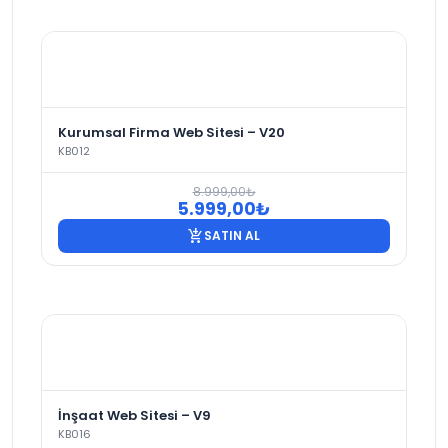
Kurumsal Firma Web Sitesi – V20
KB012
8.999,00
₺
Orijinal
Şu
5.999,00
₺
fiyat:
andaki
add_shopping_cart
SATIN AL
8.999,00₺.
fiyat:
5.999,00₺.
İnşaat Web Sitesi – V9
KB016