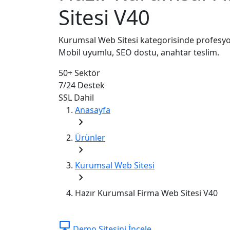
Sitesi V40
Kurumsal Web Sitesi kategorisinde profesyon
Mobil uyumlu, SEO dostu, anahtar teslim.
50+
Sektör
7/24
Destek
SSL
Dahil
Anasayfa
chevron_right
Ürünler
chevron_right
Kurumsal Web Sitesi
chevron_right
Hazır Kurumsal Firma Web Sitesi V40
desktop_windows
Demo Sitesini İncele