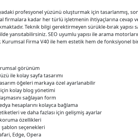
yadaki profesyonel yüzünü oluşturmak için tasarlanmış, son 
 firmalara kadar her türlü işletmenin ihtiyaçlarına cevap ve
kmaktadır. Teknik bilgi gerektirmeyen sürükle-bırak yapısı s
ekilde yansıtabilirsiniz. SEO uyumlu yapısı ile arama motorlar
. Kurumsal Firma V40 ile hem estetik hem de fonksiyonel bir
kurumsal görünüm
üzü ile kolay sayfa tasarımı
tasarım öğeleri markaya özel ayarlanabilir
için kolay blog yönetimi
ulaşmasını sağlayan form
edya hesaplarını kolayca bağlama
tiketleri ve daha fazlası için gelişmiş ayarlar
koruma özellikleri
r şablon seçenekleri
afari, Edge, Opera