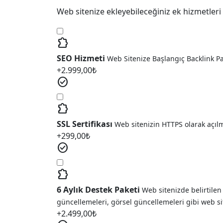
Web sitenize ekleyebileceğiniz ek hizmetleri 
extension
SEO Hizmeti
Web Sitenize Başlangıç Backlink P
+
2.999,00
₺
check_circle
extension
SSL Sertifikası
Web sitenizin HTTPS olarak açıl
+
299,00
₺
check_circle
extension
6 Aylık Destek Paketi
Web sitenizde belirtilen
güncellemeleri, görsel güncellemeleri gibi web si
+
2.499,00
₺