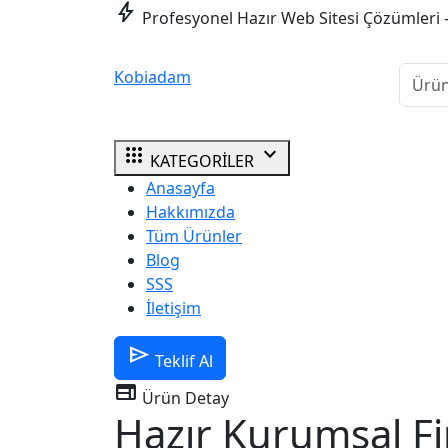
bolt
Profesyonel Hazır Web Sitesi Çözümleri 
Kobiadam
apps
expand_more
KATEGORİLER
Anasayfa
Hakkımızda
Tüm Ürünler
Blog
SSS
İletişim
send
Teklif Al
web
Ürün Detay
Hazır Kurumsal F