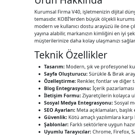
Kurumsal Firma V40, işletmenizin dijital dün
temasıdır. KOBİ’lerden büyük ölçekli kurumsal
modern ve kullanıcı dostu arayüzü ile öne çı
yayına alabilir, markanızın kimliğini en iyi ş
müşterilerinize daha kolay ulaşmanızı sağlar
Teknik Özellikler
Tasarım:
Modern, şık ve profesyonel 
Sayfa Oluşturucu:
Sürükle & Bırak aray
Özelleştirme:
Renkler, fontlar ve diğer 
Blog Entegrasyonu:
İçerik pazarlaması 
İletişim Formu:
Ziyaretçilerin kolayca 
Sosyal Medya Entegrasyonu:
Sosyal m
SEO Ayarları:
Meta açıklamaları, başlık e
Güvenlik:
Kötü amaçlı yazılımlara karşı 
Şablonlar:
Farklı sektörlere uygun hazı
Uyumlu Tarayıcılar:
Chrome, Firefox, S