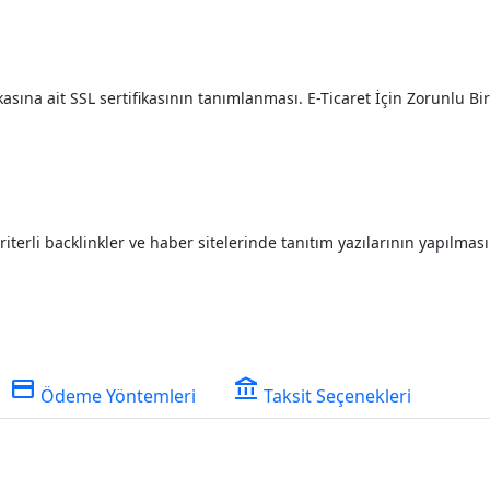
sına ait SSL sertifikasının tanımlanması. E-Ticaret İçin Zorunlu Bir 
iterli backlinkler ve haber sitelerinde tanıtım yazılarının yapılması
credit_card
account_balance
Ödeme Yöntemleri
Taksit Seçenekleri