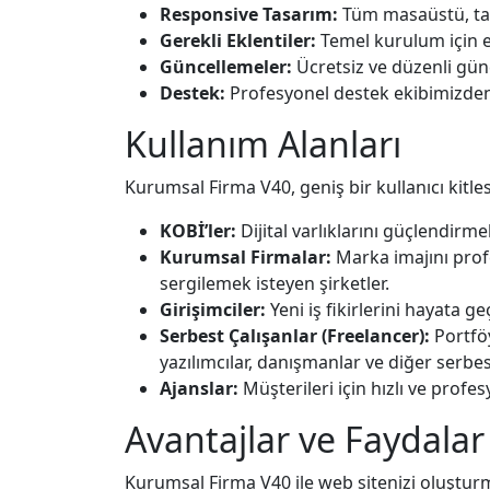
Responsive Tasarım:
Tüm masaüstü, tab
Gerekli Eklentiler:
Temel kurulum için ek
Güncellemeler:
Ücretsiz ve düzenli gün
Destek:
Profesyonel destek ekibimizde
Kullanım Alanları
Kurumsal Firma V40, geniş bir kullanıcı kitles
KOBİ’ler:
Dijital varlıklarını güçlendirm
Kurumsal Firmalar:
Marka imajını profe
sergilemek isteyen şirketler.
Girişimciler:
Yeni iş fikirlerini hayata ge
Serbest Çalışanlar (Freelancer):
Portföy
yazılımcılar, danışmanlar ve diğer serbes
Ajanslar:
Müşterileri için hızlı ve profe
Avantajlar ve Faydalar
Kurumsal Firma V40 ile web sitenizi oluştur