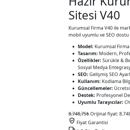
Hazır Kuru
Sitesi V40
Kurumsal Firma V40 ile marka
mobil uyumlu ve SEO dostu 
Model:
Kurumsal Firma
Tasarım:
Modern, Profe
Özellikler:
Sürükle & Bı
Sosyal Medya Entegras
SEO:
Gelişmiş SEO Ayarl
Kullanım:
Kodlama Bilg
Güncellemeler:
Ücretsi
Destek:
Profesyonel Des
Uyumlu Tarayıcılar:
Ch
8.748,75
₺
Orijinal fiyat: 8.74
verified_user
Fiyat Garantisi
local_shipping