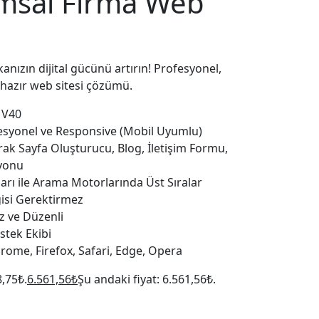
msal Firma Web
nızın dijital gücünü artırın! Profesyonel,
hazır web sitesi çözümü.
 V40
syonel ve Responsive (Mobil Uyumlu)
rak Sayfa Oluşturucu, Blog, İletişim Formu,
yonu
arı ile Arama Motorlarında Üst Sıralar
isi Gerektirmez
z ve Düzenli
tek Ekibi
rome, Firefox, Safari, Edge, Opera
8,75₺.
6.561,56
₺
Şu andaki fiyat: 6.561,56₺.