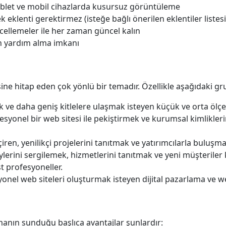
let ve mobil cihazlarda kusursuz görüntüleme
 eklenti gerektirmez (isteğe bağlı önerilen eklentiler listes
cellemeler ile her zaman güncel kalın
n yardım alma imkanı
ine hitap eden çok yönlü bir temadır. Özellikle aşağıdaki grup
ek ve daha geniş kitlelere ulaşmak isteyen küçük ve orta ölçek
syonel bir web sitesi ile pekiştirmek ve kurumsal kimlikleri
çiren, yenilikçi projelerini tanıtmak ve yatırımcılarla buluşma
lerini sergilemek, hizmetlerini tanıtmak ve yeni müşteriler 
t profesyoneller.
syonel web siteleri oluşturmak isteyen dijital pazarlama ve w
manın sunduğu başlıca avantajlar şunlardır: