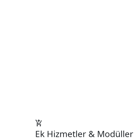
add_shopping_cart
Ek Hizmetler & Modüller