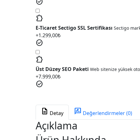
check_circle
extension
E-Ticaret Sectigo SSL Sertifikası
Sectigo marka
+
1.299,00
₺
check_circle
extension
Üst Düzey SEO Paketi
Web sitenize yüksek otor
+
7.999,00
₺
check_circle
description
rate_review
Detay
Değerlendirmeler (0)
Açıklama
Ürün Hakkında