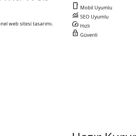
smartphone
Mobil Uyumlu
monitoring
SEO Uyumlu
speed
el web sitesi tasarımı.
Hızlı
lock
Güvenli