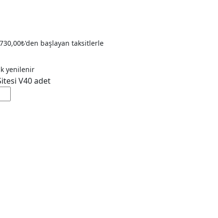
730,00
₺
'den başlayan taksitlerle
ak yenilenir
itesi V40 adet