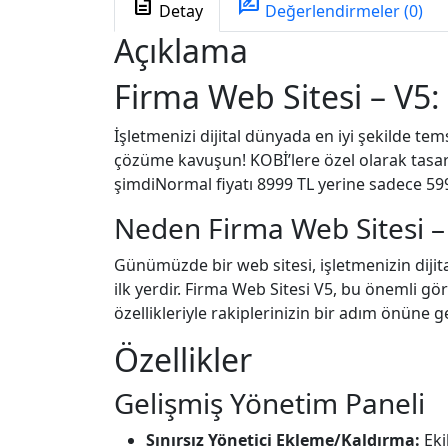
description
rate_review
Detay
Değerlendirmeler (0)
Açıklama
Firma Web Sitesi – V5:
İşletmenizi dijital dünyada en iyi şekilde te
çözüme kavuşun! KOBİ’lere özel olarak tasarlan
şimdiNormal fiyatı 8999 TL yerine sadece 59
Neden Firma Web Sitesi –
Günümüzde bir web sitesi, işletmenizin dijital
ilk yerdir. Firma Web Sitesi V5, bu önemli gö
özellikleriyle rakiplerinizin bir adım önüne g
Özellikler
Gelişmiş Yönetim Paneli
Sınırsız Yönetici Ekleme/Kaldırma:
Eki