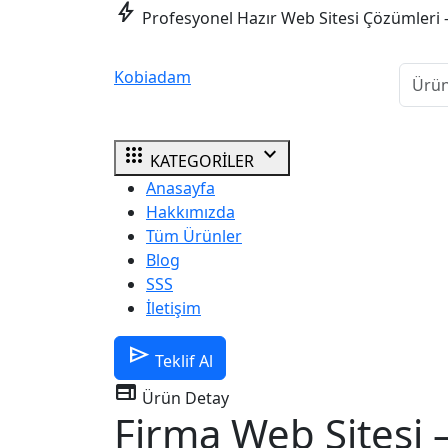
bolt
Profesyonel Hazır Web Sitesi Çözümleri 
Kobiadam
apps
expand_more
KATEGORİLER
Anasayfa
Hakkımızda
Tüm Ürünler
Blog
SSS
İletişim
send
Teklif Al
web
Ürün Detay
Firma Web Sitesi 