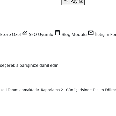
Paylaş
monitoring
article
mail
ktöre Özel
SEO Uyumlu
Blog Modülü
İletişim F
seçerek siparişinize dahil edin.
aketi Tanımlanmaktadır. Raporlama 21 Gün İçerisinde Teslim Edilme