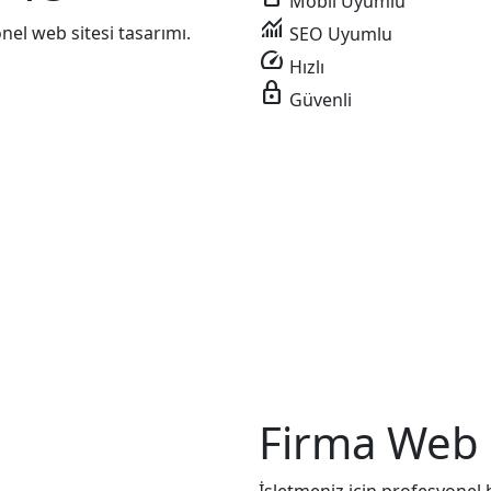
Mobil Uyumlu
monitoring
el web sitesi tasarımı.
SEO Uyumlu
speed
Hızlı
lock
Güvenli
Firma Web S