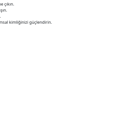
e çıkın.
şın.
.
sal kimliğinizi güçlendirin.