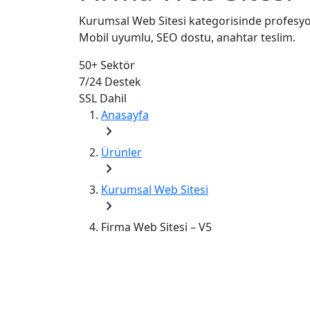
Kurumsal Web Sitesi kategorisinde profesyon
Mobil uyumlu, SEO dostu, anahtar teslim.
50+
Sektör
7/24
Destek
SSL
Dahil
Anasayfa
chevron_right
Ürünler
chevron_right
Kurumsal Web Sitesi
chevron_right
Firma Web Sitesi – V5