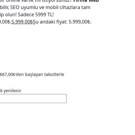
bir online varlık mı istiyorsunuz?
Firma Web
ebilir, SEO uyumlu ve mobil cihazlara tam
ip olun! Sadece 5999 TL!
9,00₺.
5.999,00
₺
Şu andaki fiyat: 5.999,00₺.
667,00
₺
'den başlayan taksitlerle
ak yenilenir