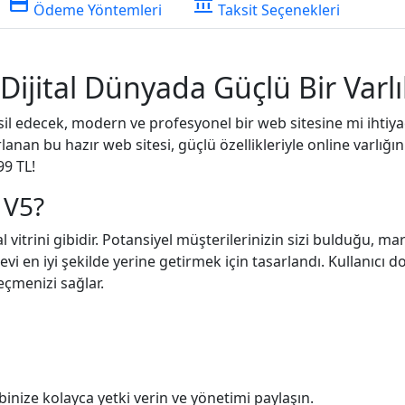
credit_card
account_balance
Ödeme Yöntemleri
Taksit Seçenekleri
 Dijital Dünyada Güçlü Bir Varl
msil edecek, modern ve profesyonel bir web sitesine mi ihtiyac
an bu hazır web sitesi, güçlü özellikleriyle online varlığını
99 TL!
 V5?
 vitrini gibidir. Potansiyel müşterilerinizin sizi bulduğu, mar
revi en iyi şekilde yerine getirmek için tasarlandı. Kullanıcı
eçmenizi sağlar.
binize kolayca yetki verin ve yönetimi paylaşın.