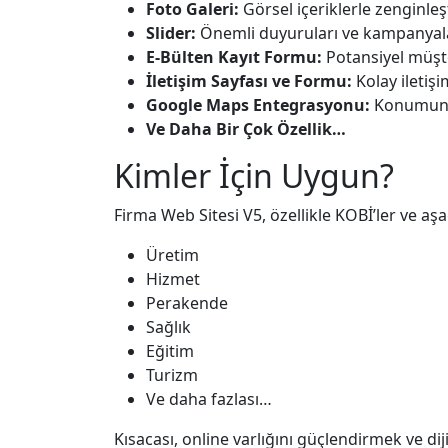
Foto Galeri:
Görsel içeriklerle zenginle
Slider:
Önemli duyuruları ve kampanyala
E-Bülten Kayıt Formu:
Potansiyel müşte
İletişim Sayfası ve Formu:
Kolay iletişi
Google Maps Entegrasyonu:
Konumunuz
Ve Daha Bir Çok Özellik…
Kimler İçin Uygun?
Firma Web Sitesi V5, özellikle KOBİ’ler ve aşa
Üretim
Hizmet
Perakende
Sağlık
Eğitim
Turizm
Ve daha fazlası…
Kısacası, online varlığını güçlendirmek ve 