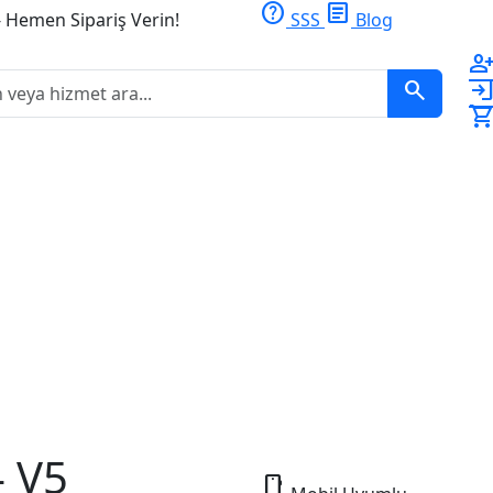
help
article
- Hemen Sipariş Verin!
SSS
Blog
person_ad
search
logi
shopping_ca
– V5
smartphone