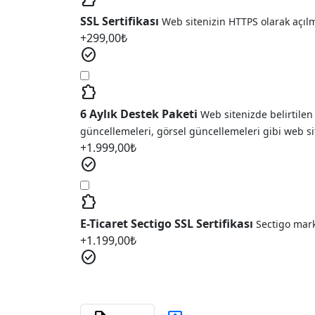
extension
SSL Sertifikası
Web sitenizin HTTPS olarak açıl
+
299,00
₺
check_circle
extension
6 Aylık Destek Paketi
Web sitenizde belirtilen
güncellemeleri, görsel güncellemeleri gibi web si
+
1.999,00
₺
check_circle
extension
E-Ticaret Sectigo SSL Sertifikası
Sectigo marka
+
1.199,00
₺
check_circle