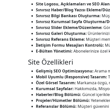
Site Logosu, Açıklamaları ve SEO Alan
Sınırsız Haber/Blog Yazısı Ekleme/D
Sınırsız Bilgi Bankası Oluşturma:
Müşte
Sınırsız Kurumsal Sayfa Oluşturma/
Sınırsız Slider Ekleme/Düzenleme:
Görs
Sınırsız Galeri Oluşturma:
Ürünlerinizi 
Sınırsız Referans Ekleme:
Müşteri memnu
İletişim Formu Mesajları Kontrolü:
Müş
E-Bülten Yönetimi:
Abonelerinize özel 
Site Özellikleri
Gelişmiş SEO Optimizasyonu:
Arama mo
Mobil Uyumlu (Responsive) Tasarım:
T
Özel Görsel Tasarım:
Markanıza özgü, m
Kurumsal Sayfalar:
Hakkımızda, Misyon
Haberler/Blog Bölümü:
Güncel içerikler
Projeler/Hizmetler Bölümü:
Yetenekleri
Referanslar Bölümü:
Müşteri güvenini a