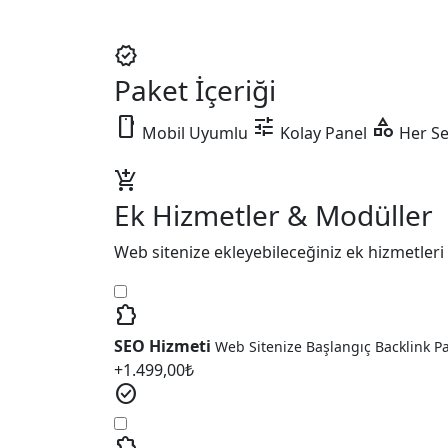
verified
Paket İçeriği
smartphone
tune
category
Mobil Uyumlu
Kolay Panel
Her Se
add_shopping_cart
Ek Hizmetler & Modüller
Web sitenize ekleyebileceğiniz ek hizmetleri 
extension
SEO Hizmeti
Web Sitenize Başlangıç Backlink P
+
1.499,00
₺
check_circle