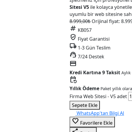
İşletmeniz için profesyonel 
Sitesi V5
ile kolayca yönetil
uyumlu bir web sitesine sah
8.999,00
₺
Orijinal fiyat: 8.99
tag
KB057
verified_user
Fiyat Garantisi
local_shipping
1-3 Gün Teslim
support_agent
7/24 Destek
credit_card
Kredi Kartına 9 Taksit
Aylık
event_repeat
Yıllık Ödeme
Paket yıllık olar
Firma Web Sitesi - V5 adet
Sepete Ekle
WhatsApp'tan Bilgi Al
favorite_border
Favorilere Ekle
share