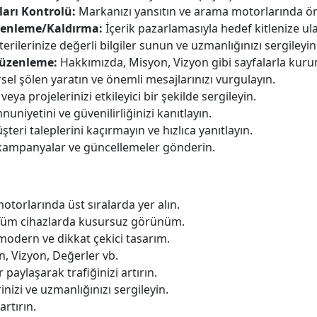
ları Kontrolü:
Markanızı yansıtın ve arama motorlarında ön
üzenleme/Kaldırma:
İçerik pazarlamasıyla hedef kitlenize ula
rilerinize değerli bilgiler sunun ve uzmanlığınızı sergileyin
Düzenleme:
Hakkımızda, Misyon, Vizyon gibi sayfalarla kurum
el şölen yaratın ve önemli mesajlarınızı vurgulayın.
veya projelerinizi etkileyici bir şekilde sergileyin.
niyetini ve güvenilirliğinizi kanıtlayın.
teri taleplerini kaçırmayın ve hızlıca yanıtlayın.
kampanyalar ve güncellemeler gönderin.
torlarında üst sıralarda yer alın.
üm cihazlarda kusursuz görünüm.
odern ve dikkat çekici tasarım.
, Vizyon, Değerler vb.
 paylaşarak trafiğinizi artırın.
nizi ve uzmanlığınızı sergileyin.
rtırın.