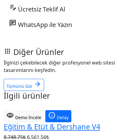
edit_note
Ücretsiz Teklif Al
chat
WhatsApp ile Yazın
Diğer Ürünler
apps
İlginizi çekebilecek diğer profesyonel web sitesi
tasarımlarını keşfedin.
arrow_forward
Tümünü Gör
İlgili ürünler
visibility
info
Demo İncele
Detay
Eğitim & Etüt & Dershane V4
Orijinal
Şu
8.748,75
₺
6.561,56
₺