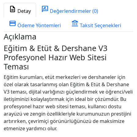
description
rate_review
Detay
Değerlendirmeler (0)
credit_card
account_balance
Ödeme Yöntemleri
Taksit Seçenekleri
Açıklama
Eğitim & Etüt & Dershane V3
Profesyonel Hazır Web Sitesi
Teması
Eğitim kurumları, etüt merkezleri ve dershaneler için
özel olarak tasarlanmış olan Eğitim & Etüt & Dershane
V3 teması, dijital varlığınızı güçlendirmek ve öğrenci/veli
iletişiminizi kolaylaştırmak için ideal bir çözümdür. Bu
profesyonel hazır web sitesi teması, kullanıcı dostu
arayüzü ve zengin özellikleriyle kurumunuzun prestijini
artırırken, çevrimiçi görünürlüğünüzü de maksimize
etmenize yardımcı olur.