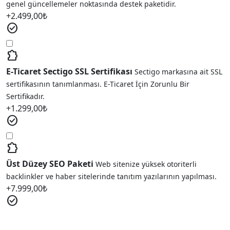
genel güncellemeler noktasında destek paketidir.
+
2.499,00
₺
check_circle
extension
E-Ticaret Sectigo SSL Sertifikası
Sectigo markasına ait SSL
sertifikasının tanımlanması. E-Ticaret İçin Zorunlu Bir
Sertifikadır.
+
1.299,00
₺
check_circle
extension
Üst Düzey SEO Paketi
Web sitenize yüksek otoriterli
backlinkler ve haber sitelerinde tanıtım yazılarının yapılması.
+
7.999,00
₺
check_circle