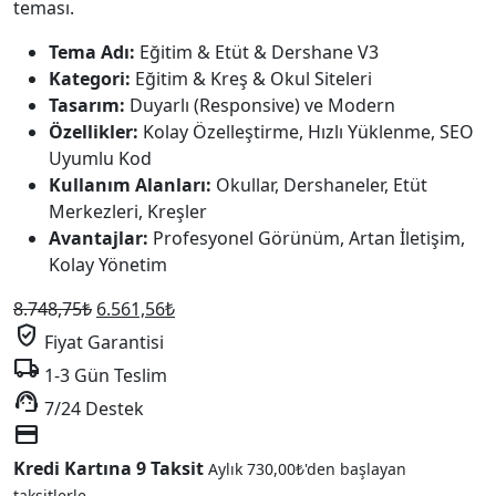
teması.
Tema Adı:
Eğitim & Etüt & Dershane V3
Kategori:
Eğitim & Kreş & Okul Siteleri
Tasarım:
Duyarlı (Responsive) ve Modern
Özellikler:
Kolay Özelleştirme, Hızlı Yüklenme, SEO
Uyumlu Kod
Kullanım Alanları:
Okullar, Dershaneler, Etüt
Merkezleri, Kreşler
Avantajlar:
Profesyonel Görünüm, Artan İletişim,
Kolay Yönetim
Orijinal
Şu
8.748,75
₺
6.561,56
₺
verified_user
fiyat:
andaki
Fiyat Garantisi
8.748,75₺.
fiyat:
local_shipping
1-3 Gün Teslim
6.561,56₺.
support_agent
7/24 Destek
credit_card
Kredi Kartına 9 Taksit
Aylık
730,00
₺
'den başlayan
taksitlerle