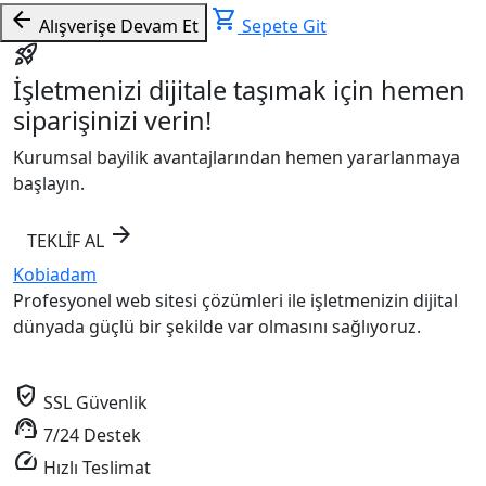
arrow_back
shopping_cart
Alışverişe Devam Et
Sepete Git
rocket_launch
İşletmenizi dijitale taşımak için hemen
siparişinizi verin!
Kurumsal bayilik avantajlarından hemen yararlanmaya
başlayın.
arrow_forward
TEKLİF AL
Kobiadam
Profesyonel web sitesi çözümleri ile işletmenizin dijital
dünyada güçlü bir şekilde var olmasını sağlıyoruz.
verified_user
SSL Güvenlik
support_agent
7/24 Destek
speed
Hızlı Teslimat