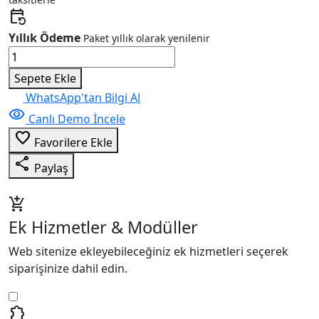
event_repeat
Yıllık Ödeme
Paket yıllık olarak yenilenir
Eğitim
&
Sepete Ekle
Etüt
WhatsApp'tan Bilgi Al
&
visibility
Canlı Demo İncele
Dershane
favorite_border
V3
Favorilere Ekle
adet
share
Paylaş
add_shopping_cart
Ek Hizmetler & Modüller
Web sitenize ekleyebileceğiniz ek hizmetleri seçerek
siparişinize dahil edin.
extension