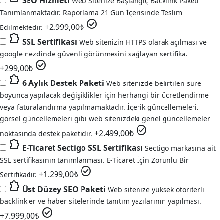
SEO Hizmeti
Web Sitenize Başlangıç Backlink Paketi
Tanımlanmaktadır. Raporlama 21 Gün İçerisinde Teslim
check_circle
+
2.999,00
₺
Edilmektedir.
extension
SSL Sertifikası
Web sitenizin HTTPS olarak açılması ve
google nezdinde güvenli görünmesini sağlayan sertifika.
check_circle
+
299,00
₺
extension
6 Aylık Destek Paketi
Web sitenizde belirtilen süre
boyunca yapılacak değişiklikler için herhangi bir ücretlendirme
veya faturalandırma yapılmamaktadır. İçerik güncellemeleri,
görsel güncellemeleri gibi web sitenizdeki genel güncellemeler
check_circle
+
2.499,00
₺
noktasında destek paketidir.
extension
E-Ticaret Sectigo SSL Sertifikası
Sectigo markasına ait
SSL sertifikasının tanımlanması. E-Ticaret İçin Zorunlu Bir
check_circle
+
1.299,00
₺
Sertifikadır.
extension
Üst Düzey SEO Paketi
Web sitenize yüksek otoriterli
backlinkler ve haber sitelerinde tanıtım yazılarının yapılması.
check_circle
+
7.999,00
₺