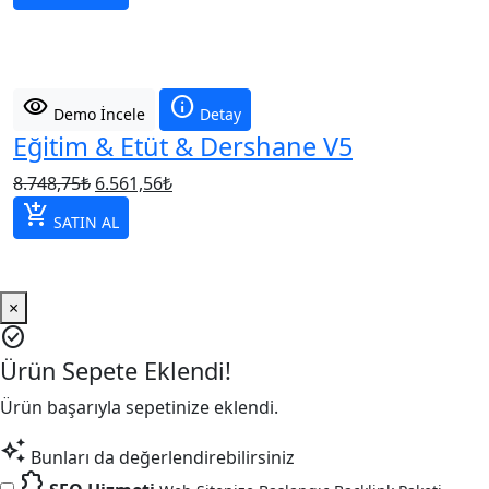
8.748,75₺.
fiyat:
6.561,56₺.
visibility
info
Demo İncele
Detay
Eğitim & Etüt & Dershane V5
Orijinal
Şu
8.748,75
₺
6.561,56
₺
fiyat:
andaki
add_shopping_cart
SATIN AL
8.748,75₺.
fiyat:
6.561,56₺.
×
check_circle
Ürün Sepete Eklendi!
Ürün başarıyla sepetinize eklendi.
auto_awesome
Bunları da değerlendirebilirsiniz
extension