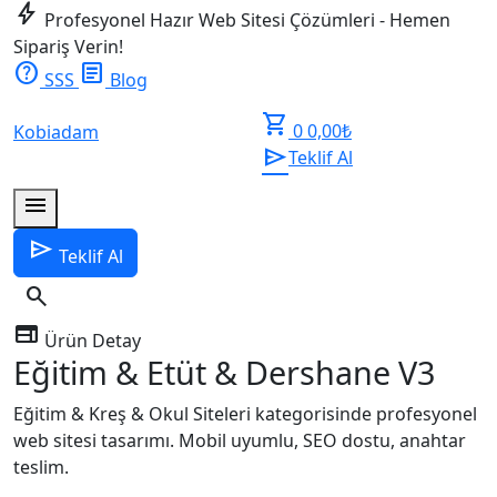
bolt
Profesyonel Hazır Web Sitesi Çözümleri - Hemen
Sipariş Verin!
help
article
SSS
Blog
shopping_cart
0
0,00
₺
Kobiadam
send
Teklif Al
menu
send
Teklif Al
search
web
Ürün Detay
Eğitim & Etüt & Dershane V3
Eğitim & Kreş & Okul Siteleri kategorisinde profesyonel
web sitesi tasarımı. Mobil uyumlu, SEO dostu, anahtar
teslim.