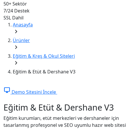
50+
Sektör
7/24
Destek
SSL
Dahil
Anasayfa
chevron_right
Ürünler
chevron_right
Eğitim & Kreş & Okul Siteleri
chevron_right
Eğitim & Etüt & Dershane V3
desktop_windows
Demo Sitesini İncele
Eğitim & Etüt & Dershane V3
Eğitim kurumları, etüt merkezleri ve dershaneler için
tasarlanmış profesyonel ve SEO uyumlu hazır web sitesi