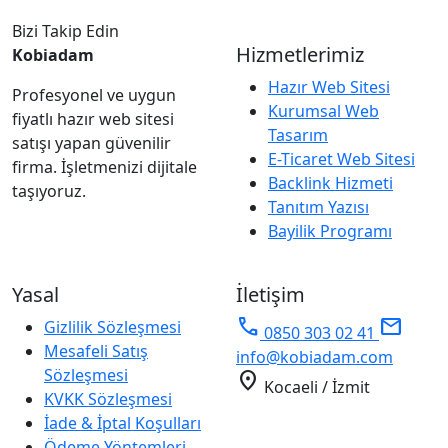
Bizi Takip Edin
Hizmetlerimiz
Kobiadam
Hazır Web Sitesi
Profesyonel ve uygun
Kurumsal Web
fiyatlı hazır web sitesi
Tasarım
satışı yapan güvenilir
E-Ticaret Web Sitesi
firma. İşletmenizi dijitale
Backlink Hizmeti
taşıyoruz.
Tanıtım Yazısı
Bayilik Programı
Yasal
İletişim
phone
mail
Gizlilik Sözleşmesi
0850 303 02 41
Mesafeli Satış
info@kobiadam.com
Sözleşmesi
location_on
Kocaeli / İzmit
KVKK Sözleşmesi
İade & İptal Koşulları
Ödeme Yöntemleri