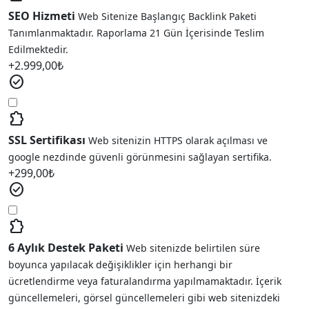
SEO Hizmeti
Web Sitenize Başlangıç Backlink Paketi
Tanımlanmaktadır. Raporlama 21 Gün İçerisinde Teslim
Edilmektedir.
+
2.999,00
₺
check_circle
extension
SSL Sertifikası
Web sitenizin HTTPS olarak açılması ve
google nezdinde güvenli görünmesini sağlayan sertifika.
+
299,00
₺
check_circle
extension
6 Aylık Destek Paketi
Web sitenizde belirtilen süre
boyunca yapılacak değişiklikler için herhangi bir
ücretlendirme veya faturalandırma yapılmamaktadır. İçerik
güncellemeleri, görsel güncellemeleri gibi web sitenizdeki