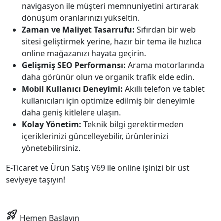
navigasyon ile müşteri memnuniyetini artırarak
dönüşüm oranlarınızı yükseltin.
Zaman ve Maliyet Tasarrufu:
Sıfırdan bir web
sitesi geliştirmek yerine, hazır bir tema ile hızlıca
online mağazanızı hayata geçirin.
Gelişmiş SEO Performansı:
Arama motorlarında
daha görünür olun ve organik trafik elde edin.
Mobil Kullanıcı Deneyimi:
Akıllı telefon ve tablet
kullanıcıları için optimize edilmiş bir deneyimle
daha geniş kitlelere ulaşın.
Kolay Yönetim:
Teknik bilgi gerektirmeden
içeriklerinizi güncelleyebilir, ürünlerinizi
yönetebilirsiniz.
E-Ticaret ve Ürün Satış V69 ile online işinizi bir üst
seviyeye taşıyın!
rocket_launch
Hemen Başlayın