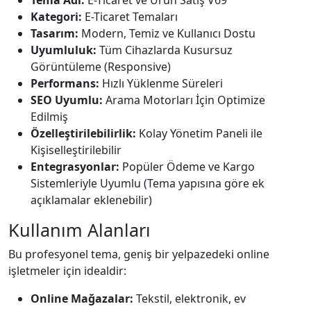
Tema Adı:
E-Ticaret ve Ürün Satış V69
Kategori:
E-Ticaret Temaları
Tasarım:
Modern, Temiz ve Kullanıcı Dostu
Uyumluluk:
Tüm Cihazlarda Kusursuz
Görüntüleme (Responsive)
Performans:
Hızlı Yüklenme Süreleri
SEO Uyumlu:
Arama Motorları İçin Optimize
Edilmiş
Özelleştirilebilirlik:
Kolay Yönetim Paneli ile
Kişiselleştirilebilir
Entegrasyonlar:
Popüler Ödeme ve Kargo
Sistemleriyle Uyumlu (Tema yapısına göre ek
açıklamalar eklenebilir)
Kullanım Alanları
Bu profesyonel tema, geniş bir yelpazedeki online
işletmeler için idealdir:
Online Mağazalar:
Tekstil, elektronik, ev