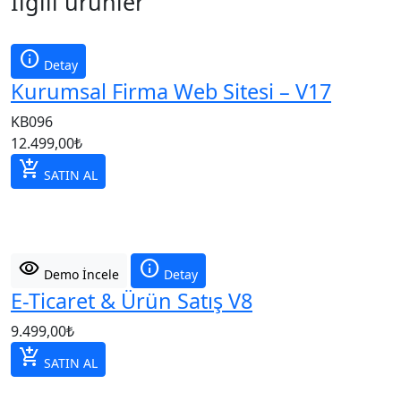
İlgili ürünler
info
Detay
Kurumsal Firma Web Sitesi – V17
KB096
12.499,00
₺
add_shopping_cart
SATIN AL
visibility
info
Demo İncele
Detay
E-Ticaret & Ürün Satış V8
9.499,00
₺
add_shopping_cart
SATIN AL