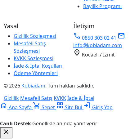
Bayilik Programı
Yasal
İletişim
phone
mail
Gizlilik Sözleşmesi
0850 303 02 41
Mesafeli Satış
info@kobiadam.com
Sözleşmesi
location_on
Kocaeli / İzmit
KVKK Sözleşmesi
İade & İptal Koşulları
Ödeme Yöntemleri
© 2026
Kobiadam
. Tüm hakları saklıdır.
Gizlilik
Mesafeli Satış
KVKK
İade & İptal
home
shopping_cart
grid_view
login
Ana Sayfa
Sepet
Site Bul
Giriş Yap
Canlı Destek
Genellikle anında yanıt verir
close