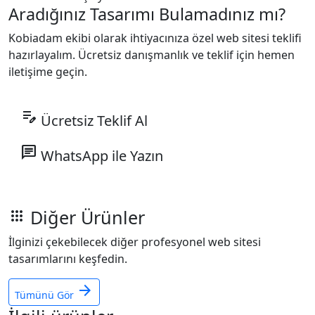
Aradığınız Tasarımı Bulamadınız mı?
Kobiadam ekibi olarak ihtiyacınıza özel web sitesi teklifi
hazırlayalım. Ücretsiz danışmanlık ve teklif için hemen
iletişime geçin.
edit_note
Ücretsiz Teklif Al
chat
WhatsApp ile Yazın
Diğer Ürünler
apps
İlginizi çekebilecek diğer profesyonel web sitesi
tasarımlarını keşfedin.
arrow_forward
Tümünü Gör