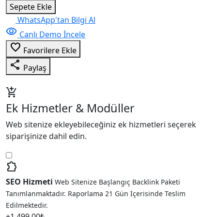
Sepete Ekle
WhatsApp'tan Bilgi Al
visibility
Canlı Demo İncele
favorite_border
Favorilere Ekle
share
Paylaş
add_shopping_cart
Ek Hizmetler & Modüller
Web sitenize ekleyebileceğiniz ek hizmetleri seçerek
siparişinize dahil edin.
extension
SEO Hizmeti
Web Sitenize Başlangıç Backlink Paketi
Tanımlanmaktadır. Raporlama 21 Gün İçerisinde Teslim
Edilmektedir.
+
1.499,00
₺