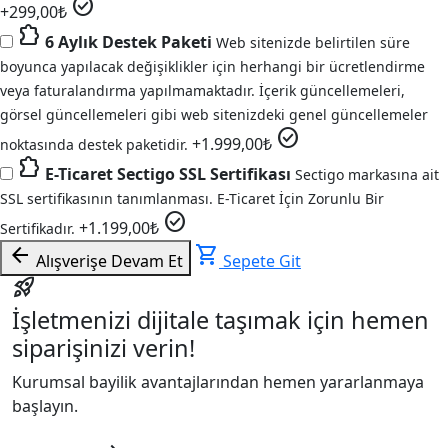
check_circle
+
299,00
₺
extension
6 Aylık Destek Paketi
Web sitenizde belirtilen süre
boyunca yapılacak değişiklikler için herhangi bir ücretlendirme
veya faturalandırma yapılmamaktadır. İçerik güncellemeleri,
görsel güncellemeleri gibi web sitenizdeki genel güncellemeler
check_circle
+
1.999,00
₺
noktasında destek paketidir.
extension
E-Ticaret Sectigo SSL Sertifikası
Sectigo markasına ait
SSL sertifikasının tanımlanması. E-Ticaret İçin Zorunlu Bir
check_circle
+
1.199,00
₺
Sertifikadır.
arrow_back
shopping_cart
Alışverişe Devam Et
Sepete Git
rocket_launch
İşletmenizi dijitale taşımak için hemen
siparişinizi verin!
Kurumsal bayilik avantajlarından hemen yararlanmaya
başlayın.