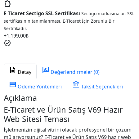
extension
E-Ticaret Sectigo SSL Sertifikası
Sectigo markasına ait SSL
sertifikasının tanımlanması. E-Ticaret İçin Zorunlu Bir
Sertifikadır.
+
1.199,00
₺
check_circle
description
rate_review
Detay
Değerlendirmeler (0)
credit_card
account_balance
Ödeme Yöntemleri
Taksit Seçenekleri
Açıklama
E-Ticaret ve Ürün Satış V69 Hazır
Web Sitesi Teması
İşletmenizin dijital vitrini olacak profesyonel bir çözüm
mü arıyorsunuz? E-Ticaret ve Ürün Satış V69 hazır web