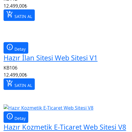
12.499,00
₺
add_shopping_cart
SATIN AL
info
Detay
Hazır İlan Sitesi Web Sitesi V1
KB106
12.499,00
₺
add_shopping_cart
SATIN AL
info
Detay
Hazır Kozmetik E-Ticaret Web Sitesi V8