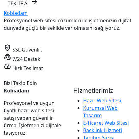
arrow_forward
TEKLİF AL
Kobiadam
Profesyonel web sitesi çözümleri ile işletmenizin dijital
dünyada güçlü bir şekilde var olmasını sağlıyoruz.
verified_user
SSL Güvenlik
support_agent
7/24 Destek
speed
Hızlı Teslimat
Bizi Takip Edin
Hizmetlerimiz
Kobiadam
Hazır Web Sitesi
Profesyonel ve uygun
Kurumsal Web
fiyatlı hazır web sitesi
Tasarım
satışı yapan güvenilir
E-Ticaret Web Sitesi
firma. İşletmenizi dijitale
Backlink Hizmeti
taşıyoruz.
Tanıtım Yazısı