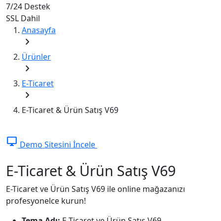
7/24
Destek
SSL
Dahil
Anasayfa
chevron_right
Ürünler
chevron_right
E-Ticaret
chevron_right
E-Ticaret & Ürün Satış V69
desktop_windows
Demo Sitesini İncele
E-Ticaret & Ürün Satış V69
E-Ticaret ve Ürün Satış V69 ile online mağazanızı
profesyonelce kurun!
Tema Adı:
E-Ticaret ve Ürün Satış V69