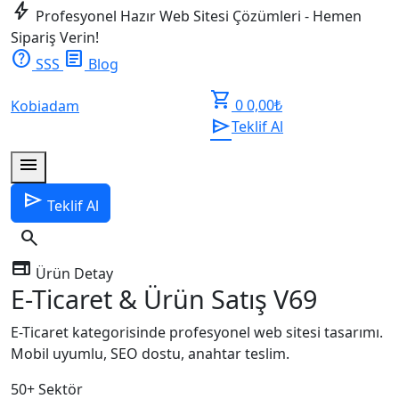
bolt
Profesyonel Hazır Web Sitesi Çözümleri - Hemen
Sipariş Verin!
help
article
SSS
Blog
shopping_cart
0
0,00
₺
Kobiadam
send
Teklif Al
menu
send
Teklif Al
search
web
Ürün Detay
E-Ticaret & Ürün Satış V69
E-Ticaret kategorisinde profesyonel web sitesi tasarımı.
Mobil uyumlu, SEO dostu, anahtar teslim.
50+
Sektör