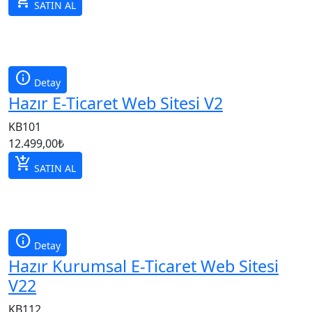
add_shopping_cart
SATIN AL
info
Detay
Hazır E-Ticaret Web Sitesi V2
KB101
12.499,00
₺
add_shopping_cart
SATIN AL
info
Detay
Hazır Kurumsal E-Ticaret Web Sitesi
V22
KB112