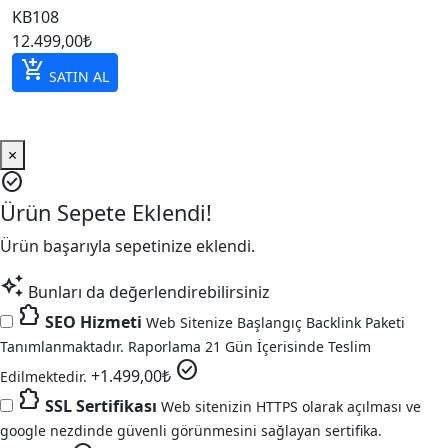
KB108
12.499,00
₺
add_shopping_cart
SATIN AL
×
check_circle
Ürün Sepete Eklendi!
Ürün başarıyla sepetinize eklendi.
auto_awesome
Bunları da değerlendirebilirsiniz
extension
SEO Hizmeti
Web Sitenize Başlangıç Backlink Paketi
Tanımlanmaktadır. Raporlama 21 Gün İçerisinde Teslim
check_circle
+
1.499,00
₺
Edilmektedir.
extension
SSL Sertifikası
Web sitenizin HTTPS olarak açılması ve
google nezdinde güvenli görünmesini sağlayan sertifika.