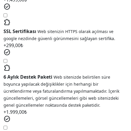
check_circle
extension
SSL Sertifikası
Web sitenizin HTTPS olarak açılması ve
google nezdinde güvenli görünmesini sağlayan sertifika.
+
299,00
₺
check_circle
extension
6 Aylık Destek Paketi
Web sitenizde belirtilen süre
boyunca yapılacak değişiklikler için herhangi bir
ücretlendirme veya faturalandırma yapılmamaktadır. İçerik
güncellemeleri, görsel güncellemeleri gibi web sitenizdeki
genel güncellemeler noktasında destek paketidir.
+
1.999,00
₺
check_circle