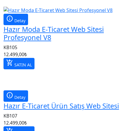
info
Detay
Hazır Moda E-Ticaret Web Sitesi
Profesyonel V8
KB105
12.499,00
₺
add_shopping_cart
SATIN AL
info
Detay
Hazır E-Ticaret Ürün Satış Web Sitesi
KB107
12.499,00
₺