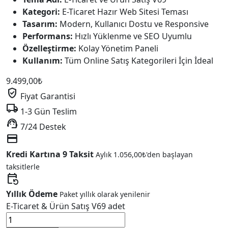
Kategori:
E-Ticaret Hazır Web Sitesi Teması
Tasarım:
Modern, Kullanıcı Dostu ve Responsive
Performans:
Hızlı Yüklenme ve SEO Uyumlu
Özelleştirme:
Kolay Yönetim Paneli
Kullanım:
Tüm Online Satış Kategorileri İçin İdeal
9.499,00
₺
verified_user
Fiyat Garantisi
local_shipping
1-3 Gün Teslim
support_agent
7/24 Destek
credit_card
Kredi Kartına 9 Taksit
Aylık
1.056,00
₺
'den başlayan
taksitlerle
event_repeat
Yıllık Ödeme
Paket yıllık olarak yenilenir
E-Ticaret & Ürün Satış V69 adet