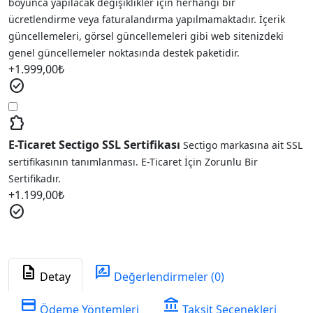
boyunca yapılacak değişiklikler için herhangi bir
ücretlendirme veya faturalandırma yapılmamaktadır. İçerik
güncellemeleri, görsel güncellemeleri gibi web sitenizdeki
genel güncellemeler noktasında destek paketidir.
+
1.999,00
₺
check_circle
extension
E-Ticaret Sectigo SSL Sertifikası
Sectigo markasına ait SSL
sertifikasının tanımlanması. E-Ticaret İçin Zorunlu Bir
Sertifikadır.
+
1.199,00
₺
check_circle
description
rate_review
Detay
Değerlendirmeler (0)
credit_card
account_balance
Ödeme Yöntemleri
Taksit Seçenekleri