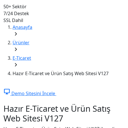
50+
Sektör
7/24
Destek
SSL
Dahil
Anasayfa
chevron_right
Ürünler
chevron_right
E-Ticaret
chevron_right
Hazır E-Ticaret ve Ürün Satış Web Sitesi V127
desktop_windows
Demo Sitesini İncele
Hazır E-Ticaret ve Ürün Satış
Web Sitesi V127