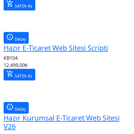
add_shopping_cart
SATIN AL
info
Detay
Hazır E-Ticaret Web Sitesi Scripti
KB104
12.499,00
₺
add_shopping_cart
SATIN AL
info
Detay
Hazır Kurumsal E-Ticaret Web Sitesi
V26