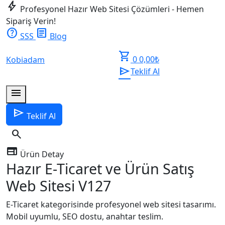
bolt
Profesyonel Hazır Web Sitesi Çözümleri - Hemen
Sipariş Verin!
help
article
SSS
Blog
shopping_cart
0
0,00
₺
Kobiadam
send
Teklif Al
menu
send
Teklif Al
search
web
Ürün Detay
Hazır E-Ticaret ve Ürün Satış
Web Sitesi V127
E-Ticaret kategorisinde profesyonel web sitesi tasarımı.
Mobil uyumlu, SEO dostu, anahtar teslim.