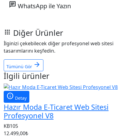
chat
WhatsApp ile Yazın
Diğer Ürünler
apps
İlginizi çekebilecek diğer profesyonel web sitesi
tasarımlarını keşfedin.
arrow_forward
Tümünü Gör
İlgili ürünler
info
Detay
Hazır Moda E-Ticaret Web Sitesi
Profesyonel V8
KB105
12.499,00
₺