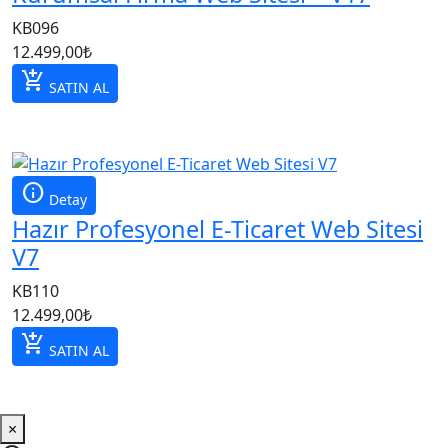
KB096
12.499,00
₺
add_shopping_cart
SATIN AL
info
Detay
Hazır Profesyonel E-Ticaret Web Sitesi
V7
KB110
12.499,00
₺
add_shopping_cart
SATIN AL
×