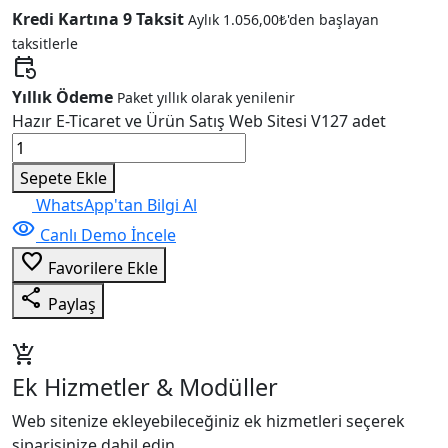
Kredi Kartına 9 Taksit
Aylık
1.056,00
₺
'den başlayan
taksitlerle
event_repeat
Yıllık Ödeme
Paket yıllık olarak yenilenir
Hazır E-Ticaret ve Ürün Satış Web Sitesi V127 adet
Sepete Ekle
WhatsApp'tan Bilgi Al
visibility
Canlı Demo İncele
favorite_border
Favorilere Ekle
share
Paylaş
add_shopping_cart
Ek Hizmetler & Modüller
Web sitenize ekleyebileceğiniz ek hizmetleri seçerek
siparişinize dahil edin.