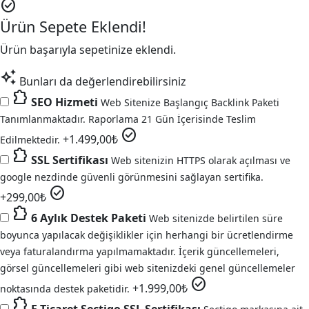
check_circle
Ürün Sepete Eklendi!
Ürün başarıyla sepetinize eklendi.
auto_awesome
Bunları da değerlendirebilirsiniz
extension
SEO Hizmeti
Web Sitenize Başlangıç Backlink Paketi
Tanımlanmaktadır. Raporlama 21 Gün İçerisinde Teslim
check_circle
+
1.499,00
₺
Edilmektedir.
extension
SSL Sertifikası
Web sitenizin HTTPS olarak açılması ve
google nezdinde güvenli görünmesini sağlayan sertifika.
check_circle
+
299,00
₺
extension
6 Aylık Destek Paketi
Web sitenizde belirtilen süre
boyunca yapılacak değişiklikler için herhangi bir ücretlendirme
veya faturalandırma yapılmamaktadır. İçerik güncellemeleri,
görsel güncellemeleri gibi web sitenizdeki genel güncellemeler
check_circle
+
1.999,00
₺
noktasında destek paketidir.
extension