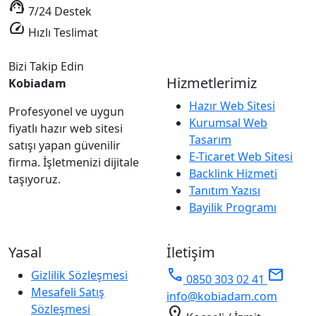
support_agent
7/24 Destek
speed
Hızlı Teslimat
Bizi Takip Edin
Hizmetlerimiz
Kobiadam
Hazır Web Sitesi
Profesyonel ve uygun
Kurumsal Web
fiyatlı hazır web sitesi
Tasarım
satışı yapan güvenilir
E-Ticaret Web Sitesi
firma. İşletmenizi dijitale
Backlink Hizmeti
taşıyoruz.
Tanıtım Yazısı
Bayilik Programı
Yasal
İletişim
phone
mail
Gizlilik Sözleşmesi
0850 303 02 41
Mesafeli Satış
info@kobiadam.com
Sözleşmesi
location_on