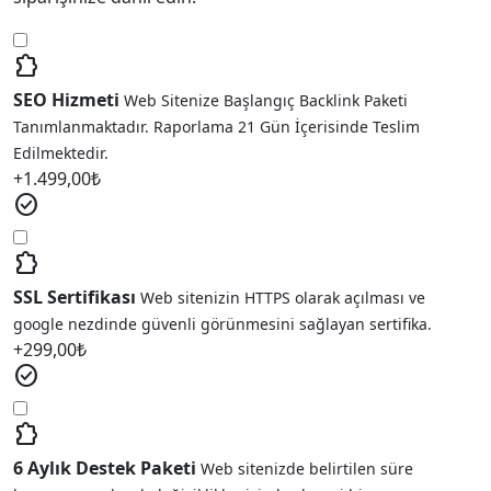
extension
SEO Hizmeti
Web Sitenize Başlangıç Backlink Paketi
Tanımlanmaktadır. Raporlama 21 Gün İçerisinde Teslim
Edilmektedir.
+
1.499,00
₺
check_circle
extension
SSL Sertifikası
Web sitenizin HTTPS olarak açılması ve
google nezdinde güvenli görünmesini sağlayan sertifika.
+
299,00
₺
check_circle
extension
6 Aylık Destek Paketi
Web sitenizde belirtilen süre