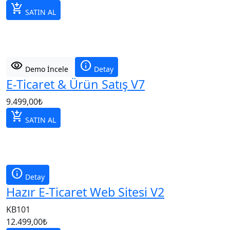
add_shopping_cart
SATIN AL
visibility
info
Demo İncele
Detay
E-Ticaret & Ürün Satış V7
9.499,00
₺
add_shopping_cart
SATIN AL
info
Detay
Hazır E-Ticaret Web Sitesi V2
KB101
12.499,00
₺