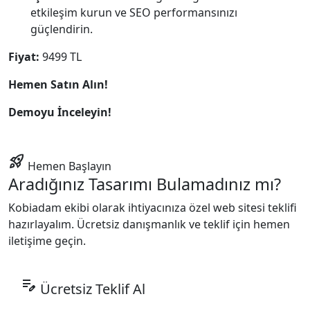
etkileşim kurun ve SEO performansınızı
güçlendirin.
Fiyat:
9499 TL
Hemen Satın Alın!
Demoyu İnceleyin!
rocket_launch
Hemen Başlayın
Aradığınız Tasarımı Bulamadınız mı?
Kobiadam ekibi olarak ihtiyacınıza özel web sitesi teklifi
hazırlayalım. Ücretsiz danışmanlık ve teklif için hemen
iletişime geçin.
edit_note
Ücretsiz Teklif Al