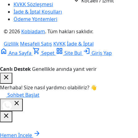
Kocaeli / İzmit
KVKK Sözleşmesi
İade & İptal Koşulları
Ödeme Yöntemleri
© 2026
Kobiadam
. Tüm hakları saklıdır.
Gizlilik
Mesafeli Satış
KVKK
İade & İptal
home
shopping_cart
grid_view
login
Ana Sayfa
Sepet
Site Bul
Giriş Yap
Canlı Destek
Genellikle anında yanıt verir
close
Merhaba! Size nasıl yardımcı olabiliriz? 👋
Sohbet Başlat
close
close
E-Ticaret
E-Ticaret & Ürün Satış V31
9.499,00
₺