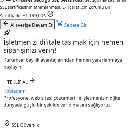
E-Ticaret Sectigo SSL Sertifikası
Sectigo markasına ait
SSL sertifikasının tanımlanması. E-Ticaret İçin Zorunlu Bir
check_circle
+
1.199,00
₺
Sertifikadır.
arrow_back
shopping_cart
Alışverişe Devam Et
Sepete Git
rocket_launch
İşletmenizi dijitale taşımak için hemen
siparişinizi verin!
Kurumsal bayilik avantajlarından hemen yararlanmaya
başlayın.
arrow_forward
TEKLİF AL
Kobiadam
Profesyonel web sitesi çözümleri ile işletmenizin dijital
dünyada güçlü bir şekilde var olmasını sağlıyoruz.
verified_user
SSL Güvenlik