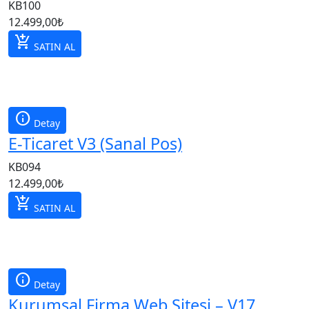
KB100
12.499,00
₺
add_shopping_cart
SATIN AL
info
Detay
E-Ticaret V3 (Sanal Pos)
KB094
12.499,00
₺
add_shopping_cart
SATIN AL
info
Detay
Kurumsal Firma Web Sitesi – V17