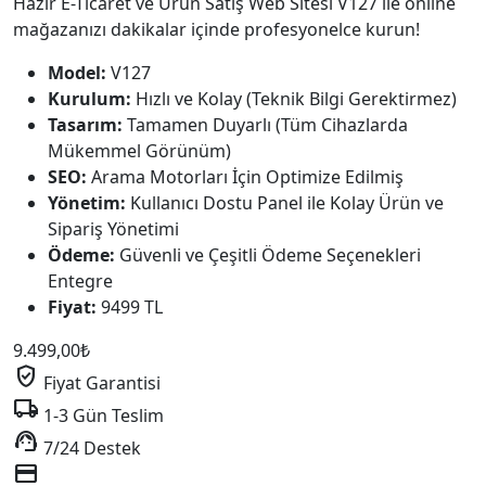
Hazır E-Ticaret ve Ürün Satış Web Sitesi V127 ile online
mağazanızı dakikalar içinde profesyonelce kurun!
Model:
V127
Kurulum:
Hızlı ve Kolay (Teknik Bilgi Gerektirmez)
Tasarım:
Tamamen Duyarlı (Tüm Cihazlarda
Mükemmel Görünüm)
SEO:
Arama Motorları İçin Optimize Edilmiş
Yönetim:
Kullanıcı Dostu Panel ile Kolay Ürün ve
Sipariş Yönetimi
Ödeme:
Güvenli ve Çeşitli Ödeme Seçenekleri
Entegre
Fiyat:
9499 TL
9.499,00
₺
verified_user
Fiyat Garantisi
local_shipping
1-3 Gün Teslim
support_agent
7/24 Destek
credit_card