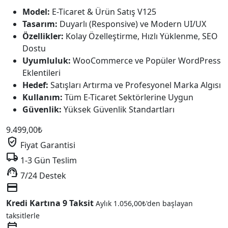
Model:
E-Ticaret & Ürün Satış V125
Tasarım:
Duyarlı (Responsive) ve Modern UI/UX
Özellikler:
Kolay Özelleştirme, Hızlı Yüklenme, SEO
Dostu
Uyumluluk:
WooCommerce ve Popüler WordPress
Eklentileri
Hedef:
Satışları Artırma ve Profesyonel Marka Algısı
Kullanım:
Tüm E-Ticaret Sektörlerine Uygun
Güvenlik:
Yüksek Güvenlik Standartları
9.499,00
₺
verified_user
Fiyat Garantisi
local_shipping
1-3 Gün Teslim
support_agent
7/24 Destek
credit_card
Kredi Kartına 9 Taksit
Aylık
1.056,00
₺
'den başlayan
taksitlerle
event_repeat