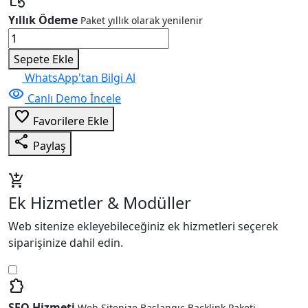
Yıllık Ödeme
Paket yıllık olarak yenilenir
E-
Ticaret
Sepete Ekle
&
WhatsApp'tan Bilgi Al
Ürün
visibility
Canlı Demo İncele
Satış
favorite_border
V125
Favorilere Ekle
adet
share
Paylaş
add_shopping_cart
Ek Hizmetler & Modüller
Web sitenize ekleyebileceğiniz ek hizmetleri seçerek
siparişinize dahil edin.
extension
SEO Hizmeti
Web Sitenize Başlangıç Backlink Paketi