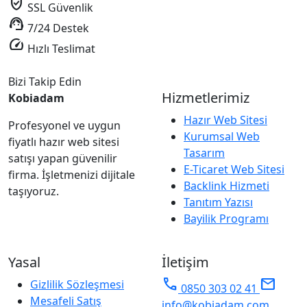
verified_user
SSL Güvenlik
support_agent
7/24 Destek
speed
Hızlı Teslimat
Bizi Takip Edin
Hizmetlerimiz
Kobiadam
Hazır Web Sitesi
Profesyonel ve uygun
Kurumsal Web
fiyatlı hazır web sitesi
Tasarım
satışı yapan güvenilir
E-Ticaret Web Sitesi
firma. İşletmenizi dijitale
Backlink Hizmeti
taşıyoruz.
Tanıtım Yazısı
Bayilik Programı
Yasal
İletişim
phone
mail
Gizlilik Sözleşmesi
0850 303 02 41
Mesafeli Satış
info@kobiadam.com