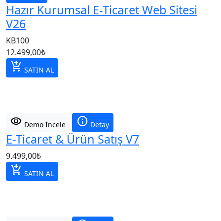
Hazır Kurumsal E-Ticaret Web Sitesi
V26
KB100
12.499,00
₺
add_shopping_cart
SATIN AL
visibility
info
Demo İncele
Detay
E-Ticaret & Ürün Satış V7
9.499,00
₺
add_shopping_cart
SATIN AL