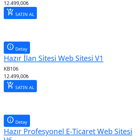
12.499,00
₺
add_shopping_cart
SATIN AL
info
Detay
Hazır İlan Sitesi Web Sitesi V1
KB106
12.499,00
₺
add_shopping_cart
SATIN AL
info
Detay
Hazır Profesyonel E-Ticaret Web Sitesi