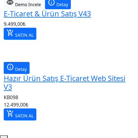
visibility
info
Demo İncele
Detay
E-Ticaret & Ürün Satış V43
9.499,00
₺
add_shopping_cart
SATIN AL
info
Detay
Hazır Ürün Satış E-Ticaret Web Sitesi
V3
KB098
12.499,00
₺
add_shopping_cart
SATIN AL