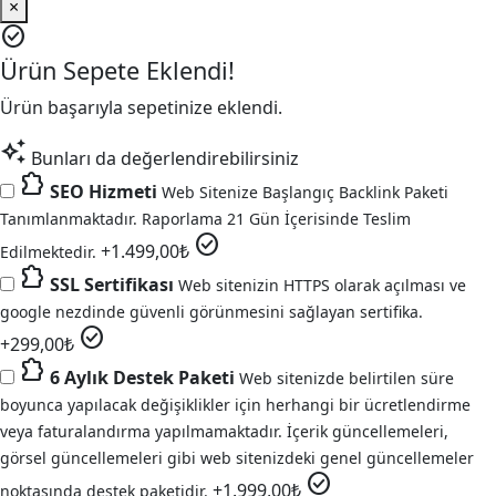
×
check_circle
Ürün Sepete Eklendi!
Ürün başarıyla sepetinize eklendi.
auto_awesome
Bunları da değerlendirebilirsiniz
extension
SEO Hizmeti
Web Sitenize Başlangıç Backlink Paketi
Tanımlanmaktadır. Raporlama 21 Gün İçerisinde Teslim
check_circle
+
1.499,00
₺
Edilmektedir.
extension
SSL Sertifikası
Web sitenizin HTTPS olarak açılması ve
google nezdinde güvenli görünmesini sağlayan sertifika.
check_circle
+
299,00
₺
extension
6 Aylık Destek Paketi
Web sitenizde belirtilen süre
boyunca yapılacak değişiklikler için herhangi bir ücretlendirme
veya faturalandırma yapılmamaktadır. İçerik güncellemeleri,
görsel güncellemeleri gibi web sitenizdeki genel güncellemeler
check_circle
+
1.999,00
₺
noktasında destek paketidir.