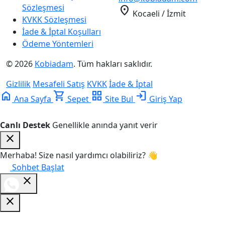
Sözleşmesi
location_on
Kocaeli / İzmit
KVKK Sözleşmesi
İade & İptal Koşulları
Ödeme Yöntemleri
© 2026
Kobiadam
. Tüm hakları saklıdır.
Gizlilik
Mesafeli Satış
KVKK
İade & İptal
home
shopping_cart
grid_view
login
Ana Sayfa
Sepet
Site Bul
Giriş Yap
Canlı Destek
Genellikle anında yanıt verir
close
Merhaba! Size nasıl yardımcı olabiliriz? 👋
Sohbet Başlat
close
close