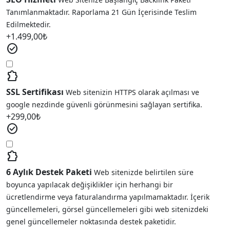
Tanımlanmaktadır. Raporlama 21 Gün İçerisinde Teslim
Edilmektedir.
+
1.499,00
₺
check_circle
extension
SSL Sertifikası
Web sitenizin HTTPS olarak açılması ve
google nezdinde güvenli görünmesini sağlayan sertifika.
+
299,00
₺
check_circle
extension
6 Aylık Destek Paketi
Web sitenizde belirtilen süre
boyunca yapılacak değişiklikler için herhangi bir
ücretlendirme veya faturalandırma yapılmamaktadır. İçerik
güncellemeleri, görsel güncellemeleri gibi web sitenizdeki
genel güncellemeler noktasında destek paketidir.