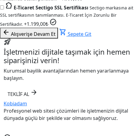
extension
E-Ticaret Sectigo SSL Sertifikası
Sectigo markasına ait
SSL sertifikasının tanımlanması. E-Ticaret İçin Zorunlu Bir
check_circle
+
1.199,00
₺
Sertifikadır.
arrow_back
shopping_cart
Alışverişe Devam Et
Sepete Git
rocket_launch
İşletmenizi dijitale taşımak için hemen
siparişinizi verin!
Kurumsal bayilik avantajlarından hemen yararlanmaya
başlayın.
arrow_forward
TEKLİF AL
Kobiadam
Profesyonel web sitesi çözümleri ile işletmenizin dijital
dünyada güçlü bir şekilde var olmasını sağlıyoruz.