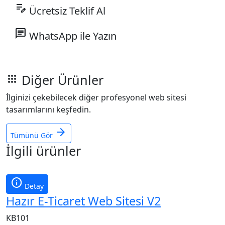
edit_note
Ücretsiz Teklif Al
chat
WhatsApp ile Yazın
Diğer Ürünler
apps
İlginizi çekebilecek diğer profesyonel web sitesi
tasarımlarını keşfedin.
arrow_forward
Tümünü Gör
İlgili ürünler
info
Detay
Hazır E-Ticaret Web Sitesi V2
KB101