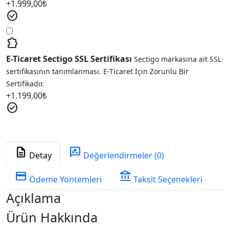
+
1.999,00
₺
check_circle
extension
E-Ticaret Sectigo SSL Sertifikası
Sectigo markasına ait SSL
sertifikasının tanımlanması. E-Ticaret İçin Zorunlu Bir
Sertifikadır.
+
1.199,00
₺
check_circle
description
rate_review
Detay
Değerlendirmeler (0)
credit_card
account_balance
Ödeme Yöntemleri
Taksit Seçenekleri
Açıklama
Ürün Hakkında