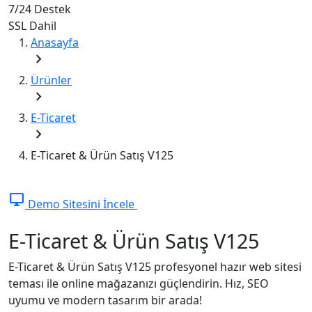
7/24
Destek
SSL
Dahil
Anasayfa
chevron_right
Ürünler
chevron_right
E-Ticaret
chevron_right
E-Ticaret & Ürün Satış V125
desktop_windows
Demo Sitesini İncele
E-Ticaret & Ürün Satış V125
E-Ticaret & Ürün Satış V125 profesyonel hazır web sitesi
teması ile online mağazanızı güçlendirin. Hız, SEO
uyumu ve modern tasarım bir arada!