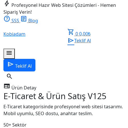
bolt
Profesyonel Hazır Web Sitesi Çözümleri - Hemen
Sipariş Verin!
help
article
SSS
Blog
shopping_cart
0
0,00
₺
Kobiadam
send
Teklif Al
menu
send
Teklif Al
search
web
Ürün Detay
E-Ticaret & Ürün Satış V125
E-Ticaret kategorisinde profesyonel web sitesi tasarımı.
Mobil uyumlu, SEO dostu, anahtar teslim.
50+
Sektör