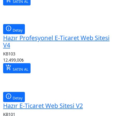
SATIN AL
info
Detay
Hazır Profesyonel E-Ticaret Web Sitesi
V4
KB103
12.499,00
₺
add_shopping_cart
SATIN AL
info
Detay
Hazır E-Ticaret Web Sitesi V2
KB101