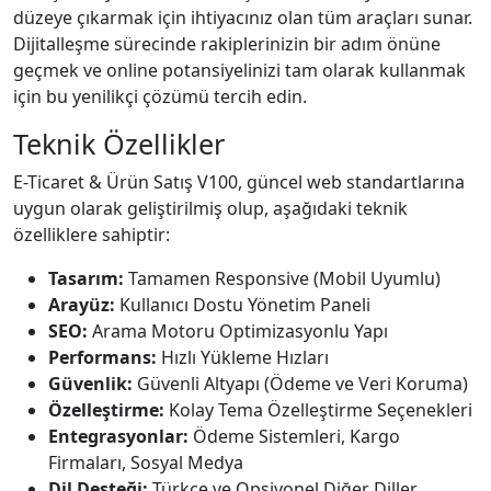
düzeye çıkarmak için ihtiyacınız olan tüm araçları sunar.
Dijitalleşme sürecinde rakiplerinizin bir adım önüne
geçmek ve online potansiyelinizi tam olarak kullanmak
için bu yenilikçi çözümü tercih edin.
Teknik Özellikler
E-Ticaret & Ürün Satış V100, güncel web standartlarına
uygun olarak geliştirilmiş olup, aşağıdaki teknik
özelliklere sahiptir:
Tasarım:
Tamamen Responsive (Mobil Uyumlu)
Arayüz:
Kullanıcı Dostu Yönetim Paneli
SEO:
Arama Motoru Optimizasyonlu Yapı
Performans:
Hızlı Yükleme Hızları
Güvenlik:
Güvenli Altyapı (Ödeme ve Veri Koruma)
Özelleştirme:
Kolay Tema Özelleştirme Seçenekleri
Entegrasyonlar:
Ödeme Sistemleri, Kargo
Firmaları, Sosyal Medya
Dil Desteği:
Türkçe ve Opsiyonel Diğer Diller