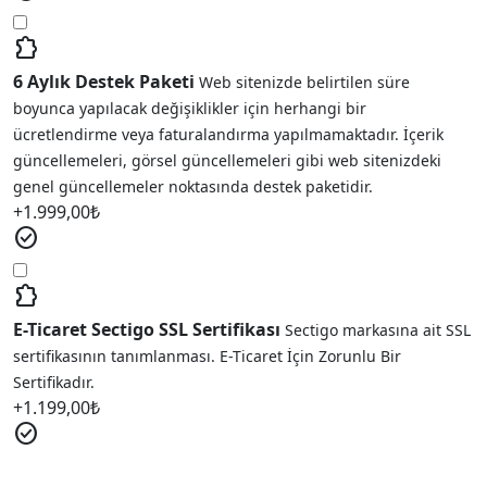
extension
6 Aylık Destek Paketi
Web sitenizde belirtilen süre
boyunca yapılacak değişiklikler için herhangi bir
ücretlendirme veya faturalandırma yapılmamaktadır. İçerik
güncellemeleri, görsel güncellemeleri gibi web sitenizdeki
genel güncellemeler noktasında destek paketidir.
+
1.999,00
₺
check_circle
extension
E-Ticaret Sectigo SSL Sertifikası
Sectigo markasına ait SSL
sertifikasının tanımlanması. E-Ticaret İçin Zorunlu Bir
Sertifikadır.
+
1.199,00
₺
check_circle