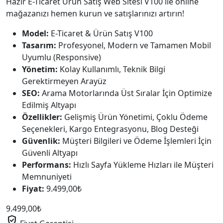
Hazır E-Ticaret Ürün Satış Web Sitesi V100 ile online
mağazanızı hemen kurun ve satışlarınızı artırın!
Model:
E-Ticaret & Ürün Satış V100
Tasarım:
Profesyonel, Modern ve Tamamen Mobil
Uyumlu (Responsive)
Yönetim:
Kolay Kullanımlı, Teknik Bilgi
Gerektirmeyen Arayüz
SEO:
Arama Motorlarında Üst Sıralar İçin Optimize
Edilmiş Altyapı
Özellikler:
Gelişmiş Ürün Yönetimi, Çoklu Ödeme
Seçenekleri, Kargo Entegrasyonu, Blog Desteği
Güvenlik:
Müşteri Bilgileri ve Ödeme İşlemleri İçin
Güvenli Altyapı
Performans:
Hızlı Sayfa Yükleme Hızları ile Müşteri
Memnuniyeti
Fiyat:
9.499,00₺
9.499,00
₺
verified_user