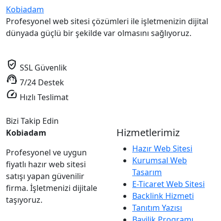
Kobiadam
Profesyonel web sitesi çözümleri ile işletmenizin dijital
dünyada güçlü bir şekilde var olmasını sağlıyoruz.
verified_user
SSL Güvenlik
support_agent
7/24 Destek
speed
Hızlı Teslimat
Bizi Takip Edin
Hizmetlerimiz
Kobiadam
Hazır Web Sitesi
Profesyonel ve uygun
Kurumsal Web
fiyatlı hazır web sitesi
Tasarım
satışı yapan güvenilir
E-Ticaret Web Sitesi
firma. İşletmenizi dijitale
Backlink Hizmeti
taşıyoruz.
Tanıtım Yazısı
Bayilik Programı