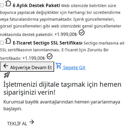
extension
6 Aylık Destek Paketi
Web sitenizde belirtilen süre
boyunca yapılacak değişiklikler için herhangi bir ücretlendirme
veya faturalandırma yapılmamaktadır. İçerik güncellemeleri,
görsel güncellemeleri gibi web sitenizdeki genel güncellemeler
check_circle
+
1.999,00
₺
noktasında destek paketidir.
extension
E-Ticaret Sectigo SSL Sertifikası
Sectigo markasına ait
SSL sertifikasının tanımlanması. E-Ticaret İçin Zorunlu Bir
check_circle
+
1.199,00
₺
Sertifikadır.
arrow_back
shopping_cart
Alışverişe Devam Et
Sepete Git
rocket_launch
İşletmenizi dijitale taşımak için hemen
siparişinizi verin!
Kurumsal bayilik avantajlarından hemen yararlanmaya
başlayın.
arrow_forward
TEKLİF AL