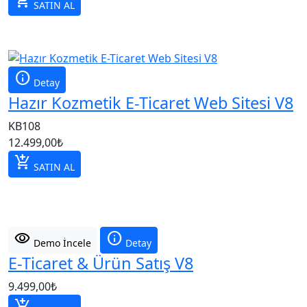
add_shopping_cart
SATIN AL
info
Detay
Hazır Kozmetik E-Ticaret Web Sitesi V8
KB108
12.499,00
₺
add_shopping_cart
SATIN AL
visibility
info
Demo İncele
Detay
E-Ticaret & Ürün Satış V8
9.499,00
₺
add_shopping_cart