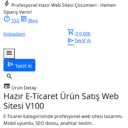
bolt
Profesyonel Hazır Web Sitesi Çözümleri - Hemen
Sipariş Verin!
help
article
SSS
Blog
shopping_cart
0
0,00
₺
Kobiadam
send
Teklif Al
menu
send
Teklif Al
search
web
Ürün Detay
Hazır E-Ticaret Ürün Satış Web
Sitesi V100
E-Ticaret kategorisinde profesyonel web sitesi tasarımı.
Mobil uyumlu, SEO dostu, anahtar teslim.