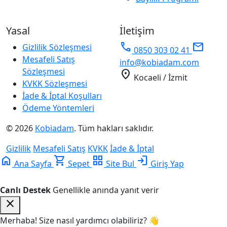
Yasal
İletişim
phone
mail
Gizlilik Sözleşmesi
0850 303 02 41
Mesafeli Satış
info@kobiadam.com
Sözleşmesi
location_on
Kocaeli / İzmit
KVKK Sözleşmesi
İade & İptal Koşulları
Ödeme Yöntemleri
© 2026
Kobiadam
. Tüm hakları saklıdır.
Gizlilik
Mesafeli Satış
KVKK
İade & İptal
home
shopping_cart
grid_view
login
Ana Sayfa
Sepet
Site Bul
Giriş Yap
Canlı Destek
Genellikle anında yanıt verir
close
Merhaba! Size nasıl yardımcı olabiliriz? 👋