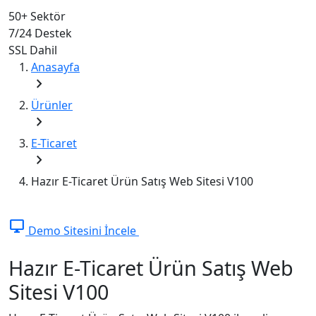
50+
Sektör
7/24
Destek
SSL
Dahil
Anasayfa
chevron_right
Ürünler
chevron_right
E-Ticaret
chevron_right
Hazır E-Ticaret Ürün Satış Web Sitesi V100
desktop_windows
Demo Sitesini İncele
Hazır E-Ticaret Ürün Satış Web
Sitesi V100