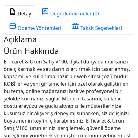
description
rate_review
Detay
Değerlendirmeler (0)
credit_card
account_balance
Ödeme Yöntemleri
Taksit Seçenekleri
Açıklama
Ürün Hakkında
E-Ticaret & Ürün Satış V100, dijital dünyada markanızı
öne çıkarmak ve satışlarınızı artırmak için tasarlanmış,
kapsamlı ve kullanıma hazır bir web sitesi çözümüdür.
KOBİ’ler ve yeni girişimciler için özel olarak geliştirilen
bu tema, online mağazanızı hızlı ve profesyonel bir
şekilde kurmanızı sağlar. Modern tasarımı, kullanıcı
dostu arayüzü ve güçlü altyapısı ile müşterilerinize
kusursuz bir alışveriş deneyimi sunarken, siz de işinizi
büyütmenin keyfini çıkarabilirsiniz. E-Ticaret & Ürün
Satış V100, ürünlerinizi sergilemek, güvenli ödeme
süreçlerini yönetmek ve müşteri memnuniyetini en üst