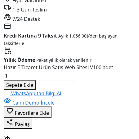
Fiyat Garantisi
local_shipping
1-3 Gün Teslim
support_agent
7/24 Destek
credit_card
Kredi Kartına 9 Taksit
Aylık
1.056,00
₺
'den başlayan
taksitlerle
event_repeat
Yıllık Ödeme
Paket yıllık olarak yenilenir
Hazır E-Ticaret Ürün Satış Web Sitesi V100 adet
Sepete Ekle
WhatsApp'tan Bilgi Al
visibility
Canlı Demo İncele
favorite_border
Favorilere Ekle
share
Paylaş