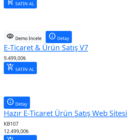
add_shopping_cart
SATIN AL
visibility
info
Demo İncele
Detay
E-Ticaret & Ürün Satış V7
9.499,00
₺
add_shopping_cart
SATIN AL
info
Detay
Hazır E-Ticaret Ürün Satış Web Sitesi
KB107
12.499,00
₺