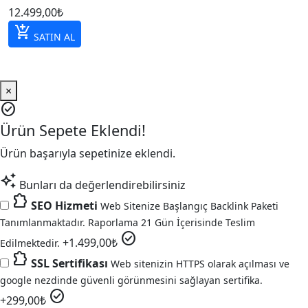
12.499,00
₺
add_shopping_cart
SATIN AL
×
check_circle
Ürün Sepete Eklendi!
Ürün başarıyla sepetinize eklendi.
auto_awesome
Bunları da değerlendirebilirsiniz
extension
SEO Hizmeti
Web Sitenize Başlangıç Backlink Paketi
Tanımlanmaktadır. Raporlama 21 Gün İçerisinde Teslim
check_circle
+
1.499,00
₺
Edilmektedir.
extension
SSL Sertifikası
Web sitenizin HTTPS olarak açılması ve
google nezdinde güvenli görünmesini sağlayan sertifika.
check_circle
+
299,00
₺