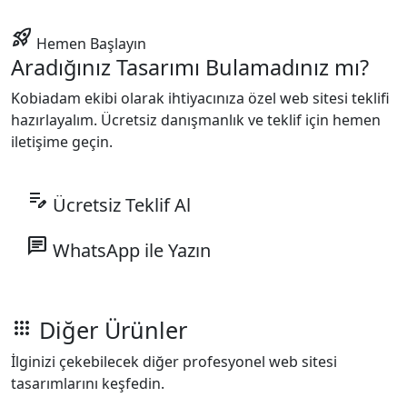
rocket_launch
Hemen Başlayın
Aradığınız Tasarımı Bulamadınız mı?
Kobiadam ekibi olarak ihtiyacınıza özel web sitesi teklifi
hazırlayalım. Ücretsiz danışmanlık ve teklif için hemen
iletişime geçin.
edit_note
Ücretsiz Teklif Al
chat
WhatsApp ile Yazın
Diğer Ürünler
apps
İlginizi çekebilecek diğer profesyonel web sitesi
tasarımlarını keşfedin.