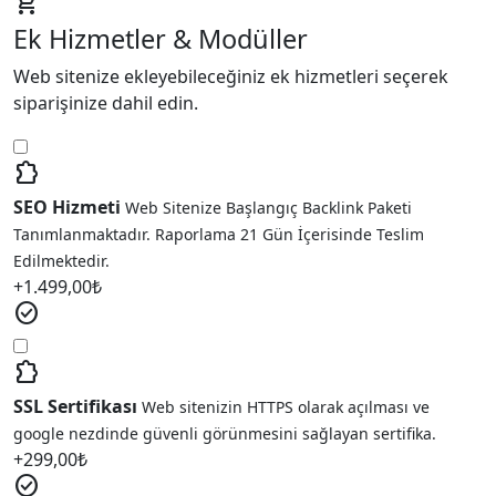
add_shopping_cart
Ek Hizmetler & Modüller
Web sitenize ekleyebileceğiniz ek hizmetleri seçerek
siparişinize dahil edin.
extension
SEO Hizmeti
Web Sitenize Başlangıç Backlink Paketi
Tanımlanmaktadır. Raporlama 21 Gün İçerisinde Teslim
Edilmektedir.
+
1.499,00
₺
check_circle
extension
SSL Sertifikası
Web sitenizin HTTPS olarak açılması ve
google nezdinde güvenli görünmesini sağlayan sertifika.
+
299,00
₺
check_circle