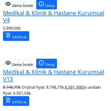
visibility
info
Demo İncele
Detay
Medikal & Klinik & Hastane Kurumsal
V4
5.999,00
₺
add_shopping_cart
SATIN AL
visibility
info
Demo İncele
Detay
Medikal & Klinik & Hastane Kurumsal
V13
8.748,75
₺
Orijinal fiyat: 8.748,75₺.
6.561,56
₺
Şu andaki
fiyat: 6.561,56₺.
add_shopping_cart
SATIN AL