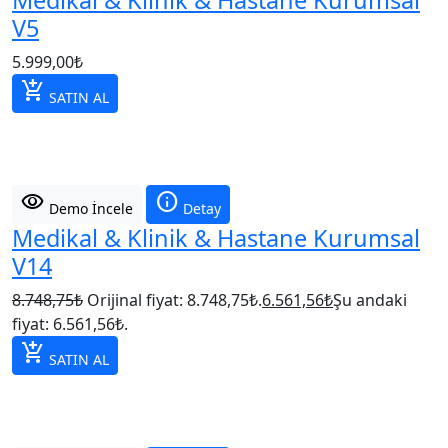
Medikal & Klinik & Hastane Kurumsal
V5
5.999,00
₺
add_shopping_cart
SATIN AL
visibility
info
Demo İncele
Detay
Medikal & Klinik & Hastane Kurumsal
V14
8.748,75
₺
Orijinal fiyat: 8.748,75₺.
6.561,56
₺
Şu andaki
fiyat: 6.561,56₺.
add_shopping_cart
SATIN AL