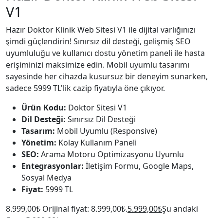
V1
Hazır Doktor Klinik Web Sitesi V1 ile dijital varlığınızı
şimdi güçlendirin! Sınırsız dil desteği, gelişmiş SEO
uyumluluğu ve kullanıcı dostu yönetim paneli ile hasta
erişiminizi maksimize edin. Mobil uyumlu tasarımı
sayesinde her cihazda kusursuz bir deneyim sunarken,
sadece 5999 TL'lik cazip fiyatıyla öne çıkıyor.
Ürün Kodu:
Doktor Sitesi V1
Dil Desteği:
Sınırsız Dil Desteği
Tasarım:
Mobil Uyumlu (Responsive)
Yönetim:
Kolay Kullanım Paneli
SEO:
Arama Motoru Optimizasyonu Uyumlu
Entegrasyonlar:
İletişim Formu, Google Maps,
Sosyal Medya
Fiyat:
5999 TL
8.999,00
₺
Orijinal fiyat: 8.999,00₺.
5.999,00
₺
Şu andaki