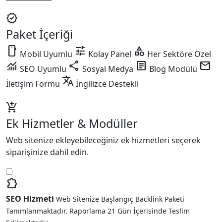
verified
Paket İçeriği
smartphone
tune
category
Mobil Uyumlu
Kolay Panel
Her Sektöre Özel
monitoring
share
article
mail
SEO Uyumlu
Sosyal Medya
Blog Modülü
translate
İletişim Formu
İngilizce Destekli
add_shopping_cart
Ek Hizmetler & Modüller
Web sitenize ekleyebileceğiniz ek hizmetleri seçerek
siparişinize dahil edin.
extension
SEO Hizmeti
Web Sitenize Başlangıç Backlink Paketi
Tanımlanmaktadır. Raporlama 21 Gün İçerisinde Teslim