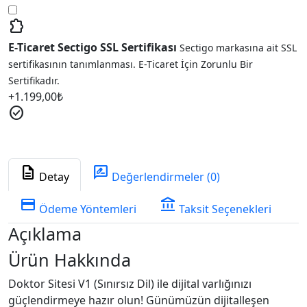
extension
E-Ticaret Sectigo SSL Sertifikası
Sectigo markasına ait SSL
sertifikasının tanımlanması. E-Ticaret İçin Zorunlu Bir
Sertifikadır.
+
1.199,00
₺
check_circle
description
rate_review
Detay
Değerlendirmeler (0)
credit_card
account_balance
Ödeme Yöntemleri
Taksit Seçenekleri
Açıklama
Ürün Hakkında
Doktor Sitesi V1 (Sınırsız Dil) ile dijital varlığınızı
güçlendirmeye hazır olun! Günümüzün dijitalleşen