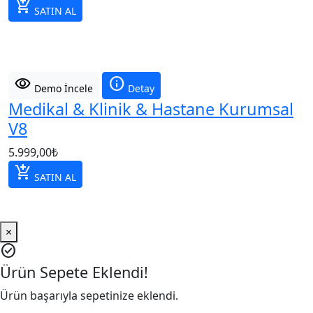
add_shopping_cart
SATIN AL
visibility
info
Demo İncele
Detay
Medikal & Klinik & Hastane Kurumsal
V8
5.999,00
₺
add_shopping_cart
SATIN AL
×
check_circle
Ürün Sepete Eklendi!
Ürün başarıyla sepetinize eklendi.