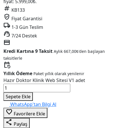
fiyat: 5.999,00₺.
tag
KB133
verified_user
Fiyat Garantisi
local_shipping
1-3 Gün Teslim
support_agent
7/24 Destek
credit_card
Kredi Kartına 9 Taksit
Aylık
667,00
₺
'den başlayan
taksitlerle
event_repeat
Yıllık Ödeme
Paket yıllık olarak yenilenir
Hazır Doktor Klinik Web Sitesi V1 adet
Sepete Ekle
WhatsApp'tan Bilgi Al
favorite_border
Favorilere Ekle
share
Paylaş