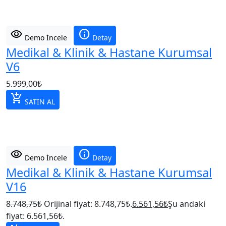
visibility
info
Demo İncele
Detay
Medikal & Klinik & Hastane Kurumsal
V6
5.999,00
₺
add_shopping_cart
SATIN AL
visibility
info
Demo İncele
Detay
Medikal & Klinik & Hastane Kurumsal
V16
8.748,75
₺
Orijinal fiyat: 8.748,75₺.
6.561,56
₺
Şu andaki
fiyat: 6.561,56₺.