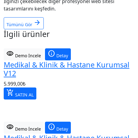
İlginizi çekebilecek diğer profesyonel web sitesi
tasarımlarını keşfedin.
arrow_forward
Tümünü Gör
İlgili ürünler
visibility
info
Demo İncele
Detay
Medikal & Klinik & Hastane Kurumsal
V12
5.999,00
₺
add_shopping_cart
SATIN AL
visibility
info
Demo İncele
Detay