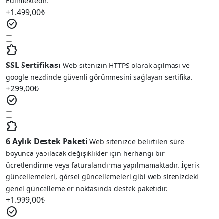
Edilmektedir.
+
1.499,00
₺
check_circle
extension
SSL Sertifikası
Web sitenizin HTTPS olarak açılması ve
google nezdinde güvenli görünmesini sağlayan sertifika.
+
299,00
₺
check_circle
extension
6 Aylık Destek Paketi
Web sitenizde belirtilen süre
boyunca yapılacak değişiklikler için herhangi bir
ücretlendirme veya faturalandırma yapılmamaktadır. İçerik
güncellemeleri, görsel güncellemeleri gibi web sitenizdeki
genel güncellemeler noktasında destek paketidir.
+
1.999,00
₺
check_circle