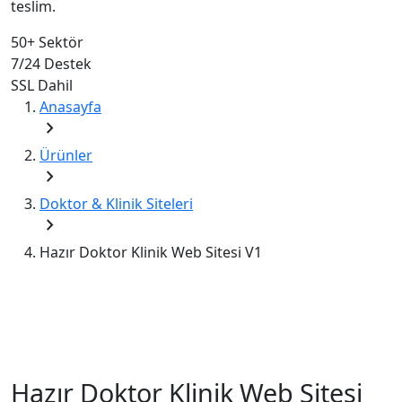
teslim.
50+
Sektör
7/24
Destek
SSL
Dahil
Anasayfa
chevron_right
Ürünler
chevron_right
Doktor & Klinik Siteleri
chevron_right
Hazır Doktor Klinik Web Sitesi V1
Hazır Doktor Klinik Web Sitesi