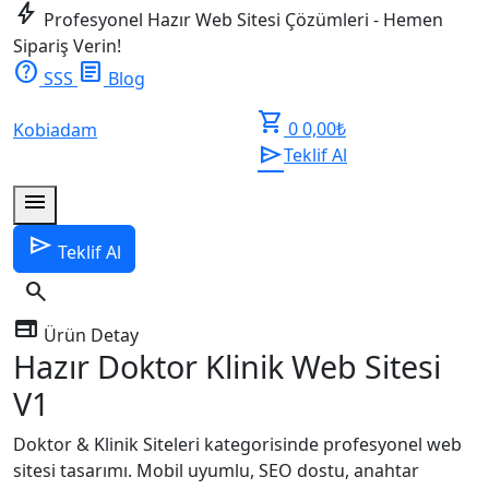
bolt
Profesyonel Hazır Web Sitesi Çözümleri - Hemen
Sipariş Verin!
help
article
SSS
Blog
shopping_cart
0
0,00
₺
Kobiadam
send
Teklif Al
menu
send
Teklif Al
search
web
Ürün Detay
Hazır Doktor Klinik Web Sitesi
V1
Doktor & Klinik Siteleri kategorisinde profesyonel web
sitesi tasarımı. Mobil uyumlu, SEO dostu, anahtar