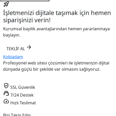
rocket_launch
İşletmenizi dijitale taşımak için hemen
siparişinizi verin!
Kurumsal bayilik avantajlarından hemen yararlanmaya
başlayın.
arrow_forward
TEKLİF AL
Kobiadam
Profesyonel web sitesi çözümleri ile işletmenizin dijital
dünyada güçlü bir şekilde var olmasını sağlıyoruz.
verified_user
SSL Güvenlik
support_agent
7/24 Destek
speed
Hızlı Teslimat
Bizi Takip Edin