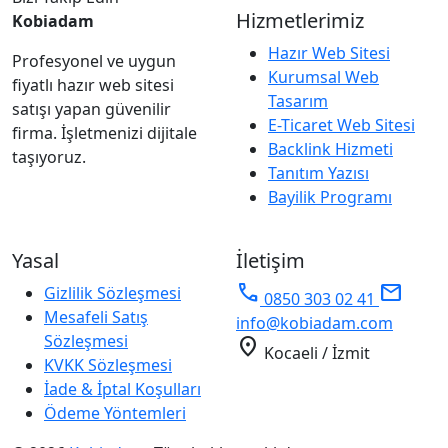
Hizmetlerimiz
Kobiadam
Hazır Web Sitesi
Profesyonel ve uygun
Kurumsal Web
fiyatlı hazır web sitesi
Tasarım
satışı yapan güvenilir
E-Ticaret Web Sitesi
firma. İşletmenizi dijitale
Backlink Hizmeti
taşıyoruz.
Tanıtım Yazısı
Bayilik Programı
Yasal
İletişim
phone
mail
Gizlilik Sözleşmesi
0850 303 02 41
Mesafeli Satış
info@kobiadam.com
Sözleşmesi
location_on
Kocaeli / İzmit
KVKK Sözleşmesi
İade & İptal Koşulları
Ödeme Yöntemleri