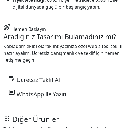
Fiyat Avantajı:
8999 TL yerine sadece 5999 TL ile
dijital dünyada güçlü bir başlangıç yapın.
rocket_launch
Hemen Başlayın
Aradığınız Tasarımı Bulamadınız mı?
Kobiadam ekibi olarak ihtiyacınıza özel web sitesi teklifi
hazırlayalım. Ücretsiz danışmanlık ve teklif için hemen
iletişime geçin.
edit_note
Ücretsiz Teklif Al
chat
WhatsApp ile Yazın
Diğer Ürünler
apps