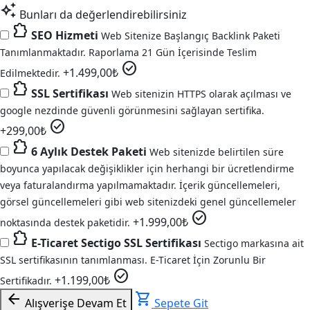
auto_awesome
Bunları da değerlendirebilirsiniz
extension
SEO Hizmeti
Web Sitenize Başlangıç Backlink Paketi
Tanımlanmaktadır. Raporlama 21 Gün İçerisinde Teslim
check_circle
+
1.499,00
₺
Edilmektedir.
extension
SSL Sertifikası
Web sitenizin HTTPS olarak açılması ve
google nezdinde güvenli görünmesini sağlayan sertifika.
check_circle
+
299,00
₺
extension
6 Aylık Destek Paketi
Web sitenizde belirtilen süre
boyunca yapılacak değişiklikler için herhangi bir ücretlendirme
veya faturalandırma yapılmamaktadır. İçerik güncellemeleri,
görsel güncellemeleri gibi web sitenizdeki genel güncellemeler
check_circle
+
1.999,00
₺
noktasında destek paketidir.
extension
E-Ticaret Sectigo SSL Sertifikası
Sectigo markasına ait
SSL sertifikasının tanımlanması. E-Ticaret İçin Zorunlu Bir
check_circle
+
1.199,00
₺
Sertifikadır.
arrow_back
shopping_cart
Alışverişe Devam Et
Sepete Git