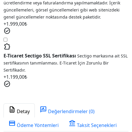
ücretlendirme veya faturalandırma yapılmamaktadır. İçerik
güncellemeleri, görsel güncellemeleri gibi web sitenizdeki
genel güncellemeler noktasında destek paketidir.
+
1.999,00
₺
check_circle
extension
E-Ticaret Sectigo SSL Sertifikası
Sectigo markasına ait SSL
sertifikasının tanımlanması. E-Ticaret İçin Zorunlu Bir
Sertifikadır.
+
1.199,00
₺
check_circle
description
rate_review
Detay
Değerlendirmeler (0)
credit_card
account_balance
Ödeme Yöntemleri
Taksit Seçenekleri