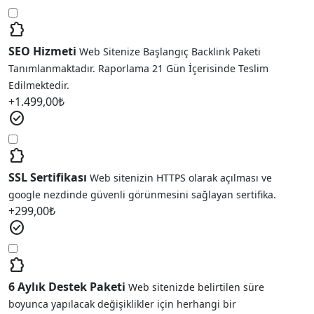
extension
SEO Hizmeti
Web Sitenize Başlangıç Backlink Paketi
Tanımlanmaktadır. Raporlama 21 Gün İçerisinde Teslim
Edilmektedir.
+
1.499,00
₺
check_circle
extension
SSL Sertifikası
Web sitenizin HTTPS olarak açılması ve
google nezdinde güvenli görünmesini sağlayan sertifika.
+
299,00
₺
check_circle
extension
6 Aylık Destek Paketi
Web sitenizde belirtilen süre
boyunca yapılacak değişiklikler için herhangi bir