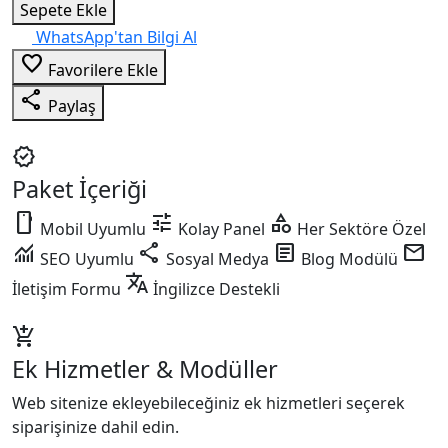
Sepete Ekle
WhatsApp'tan Bilgi Al
favorite_border
Favorilere Ekle
share
Paylaş
verified
Paket İçeriği
smartphone
tune
category
Mobil Uyumlu
Kolay Panel
Her Sektöre Özel
monitoring
share
article
mail
SEO Uyumlu
Sosyal Medya
Blog Modülü
translate
İletişim Formu
İngilizce Destekli
add_shopping_cart
Ek Hizmetler & Modüller
Web sitenize ekleyebileceğiniz ek hizmetleri seçerek
siparişinize dahil edin.