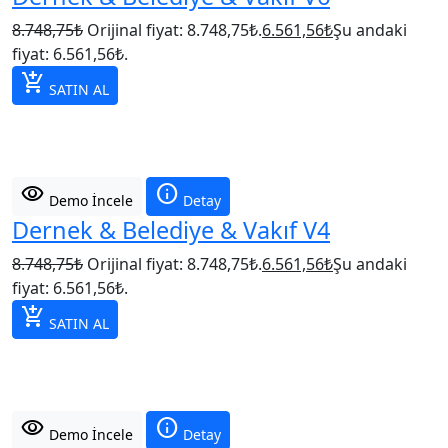
8.748,75
₺
Orijinal fiyat: 8.748,75₺.
6.561,56
₺
Şu andaki
fiyat: 6.561,56₺.
add_shopping_cart
SATIN AL
visibility
info
Demo İncele
Detay
Dernek & Belediye & Vakıf V4
8.748,75
₺
Orijinal fiyat: 8.748,75₺.
6.561,56
₺
Şu andaki
fiyat: 6.561,56₺.
add_shopping_cart
SATIN AL
visibility
info
Demo İncele
Detay