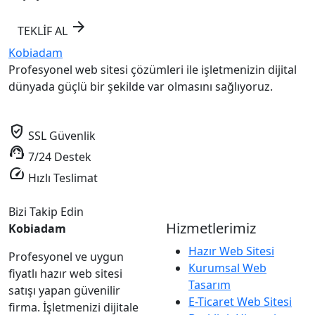
arrow_forward
TEKLİF AL
Kobiadam
Profesyonel web sitesi çözümleri ile işletmenizin dijital
dünyada güçlü bir şekilde var olmasını sağlıyoruz.
verified_user
SSL Güvenlik
support_agent
7/24 Destek
speed
Hızlı Teslimat
Bizi Takip Edin
Hizmetlerimiz
Kobiadam
Hazır Web Sitesi
Profesyonel ve uygun
Kurumsal Web
fiyatlı hazır web sitesi
Tasarım
satışı yapan güvenilir
E-Ticaret Web Sitesi
firma. İşletmenizi dijitale