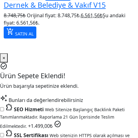
Dernek & Belediye & Vakıf V15
8.748,75
₺
Orijinal fiyat: 8.748,75₺.
6.561,56
₺
Şu andaki
fiyat: 6.561,56₺.
add_shopping_cart
SATIN AL
×
check_circle
Ürün Sepete Eklendi!
Ürün başarıyla sepetinize eklendi.
auto_awesome
Bunları da değerlendirebilirsiniz
extension
SEO Hizmeti
Web Sitenize Başlangıç Backlink Paketi
Tanımlanmaktadır. Raporlama 21 Gün İçerisinde Teslim
check_circle
+
1.499,00
₺
Edilmektedir.
extension
SSL Sertifikası
Web sitenizin HTTPS olarak açılması ve