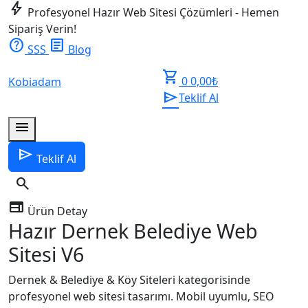
bolt
Profesyonel Hazır Web Sitesi Çözümleri - Hemen
Sipariş Verin!
help
article
SSS
Blog
shopping_cart
0
0,00
₺
Kobiadam
send
Teklif Al
menu
send
Teklif Al
search
web
Ürün Detay
Hazır Dernek Belediye Web
Sitesi V6
Dernek & Belediye & Köy Siteleri kategorisinde
profesyonel web sitesi tasarımı. Mobil uyumlu, SEO