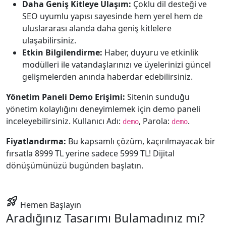
Daha Geniş Kitleye Ulaşım:
Çoklu dil desteği ve
SEO uyumlu yapısı sayesinde hem yerel hem de
uluslararası alanda daha geniş kitlelere
ulaşabilirsiniz.
Etkin Bilgilendirme:
Haber, duyuru ve etkinlik
modülleri ile vatandaşlarınızı ve üyelerinizi güncel
gelişmelerden anında haberdar edebilirsiniz.
Yönetim Paneli Demo Erişimi:
Sitenin sunduğu
yönetim kolaylığını deneyimlemek için demo paneli
inceleyebilirsiniz. Kullanıcı Adı:
, Parola:
.
demo
demo
Fiyatlandırma:
Bu kapsamlı çözüm, kaçırılmayacak bir
fırsatla 8999 TL yerine sadece 5999 TL! Dijital
dönüşümünüzü bugünden başlatın.
rocket_launch
Hemen Başlayın
Aradığınız Tasarımı Bulamadınız mı?