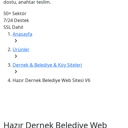
dostu, anahtar teslim.
50+
Sektör
7/24
Destek
SSL
Dahil
Anasayfa
chevron_right
Ürünler
chevron_right
Dernek & Belediye & Köy Siteleri
chevron_right
Hazır Dernek Belediye Web Sitesi V6
Hazır Dernek Belediye Web