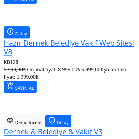
info
Detay
Hazır Dernek Belediye Vakıf Web Sitesi
V8
KB128
8.999,00
₺
Orijinal fiyat: 8.999,00₺.
5.999,00
₺
Şu andaki
fiyat: 5.999,00₺.
add_shopping_cart
SATIN AL
visibility
info
Demo İncele
Detay
Dernek & Belediye & Vakıf V3