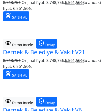
8.748,75
₺
Orijinal fiyat: 8.748,75₺.
6.561,56
₺
Şu andaki
fiyat: 6.561,56₺.
add_shopping_cart
SATIN AL
visibility
info
Demo İncele
Detay
Dernek & Belediye & Vakıf V21
8.748,75
₺
Orijinal fiyat: 8.748,75₺.
6.561,56
₺
Şu andaki
fiyat: 6.561,56₺.
add_shopping_cart
SATIN AL
visibility
info
Demo İncele
Detay
Dernek & Belediye & Vakıf V6