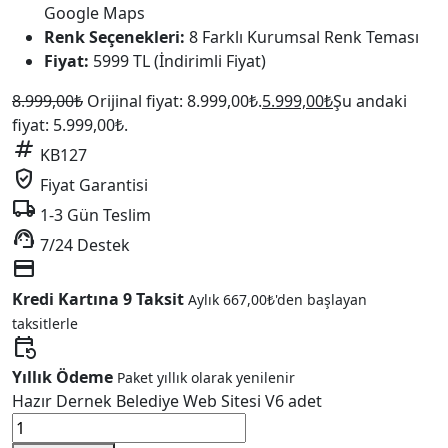
Google Maps
Renk Seçenekleri:
8 Farklı Kurumsal Renk Teması
Fiyat:
5999 TL (İndirimli Fiyat)
8.999,00
₺
Orijinal fiyat: 8.999,00₺.
5.999,00
₺
Şu andaki
fiyat: 5.999,00₺.
tag
KB127
verified_user
Fiyat Garantisi
local_shipping
1-3 Gün Teslim
support_agent
7/24 Destek
credit_card
Kredi Kartına 9 Taksit
Aylık
667,00
₺
'den başlayan
taksitlerle
event_repeat
Yıllık Ödeme
Paket yıllık olarak yenilenir
Hazır Dernek Belediye Web Sitesi V6 adet