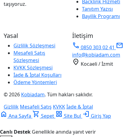
Backlink Hizmeti
taşıyoruz.
Tanıtım Yazısı
Bayilik Programı
Yasal
İletişim
phone
mail
Gizlilik Sözleşmesi
0850 303 02 41
Mesafeli Satış
info@kobiadam.com
Sözleşmesi
location_on
Kocaeli / İzmit
KVKK Sözleşmesi
İade & İptal Koşulları
Ödeme Yöntemleri
© 2026
Kobiadam
. Tüm hakları saklıdır.
Gizlilik
Mesafeli Satış
KVKK
İade & İptal
home
shopping_cart
grid_view
login
Ana Sayfa
Sepet
Site Bul
Giriş Yap
Canlı Destek
Genellikle anında yanıt verir