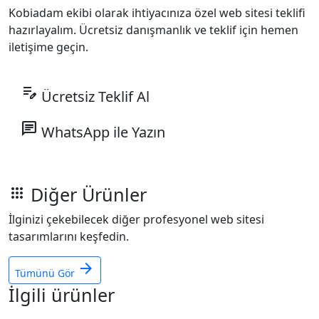
Kobiadam ekibi olarak ihtiyacınıza özel web sitesi teklifi
hazırlayalım. Ücretsiz danışmanlık ve teklif için hemen
iletişime geçin.
edit_note
Ücretsiz Teklif Al
chat
WhatsApp ile Yazın
Diğer Ürünler
apps
İlginizi çekebilecek diğer profesyonel web sitesi
tasarımlarını keşfedin.
arrow_forward
Tümünü Gör
İlgili ürünler