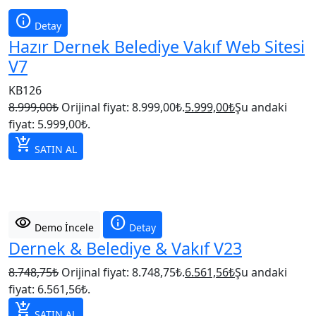
info
Detay
Hazır Dernek Belediye Vakıf Web Sitesi
V7
KB126
8.999,00
₺
Orijinal fiyat: 8.999,00₺.
5.999,00
₺
Şu andaki
fiyat: 5.999,00₺.
add_shopping_cart
SATIN AL
visibility
info
Demo İncele
Detay
Dernek & Belediye & Vakıf V23
8.748,75
₺
Orijinal fiyat: 8.748,75₺.
6.561,56
₺
Şu andaki
fiyat: 6.561,56₺.
add_shopping_cart
SATIN AL