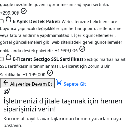
google nezdinde güvenli görünmesini sağlayan sertifika.
check_circle
+
299,00
₺
extension
6 Aylık Destek Paketi
Web sitenizde belirtilen süre
boyunca yapılacak değişiklikler için herhangi bir ücretlendirme
veya faturalandırma yapılmamaktadır. İçerik güncellemeleri,
görsel güncellemeleri gibi web sitenizdeki genel güncellemeler
check_circle
+
1.999,00
₺
noktasında destek paketidir.
extension
E-Ticaret Sectigo SSL Sertifikası
Sectigo markasına ait
SSL sertifikasının tanımlanması. E-Ticaret İçin Zorunlu Bir
check_circle
+
1.199,00
₺
Sertifikadır.
arrow_back
shopping_cart
Alışverişe Devam Et
Sepete Git
rocket_launch
İşletmenizi dijitale taşımak için hemen
siparişinizi verin!
Kurumsal bayilik avantajlarından hemen yararlanmaya
başlayın.