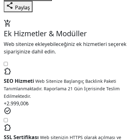
share
Paylaş
add_shopping_cart
Ek Hizmetler & Modüller
Web sitenize ekleyebileceğiniz ek hizmetleri seçerek
siparişinize dahil edin.
extension
SEO Hizmeti
Web Sitenize Başlangıç Backlink Paketi
Tanımlanmaktadır. Raporlama 21 Gün İçerisinde Teslim
Edilmektedir.
+
2.999,00
₺
check_circle
extension
SSL Sertifikası
Web sitenizin HTTPS olarak açılması ve