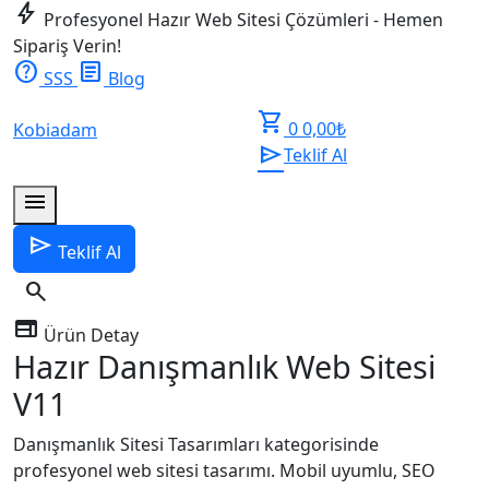
bolt
Profesyonel Hazır Web Sitesi Çözümleri - Hemen
Sipariş Verin!
help
article
SSS
Blog
shopping_cart
0
0,00
₺
Kobiadam
send
Teklif Al
menu
send
Teklif Al
search
web
Ürün Detay
Hazır Danışmanlık Web Sitesi
V11
Danışmanlık Sitesi Tasarımları kategorisinde
profesyonel web sitesi tasarımı. Mobil uyumlu, SEO