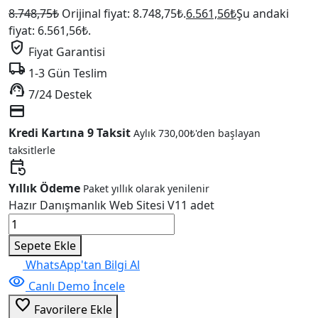
8.748,75
₺
Orijinal fiyat: 8.748,75₺.
6.561,56
₺
Şu andaki
fiyat: 6.561,56₺.
verified_user
Fiyat Garantisi
local_shipping
1-3 Gün Teslim
support_agent
7/24 Destek
credit_card
Kredi Kartına 9 Taksit
Aylık
730,00
₺
'den başlayan
taksitlerle
event_repeat
Yıllık Ödeme
Paket yıllık olarak yenilenir
Hazır Danışmanlık Web Sitesi V11 adet
Sepete Ekle
WhatsApp'tan Bilgi Al
visibility
Canlı Demo İncele
favorite_border
Favorilere Ekle