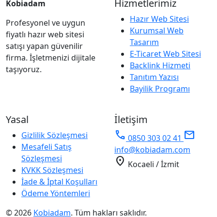
Hizmetlerimiz
Kobiadam
Hazır Web Sitesi
Profesyonel ve uygun
Kurumsal Web
fiyatlı hazır web sitesi
Tasarım
satışı yapan güvenilir
E-Ticaret Web Sitesi
firma. İşletmenizi dijitale
Backlink Hizmeti
taşıyoruz.
Tanıtım Yazısı
Bayilik Programı
Yasal
İletişim
phone
mail
Gizlilik Sözleşmesi
0850 303 02 41
Mesafeli Satış
info@kobiadam.com
Sözleşmesi
location_on
Kocaeli / İzmit
KVKK Sözleşmesi
İade & İptal Koşulları
Ödeme Yöntemleri
© 2026
Kobiadam
. Tüm hakları saklıdır.