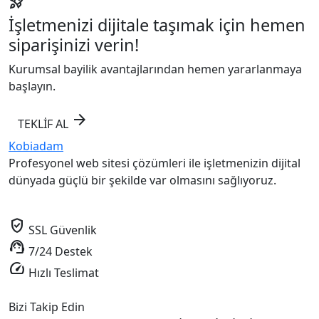
rocket_launch
İşletmenizi dijitale taşımak için hemen
siparişinizi verin!
Kurumsal bayilik avantajlarından hemen yararlanmaya
başlayın.
arrow_forward
TEKLİF AL
Kobiadam
Profesyonel web sitesi çözümleri ile işletmenizin dijital
dünyada güçlü bir şekilde var olmasını sağlıyoruz.
verified_user
SSL Güvenlik
support_agent
7/24 Destek
speed
Hızlı Teslimat
Bizi Takip Edin