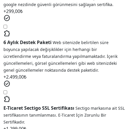
google nezdinde güvenli görünmesini sağlayan sertifika.
+
299,00
₺
check_circle
extension
6 Aylık Destek Paketi
Web sitenizde belirtilen süre
boyunca yapılacak değişiklikler için herhangi bir
ücretlendirme veya faturalandırma yapılmamaktadır. İçerik
güncellemeleri, görsel güncellemeleri gibi web sitenizdeki
genel güncellemeler noktasında destek paketidir.
+
2.499,00
₺
check_circle
extension
E-Ticaret Sectigo SSL Sertifikası
Sectigo markasına ait SSL
sertifikasının tanımlanması. E-Ticaret İçin Zorunlu Bir
Sertifikadır.
+
1.299,00
₺