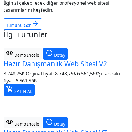
İlginizi çekebilecek diğer profesyonel web sitesi
tasarımlarını keşfedin.
arrow_forward
Tümünü Gör
İlgili ürünler
visibility
info
Demo İncele
Detay
Hazır Danışmanlık Web Sitesi V2
8.748,75
₺
Orijinal fiyat: 8.748,75₺.
6.561,56
₺
Şu andaki
fiyat: 6.561,56₺.
add_shopping_cart
SATIN AL
visibility
info
Demo İncele
Detay