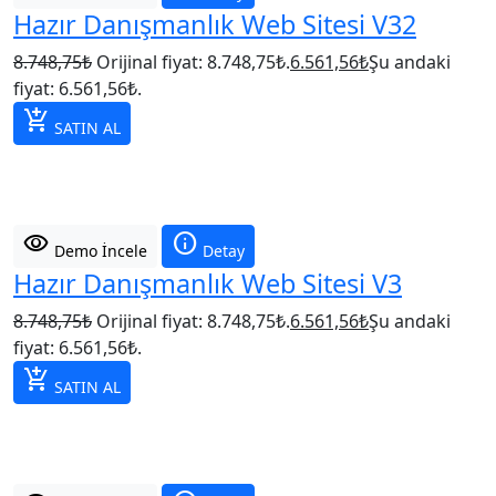
Hazır Danışmanlık Web Sitesi V32
8.748,75
₺
Orijinal fiyat: 8.748,75₺.
6.561,56
₺
Şu andaki
fiyat: 6.561,56₺.
add_shopping_cart
SATIN AL
visibility
info
Demo İncele
Detay
Hazır Danışmanlık Web Sitesi V3
8.748,75
₺
Orijinal fiyat: 8.748,75₺.
6.561,56
₺
Şu andaki
fiyat: 6.561,56₺.
add_shopping_cart
SATIN AL