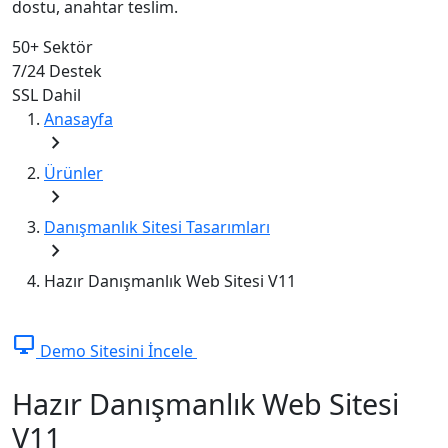
dostu, anahtar teslim.
50+
Sektör
7/24
Destek
SSL
Dahil
Anasayfa
chevron_right
Ürünler
chevron_right
Danışmanlık Sitesi Tasarımları
chevron_right
Hazır Danışmanlık Web Sitesi V11
desktop_windows
Demo Sitesini İncele
Hazır Danışmanlık Web Sitesi
V11