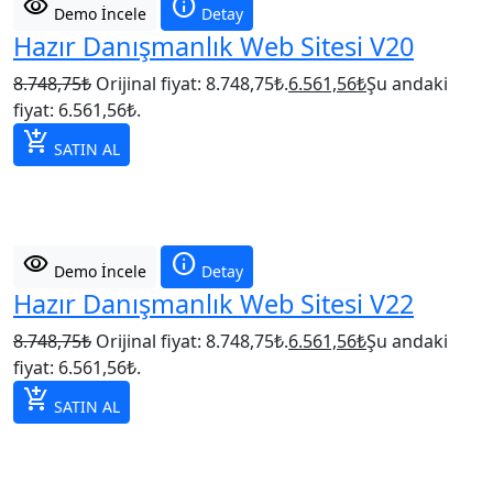
visibility
info
Demo İncele
Detay
Hazır Danışmanlık Web Sitesi V20
8.748,75
₺
Orijinal fiyat: 8.748,75₺.
6.561,56
₺
Şu andaki
fiyat: 6.561,56₺.
add_shopping_cart
SATIN AL
visibility
info
Demo İncele
Detay
Hazır Danışmanlık Web Sitesi V22
8.748,75
₺
Orijinal fiyat: 8.748,75₺.
6.561,56
₺
Şu andaki
fiyat: 6.561,56₺.
add_shopping_cart
SATIN AL