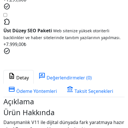
check_circle
extension
Üst Düzey SEO Paketi
Web sitenize yüksek otoriterli
backlinkler ve haber sitelerinde tanıtım yazılarının yapılması.
+
7.999,00
₺
check_circle
description
rate_review
Detay
Değerlendirmeler (0)
credit_card
account_balance
Ödeme Yöntemleri
Taksit Seçenekleri
Açıklama
Ürün Hakkında
Danışmanlık V11 ile dijital dünyada fark yaratmaya hazır