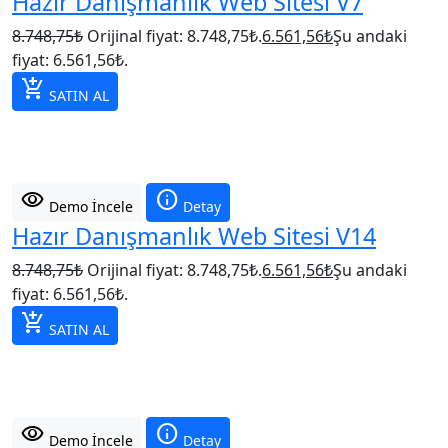
Hazır Danışmanlık Web Sitesi V7
8.748,75
₺
Orijinal fiyat: 8.748,75₺.
6.561,56
₺
Şu andaki
fiyat: 6.561,56₺.
add_shopping_cart
SATIN AL
visibility
info
Demo İncele
Detay
Hazır Danışmanlık Web Sitesi V14
8.748,75
₺
Orijinal fiyat: 8.748,75₺.
6.561,56
₺
Şu andaki
fiyat: 6.561,56₺.
add_shopping_cart
SATIN AL
visibility
info
Demo İncele
Detay