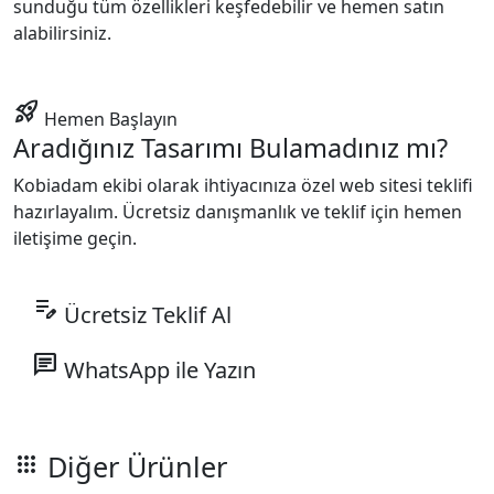
sunduğu tüm özellikleri keşfedebilir ve hemen satın
alabilirsiniz.
rocket_launch
Hemen Başlayın
Aradığınız Tasarımı Bulamadınız mı?
Kobiadam ekibi olarak ihtiyacınıza özel web sitesi teklifi
hazırlayalım. Ücretsiz danışmanlık ve teklif için hemen
iletişime geçin.
edit_note
Ücretsiz Teklif Al
chat
WhatsApp ile Yazın
Diğer Ürünler
apps