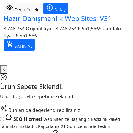
visibility
info
Demo İncele
Detay
Hazır Danışmanlık Web Sitesi V31
8.748,75
₺
Orijinal fiyat: 8.748,75₺.
6.561,56
₺
Şu andaki
fiyat: 6.561,56₺.
add_shopping_cart
SATIN AL
×
check_circle
Ürün Sepete Eklendi!
Ürün başarıyla sepetinize eklendi.
auto_awesome
Bunları da değerlendirebilirsiniz
extension
SEO Hizmeti
Web Sitenize Başlangıç Backlink Paketi
Tanımlanmaktadır. Raporlama 21 Gün İçerisinde Teslim