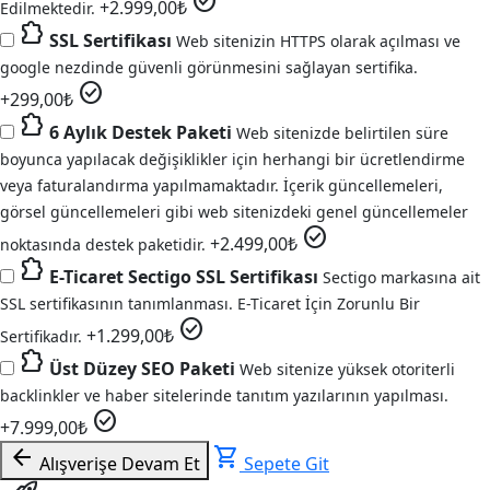
check_circle
+
2.999,00
₺
Edilmektedir.
extension
SSL Sertifikası
Web sitenizin HTTPS olarak açılması ve
google nezdinde güvenli görünmesini sağlayan sertifika.
check_circle
+
299,00
₺
extension
6 Aylık Destek Paketi
Web sitenizde belirtilen süre
boyunca yapılacak değişiklikler için herhangi bir ücretlendirme
veya faturalandırma yapılmamaktadır. İçerik güncellemeleri,
görsel güncellemeleri gibi web sitenizdeki genel güncellemeler
check_circle
+
2.499,00
₺
noktasında destek paketidir.
extension
E-Ticaret Sectigo SSL Sertifikası
Sectigo markasına ait
SSL sertifikasının tanımlanması. E-Ticaret İçin Zorunlu Bir
check_circle
+
1.299,00
₺
Sertifikadır.
extension
Üst Düzey SEO Paketi
Web sitenize yüksek otoriterli
backlinkler ve haber sitelerinde tanıtım yazılarının yapılması.
check_circle
+
7.999,00
₺
arrow_back
shopping_cart
Alışverişe Devam Et
Sepete Git