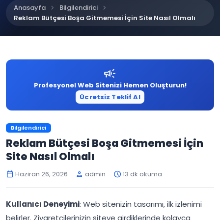
chevron_right
chevron_right
Anasayfa
Bilgilendirici
Reklam Bütçesi Boşa Gitmemesi İçin Site Nasıl Olmalı
campaign
Profesyonel Web Sitenizi Hemen Oluşturun!
Ücretsiz Teklif Al
Bilgilendirici
Reklam Bütçesi Boşa Gitmemesi İçin
Site Nasıl Olmalı
Haziran 26, 2026
admin
13 dk okuma
calendar_today
person
schedule
Kullanıcı Deneyimi
: Web sitenizin tasarımı, ilk izlenimi
belirler. Ziyaretçilerinizin siteye girdiklerinde kolayca