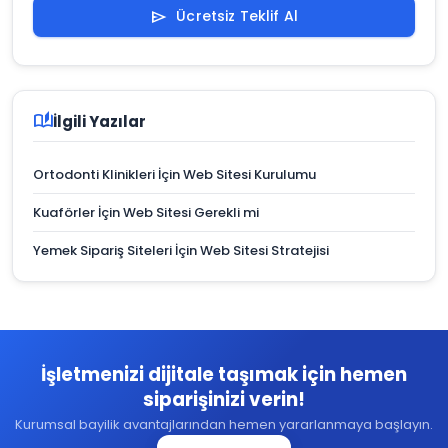
Ücretsiz Teklif Al
send
auto_stories
İlgili Yazılar
Ortodonti Klinikleri İçin Web Sitesi Kurulumu
Kuaförler İçin Web Sitesi Gerekli mi
Yemek Sipariş Siteleri İçin Web Sitesi Stratejisi
İşletmenizi dijitale taşımak için hemen
siparişinizi verin!
Kurumsal bayilik avantajlarından hemen yararlanmaya başlayın.