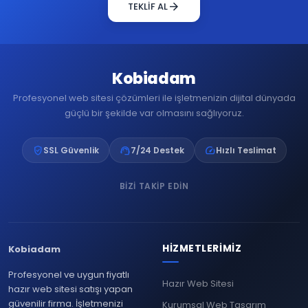
arrow_forward
TEKLİF AL
Kobiadam
Profesyonel web sitesi çözümleri ile işletmenizin dijital dünyada
güçlü bir şekilde var olmasını sağlıyoruz.
verified_user
support_agent
speed
SSL Güvenlik
7/24 Destek
Hızlı Teslimat
BIZI TAKIP EDIN
HIZMETLERIMIZ
Kobiadam
Profesyonel ve uygun fiyatlı
Hazır Web Sitesi
hazır web sitesi satışı yapan
güvenilir firma. İşletmenizi
Kurumsal Web Tasarım