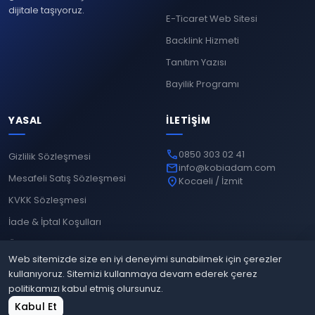
dijitale taşıyoruz.
E-Ticaret Web Sitesi
Backlink Hizmeti
Tanıtım Yazısı
Bayilik Programı
YASAL
İLETIŞIM
phone
0850 303 02 41
Gizlilik Sözleşmesi
mail
info@kobiadam.com
Mesafeli Satış Sözleşmesi
location_on
Kocaeli / İzmit
KVKK Sözleşmesi
İade & İptal Koşulları
Ödeme Yöntemleri
Web sitemizde size en iyi deneyimi sunabilmek için çerezler
kullanıyoruz. Sitemizi kullanmaya devam ederek çerez
politikamızı kabul etmiş olursunuz.
© 2026
Kobiadam
. Tüm hakları saklıdır.
home
shopping_cart
grid_view
login
Kabul Et
Gizlilik
Mesafeli Satış
KVKK
İade & İptal