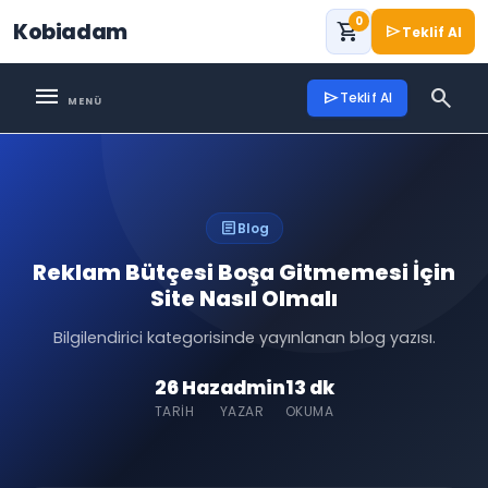
0
Kobiadam
shopping_cart
send
Teklif Al
menu
search
send
Teklif Al
article
Blog
Reklam Bütçesi Boşa Gitmemesi İçin
Site Nasıl Olmalı
Bilgilendirici kategorisinde yayınlanan blog yazısı.
26 Haz
admin
13 dk
TARIH
YAZAR
OKUMA