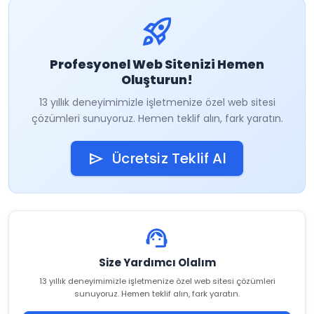
rocket_launch
Profesyonel Web Sitenizi Hemen
Oluşturun!
13 yıllık deneyimimizle işletmenize özel web sitesi
çözümleri sunuyoruz. Hemen teklif alın, fark yaratın.
Ücretsiz Teklif Al
send
support_agent
Size Yardımcı Olalım
13 yıllık deneyimimizle işletmenize özel web sitesi çözümleri
sunuyoruz. Hemen teklif alın, fark yaratın.