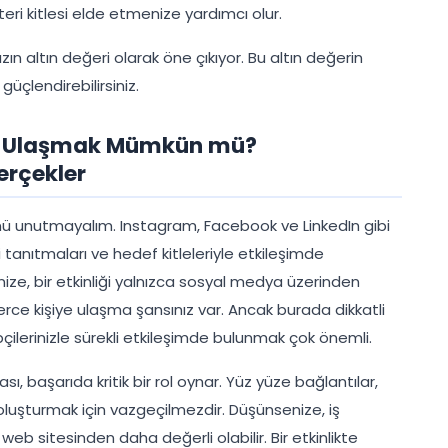
teri kitlesi elde etmenize yardımcı olur.
ın altın değeri olarak öne çıkıyor. Bu altın değerin
üçlendirebilirsiniz.
ya Ulaşmak Mümkün mü?
erçekler
ünü unutmayalım. Instagram, Facebook ve LinkedIn gibi
 tanıtmaları ve hedef kitleleriyle etkileşimde
nize, bir etkinliği yalnızca sosyal medya üzerinden
nlerce kişiye ulaşma şansınız var. Ancak burada dikkatli
kipçilerinizle sürekli etkileşimde bulunmak çok önemli.
ası, başarıda kritik bir rol oynar. Yüz yüze bağlantılar,
oluşturmak için vazgeçilmezdir. Düşünsenize, iş
 web sitesinden daha değerli olabilir. Bir etkinlikte