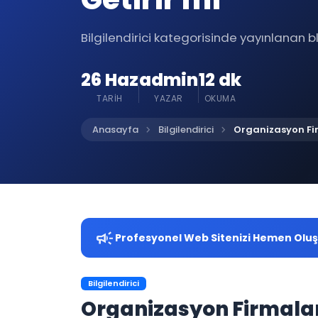
Bilgilendirici kategorisinde yayınlanan bl
26 Haz
admin
12 dk
TARIH
YAZAR
OKUMA
chevron_right
chevron_right
Anasayfa
Bilgilendirici
Organizasyon Firm
campaign
Profesyonel Web Sitenizi Hemen Olu
Bilgilendirici
Organizasyon Firmaları