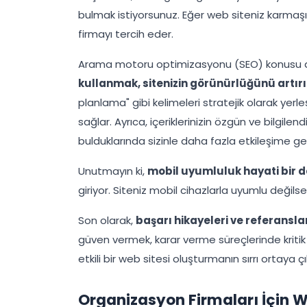
bulmak istiyorsunuz. Eğer web siteniz karmaşı
firmayı tercih eder.
Arama motoru optimizasyonu (SEO) konusu d
kullanmak, sitenizin görünürlüğünü artırı
planlama" gibi kelimeleri stratejik olarak yer
sağlar. Ayrıca, içeriklerinizin özgün ve bilgilend
bulduklarında sizinle daha fazla etkileşime ge
Unutmayın ki,
mobil uyumluluk hayati bir d
giriyor. Siteniz mobil cihazlarla uyumlu değilse,
Son olarak,
başarı hikayeleri ve referansla
güven vermek, karar verme süreçlerinde kritik 
etkili bir web sitesi oluşturmanın sırrı ortaya çı
Organizasyon Firmaları İçin W