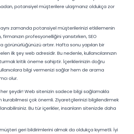
 olmadan, potansiyel müşterilere ulaşmanız oldukça zor
, aynı zamanda potansiyel müşterilerinizi etkilemenin
m, firmanızın profesyonelliğini yansıtırken, SEO
örünürlüğünüzü artırır. Hafta sonu yapılan bir
n ilk şey web adresidir. Bu nedenle, kullanıcılarınızın
urmak kritik öneme sahiptir. İçeriklerinizin doğru
llanıcılara bilgi vermenizi sağlar hem de arama
mcı olur.
 her şeydir! Web sitenizin sadece bilgi sağlamakla
 kurabilmesi çok önemli. Ziyaretçilerinizi bilgilendirmek
llanabilirsiniz. Bu tür içerikler, insanların sitenizde daha
müşteri geri bildirimlerini almak da oldukça kıymetli. İyi