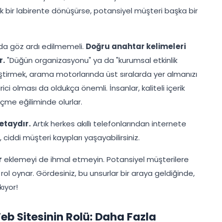
k bir labirente dönüşürse, potansiyel müşteri başka bir
a göz ardı edilmemeli.
Doğru anahtar kelimeleri
r.
"Düğün organizasyonu" ya da "kurumsal etkinlik
leştirmek, arama motorlarında üst sıralarda yer almanızı
irici olması da oldukça önemli. İnsanlar, kaliteli içerik
çme eğiliminde olurlar.
etaydır.
Artık herkes akıllı telefonlarından internete
 ciddi müşteri kayıpları yaşayabilirsiniz.
r
eklemeyi de ihmal etmeyin. Potansiyel müşterilere
rol oynar. Gördesiniz, bu unsurlar bir araya geldiğinde,
kıyor!
eb Sitesinin Rolü: Daha Fazla