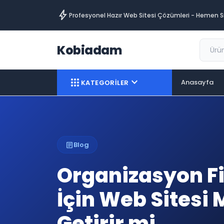
bolt
Profesyonel Hazır Web Sitesi Çözümleri - Hemen Si
Kobiadam
apps
expand_more
Anasayfa
KATEGORİLER
article
Blog
Organizasyon F
İçin Web Sitesi 
Getirir mi