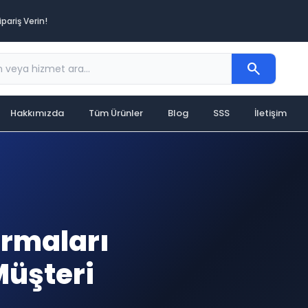
pariş Verin!
search
Hakkımızda
Tüm Ürünler
Blog
SSS
İletişim
irmaları
Müşteri