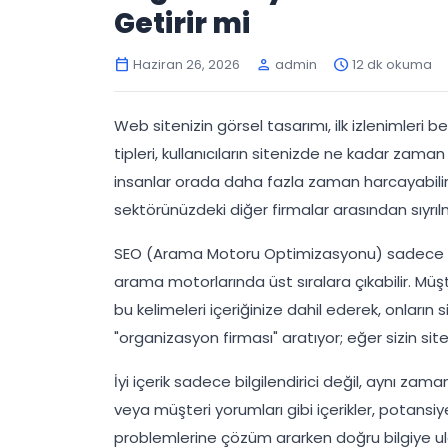
Getirir mi
Haziran 26, 2026
admin
12 dk okuma
calendar_today
person
schedule
Web sitenizin görsel tasarımı, ilk izlenimleri bel
tipleri, kullanıcıların sitenizde ne kadar zaman
insanlar orada daha fazla zaman harcayabilir. 
sektörünüzdeki diğer firmalar arasından sıyrıl
SEO (Arama Motoru Optimizasyonu) sadece bir is
arama motorlarında üst sıralara çıkabilir. Müşt
bu kelimeleri içeriğinize dahil ederek, onların s
"organizasyon firması" aratıyor; eğer sizin siten
İyi içerik sadece bilgilendirici değil, aynı zaman
veya müşteri yorumları gibi içerikler, potansiye
problemlerine çözüm ararken doğru bilgiye ula