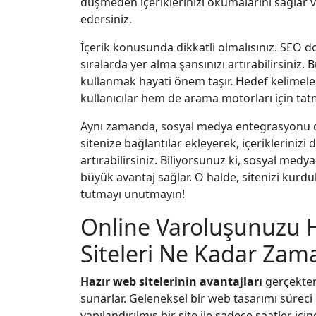
düşmeden içeriklerinizi okumalarını sağlar ve
edersiniz.
İçerik konusunda dikkatli olmalısınız. SEO 
sıralarda yer alma şansınızı artırabilirsiniz
kullanmak hayati önem taşır. Hedef kelimeler
kullanıcılar hem de arama motorları için tatmi
Aynı zamanda, sosyal medya entegrasyonu 
sitenize bağlantılar ekleyerek, içeriklerinizi d
artırabilirsiniz. Biliyorsunuz ki, sosyal med
büyük avantaj sağlar. O halde, sitenizi kurdu
tutmayı unutmayın!
Online Varoluşunuzu H
Siteleri Ne Kadar Za
Hazır web sitelerinin avantajları
gerçekten
sunarlar. Geleneksel bir web tasarımı süreci b
yapılandırılmış bir site ile sadece saatler içi