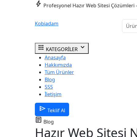
bolt
Profesyonel Hazır Web Sitesi Çözümleri 
Kobiadam
apps
expand_more
KATEGORİLER
Anasayfa
Hakkımızda
Tüm Ürünler
Blog
SSS
İletişim
send
Teklif Al
article
Blog
Hazır Web Sitesi 