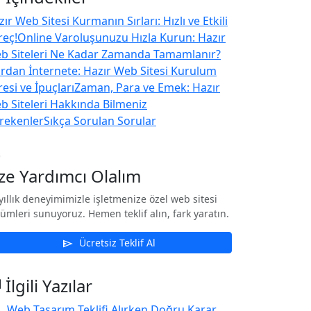
ır Web Sitesi Kurmanın Sırları: Hızlı ve Etkili
reç!
Online Varoluşunuzu Hızla Kurun: Hazır
b Siteleri Ne Kadar Zamanda Tamamlanır?
fırdan İnternete: Hazır Web Sitesi Kurulum
esi ve İpuçları
Zaman, Para ve Emek: Hazır
b Siteleri Hakkında Bilmeniz
rekenler
Sıkça Sorulan Sorular
nt
ize Yardımcı Olalım
yıllık deneyimimizle işletmenize özel web sitesi
ümleri sunuyoruz. Hemen teklif alın, fark yaratın.
Ücretsiz Teklif Al
send
s
İlgili Yazılar
Web Tasarım Teklifi Alırken Doğru Karar