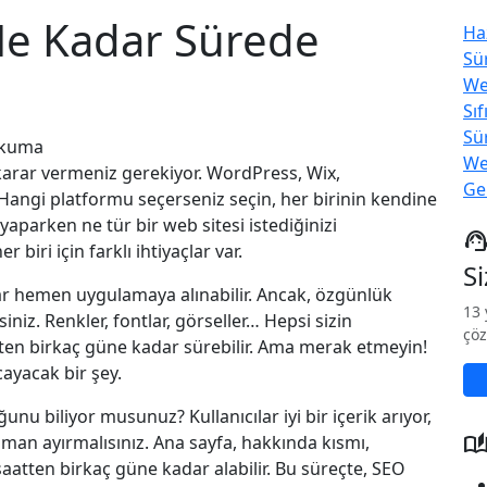
Ne Kadar Sürede
Haz
Sü
We
Sı
Sür
okuma
We
karar vermeniz gerekiyor. WordPress, Wix,
Ge
Hangi platformu seçerseniz seçin, her birinin kendine
yaparken ne tür bir web sitesi istediğinizi
support_age
 biri için farklı ihtiyaçlar var.
S
onlar hemen uygulamaya alınabilir. Ancak, özgünlük
13 
iniz. Renkler, fontlar, görseller… Hepsi sizin
çöz
tten birkaç güne kadar sürebilir. Ama merak etmeyin!
cayacak bir şey.
nu biliyor musunuz? Kullanıcılar iyi bir içerik arıyor,
auto_storie
zaman ayırmalısınız. Ana sayfa, hakkında kısmı,
aatten birkaç güne kadar alabilir. Bu süreçte, SEO