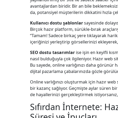
avantajlardan biridir. Bir an bile beklemeksi
da, potansiyel müşterilerin dikkatini hızla ç
Kullanıcı dostu şablonlar
sayesinde dolayıs
Birçok hazır platform, sürükle-bırak araçlarıy
“Tamam! Sadece birkaç yere tıklayarak harika 
içeriğinizi yerleştirip görsellerinizi ekleye
SEO dostu tasarımlar
ise işin en keyifli kıs
nasıl bulduğuyla çok ilgileniyor. Hazır web sit
Bu sayede, online varlığınızı daha görünür hal
dijital pazarlama çabalarınızda gözle görülür 
Online varlığınızı oluşturmak için hazır we
bir kazanç sağlıyor. Geçmişte aylar süren bir 
de hayallerinizi gerçekleştirmek istiyorsanız,
Sıfırdan İnternete: Ha
Süresi ve İpuçları