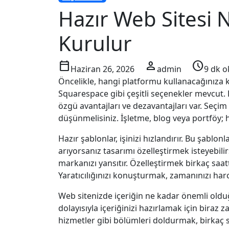
Hazır Web Sitesi 
Kurulur
calendar_today
person
schedule
Haziran 26, 2026
admin
9 dk 
Öncelikle, hangi platformu kullanacağınıza 
Squarespace gibi çeşitli seçenekler mevcut. 
özgü avantajları ve dezavantajları var. Seçim 
düşünmelisiniz. İşletme, blog veya portföy; her
Hazır şablonlar, işinizi hızlandırır. Bu şabl
arıyorsanız tasarımı özelleştirmek isteyebilirs
markanızı yansıtır. Özelleştirmek birkaç saa
Yaratıcılığınızı konuşturmak, zamanınızı har
Web sitenizde içeriğin ne kadar önemli olduğu
dolayısıyla içeriğinizi hazırlamak için biraz 
hizmetler gibi bölümleri doldurmak, birkaç s