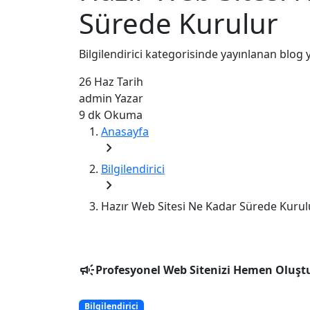
Sürede Kurulur
Bilgilendirici kategorisinde yayınlanan blog y
26 Haz
Tarih
admin
Yazar
9 dk
Okuma
Anasayfa
chevron_right
Bilgilendirici
chevron_right
Hazır Web Sitesi Ne Kadar Sürede Kurul
campaign
Profesyonel Web Sitenizi Hemen Oluşt
Bilgilendirici