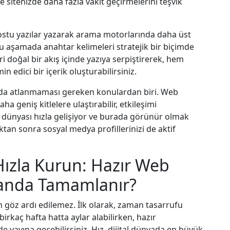
 sitenizde daha fazla vakit geçirmelerini teşvik
dostu yazılar yazarak arama motorlarında daha üst
. Bu aşamada anahtar kelimeleri stratejik bir biçimde
i doğal bir akış içinde yazıya serpiştirerek, hem
n edici bir içerik oluşturabilirsiniz.
da atlanmaması gereken konulardan biri. Web
aha geniş kitlelere ulaştırabilir, etkileşimi
ya dünyası hızla gelişiyor ve burada görünür olmak
ktan sonra sosyal medya profillerinizi de aktif
ızla Kurun: Hazır Web
manda Tamamlanır?
 göz ardı edilemez. İlk olarak, zaman tasarrufu
irkaç hafta hatta aylar alabilirken, hazır
nde yayına geçebilirsiniz. Hız, dijital dünyada en büyük