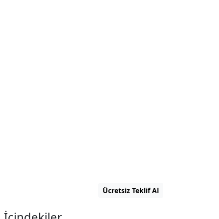
Ücretsiz Teklif Al
t
İçindekiler