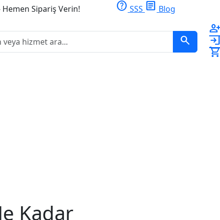
help
article
- Hemen Sipariş Verin!
SSS
Blog
person_ad
search
logi
shopping_ca
Ne Kadar