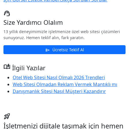
support_agent
Size Yardımcı Olalım
13 yıllık deneyimimizle işletmenize özel web sitesi çözümleri
sunuyoruz. Hemen teklif alın, fark yaratın.
Ücretsiz Teklif Al
send
auto_stories
İlgili Yazılar
Otel Web Sitesi Nasıl Olmalı 2026 Trendleri
Web Sitesi Olmadan Reklam Vermek Mantıklı mı
Danışmanlık Sitesi Nasıl Müşteri Kazandırır
rocket_launch
İşletmenizi dijitale taşımak için hemen