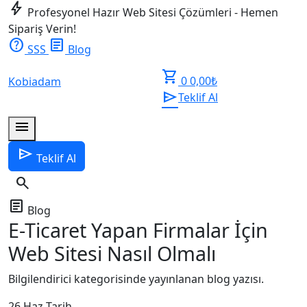
bolt
Profesyonel Hazır Web Sitesi Çözümleri - Hemen
Sipariş Verin!
help
article
SSS
Blog
shopping_cart
0
0,00
₺
Kobiadam
send
Teklif Al
menu
send
Teklif Al
search
article
Blog
E-Ticaret Yapan Firmalar İçin
Web Sitesi Nasıl Olmalı
Bilgilendirici kategorisinde yayınlanan blog yazısı.
26 Haz
Tarih