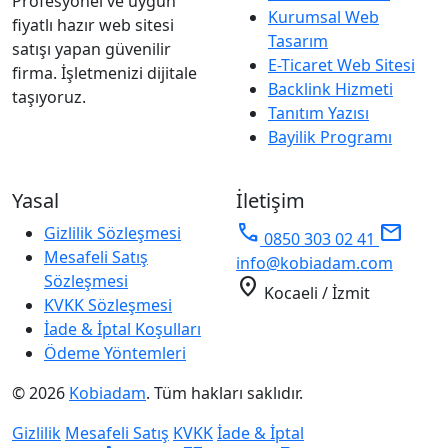
Profesyonel ve uygun
Kurumsal Web
fiyatlı hazır web sitesi
Tasarım
satışı yapan güvenilir
E-Ticaret Web Sitesi
firma. İşletmenizi dijitale
Backlink Hizmeti
taşıyoruz.
Tanıtım Yazısı
Bayilik Programı
Yasal
İletişim
phone
mail
Gizlilik Sözleşmesi
0850 303 02 41
Mesafeli Satış
info@kobiadam.com
Sözleşmesi
location_on
Kocaeli / İzmit
KVKK Sözleşmesi
İade & İptal Koşulları
Ödeme Yöntemleri
© 2026
Kobiadam
. Tüm hakları saklıdır.
Gizlilik
Mesafeli Satış
KVKK
İade & İptal