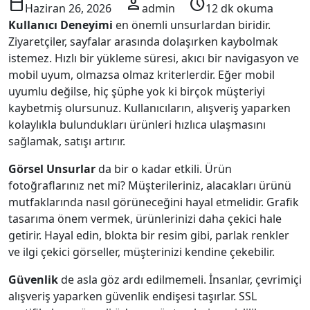
calendar_today
person
schedule
Haziran 26, 2026
admin
12 dk okuma
Kullanıcı Deneyimi
en önemli unsurlardan biridir.
Ziyaretçiler, sayfalar arasında dolaşırken kaybolmak
istemez. Hızlı bir yükleme süresi, akıcı bir navigasyon ve
mobil uyum, olmazsa olmaz kriterlerdir. Eğer mobil
uyumlu değilse, hiç şüphe yok ki birçok müşteriyi
kaybetmiş olursunuz. Kullanıcıların, alışveriş yaparken
kolaylıkla bulundukları ürünleri hızlıca ulaşmasını
sağlamak, satışı artırır.
Görsel Unsurlar
da bir o kadar etkili. Ürün
fotoğraflarınız net mi? Müşterileriniz, alacakları ürünü
mutfaklarında nasıl görüneceğini hayal etmelidir. Grafik
tasarıma önem vermek, ürünlerinizi daha çekici hale
getirir. Hayal edin, blokta bir resim gibi, parlak renkler
ve ilgi çekici görseller, müşterinizi kendine çekebilir.
Güvenlik
de asla göz ardı edilmemeli. İnsanlar, çevrimiçi
alışveriş yaparken güvenlik endişesi taşırlar. SSL