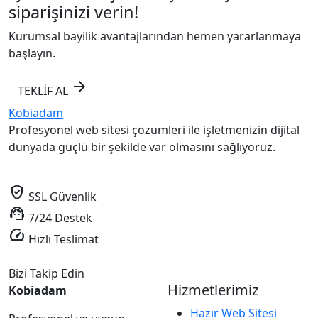
siparişinizi verin!
Kurumsal bayilik avantajlarından hemen yararlanmaya
başlayın.
arrow_forward
TEKLİF AL
Kobiadam
Profesyonel web sitesi çözümleri ile işletmenizin dijital
dünyada güçlü bir şekilde var olmasını sağlıyoruz.
verified_user
SSL Güvenlik
support_agent
7/24 Destek
speed
Hızlı Teslimat
Bizi Takip Edin
Hizmetlerimiz
Kobiadam
Hazır Web Sitesi