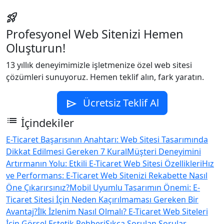
rocket_launch
Profesyonel Web Sitenizi Hemen
Oluşturun!
13 yıllık deneyimimizle işletmenize özel web sitesi
çözümleri sunuyoruz. Hemen teklif alın, fark yaratın.
Ücretsiz Teklif Al
send
list
İçindekiler
E-Ticaret Başarısının Anahtarı: Web Sitesi Tasarımında
Dikkat Edilmesi Gereken 7 Kural
Müşteri Deneyimini
Artırmanın Yolu: Etkili E-Ticaret Web Sitesi Özellikleri
Hız
ve Performans: E-Ticaret Web Sitenizi Rekabette Nasıl
Öne Çıkarırsınız?
Mobil Uyumlu Tasarımın Önemi: E-
Ticaret Sitesi İçin Neden Kaçırılmaması Gereken Bir
Avantaj?
İlk İzlenim Nasıl Olmalı? E-Ticaret Web Siteleri
İçin Görsel Estetik Rehberi
Sıkça Sorulan Sorular