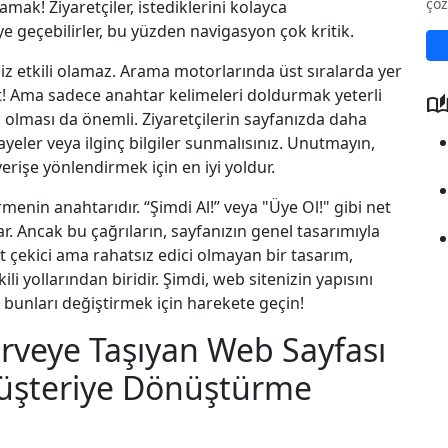
çöz
amak! Ziyaretçiler, istediklerini kolayca
geçebilirler, bu yüzden navigasyon çok kritik.
niz etkili olamaz. Arama motorlarında üst sıralarda yer
! Ama sadece anahtar kelimeleri doldurmak yeterli
auto_storie
rici olması da önemli. Ziyaretçilerin sayfanızda daha
kayeler veya ilginç bilgiler sunmalısınız. Unutmayın,
şverişe yönlendirmek için en iyi yoldur.
irmenin anahtarıdır. “Şimdi Al!” veya "Üye Ol!" gibi net
lar. Ancak bu çağrıların, sayfanızın genel tasarımıyla
 çekici ama rahatsız edici olmayan bir tasarım,
i yollarından biridir. Şimdi, web sitenizin yapısını
, bunları değiştirmek için harekete geçin!
irveye Taşıyan Web Sayfası
 Müşteriye Dönüştürme