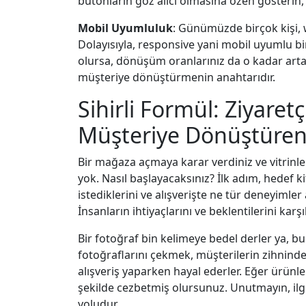
butonların göz alıcı olmasına özen gösterin, b
Mobil Uyumluluk
: Günümüzde birçok kişi, w
Dolayısıyla, responsive yani mobil uyumlu bir
olursa, dönüşüm oranlarınız da o kadar artar.
müşteriye dönüştürmenin anahtarıdır.
Sihirli Formül: Ziyaretç
Müşteriye Dönüştüren
Bir mağaza açmaya karar verdiniz ve vitrin
yok. Nasıl başlayacaksınız? İlk adım, hedef 
istediklerini ve alışverişte ne tür deneyimler 
İnsanların ihtiyaçlarını ve beklentilerini ka
Bir fotoğraf bin kelimeye bedel derler ya, bu
fotoğraflarını çekmek, müşterilerin zihninde b
alışveriş yaparken hayal ederler. Eğer ürünlerin
şekilde cezbetmiş olursunuz. Unutmayın, ilgi çe
yoludur.