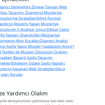
llanıcı Deneyimini Zirveye Taşıyan Web
fası Tasarımı: Ziyaretçiyi Müşteriye
nüştürme Stratejileri
Sihirli Formül:
yaretçiyi Alışveriş Yapan Müşteriye
nüştüren 5 Anahtar Unsur
Dikkat Çekici
fa Yapıları: Ziyaretçileri Müşteriye
virmenin Altın Kuralları
Ziyaretçi Analizi:
ngi Sayfa Yapısı Müşteri Sadakatini Artırır?
B Testleri ile Müşteri Dönüşüm Oranını
kselten Başarılı Sayfa Tasarımı
nekleri
Etkileşim Odaklı Sayfa Yapıları:
şteriyi Kazanan Web Stratejileri
Sıkça
rulan Sorular
nt
ize Yardımcı Olalım
yıllık deneyimimizle işletmenize özel web sitesi