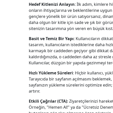
Hedef Kitlenizi Anlayın
: İlk adım, kimlere h
onların ihtiyaçlarına ve beklentilerine uygu
gençlere yönelik bir ürün satıyorsanız, dinami
daha olgun bir kitle için sade ve şık bir gör
sitenizin tasarımına yön veren en büyük kısta
Basit ve Temiz Bir Yapı
: Kullanıcıların dikk
tasarım, kullanıcıların istediklerine daha hız
karmaşık bir caddeden geçiyor gibi dikkat d
kaldırdığınızda, o caddeden daha az stresle ge
Kullanıcılar, düzgün bir yapıda gezinmeyi ter
Hızlı Yükleme Süreleri
: Hiçbir kullanıcı, 
Tarayıcıda bir sayfanın açılmasını beklemek,
sayfanızın yükleme sürelerini optimize edin; h
artırır.
Etkili Çağrılar (CTA)
: Ziyaretçilerinizi hareke
Örneğin, "Hemen Al!" ya da "Ücretsiz Deneme!"