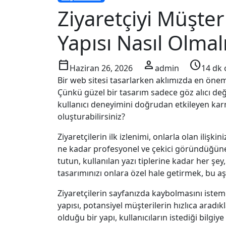
Ziyaretçiyi Müşter
Yapısı Nasıl Olmal
calendar_today
person
schedule
Haziran 26, 2026
admin
14 dk
Bir web sitesi tasarlarken aklımızda en öneml
Çünkü güzel bir tasarım sadece göz alıcı deği
kullanıcı deneyimini doğrudan etkileyen karm
oluşturabilirsiniz?
Ziyaretçilerin ilk izlenimi, onlarla olan ilişkin
ne kadar profesyonel ve çekici göründüğüne
tutun, kullanılan yazı tiplerine kadar her şey, 
tasarımınızı onlara özel hale getirmek, bu aş
Ziyaretçilerin sayfanızda kaybolmasını isteme
yapısı, potansiyel müşterilerin hızlıca aradı
olduğu bir yapı, kullanıcıların istediği bilgi