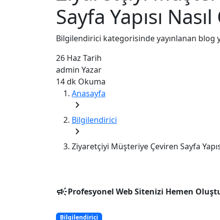
Sayfa Yapısı Nasıl
Bilgilendirici kategorisinde yayınlanan blog y
26 Haz
Tarih
admin
Yazar
14 dk
Okuma
Anasayfa
chevron_right
Bilgilendirici
chevron_right
Ziyaretçiyi Müşteriye Çeviren Sayfa Yapıs
campaign
Profesyonel Web Sitenizi Hemen Oluşt
Bilgilendirici