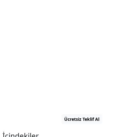
Ücretsiz Teklif Al
t
İçindekiler