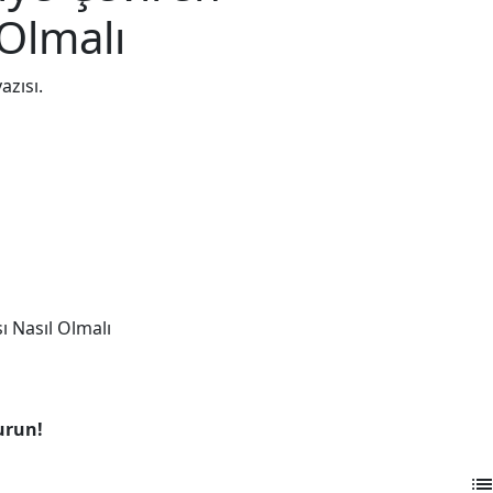
 Olmalı
azısı.
ı Nasıl Olmalı
urun!
lis