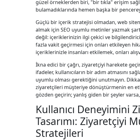
güzel örneklerden biri, "bir tıkla" erişim sağl
bulamadıklarında hemen başka bir pencereye 
Güçlü bir içerik stratejisi olmadan, web site
almak için SEO uyumlu metinler yazmak şart
değil: içeriklerinizin ilgi çekici ve bilgilendi
fazla vakit geçirmesi için onları etkileyen hi
içeriklerinizle insanları etkilemek, onları alı
İkna edici bir çağrı, ziyaretçiyi harekete geç
ifadeler, kullanıcıların bir adım atmasını sağ
uyumlu olması gerektiğini unutmayın. Dikkat
ziyaretçileri müşteriye dönüştürmenin en etkil
gözden geçirin; yanlış giden bir şeyler varsa
Kullanıcı Deneyimini Z
Tasarımı: Ziyaretçiyi
Stratejileri