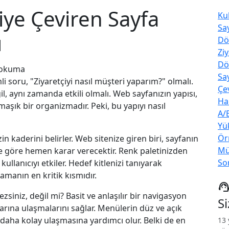
iye Çeviren Sayfa
Ku
Say
ı
Dö
Zi
Dö
 okuma
Say
i soru, "Ziyaretçiyi nasıl müşteri yaparım?" olmalı.
Çe
l, aynı zamanda etkili olmalı. Web sayfanızın yapısı,
Ha
aşık bir organizmadır. Peki, bu yapıyı nasıl
A/
Yü
Ör
izin kaderini belirler. Web sitenize giren biri, sayfanın
Mü
 göre hemen karar verecektir. Renk paletinizden
So
kullanıcıyı etkiler. Hedef kitlenizi tanıyarak
amanın en kritik kısmıdır.
support_age
zsiniz, değil mi? Basit ve anlaşılır bir navigasyon
S
klarına ulaşmalarını sağlar. Menülerin düz ve açık
ye daha kolay ulaşmasına yardımcı olur. Belki de en
13 