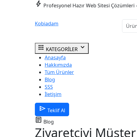
bolt
Profesyonel Hazır Web Sitesi Çözümleri 
Kobiadam
apps
expand_more
KATEGORİLER
Anasayfa
Hakkımızda
Tüm Ürünler
Blog
SSS
İletişim
send
Teklif Al
article
Blog
Ziyaretçiyi Müşter