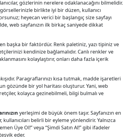
lanıcılar, gözlerinin nerelere odaklanacağını bilmelidir.
görsellerinizle birlikte iyi bir düzen, kullanıcı
orsunuz; heyecan verici bir başlangıç size sayfayı
lde, web sayfanızın ilk birkaç saniyede dikkat
n başka bir faktördür. Renk paletiniz, yazı tipiniz ve
tçilerinizi kendinize bağlamalıdır. Canlı renkler ve
aklanmasını kolaylaştırır, onları daha fazla içerik
ışıdır. Paragraflarınızı kısa tutmak, madde işaretleri
gözünde bir yol haritası oluşturur. Yani, web
retçiler, kolayca gezinebilmeli, bilgi bulmalı ve
arınızın
yerleşimi de büyük önem taşır. Sayfanızın en
 kullanıcıları belirli bir eyleme yönlendirir. Yalnızca
en Üye Ol!” veya “Şimdi Satın Al!” gibi ifadeler
teşvik eder.