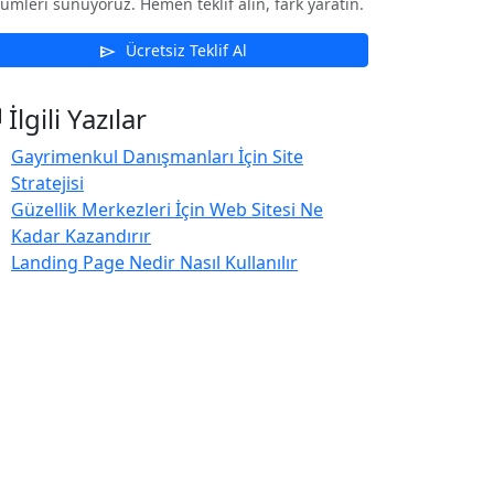
ümleri sunuyoruz. Hemen teklif alın, fark yaratın.
Ücretsiz Teklif Al
send
s
İlgili Yazılar
Gayrimenkul Danışmanları İçin Site
Stratejisi
Güzellik Merkezleri İçin Web Sitesi Ne
Kadar Kazandırır
Landing Page Nedir Nasıl Kullanılır