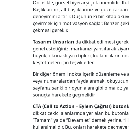
Öncelikle, görsel hiyerarşi çok önemlidir. Kul
Başlıklarınız, alt başlıklarınız ve göze çarpan 
deneyimini artırır. Düşünün ki bir kitap okuy
çevirmek için motivasyon sağlar. Benzer şeki
çekmesi gerekir.
Tasarım Unsurları
da dikkat edilmesi gereke
genel estetiğiniz, markanızı yansıtarak ziyare
büyük, okunaklı yazı tipleri, kullanıcıların od
keşfetmeleri için teşvik eder.
Bir diğer önemli nokta içerik düzenleme ve ak
veya numaralardan faydalanmak, okuyucunun 
sayfanız sanki bir oyun alanı gibi olmalı; ziya
sonuçta harekete geçmelidir.
CTA (Call to Action – Eylem Çağrısı) butonl
dikkat çekici alanlarında yer alan bu butonlar,
“Tamam” ya da “Devam et” demek yerine, “Hem
kullanılmalıdır. Bu, onları harekete geçmeye 