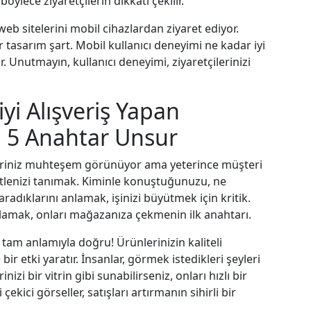
öylece ziyaretçilerin dikkati çekilir.
eb sitelerini mobil cihazlardan ziyaret ediyor.
 tasarım şart. Mobil kullanıcı deneyimi ne kadar iyi
 Unutmayın, kullanıcı deneyimi, ziyaretçilerinizi
iyi Alışveriş Yapan
 5 Anahtar Unsur
leriniz muhteşem görünüyor ama yeterince müşteri
kitlenizi tanımak. Kiminle konuştuğunuzu, ne
aradıklarını anlamak, işinizi büyütmek için kritik.
rşılamak, onları mağazanıza çekmenin ilk anahtarı.
 tam anlamıyla doğru! Ürünlerinizin kaliteli
ir etki yaratır. İnsanlar, görmek istedikleri şeyleri
izi bir vitrin gibi sunabilirseniz, onları hızlı bir
kici görseller, satışları artırmanın sihirli bir