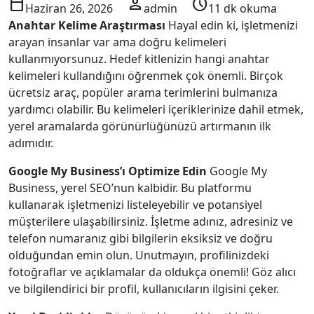
calendar_today
person
schedule
Haziran 26, 2026
admin
11 dk okuma
Anahtar Kelime Araştırması
Hayal edin ki, işletmenizi
arayan insanlar var ama doğru kelimeleri
kullanmıyorsunuz. Hedef kitlenizin hangi anahtar
kelimeleri kullandığını öğrenmek çok önemli. Birçok
ücretsiz araç, popüler arama terimlerini bulmanıza
yardımcı olabilir. Bu kelimeleri içeriklerinize dahil etmek,
yerel aramalarda görünürlüğünüzü artırmanın ilk
adımıdır.
Google My Business’ı Optimize Edin
Google My
Business, yerel SEO’nun kalbidir. Bu platformu
kullanarak işletmenizi listeleyebilir ve potansiyel
müşterilere ulaşabilirsiniz. İşletme adınız, adresiniz ve
telefon numaranız gibi bilgilerin eksiksiz ve doğru
olduğundan emin olun. Unutmayın, profilinizdeki
fotoğraflar ve açıklamalar da oldukça önemli! Göz alıcı
ve bilgilendirici bir profil, kullanıcıların ilgisini çeker.