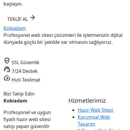
başlayın.
arrow_forward
TEKLİF AL
Kobiadam
Profesyonel web sitesi çözümleri ile işletmenizin dijital
dünyada güçlü bir şekilde var olmasını sağlıyoruz.
verified_user
SSL Güvenlik
support_agent
7/24 Destek
speed
Hızlı Teslimat
Bizi Takip Edin
Hizmetlerimiz
Kobiadam
Hazır Web Sitesi
Profesyonel ve uygun
Kurumsal Web
fiyatlı hazır web sitesi
Tasarım
satışı yapan güvenilir