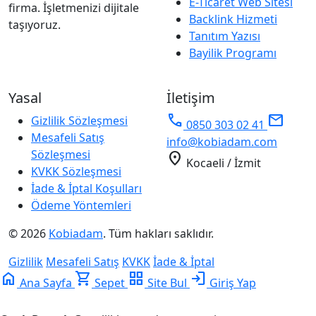
E-Ticaret Web Sitesi
firma. İşletmenizi dijitale
Backlink Hizmeti
taşıyoruz.
Tanıtım Yazısı
Bayilik Programı
Yasal
İletişim
phone
mail
Gizlilik Sözleşmesi
0850 303 02 41
Mesafeli Satış
info@kobiadam.com
Sözleşmesi
location_on
Kocaeli / İzmit
KVKK Sözleşmesi
İade & İptal Koşulları
Ödeme Yöntemleri
© 2026
Kobiadam
. Tüm hakları saklıdır.
Gizlilik
Mesafeli Satış
KVKK
İade & İptal
home
shopping_cart
grid_view
login
Ana Sayfa
Sepet
Site Bul
Giriş Yap