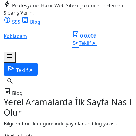
bolt
Profesyonel Hazır Web Sitesi Çözümleri - Hemen
Sipariş Verin!
help
article
SSS
Blog
shopping_cart
0
0,00
₺
Kobiadam
send
Teklif Al
menu
send
Teklif Al
search
article
Blog
Yerel Aramalarda İlk Sayfa Nasıl
Olur
Bilgilendirici kategorisinde yayınlanan blog yazısı.
26 Haz
Tarih