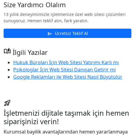
Size Yardımcı Olalım
13 yıllık deneyimimizle işletmenize özel web sitesi çözümleri
sunuyoruz. Hemen teklif alın, fark yaratın.
Ücretsiz Teklif Al
send
auto_stories
İlgili Yazılar
Hukuk Büroları İçin Web Sitesi Yatırımı Karlı mı
Psikologlar İçin Web Sitesi Danışan Getirir mi
Google Reklamları ile Web Sitesi Nasıl Büyütülür
rocket_launch
İşletmenizi dijitale taşımak için hemen
siparişinizi verin!
Kurumsal bayilik avantajlarından hemen yararlanmaya