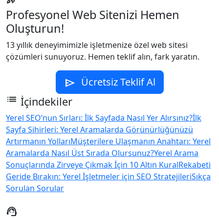
Profesyonel Web Sitenizi Hemen
Oluşturun!
13 yıllık deneyimimizle işletmenize özel web sitesi
çözümleri sunuyoruz. Hemen teklif alın, fark yaratın.
Ücretsiz Teklif Al
send
list
İçindekiler
Yerel SEO’nun Sırları: İlk Sayfada Nasıl Yer Alırsınız?
İlk
Sayfa Sihirleri: Yerel Aramalarda Görünürlüğünüzü
Artırmanın Yolları
Müşterilere Ulaşmanın Anahtarı: Yerel
Aramalarda Nasıl Üst Sırada Olursunuz?
Yerel Arama
Sonuçlarında Zirveye Çıkmak İçin 10 Altın Kural
Rekabeti
Geride Bırakın: Yerel İşletmeler için SEO Stratejileri
Sıkça
Sorulan Sorular
support_agent