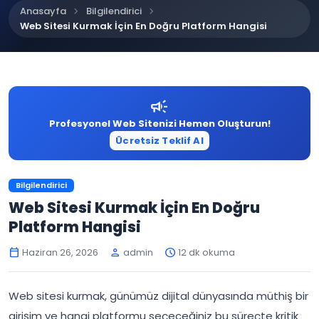
chevron_right
chevron_right
Anasayfa
Bilgilendirici
Web Sitesi Kurmak İçin En Doğru Platform Hangisi
campaign
Profesyonel Web Sitenizi Hemen Oluşturun!
Ücretsiz Teklif Al
Bilgilendirici
Web Sitesi Kurmak İçin En Doğru
Platform Hangisi
Haziran 26, 2026
admin
12 dk okuma
calendar_today
person
schedule
Web sitesi kurmak, günümüz dijital dünyasında müthiş bir
girişim ve hangi platformu seçeceğiniz bu süreçte kritik