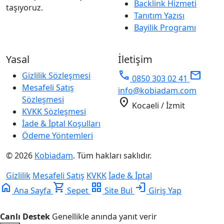
Backlink Hizmeti
taşıyoruz.
Tanıtım Yazısı
Bayilik Programı
Yasal
İletişim
phone
mail
Gizlilik Sözleşmesi
0850 303 02 41
Mesafeli Satış
info@kobiadam.com
Sözleşmesi
location_on
Kocaeli / İzmit
KVKK Sözleşmesi
İade & İptal Koşulları
Ödeme Yöntemleri
© 2026
Kobiadam
. Tüm hakları saklıdır.
Gizlilik
Mesafeli Satış
KVKK
İade & İptal
home
shopping_cart
grid_view
login
Ana Sayfa
Sepet
Site Bul
Giriş Yap
Canlı Destek
Genellikle anında yanıt verir