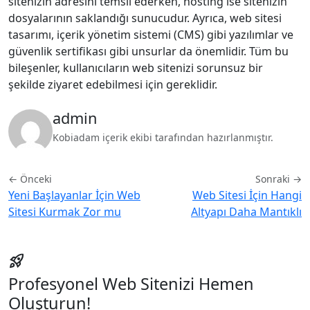
sitenizin adresini temsil ederken, hosting ise sitenizin
dosyalarının saklandığı sunucudur. Ayrıca, web sitesi
tasarımı, içerik yönetim sistemi (CMS) gibi yazılımlar ve
güvenlik sertifikası gibi unsurlar da önemlidir. Tüm bu
bileşenler, kullanıcıların web sitenizi sorunsuz bir
şekilde ziyaret edebilmesi için gereklidir.
admin
Kobiadam içerik ekibi tarafından hazırlanmıştır.
← Önceki
Sonraki →
Yeni Başlayanlar İçin Web
Web Sitesi İçin Hangi
Sitesi Kurmak Zor mu
Altyapı Daha Mantıklı
rocket_launch
Profesyonel Web Sitenizi Hemen
Oluşturun!