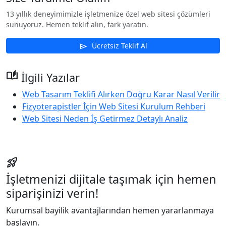
13 yıllık deneyimimizle işletmenize özel web sitesi çözümleri
sunuyoruz. Hemen teklif alın, fark yaratın.
Ücretsiz Teklif Al
send
auto_stories
İlgili Yazılar
Web Tasarım Teklifi Alırken Doğru Karar Nasıl Verilir
Fizyoterapistler İçin Web Sitesi Kurulum Rehberi
Web Sitesi Neden İş Getirmez Detaylı Analiz
rocket_launch
İşletmenizi dijitale taşımak için hemen
siparişinizi verin!
Kurumsal bayilik avantajlarından hemen yararlanmaya
başlayın.