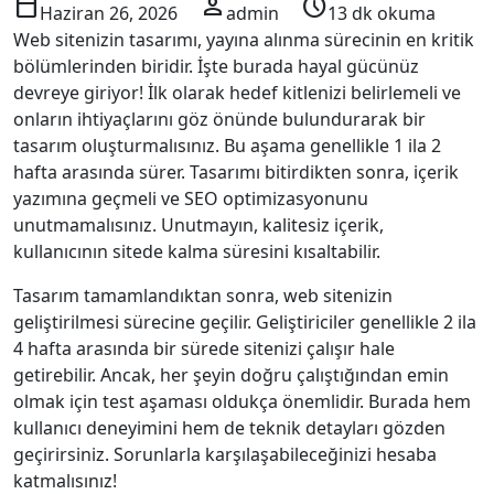
calendar_today
person
schedule
Haziran 26, 2026
admin
13 dk okuma
Web sitenizin tasarımı, yayına alınma sürecinin en kritik
bölümlerinden biridir. İşte burada hayal gücünüz
devreye giriyor! İlk olarak hedef kitlenizi belirlemeli ve
onların ihtiyaçlarını göz önünde bulundurarak bir
tasarım oluşturmalısınız. Bu aşama genellikle 1 ila 2
hafta arasında sürer. Tasarımı bitirdikten sonra, içerik
yazımına geçmeli ve SEO optimizasyonunu
unutmamalısınız. Unutmayın, kalitesiz içerik,
kullanıcının sitede kalma süresini kısaltabilir.
Tasarım tamamlandıktan sonra, web sitenizin
geliştirilmesi sürecine geçilir. Geliştiriciler genellikle 2 ila
4 hafta arasında bir sürede sitenizi çalışır hale
getirebilir. Ancak, her şeyin doğru çalıştığından emin
olmak için test aşaması oldukça önemlidir. Burada hem
kullanıcı deneyimini hem de teknik detayları gözden
geçirirsiniz. Sorunlarla karşılaşabileceğinizi hesaba
katmalısınız!