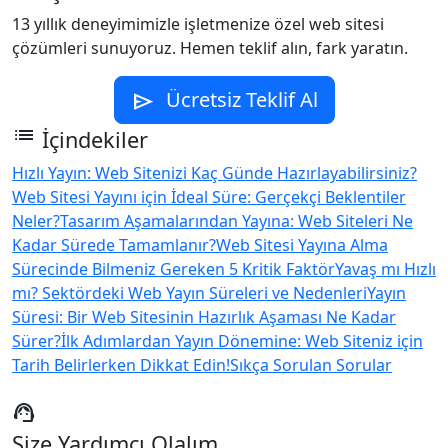
13 yıllık deneyimimizle işletmenize özel web sitesi
çözümleri sunuyoruz. Hemen teklif alın, fark yaratın.
Ücretsiz Teklif Al
send
list
İçindekiler
Hızlı Yayın: Web Sitenizi Kaç Günde Hazırlayabilirsiniz?
Web Sitesi Yayını için İdeal Süre: Gerçekçi Beklentiler
Neler?
Tasarım Aşamalarından Yayına: Web Siteleri Ne
Kadar Sürede Tamamlanır?
Web Sitesi Yayına Alma
Sürecinde Bilmeniz Gereken 5 Kritik Faktör
Yavaş mı Hızlı
mı? Sektördeki Web Yayın Süreleri ve Nedenleri
Yayın
Süresi: Bir Web Sitesinin Hazırlık Aşaması Ne Kadar
Sürer?
İlk Adımlardan Yayın Dönemine: Web Siteniz için
Tarih Belirlerken Dikkat Edin!
Sıkça Sorulan Sorular
support_agent
Size Yardımcı Olalım