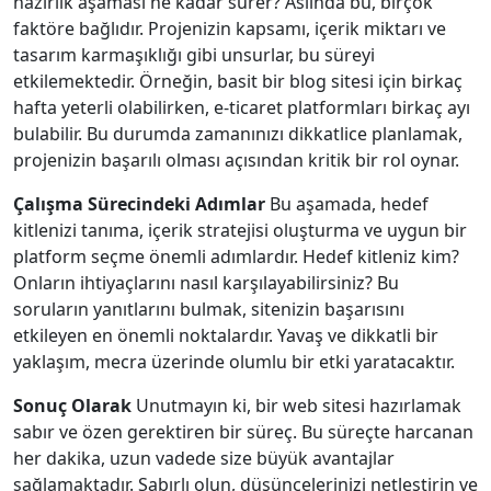
hazırlık aşaması ne kadar sürer? Aslında bu, birçok
faktöre bağlıdır. Projenizin kapsamı, içerik miktarı ve
tasarım karmaşıklığı gibi unsurlar, bu süreyi
etkilemektedir. Örneğin, basit bir blog sitesi için birkaç
hafta yeterli olabilirken, e-ticaret platformları birkaç ayı
bulabilir. Bu durumda zamanınızı dikkatlice planlamak,
projenizin başarılı olması açısından kritik bir rol oynar.
Çalışma Sürecindeki Adımlar
Bu aşamada, hedef
kitlenizi tanıma, içerik stratejisi oluşturma ve uygun bir
platform seçme önemli adımlardır. Hedef kitleniz kim?
Onların ihtiyaçlarını nasıl karşılayabilirsiniz? Bu
soruların yanıtlarını bulmak, sitenizin başarısını
etkileyen en önemli noktalardır. Yavaş ve dikkatli bir
yaklaşım, mecra üzerinde olumlu bir etki yaratacaktır.
Sonuç Olarak
Unutmayın ki, bir web sitesi hazırlamak
sabır ve özen gerektiren bir süreç. Bu süreçte harcanan
her dakika, uzun vadede size büyük avantajlar
sağlamaktadır. Sabırlı olun, düşüncelerinizi netleştirin ve