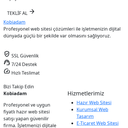
arrow_forward
TEKLİF AL
Kobiadam
Profesyonel web sitesi çözümleri ile işletmenizin dijital
dünyada güçlü bir şekilde var olmasını sağlıyoruz.
verified_user
SSL Güvenlik
support_agent
7/24 Destek
speed
Hızlı Teslimat
Bizi Takip Edin
Hizmetlerimiz
Kobiadam
Hazır Web Sitesi
Profesyonel ve uygun
Kurumsal Web
fiyatlı hazır web sitesi
Tasarım
satışı yapan güvenilir
E-Ticaret Web Sitesi
firma. İşletmenizi dijitale