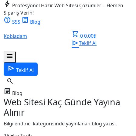
bolt
Profesyonel Hazır Web Sitesi Çözümleri - Hemen
Sipariş Verin!
help
article
SSS
Blog
shopping_cart
0
0,00
₺
Kobiadam
send
Teklif Al
menu
send
Teklif Al
search
article
Blog
Web Sitesi Kaç Günde Yayına
Alınır
Bilgilendirici kategorisinde yayınlanan blog yazısı.
26 Haz
Tarih