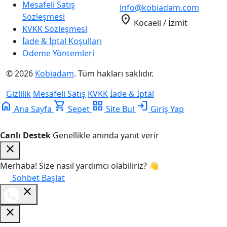
Mesafeli Satış
info@kobiadam.com
Sözleşmesi
location_on
Kocaeli / İzmit
KVKK Sözleşmesi
İade & İptal Koşulları
Ödeme Yöntemleri
© 2026
Kobiadam
. Tüm hakları saklıdır.
Gizlilik
Mesafeli Satış
KVKK
İade & İptal
home
shopping_cart
grid_view
login
Ana Sayfa
Sepet
Site Bul
Giriş Yap
Canlı Destek
Genellikle anında yanıt verir
close
Merhaba! Size nasıl yardımcı olabiliriz? 👋
Sohbet Başlat
close
close