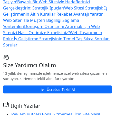
Taşıyın!
Başarılı Bir Web Sitesiyle Hedeflerinizi
Gerçekleştirin: Stratejik İpuçları
Web Sitesi Stratejisi: İş
Geliştirmenin Altın Kuralları
Rekabet Avantajı Yaratın:
Web Sitenizle Müşteri Bağlılığı Sağlama
Yöntemleri
Dönüşüm Oranlarını Artırmak için Web
Sitenizi Nasıl Optimize Etmelisiniz?
Web Tasarımının
Rolü: İş Geliştirme Stratejisinin Temel Taşı
Sıkça Sorulan
Sorular
support_agent
Size Yardımcı Olalım
13 yıllık deneyimimizle işletmenize özel web sitesi çözümleri
sunuyoruz. Hemen teklif alın, fark yaratın.
Ücretsiz Teklif Al
send
auto_stories
İlgili Yazılar
Reklam Bütçesi Boşa Gitmemesi İçin Site Nasıl