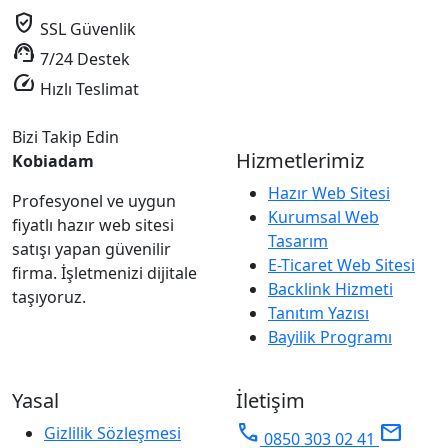
verified_user
SSL Güvenlik
support_agent
7/24 Destek
speed
Hızlı Teslimat
Bizi Takip Edin
Hizmetlerimiz
Kobiadam
Hazır Web Sitesi
Profesyonel ve uygun
Kurumsal Web
fiyatlı hazır web sitesi
Tasarım
satışı yapan güvenilir
E-Ticaret Web Sitesi
firma. İşletmenizi dijitale
Backlink Hizmeti
taşıyoruz.
Tanıtım Yazısı
Bayilik Programı
Yasal
İletişim
phone
mail
Gizlilik Sözleşmesi
0850 303 02 41