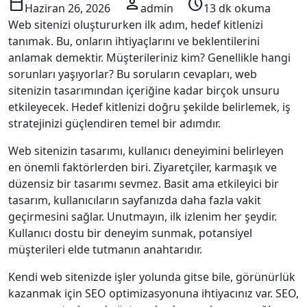
calendar_today
person
schedule
Haziran 26, 2026
admin
13 dk okuma
Web sitenizi oluştururken ilk adım, hedef kitlenizi
tanımak. Bu, onların ihtiyaçlarını ve beklentilerini
anlamak demektir. Müşterileriniz kim? Genellikle hangi
sorunları yaşıyorlar? Bu soruların cevapları, web
sitenizin tasarımından içeriğine kadar birçok unsuru
etkileyecek. Hedef kitlenizi doğru şekilde belirlemek, iş
stratejinizi güçlendiren temel bir adımdır.
Web sitenizin tasarımı, kullanıcı deneyimini belirleyen
en önemli faktörlerden biri. Ziyaretçiler, karmaşık ve
düzensiz bir tasarımı sevmez. Basit ama etkileyici bir
tasarım, kullanıcıların sayfanızda daha fazla vakit
geçirmesini sağlar. Unutmayın, ilk izlenim her şeydir.
Kullanıcı dostu bir deneyim sunmak, potansiyel
müşterileri elde tutmanın anahtarıdır.
Kendi web sitenizde işler yolunda gitse bile, görünürlük
kazanmak için SEO optimizasyonuna ihtiyacınız var. SEO,