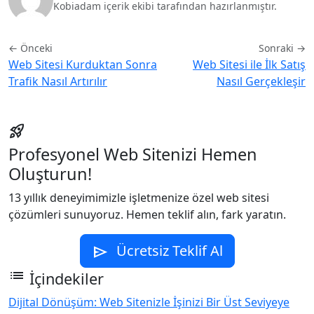
Kobiadam içerik ekibi tarafından hazırlanmıştır.
← Önceki
Sonraki →
Web Sitesi Kurduktan Sonra
Web Sitesi ile İlk Satış
Trafik Nasıl Artırılır
Nasıl Gerçekleşir
rocket_launch
Profesyonel Web Sitenizi Hemen
Oluşturun!
13 yıllık deneyimimizle işletmenize özel web sitesi
çözümleri sunuyoruz. Hemen teklif alın, fark yaratın.
Ücretsiz Teklif Al
send
list
İçindekiler
Dijital Dönüşüm: Web Sitenizle İşinizi Bir Üst Seviyeye