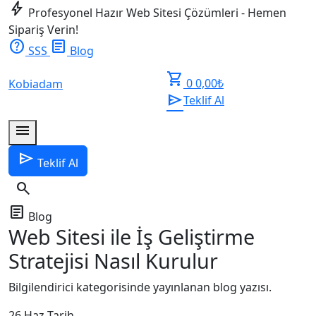
bolt
Profesyonel Hazır Web Sitesi Çözümleri - Hemen
Sipariş Verin!
help
article
SSS
Blog
shopping_cart
0
0,00
₺
Kobiadam
send
Teklif Al
menu
send
Teklif Al
search
article
Blog
Web Sitesi ile İş Geliştirme
Stratejisi Nasıl Kurulur
Bilgilendirici kategorisinde yayınlanan blog yazısı.
26 Haz
Tarih