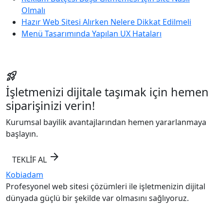
Olmalı
Hazır Web Sitesi Alırken Nelere Dikkat Edilmeli
Menü Tasarımında Yapılan UX Hataları
rocket_launch
İşletmenizi dijitale taşımak için hemen
siparişinizi verin!
Kurumsal bayilik avantajlarından hemen yararlanmaya
başlayın.
arrow_forward
TEKLİF AL
Kobiadam
Profesyonel web sitesi çözümleri ile işletmenizin dijital
dünyada güçlü bir şekilde var olmasını sağlıyoruz.