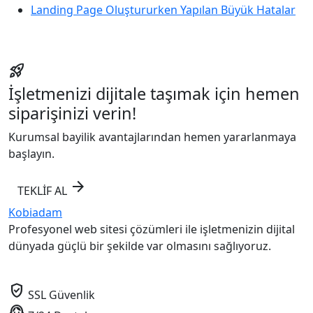
Landing Page Oluştururken Yapılan Büyük Hatalar
rocket_launch
İşletmenizi dijitale taşımak için hemen
siparişinizi verin!
Kurumsal bayilik avantajlarından hemen yararlanmaya
başlayın.
arrow_forward
TEKLİF AL
Kobiadam
Profesyonel web sitesi çözümleri ile işletmenizin dijital
dünyada güçlü bir şekilde var olmasını sağlıyoruz.
verified_user
SSL Güvenlik
support_agent