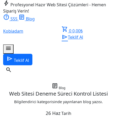
bolt
Profesyonel Hazır Web Sitesi Çözümleri - Hemen
Sipariş Verin!
help
article
SSS
Blog
shopping_cart
0
0,00
₺
Kobiadam
send
Teklif Al
menu
send
Teklif Al
search
article
Blog
Web Sitesi Deneme Süreci Kontrol Listesi
Bilgilendirici kategorisinde yayınlanan blog yazısı.
26 Haz
Tarih