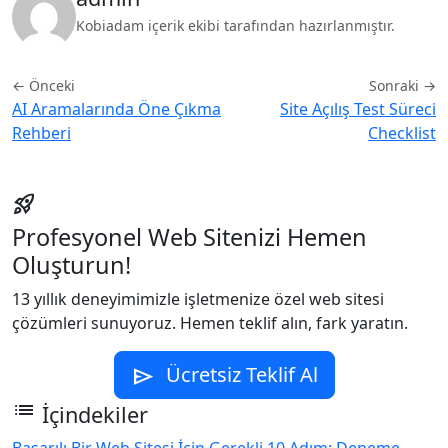
Kobiadam içerik ekibi tarafından hazırlanmıştır.
← Önceki
Sonraki →
AI Aramalarında Öne Çıkma
Site Açılış Test Süreci
Rehberi
Checklist
rocket_launch
Profesyonel Web Sitenizi Hemen
Oluşturun!
13 yıllık deneyimimizle işletmenize özel web sitesi
çözümleri sunuyoruz. Hemen teklif alın, fark yaratın.
Ücretsiz Teklif Al
send
list
İçindekiler