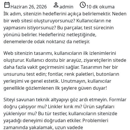
calendar_today
person
schedule
Haziran 26, 2026
admin
10 dk okuma
İlk adım, sitenizin hedeflerini açıkça belirlemektir. Neden
bir web sitesi oluşturuyorsunuz? Kullanıcıların ne
yapmasını istiyorsunuz? Bu parçalar, test sürecinin
yönünü belirler. Hedefleriniz netleştiğinde,
denemelerde odak noktanız da netleşir.
Web sitenizin tasarımı, kullanıcıların ilk izlenimlerini
oluşturur. Kullanıcı dostu bir arayüz, ziyaretçilerin sitede
daha fazla vakit geçirmesini sağlar. Tasarımın her bir
unsurunu test edin; fontlar, renk paletleri, butonların
yerleşimi ve genel estetik. Unutmayın, kullanıcılar
genellikle gözlemlenen ilk şeylere güven duyar!
Siteyi savunan teknik altyapıyı göz ardı etmeyin. Formlar
doğru çalışıyor mu? Linkler kırık mı? Ürün sayfaları
yükleniyor mu? Bu tür testler, kullanıcıların sitenizde
yaşadığı deneyimi doğrudan etkiler. Problemleri
zamanında yakalamak, uzun vadede