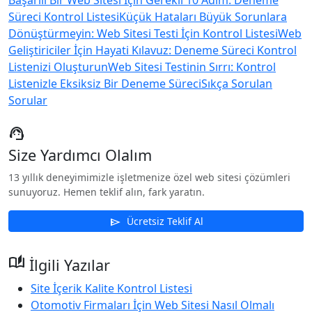
Başarılı Bir Web Sitesi İçin Gerekli 10 Adım: Deneme
Süreci Kontrol Listesi
Küçük Hataları Büyük Sorunlara
Dönüştürmeyin: Web Sitesi Testi İçin Kontrol Listesi
Web
Geliştiriciler İçin Hayati Kılavuz: Deneme Süreci Kontrol
Listenizi Oluşturun
Web Sitesi Testinin Sırrı: Kontrol
Listenizle Eksiksiz Bir Deneme Süreci
Sıkça Sorulan
Sorular
support_agent
Size Yardımcı Olalım
13 yıllık deneyimimizle işletmenize özel web sitesi çözümleri
sunuyoruz. Hemen teklif alın, fark yaratın.
Ücretsiz Teklif Al
send
auto_stories
İlgili Yazılar
Site İçerik Kalite Kontrol Listesi
Otomotiv Firmaları İçin Web Sitesi Nasıl Olmalı