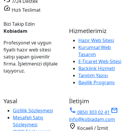
7/24 Destek
speed
Hızlı Teslimat
Bizi Takip Edin
Hizmetlerimiz
Kobiadam
Hazır Web Sitesi
Profesyonel ve uygun
Kurumsal Web
fiyatlı hazır web sitesi
Tasarım
satışı yapan güvenilir
E-Ticaret Web Sitesi
firma. İşletmenizi dijitale
Backlink Hizmeti
taşıyoruz.
Tanıtım Yazısı
Bayilik Programı
Yasal
İletişim
phone
mail
Gizlilik Sözleşmesi
0850 303 02 41
Mesafeli Satış
info@kobiadam.com
Sözleşmesi
location_on
Kocaeli / İzmit