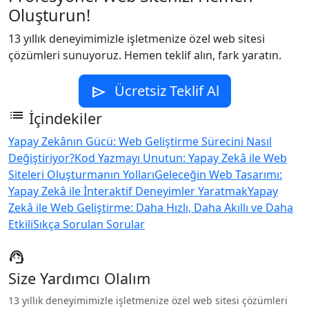
Oluşturun!
13 yıllık deneyimimizle işletmenize özel web sitesi
çözümleri sunuyoruz. Hemen teklif alın, fark yaratın.
Ücretsiz Teklif Al
send
list
İçindekiler
Yapay Zekânın Gücü: Web Geliştirme Sürecini Nasıl
Değiştiriyor?
Kod Yazmayı Unutun: Yapay Zekâ ile Web
Siteleri Oluşturmanın Yolları
Geleceğin Web Tasarımı:
Yapay Zekâ ile İnteraktif Deneyimler Yaratmak
Yapay
Zekâ ile Web Geliştirme: Daha Hızlı, Daha Akıllı ve Daha
Etkili
Sıkça Sorulan Sorular
support_agent
Size Yardımcı Olalım
13 yıllık deneyimimizle işletmenize özel web sitesi çözümleri