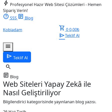
bolt
Profesyonel Hazır Web Sitesi Çözümleri - Hemen
Sipariş Verin!
help
article
SSS
Blog
shopping_cart
0
0,00
₺
Kobiadam
send
Teklif Al
menu
send
Teklif Al
search
article
Blog
Web Siteleri Yapay Zekâ ile
Nasıl Geliştiriliyor
Bilgilendirici kategorisinde yayınlanan blog yazısı.
26 Haz
Tarih