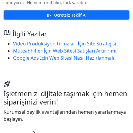
sunuyoruz. Hemen teklif alın, fark yaratın.
Ücretsiz Teklif Al
send
auto_stories
İlgili Yazılar
Video Prodüksiyon Firmaları İçin Site Stratejisi
Müteahhitler İçin Web Sitesi Satışları Artırır mı
Google Ads İçin Web Sitesi Nasıl Hazırlanmalı
rocket_launch
İşletmenizi dijitale taşımak için hemen
siparişinizi verin!
Kurumsal bayilik avantajlarından hemen yararlanmaya
başlayın.