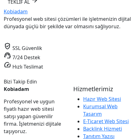
arrow_forward
TEKLİF AL
Kobiadam
Profesyonel web sitesi çözümleri ile işletmenizin dijital
dünyada güçlü bir şekilde var olmasını sağlıyoruz.
verified_user
SSL Güvenlik
support_agent
7/24 Destek
speed
Hızlı Teslimat
Bizi Takip Edin
Hizmetlerimiz
Kobiadam
Hazır Web Sitesi
Profesyonel ve uygun
Kurumsal Web
fiyatlı hazır web sitesi
Tasarım
satışı yapan güvenilir
E-Ticaret Web Sitesi
firma. İşletmenizi dijitale
Backlink Hizmeti
taşıyoruz.
Tanıtım Yazısı