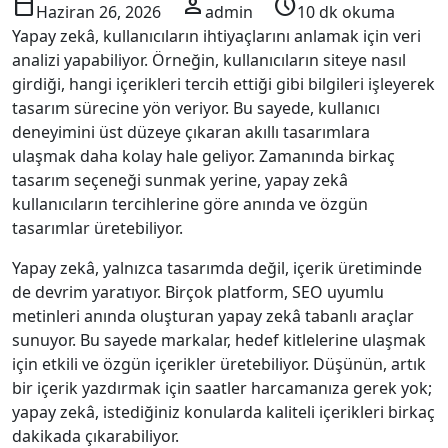
calendar_today
person
schedule
Haziran 26, 2026
admin
10 dk okuma
Yapay zekâ, kullanıcıların ihtiyaçlarını anlamak için veri
analizi yapabiliyor. Örneğin, kullanıcıların siteye nasıl
girdiği, hangi içerikleri tercih ettiği gibi bilgileri işleyerek
tasarım sürecine yön veriyor. Bu sayede, kullanıcı
deneyimini üst düzeye çıkaran akıllı tasarımlara
ulaşmak daha kolay hale geliyor. Zamanında birkaç
tasarım seçeneği sunmak yerine, yapay zekâ
kullanıcıların tercihlerine göre anında ve özgün
tasarımlar üretebiliyor.
Yapay zekâ, yalnızca tasarımda değil, içerik üretiminde
de devrim yaratıyor. Birçok platform, SEO uyumlu
metinleri anında oluşturan yapay zekâ tabanlı araçlar
sunuyor. Bu sayede markalar, hedef kitlelerine ulaşmak
için etkili ve özgün içerikler üretebiliyor. Düşünün, artık
bir içerik yazdırmak için saatler harcamanıza gerek yok;
yapay zekâ, istediğiniz konularda kaliteli içerikleri birkaç
dakikada çıkarabiliyor.