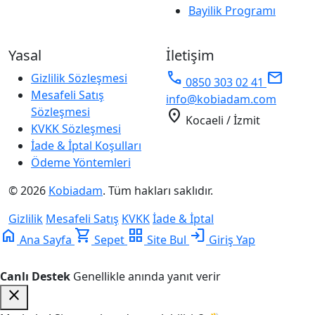
Bayilik Programı
Yasal
İletişim
phone
mail
Gizlilik Sözleşmesi
0850 303 02 41
Mesafeli Satış
info@kobiadam.com
Sözleşmesi
location_on
Kocaeli / İzmit
KVKK Sözleşmesi
İade & İptal Koşulları
Ödeme Yöntemleri
© 2026
Kobiadam
. Tüm hakları saklıdır.
Gizlilik
Mesafeli Satış
KVKK
İade & İptal
home
shopping_cart
grid_view
login
Ana Sayfa
Sepet
Site Bul
Giriş Yap
Canlı Destek
Genellikle anında yanıt verir
close